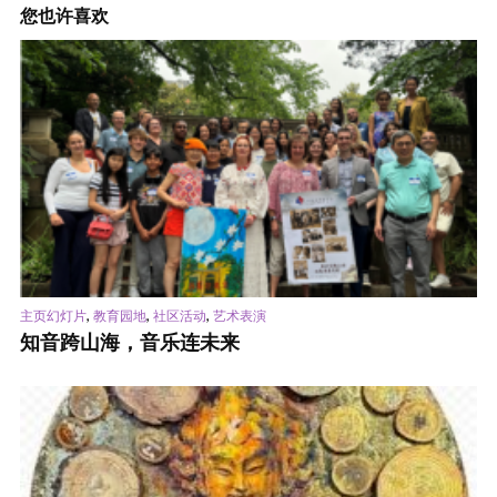
您也许喜欢
,
,
,
主页幻灯片
教育园地
社区活动
艺术表演
知音跨山海，音乐连未来