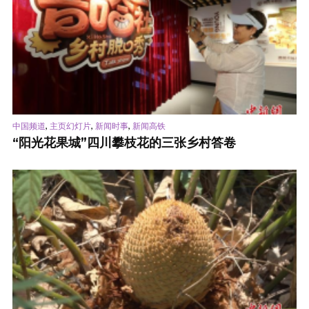
,
,
,
中国频道
主页幻灯片
新闻时事
新闻高铁
“阳光花果城”四川攀枝花的三张乡村答卷