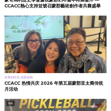
CCACC熱心支持並號召蒙郡藝術創作者共襄盛舉
,
主页幻灯片
社区活动
CCACC 热情共庆 2026 年第五届蒙郡亚太裔传统
月活动
视频