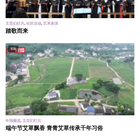
,
,
主页幻灯片
社区活动
艺术表演
踏歌而来
视频
,
中国频道
主页幻灯片
端午节艾草飘香 青青艾草传承千年习俗