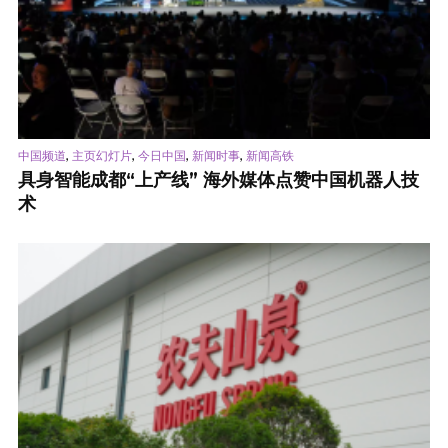
,
,
,
,
中国频道
主页幻灯片
今日中国
新闻时事
新闻高铁
具身智能成都“上产线” 海外媒体点赞中国机器人技
术