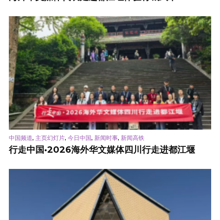
,
,
,
,
中国频道
主页幻灯片
今日中国
新闻时事
新闻高铁
行走中国·2026海外华文媒体四川行走进都江堰