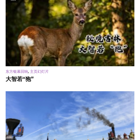
,
东方银幕回响
主页幻灯片
大智若“狍”