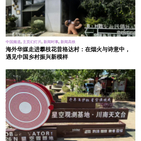
,
,
,
中国频道
主页幻灯片
新闻时事
新闻高铁
海外华媒走进攀枝花昔格达村：在烟火与诗意中，
遇见中国乡村振兴新模样