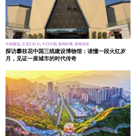
,
,
,
,
中国频道
主页幻灯片
今日中国
新闻时事
新闻高铁
探访攀枝花中国三线建设博物馆：读懂一段火红岁
月，见证一座城市的时代传奇