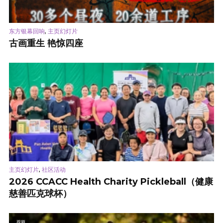
,
东方银幕回响
主页幻灯片
古画重生 艳惊四座
,
主页幻灯片
社区活动
2026 CCACC Health Charity Pickleball（健康
慈善匹克球杯）
视频