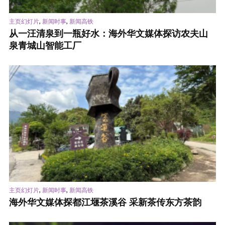
,
,
主页幻灯片
新闻时事
新闻高铁
从一汪清泉到一瓶好水：海外华文媒体探访农夫山
泉青城山智能工厂
,
,
主页幻灯片
新闻时事
新闻高铁
海外华文媒体探都江堰茶溪谷 采新茶传东方茶韵