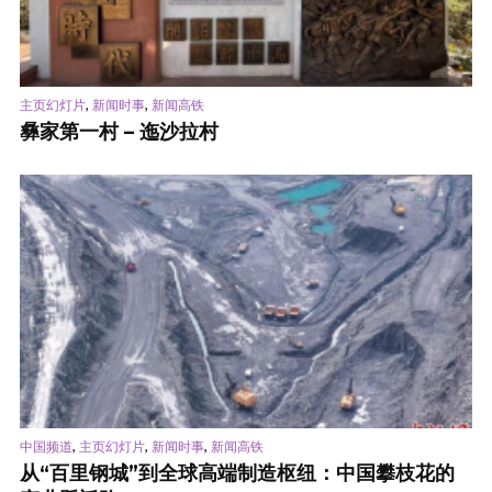
,
,
主页幻灯片
新闻时事
新闻高铁
彝家第一村 – 迤沙拉村
,
,
,
中国频道
主页幻灯片
新闻时事
新闻高铁
从“百里钢城”到全球高端制造枢纽：中国攀枝花的