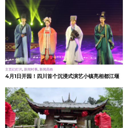
,
,
主页幻灯片
新闻时事
新闻高铁
4月1日开园！四川首个沉浸式演艺小镇亮相都江堰