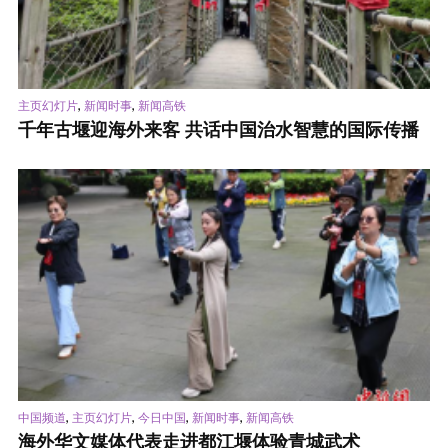
,
,
主页幻灯片
新闻时事
新闻高铁
千年古堰迎海外来客 共话中国治水智慧的国际传播
,
,
,
,
中国频道
主页幻灯片
今日中国
新闻时事
新闻高铁
海外华文媒体代表走进都江堰体验青城武术