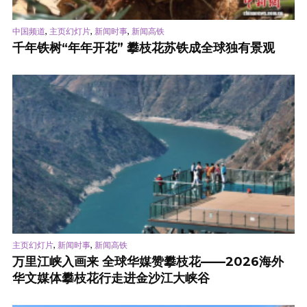
,
,
,
中国频道
主页幻灯片
新闻时事
新闻高铁
千年铁树“年年开花” 攀枝花苏铁成全球独有景观
,
,
主页幻灯片
新闻时事
新闻高铁
万里江峡入画来 全球华媒赞攀枝花——2026海外
华文媒体攀枝花行走进金沙江大峡谷