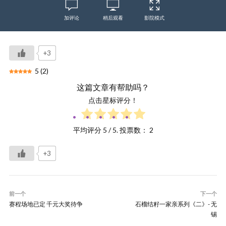
加评论
稍后观看
影院模式
+3
5
(
2
)
这篇文章有帮助吗？
点击星标评分！
平均评分
5
/ 5. 投票数：
2
+3
前一个
下一个
赛程场地已定 千元大奖待争
石榴结籽一家亲系列《二》- 无
锡