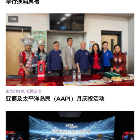
舉行換屆典禮
视频
,
主页幻灯片
社区活动
亚裔及太平洋岛民（AAPI）月庆祝活动