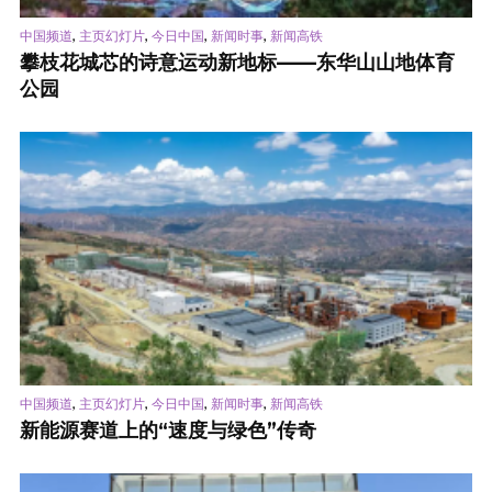
,
,
,
,
中国频道
主页幻灯片
今日中国
新闻时事
新闻高铁
攀枝花城芯的诗意运动新地标——东华山山地体育
公园
,
,
,
,
中国频道
主页幻灯片
今日中国
新闻时事
新闻高铁
新能源赛道上的“速度与绿色”传奇