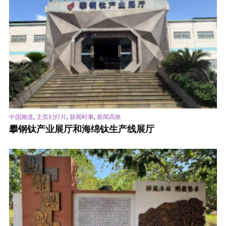
,
,
,
中国频道
主页幻灯片
新闻时事
新闻高铁
攀钢钛产业展厅和海绵钛生产线展厅