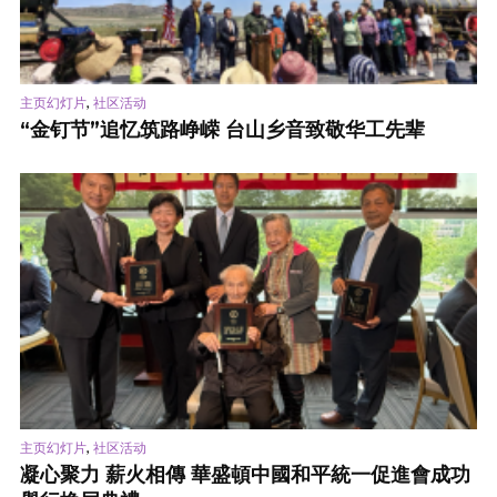
,
主页幻灯片
社区活动
“金钉节”追忆筑路峥嵘 台山乡音致敬华工先辈
,
主页幻灯片
社区活动
凝心聚力 薪火相傳 華盛頓中國和平統一促進會成功