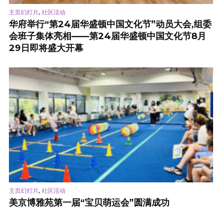
,
主页幻灯片
社区活动
华府举行“第24届华盛顿中国文化节”动员大会,组委
会班子集体亮相——第24届华盛顿中国文化节8月
29日即将盛大开幕
,
主页幻灯片
社区活动
美京博雅苑第一届“宝贝萌运会”圆满成功