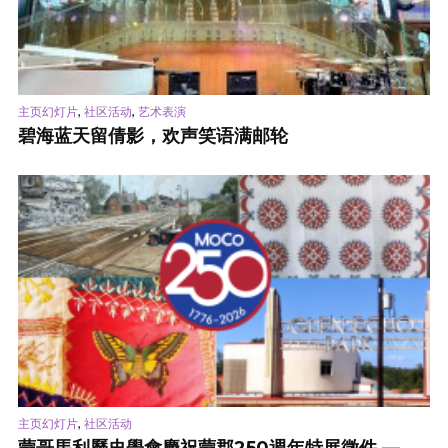
,
,
主页幻灯片
社区活动
艺术表演
碧海蓝天留倩影，欢声笑语满邮轮
,
主页幻灯片
社区活动
蒙哥馬利歷史學會慶祝蒙郡250週年特展徵件 —