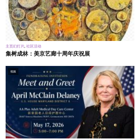
,
主页幻灯片
社区活动
集树成林：美京艺廊十周年庆祝展
视频