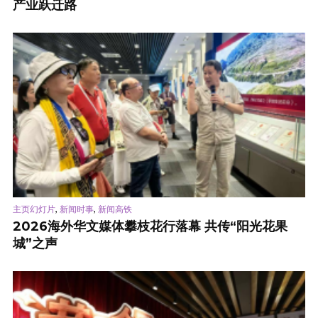
产业跃迁路
,
,
主页幻灯片
新闻时事
新闻高铁
2026海外华文媒体攀枝花行落幕 共传“阳光花果
城”之声