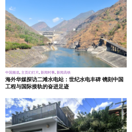
,
,
,
中国频道
主页幻灯片
新闻时事
新闻高铁
海外华媒探访二滩水电站：世纪水电丰碑 镌刻中国
工程与国际接轨的奋进足迹