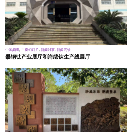
,
,
,
中国频道
主页幻灯片
新闻时事
新闻高铁
攀钢钛产业展厅和海绵钛生产线展厅