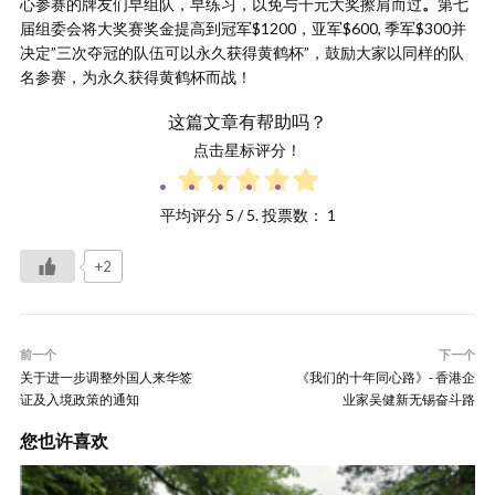
心参赛的牌友们早组队，早练习，以免与千元大奖擦肩而过
。
第七
届组委会将大奖赛奖金提高到冠军$1200，亚军$600, 季军$300并
决定”三次夺冠的队伍可以永久获得黄鹤杯”，鼓励大家以同样的队
名参赛，为永久获得黄鹤杯而战！
这篇文章有帮助吗？
点击星标评分！
平均评分
5
/ 5. 投票数：
1
+2
前一个
下一个
关于进一步调整外国人来华签
《我们的十年同心路》- 香港企
证及入境政策的通知
业家吴健新无锡奋斗路
您也许喜欢