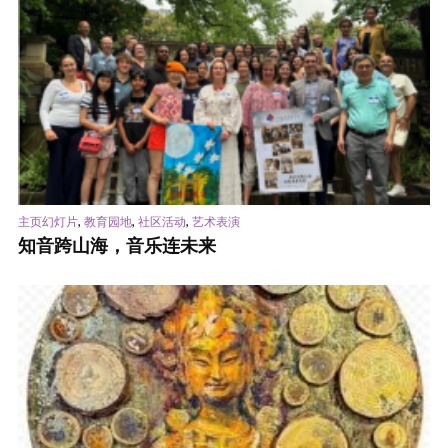
,
,
,
主页幻灯片
教育园地
社区活动
艺术表演
知音跨山海，音乐连未来