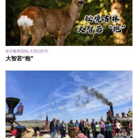
,
东方银幕回响
主页幻灯片
大智若“狍”