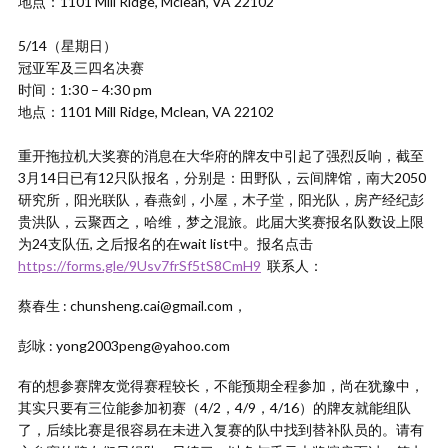
地点：1101 Mill Ridge, Mclean, VA 22102
5/14（星期日）
冠亚军及三四名决赛
时间：1:30 – 4:30 pm
地点：1101 Mill Ridge, Mclean, VA 22102
重开拖拉机大奖赛的消息在大华府的牌友中引起了强烈反响，截至
3月14日已有12只队报名，分别是：田野队，云间牌馆，南大2050
研究所，阳光联队，春燕剑，小屋，木子堂，阳光队，房产经纪彭
贵洪队，云聚西之，哈维，梦之混旅。此届大奖赛报名队数设上限
为24支队伍, 之后报名的在wait list中。报名点击
https://forms.gle/9Usv7frSf5tS8CmH9
联系人：
蔡春生 : chunsheng.cai@gmail.com，
彭咏 : yong2003peng@yahoo.com
有的想参赛牌友觉得赛程较长，不能预期全程参加，尚在犹豫中，
其实只要有三位能参加初赛（4/2，4/9，4/16）的牌友就能组队
了，后续比赛是很容易在未进入复赛的队中找到替补队员的。请有