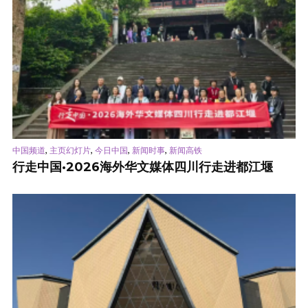
,
,
,
,
中国频道
主页幻灯片
今日中国
新闻时事
新闻高铁
行走中国·2026海外华文媒体四川行走进都江堰