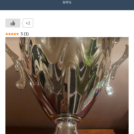
加评论
+2
5
(
1
)