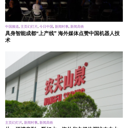
,
,
,
,
中国频道
主页幻灯片
今日中国
新闻时事
新闻高铁
具身智能成都“上产线” 海外媒体点赞中国机器人技
术
,
,
主页幻灯片
新闻时事
新闻高铁