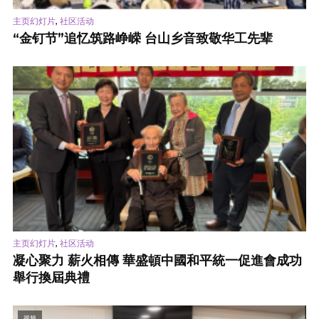
,
主页幻灯片
社区活动
“金钉节”追忆筑路峥嵘 台山乡音致敬华工先辈
,
主页幻灯片
社区活动
凝心聚力 薪火相傳 華盛頓中國和平統一促進會成功
舉行換屆典禮
视频