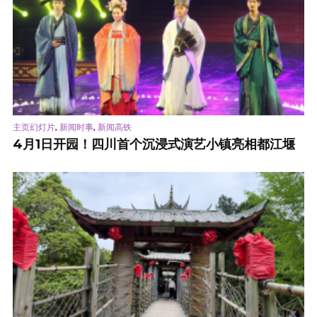
,
,
主页幻灯片
新闻时事
新闻高铁
4月1日开园！四川首个沉浸式演艺小镇亮相都江堰