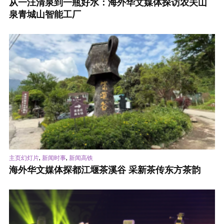
从一汪清泉到一瓶好水：海外华文媒体探访农夫山
泉青城山智能工厂
,
,
主页幻灯片
新闻时事
新闻高铁
海外华文媒体探都江堰茶溪谷 采新茶传东方茶韵