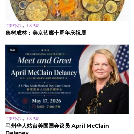
,
主页幻灯片
社区活动
集树成林：美京艺廊十周年庆祝展
视频
,
主页幻灯片
社区活动
马州华人站台美国国会议员 April McClain
Delaney