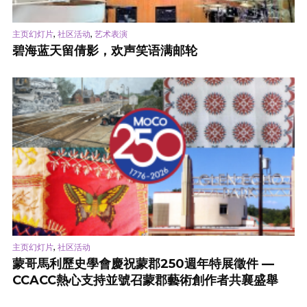
,
,
主页幻灯片
社区活动
艺术表演
碧海蓝天留倩影，欢声笑语满邮轮
,
主页幻灯片
社区活动
蒙哥馬利歷史學會慶祝蒙郡250週年特展徵件 —
CCACC熱心支持並號召蒙郡藝術創作者共襄盛舉