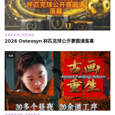
,
主页幻灯片
社区活动
2026 Osteosyn 杯匹克球公开赛圆满落幕
视频
,
东方银幕回响
主页幻灯片