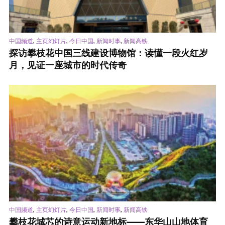
,
,
,
,
中国频道
主页幻灯片
今日中国
新闻时事
新闻高铁
探访攀枝花中国三线建设博物馆：读懂一段火红岁
月，见证一座城市的时代传奇
,
,
,
,
中国频道
主页幻灯片
今日中国
新闻时事
新闻高铁
攀枝花城芯的诗意运动新地标——东华山山地体育