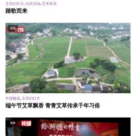
,
,
主页幻灯片
社区活动
艺术表演
踏歌而来
视频
,
中国频道
主页幻灯片
端午节艾草飘香 青青艾草传承千年习俗
视频