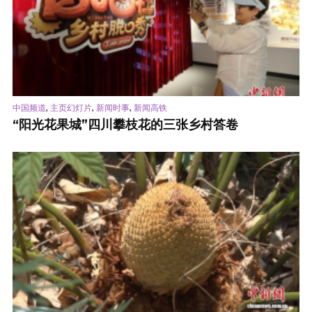
,
,
,
中国频道
主页幻灯片
新闻时事
新闻高铁
“阳光花果城”四川攀枝花的三张乡村答卷