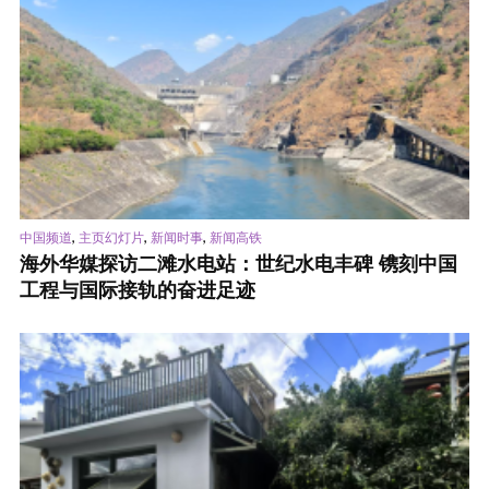
,
,
,
中国频道
主页幻灯片
新闻时事
新闻高铁
海外华媒探访二滩水电站：世纪水电丰碑 镌刻中国
工程与国际接轨的奋进足迹