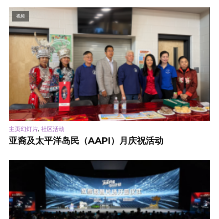
视频
,
主页幻灯片
社区活动
亚裔及太平洋岛民（AAPI）月庆祝活动