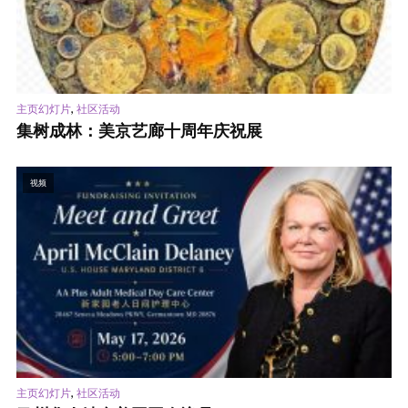
,
主页幻灯片
社区活动
集树成林：美京艺廊十周年庆祝展
视频
,
主页幻灯片
社区活动