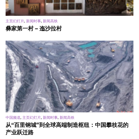
,
,
主页幻灯片
新闻时事
新闻高铁
彝家第一村 – 迤沙拉村
,
,
,
中国频道
主页幻灯片
新闻时事
新闻高铁
从“百里钢城”到全球高端制造枢纽：中国攀枝花的
产业跃迁路