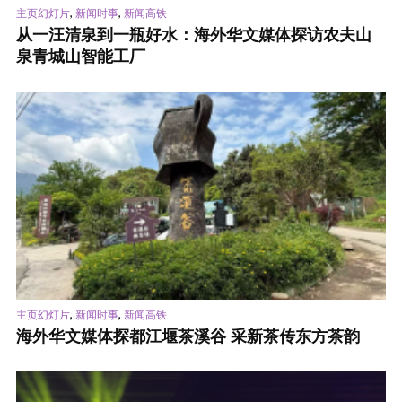
,
,
主页幻灯片
新闻时事
新闻高铁
从一汪清泉到一瓶好水：海外华文媒体探访农夫山
泉青城山智能工厂
,
,
主页幻灯片
新闻时事
新闻高铁
海外华文媒体探都江堰茶溪谷 采新茶传东方茶韵