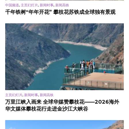
,
,
,
中国频道
主页幻灯片
新闻时事
新闻高铁
千年铁树“年年开花” 攀枝花苏铁成全球独有景观
,
,
主页幻灯片
新闻时事
新闻高铁
万里江峡入画来 全球华媒赞攀枝花——2026海外
华文媒体攀枝花行走进金沙江大峡谷