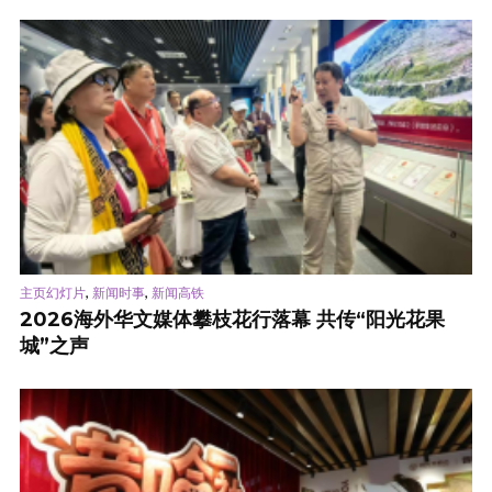
,
,
主页幻灯片
新闻时事
新闻高铁
2026海外华文媒体攀枝花行落幕 共传“阳光花果
城”之声