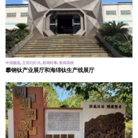
,
,
,
中国频道
主页幻灯片
新闻时事
新闻高铁
攀钢钛产业展厅和海绵钛生产线展厅