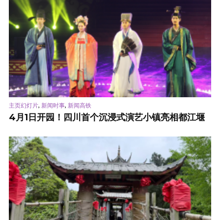
,
,
主页幻灯片
新闻时事
新闻高铁
4月1日开园！四川首个沉浸式演艺小镇亮相都江堰