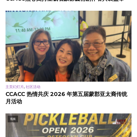
,
主页幻灯片
社区活动
CCACC 热情共庆 2026 年第五届蒙郡亚太裔传统
月活动
视频