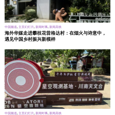
,
,
,
中国频道
主页幻灯片
新闻时事
新闻高铁
海外华媒走进攀枝花昔格达村：在烟火与诗意中，
遇见中国乡村振兴新模样
,
,
,
中国频道
主页幻灯片
新闻时事
新闻高铁