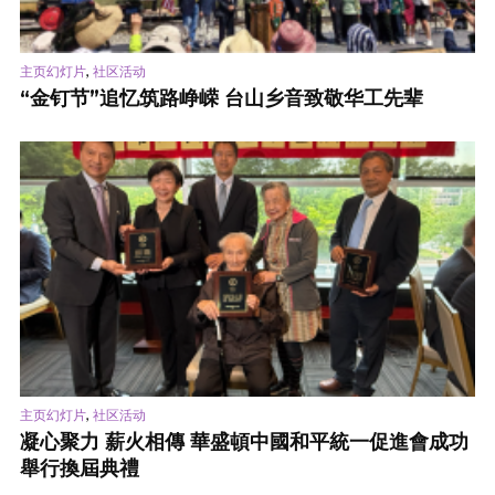
,
主页幻灯片
社区活动
“金钉节”追忆筑路峥嵘 台山乡音致敬华工先辈
,
主页幻灯片
社区活动
凝心聚力 薪火相傳 華盛頓中國和平統一促進會成功
舉行換屆典禮