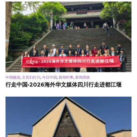
,
,
,
,
中国频道
主页幻灯片
今日中国
新闻时事
新闻高铁
行走中国·2026海外华文媒体四川行走进都江堰