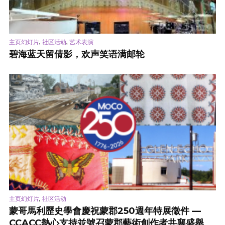
,
,
主页幻灯片
社区活动
艺术表演
碧海蓝天留倩影，欢声笑语满邮轮
,
主页幻灯片
社区活动
蒙哥馬利歷史學會慶祝蒙郡250週年特展徵件 —
CCACC熱心支持並號召蒙郡藝術創作者共襄盛舉