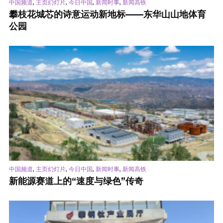
,
,
,
,
中国频道
主页幻灯片
今日中国
新闻时事
新闻高铁
攀枝花城芯的诗意运动新地标——东华山山地体育
公园
,
,
,
,
中国频道
主页幻灯片
今日中国
新闻时事
新闻高铁
新能源赛道上的“速度与绿色”传奇