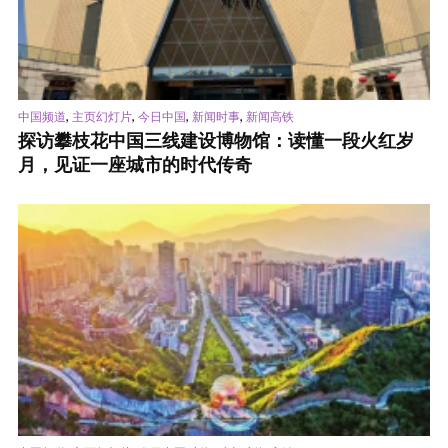
,
,
,
,
中国频道
主页幻灯片
今日中国
新闻时事
新闻高铁
探访攀枝花中国三线建设博物馆：读懂一段火红岁
月，见证一座城市的时代传奇