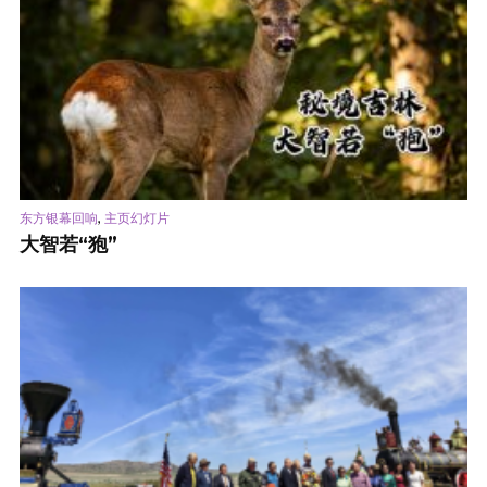
,
东方银幕回响
主页幻灯片
大智若“狍”