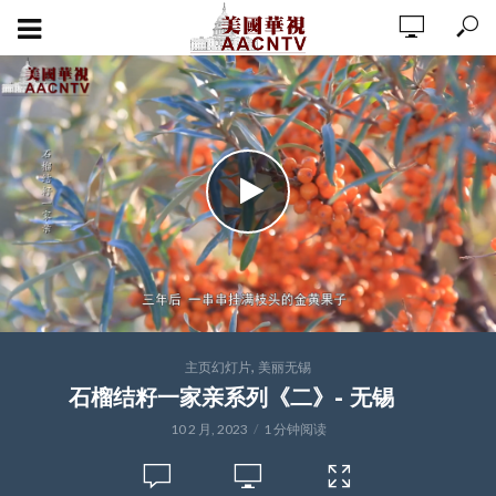
,
主页幻灯片
美丽无锡
石榴结籽一家亲系列《二》- 无锡
10 2 月, 2023
1 分钟阅读