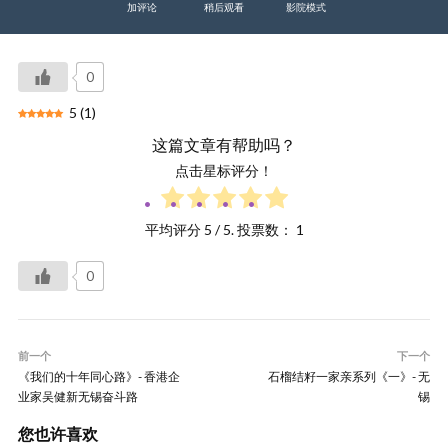
加评论
稍后观看
影院模式
0
5
(
1
)
这篇文章有帮助吗？
点击星标评分！
平均评分
5
/ 5. 投票数：
1
0
前一个
下一个
《我们的十年同心路》- 香港企
石榴结籽一家亲系列《一》- 无
业家吴健新无锡奋斗路
锡
您也许喜欢