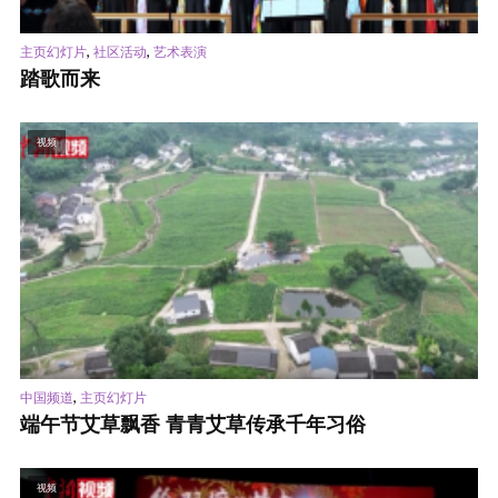
,
,
主页幻灯片
社区活动
艺术表演
踏歌而来
视频
,
中国频道
主页幻灯片
端午节艾草飘香 青青艾草传承千年习俗
视频