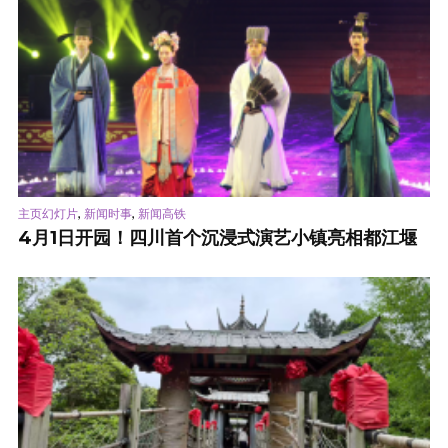
,
,
主页幻灯片
新闻时事
新闻高铁
4月1日开园！四川首个沉浸式演艺小镇亮相都江堰