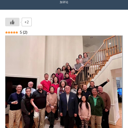
加评论
+2
5
(
2
)