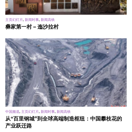
,
,
主页幻灯片
新闻时事
新闻高铁
彝家第一村 – 迤沙拉村
,
,
,
中国频道
主页幻灯片
新闻时事
新闻高铁
从“百里钢城”到全球高端制造枢纽：中国攀枝花的
产业跃迁路