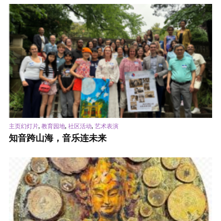
,
,
,
主页幻灯片
教育园地
社区活动
艺术表演
知音跨山海，音乐连未来