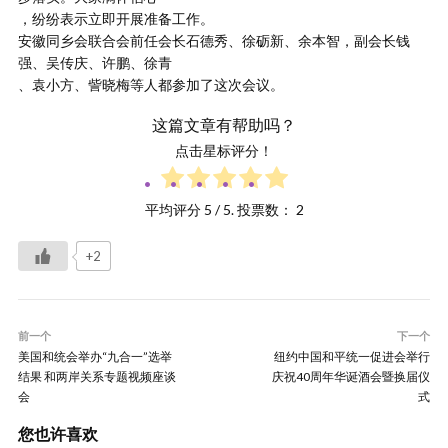
，纷纷表示立即开展准备工作。
安徽同乡会联合会前任会长石德秀、徐砺新、余本智，副会长钱
强、吴传庆、许鹏、徐青
、袁小方、訾晓梅等人都参加了这次会议。
这篇文章有帮助吗？
点击星标评分！
平均评分
5
/ 5. 投票数：
2
+2
前一个
下一个
美国和统会举办“九合一”选举
纽约中国和平统一促进会举行
结果 和两岸关系专题视频座谈
庆祝40周年华诞酒会暨换届仪
会
式
您也许喜欢