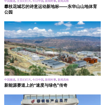
,
,
,
,
中国频道
主页幻灯片
今日中国
新闻时事
新闻高铁
攀枝花城芯的诗意运动新地标——东华山山地体育
公园
,
,
,
,
中国频道
主页幻灯片
今日中国
新闻时事
新闻高铁
新能源赛道上的“速度与绿色”传奇