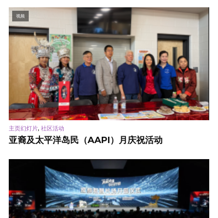
视频
,
主页幻灯片
社区活动
亚裔及太平洋岛民（AAPI）月庆祝活动