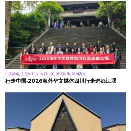
,
,
,
,
中国频道
主页幻灯片
今日中国
新闻时事
新闻高铁
行走中国·2026海外华文媒体四川行走进都江堰