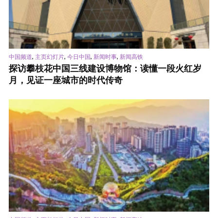
,
,
,
,
中国频道
主页幻灯片
今日中国
新闻时事
新闻高铁
探访攀枝花中国三线建设博物馆：读懂一段火红岁
月，见证一座城市的时代传奇