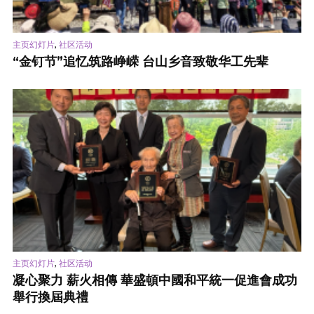
,
主页幻灯片
社区活动
“金钉节”追忆筑路峥嵘 台山乡音致敬华工先辈
,
主页幻灯片
社区活动
凝心聚力 薪火相傳 華盛頓中國和平統一促進會成功
舉行換屆典禮