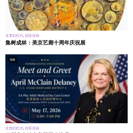
,
主页幻灯片
社区活动
集树成林：美京艺廊十周年庆祝展
视频
,
主页幻灯片
社区活动