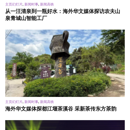
,
,
主页幻灯片
新闻时事
新闻高铁
从一汪清泉到一瓶好水：海外华文媒体探访农夫山
泉青城山智能工厂
,
,
主页幻灯片
新闻时事
新闻高铁
海外华文媒体探都江堰茶溪谷 采新茶传东方茶韵