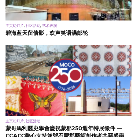
,
,
主页幻灯片
社区活动
艺术表演
碧海蓝天留倩影，欢声笑语满邮轮
,
主页幻灯片
社区活动
蒙哥馬利歷史學會慶祝蒙郡250週年特展徵件 —
CCACC熱心支持並號召蒙郡藝術創作者共襄盛舉