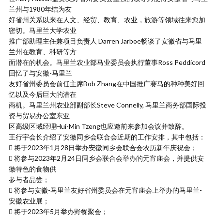
兰州与1980年结为友
好省州关系以来在人文、经贸、教育、农业，旅游等领域往来愈加
密切。马里兰大学农业
推广部助理主任兼项目负责人 Darren Jarboe畅谈了安徽省与马里
兰州在教育、科研等方
面潜在的机会。马里兰农业部马业委员会执行董事Ross Peddicord
回忆了与安徽-马里兰
友好省州委员会前任主席Bob Zhang在中国推广赛马的种种美好回
忆以及今后巨大的潜在
商机。马里兰州农业部副部长Steve Connelly, 马里兰商务部国际投
资与贸易办公室东亚
区高级区域经理Hui-Min Tzeng也应邀前来参加会议并致辞。
王行宇会长介绍了安徽同乡会联合会近期的工作安排，其中包括：
 将于2023年1月28日举办安徽同乡会联合会农历新年庆祝会；
 将参与2023年2月24日同乡会联合会举办的元宵庙会，并提供安
徽特色的食物供
参与者品尝；
 将参与安徽-马里兰友好省州委员会在元宵庙会上举办的马里兰-
安徽农业展；
 将于2023年5月举办野餐聚会；