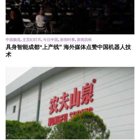
,
,
,
,
中国频道
主页幻灯片
今日中国
新闻时事
新闻高铁
具身智能成都“上产线” 海外媒体点赞中国机器人技
术