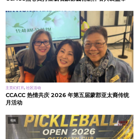
,
主页幻灯片
社区活动
CCACC 热情共庆 2026 年第五届蒙郡亚太裔传统
月活动
视频