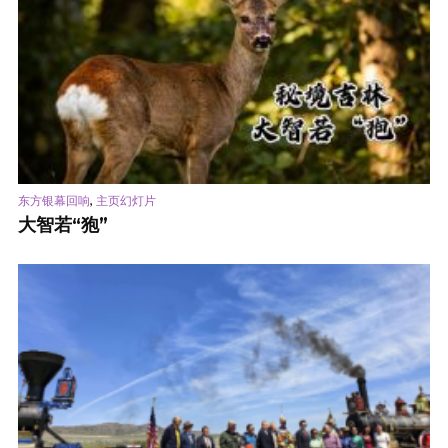
,
东方银幕回响
主页幻灯片
大智若“狍”