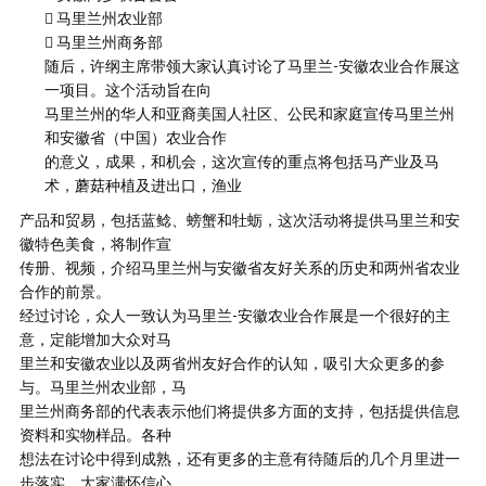
 马里兰州农业部
 马里兰州商务部
随后，许纲主席带领大家认真讨论了马里兰-安徽农业合作展这
一项目。这个活动旨在向
马里兰州的华人和亚裔美国人社区、公民和家庭宣传马里兰州
和安徽省（中国）农业合作
的意义，成果，和机会，这次宣传的重点将包括马产业及马
术，蘑菇种植及进出口，渔业
产品和贸易，包括蓝鲶、螃蟹和牡蛎，这次活动将提供马里兰和安
徽特色美食，将制作宣
传册、视频，介绍马里兰州与安徽省友好关系的历史和两州省农业
合作的前景。
经过讨论，众人一致认为马里兰-安徽农业合作展是一个很好的主
意，定能增加大众对马
里兰和安徽农业以及两省州友好合作的认知，吸引大众更多的参
与。马里兰州农业部，马
里兰州商务部的代表表示他们将提供多方面的支持，包括提供信息
资料和实物样品。各种
想法在讨论中得到成熟，还有更多的主意有待随后的几个月里进一
步落实。大家满怀信心