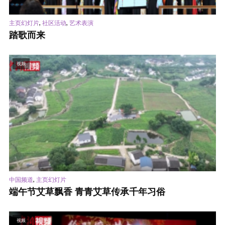
,
,
主页幻灯片
社区活动
艺术表演
踏歌而来
视频
,
中国频道
主页幻灯片
端午节艾草飘香 青青艾草传承千年习俗
视频