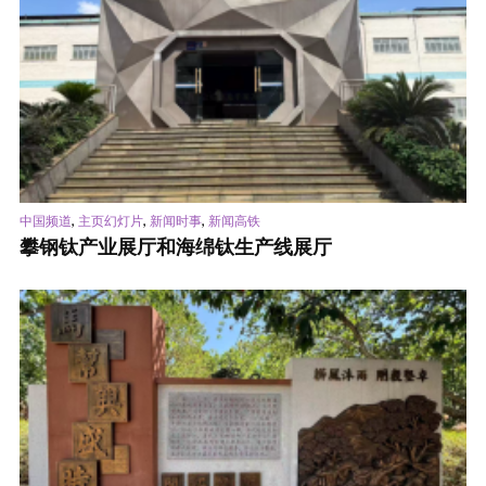
,
,
,
中国频道
主页幻灯片
新闻时事
新闻高铁
攀钢钛产业展厅和海绵钛生产线展厅