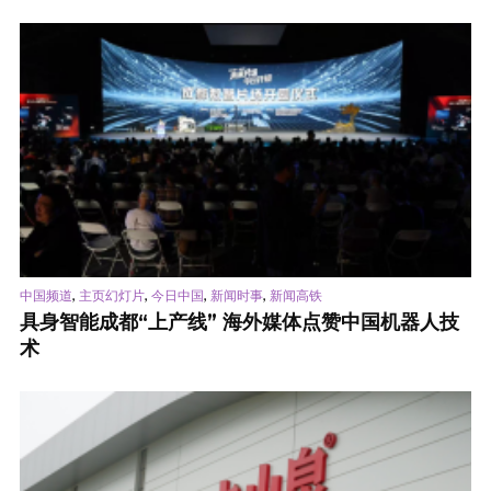
,
,
,
,
中国频道
主页幻灯片
今日中国
新闻时事
新闻高铁
具身智能成都“上产线” 海外媒体点赞中国机器人技
术