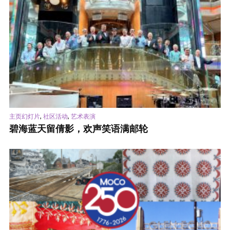
,
,
主页幻灯片
社区活动
艺术表演
碧海蓝天留倩影，欢声笑语满邮轮