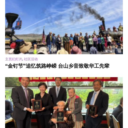
,
主页幻灯片
社区活动
“金钉节”追忆筑路峥嵘 台山乡音致敬华工先辈