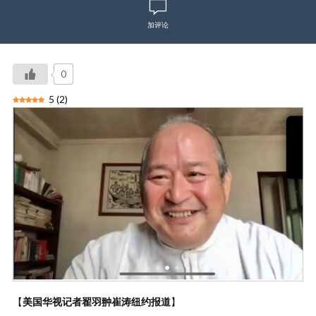
加评论
0
5
(
2
)
【
美国华视记者翟羽翀崔涛纽约报道
】