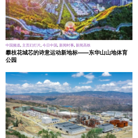
,
,
,
,
中国频道
主页幻灯片
今日中国
新闻时事
新闻高铁
攀枝花城芯的诗意运动新地标——东华山山地体育
公园