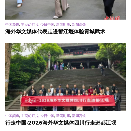
,
,
,
,
中国频道
主页幻灯片
今日中国
新闻时事
新闻高铁
海外华文媒体代表走进都江堰体验青城武术
,
,
,
,
中国频道
主页幻灯片
今日中国
新闻时事
新闻高铁
行走中国·2026海外华文媒体四川行走进都江堰