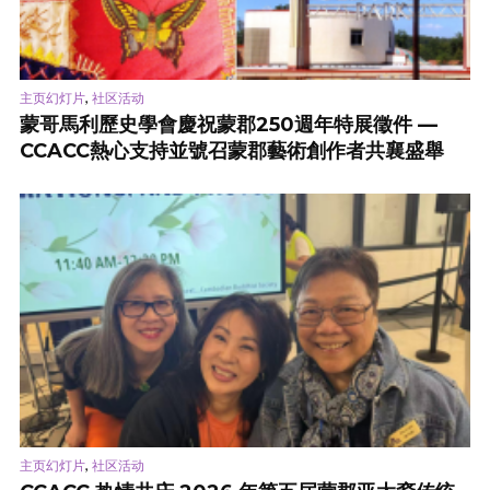
,
主页幻灯片
社区活动
蒙哥馬利歷史學會慶祝蒙郡250週年特展徵件 —
CCACC熱心支持並號召蒙郡藝術創作者共襄盛舉
,
主页幻灯片
社区活动