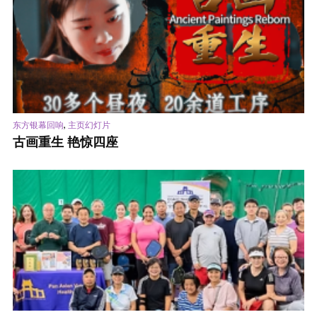
,
东方银幕回响
主页幻灯片
古画重生 艳惊四座