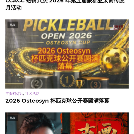
CCACC 热情共庆 2026 年第五届蒙郡亚太裔传统
月活动
视频
,
主页幻灯片
社区活动
2026 Osteosyn 杯匹克球公开赛圆满落幕
视频