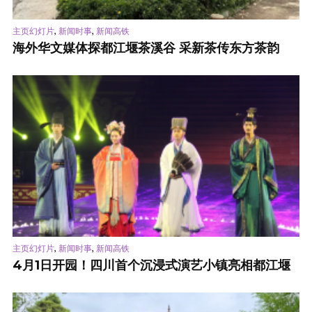
,
,
主页幻灯片
新闻时事
新闻高铁
海外华文媒体探都江堰茶溪谷 采新茶传东方茶韵
,
,
主页幻灯片
新闻时事
新闻高铁
4月1日开园！四川首个沉浸式演艺小镇亮相都江堰