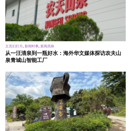
,
,
主页幻灯片
新闻时事
新闻高铁
从一汪清泉到一瓶好水：海外华文媒体探访农夫山
泉青城山智能工厂