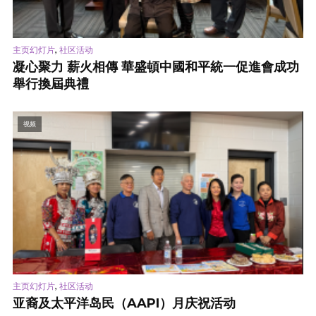
,
主页幻灯片
社区活动
凝心聚力 薪火相傳 華盛頓中國和平統一促進會成功
舉行換屆典禮
视频
,
主页幻灯片
社区活动
亚裔及太平洋岛民（AAPI）月庆祝活动