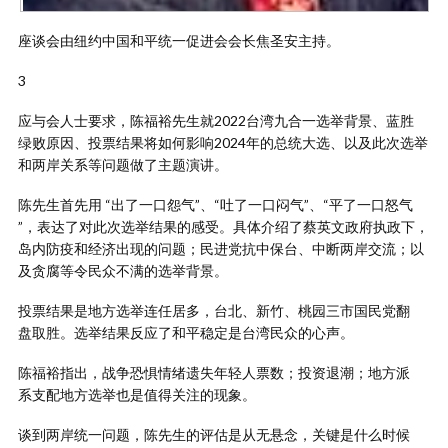
座谈会由纽约中国和平统一促进会会长焦圣安主持。
3
应与会人士要求，陈福裕先生就2022台湾九合一选举背景、蓝胜
绿败原因、投票结果将如何影响2024年的总统大选、以及此次选举
和两岸关系等问题做了主题演讲。
陈先生首先用 “出了一口怨气”、“吐了一口闷气”、“平了一口怒气
”，表达了对此次选举结果的感受。具体介绍了蔡英文政府执政下，
岛内防疫和经济出现的问题；民进党抗中保台、中断两岸交流；以
及贪腐等令民众不满的选举背景。
投票结果是地方选举连任居多，台北、新竹、桃园三市国民党翻
盘取胜。选举结果反应了和平稳定是台湾民众的心声。
陈福裕指出，战争恐惧情绪遗失年轻人票数；投资退潮；地方派
系支配地方选举也是值得关注的现象。
谈到两岸统一问题，陈先生的评估是从无悬念，关键是什么时候