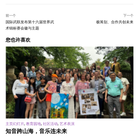
前一个
下一个
国际武联发布第十六届世界武
极筹划、合作共创未来
术锦标赛会徽与主题
您也许喜欢
,
,
,
主页幻灯片
教育园地
社区活动
艺术表演
知音跨山海，音乐连未来