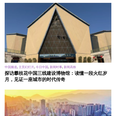
,
,
,
,
中国频道
主页幻灯片
今日中国
新闻时事
新闻高铁
探访攀枝花中国三线建设博物馆：读懂一段火红岁
月，见证一座城市的时代传奇