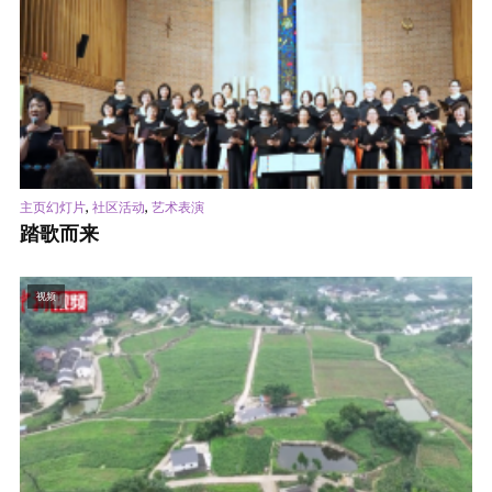
,
,
主页幻灯片
社区活动
艺术表演
踏歌而来
视频