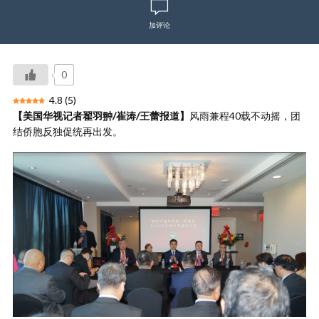
加评论
0
4.8
(
5
)
【美国华视记者翟羽翀/崔涛/王蕾报道】
风雨兼程40载不动摇，团
结侨胞反独促统再出发。