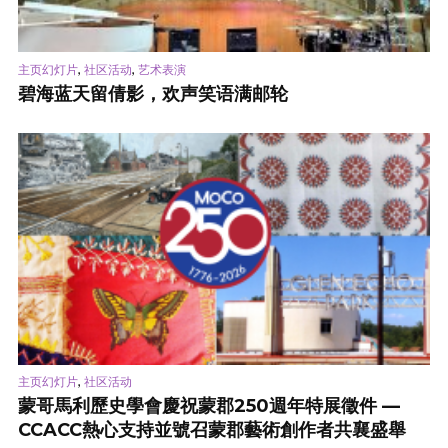
,
,
主页幻灯片
社区活动
艺术表演
碧海蓝天留倩影，欢声笑语满邮轮
,
主页幻灯片
社区活动
蒙哥馬利歷史學會慶祝蒙郡250週年特展徵件 —
CCACC熱心支持並號召蒙郡藝術創作者共襄盛舉