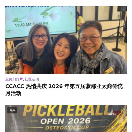
,
主页幻灯片
社区活动
CCACC 热情共庆 2026 年第五届蒙郡亚太裔传统
月活动
视频