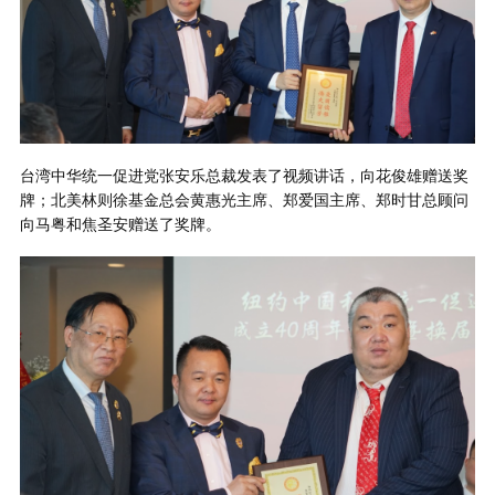
台湾中华统一促进党张安乐总裁发表了视频讲话，向花俊雄赠送奖
牌；北美林则徐基金总会黄惠光主席、郑爱国主席、郑时甘总顾问
向马粤和焦圣安赠送了奖牌。