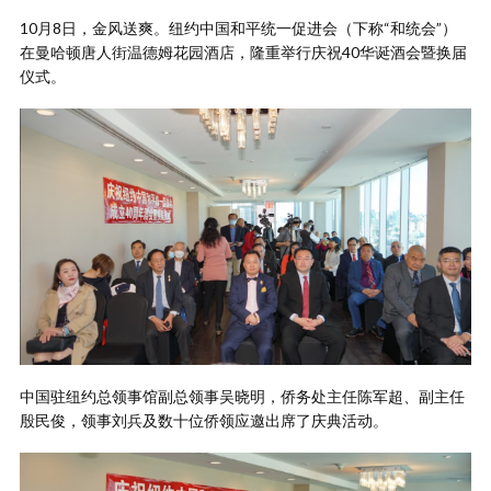
10月8日，金风送爽。纽约中国和平统一促进会（下称“和统会”）
在曼哈顿唐人街温德姆花园酒店，隆重举行庆祝40华诞酒会暨换届
仪式。
中国驻纽约总领事馆副总领事吴晓明，侨务处主任陈军超、副主任
殷民俊，领事刘兵及数十位侨领应邀出席了庆典活动。