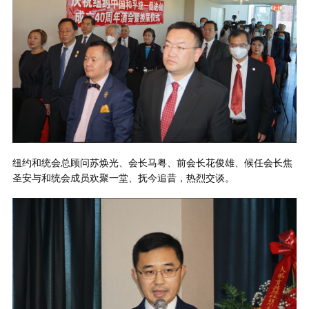
纽约和统会总顾问苏焕光、会长马粤、前会长花俊雄、候任会长焦
圣安与和统会成员欢聚一堂、抚今追昔，热烈交谈。