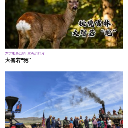
,
东方银幕回响
主页幻灯片
大智若“狍”