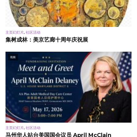
,
主页幻灯片
社区活动
集树成林：美京艺廊十周年庆祝展
视频
,
主页幻灯片
社区活动
马州华人站台美国国会议员 April McClain