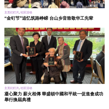
,
主页幻灯片
社区活动
“金钉节”追忆筑路峥嵘 台山乡音致敬华工先辈
,
主页幻灯片
社区活动
凝心聚力 薪火相傳 華盛頓中國和平統一促進會成功
舉行換屆典禮