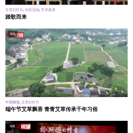
,
,
主页幻灯片
社区活动
艺术表演
踏歌而来
视频
,
中国频道
主页幻灯片
端午节艾草飘香 青青艾草传承千年习俗
视频