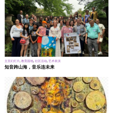
,
,
,
主页幻灯片
教育园地
社区活动
艺术表演
知音跨山海，音乐连未来