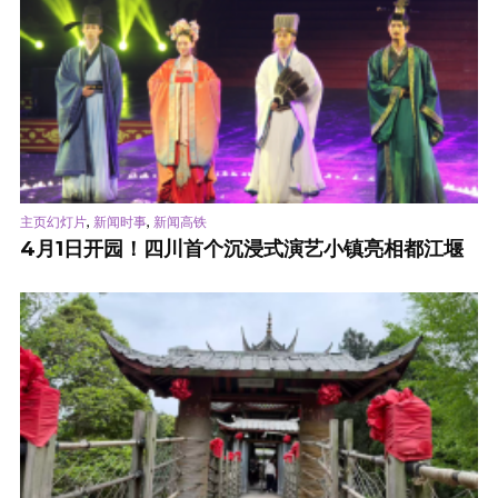
,
,
主页幻灯片
新闻时事
新闻高铁
4月1日开园！四川首个沉浸式演艺小镇亮相都江堰