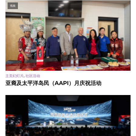
视频
,
主页幻灯片
社区活动
亚裔及太平洋岛民（AAPI）月庆祝活动