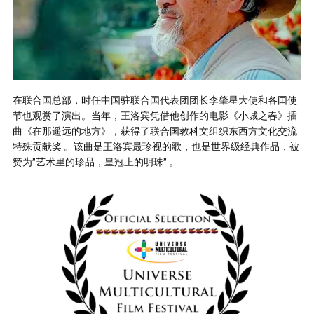
在联合国总部，时任中国驻联合国代表团团长李肇星大使和各囯使
节也观赏了演出。当年，王洛宾凭借他创作的电影《小城之春》插
曲《在那遥远的地方》，获得了联合国教科文组织东西方文化交流
特殊贡献奖 。该曲是王洛宾最珍视的歌，也是世界级经典作品，被
赞为”艺术里的珍品，皇冠上的明珠” 。