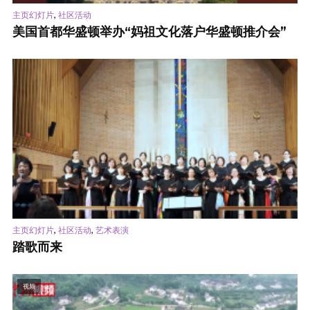
,
主页幻灯片
社区活动
美国首都华盛顿举办“妈祖文化落户华盛顿推介会”
,
,
主页幻灯片
社区活动
艺术表演
踏歌而来
视频