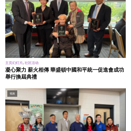
,
主页幻灯片
社区活动
凝心聚力 薪火相傳 華盛頓中國和平統一促進會成功
舉行換屆典禮
视频