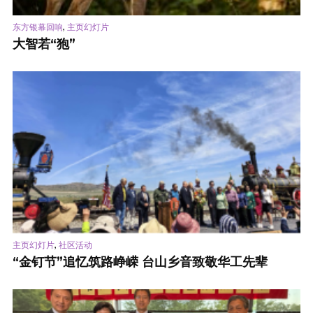
,
东方银幕回响
主页幻灯片
大智若“狍”
,
主页幻灯片
社区活动
“金钉节”追忆筑路峥嵘 台山乡音致敬华工先辈