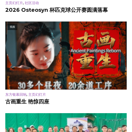
,
主页幻灯片
社区活动
2026 Osteosyn 杯匹克球公开赛圆满落幕
视频
,
东方银幕回响
主页幻灯片
古画重生 艳惊四座