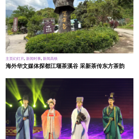
,
,
主页幻灯片
新闻时事
新闻高铁
海外华文媒体探都江堰茶溪谷 采新茶传东方茶韵