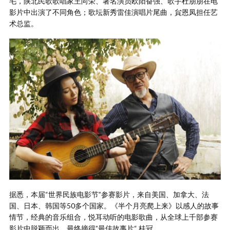
毛，陕北民歌歌唱家王向荣、著名演员欧阳奋强、歌手杜朋朋在电
影片中出演了不同角色；歌坛新秀雷佳演唱片尾曲，貟恩凤担任艺
术总监。
据悉，本届“世界民族电影节”参赛影片，来自美国、加拿大、法
国、日本、韩国等50多个国家。《半个月亮爬上来》以感人的故事
情节，经典的音乐组合，悦耳动听的电影歌曲，从全球上千部参赛
影片中脱颖而出，最终摘得”最佳故事片“ 桂冠。