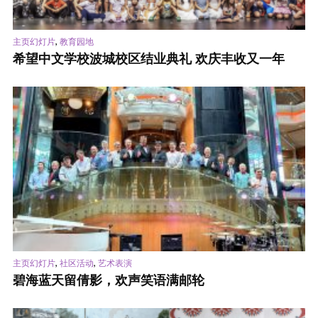
,
主页幻灯片
教育园地
希望中文学校波城校区结业典礼 欢庆丰收又一年
,
,
主页幻灯片
社区活动
艺术表演
碧海蓝天留倩影，欢声笑语满邮轮