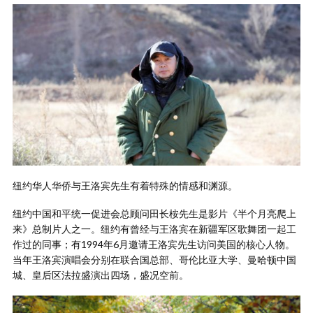
纽约华人华侨与王洛宾先生有着特殊的情感和渊源。
纽约中国和平统一促进会总顾问田长桉先生是影片《半个月亮爬上
来》总制片人之一。纽约有曾经与王洛宾在新疆军区歌舞团一起工
作过的同事；有1994年6月邀请王洛宾先生访问美国的核心人物。
当年王洛宾演唱会分别在联合国总部、哥伦比亚大学、曼哈顿中国
城、皇后区法拉盛演出四场，盛况空前。