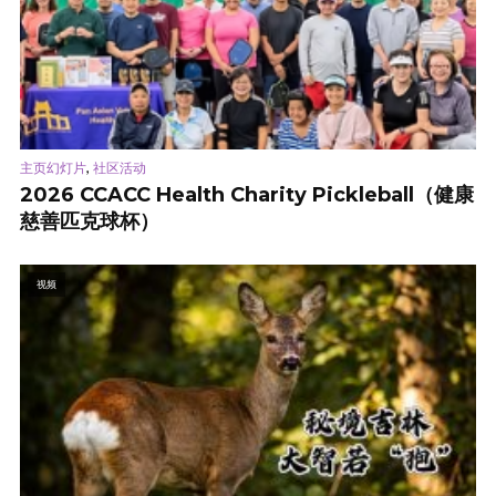
,
主页幻灯片
社区活动
2026 CCACC Health Charity Pickleball（健康
慈善匹克球杯）
视频