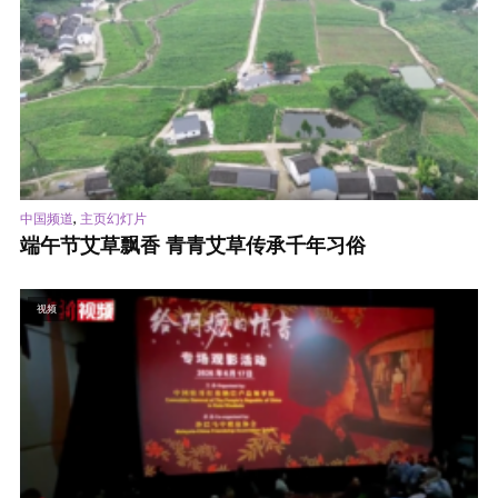
,
中国频道
主页幻灯片
端午节艾草飘香 青青艾草传承千年习俗
视频