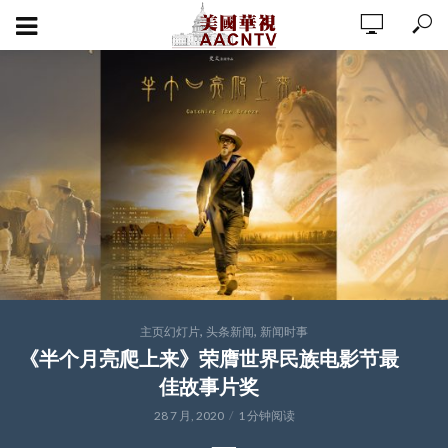
,
,
主页幻灯片
头条新闻
新闻时事
《半个月亮爬上来》荣膺世界民族电影节最
佳故事片奖
28 7 月, 2020
1 分钟阅读