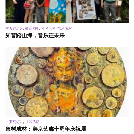
,
,
,
主页幻灯片
教育园地
社区活动
艺术表演
知音跨山海，音乐连未来
,
主页幻灯片
社区活动
集树成林：美京艺廊十周年庆祝展