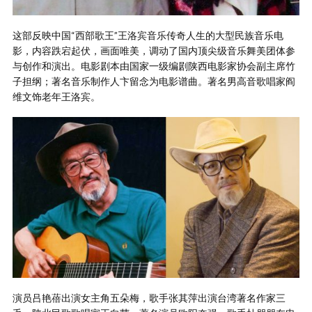
这部反映中国“西部歌王”王洛宾音乐传奇人生的大型民族音乐电
影，内容跌宕起伏，画面唯美，调动了国内顶尖级音乐舞美团体参
与创作和演出。电影剧本由国家一级编剧陕西电影家协会副主席竹
子担纲；著名音乐制作人卞留念为电影谱曲。著名男高音歌唱家阎
维文饰老年王洛宾。
演员吕艳蓓出演女主角五朵梅，歌手张其萍出演台湾著名作家三