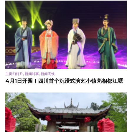
,
,
主页幻灯片
新闻时事
新闻高铁
4月1日开园！四川首个沉浸式演艺小镇亮相都江堰