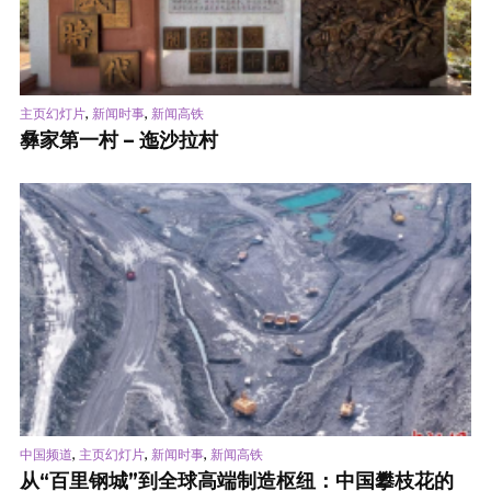
,
,
主页幻灯片
新闻时事
新闻高铁
彝家第一村 – 迤沙拉村
,
,
,
中国频道
主页幻灯片
新闻时事
新闻高铁
从“百里钢城”到全球高端制造枢纽：中国攀枝花的