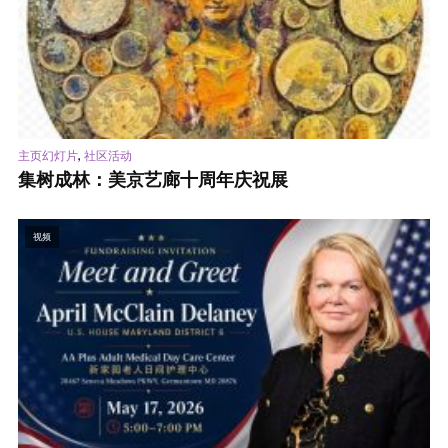
,
主页幻灯片
社区活动
集树成林：美京艺廊十周年庆祝展
视频