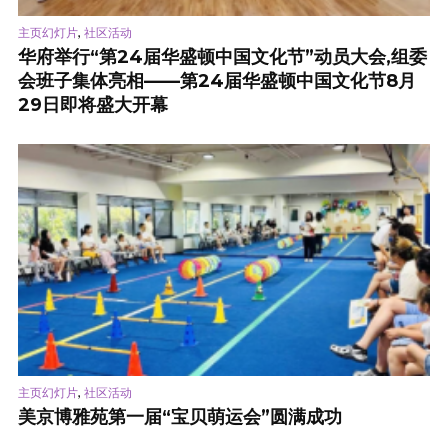
,
主页幻灯片
社区活动
华府举行“第24届华盛顿中国文化节”动员大会,组委
会班子集体亮相——第24届华盛顿中国文化节8月
29日即将盛大开幕
,
主页幻灯片
社区活动
美京博雅苑第一届“宝贝萌运会”圆满成功