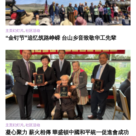
,
主页幻灯片
社区活动
“金钉节”追忆筑路峥嵘 台山乡音致敬华工先辈
,
主页幻灯片
社区活动
凝心聚力 薪火相傳 華盛頓中國和平統一促進會成功