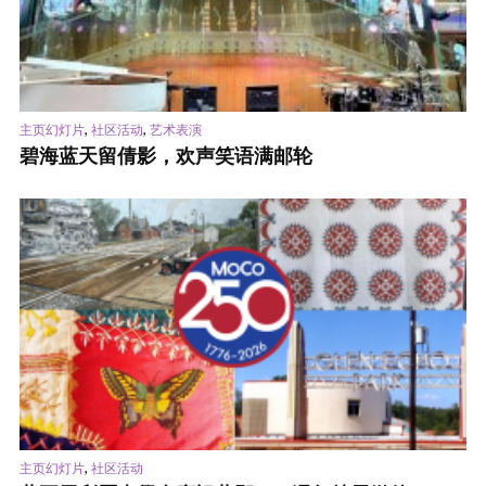
,
,
主页幻灯片
社区活动
艺术表演
碧海蓝天留倩影，欢声笑语满邮轮
,
主页幻灯片
社区活动