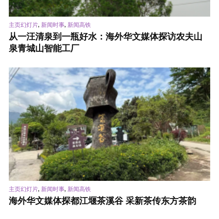
,
,
主页幻灯片
新闻时事
新闻高铁
从一汪清泉到一瓶好水：海外华文媒体探访农夫山
泉青城山智能工厂
,
,
主页幻灯片
新闻时事
新闻高铁
海外华文媒体探都江堰茶溪谷 采新茶传东方茶韵