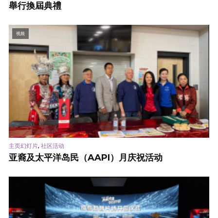
舉行換屆典禮
视频
,
主页幻灯片
社区活动
亚裔及太平洋岛民（AAPI）月庆祝活动