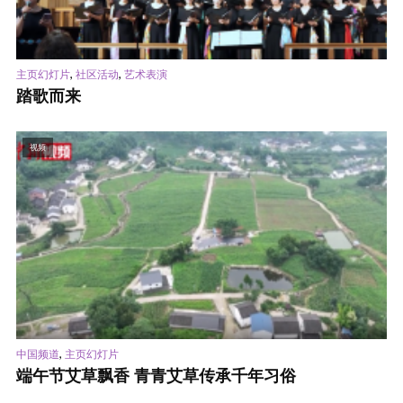
,
,
主页幻灯片
社区活动
艺术表演
踏歌而来
视频
,
中国频道
主页幻灯片
端午节艾草飘香 青青艾草传承千年习俗