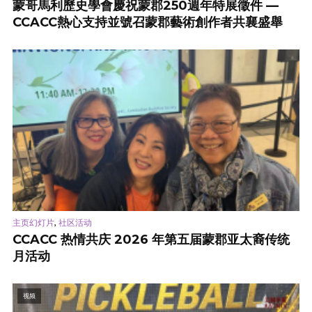
蒙哥馬利歷史學會慶祝蒙郡250週年特展徵件 —
CCACC熱心支持並號召蒙郡藝術創作者共襄盛舉
,
主页幻灯片
社区活动
CCACC 热情共庆 2026 年第五届蒙郡亚太裔传统
月活动
视频