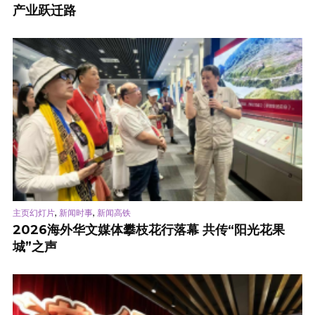
产业跃迁路
,
,
主页幻灯片
新闻时事
新闻高铁
2026海外华文媒体攀枝花行落幕 共传“阳光花果
城”之声