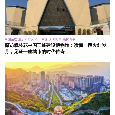
,
,
,
,
中国频道
主页幻灯片
今日中国
新闻时事
新闻高铁
探访攀枝花中国三线建设博物馆：读懂一段火红岁
月，见证一座城市的时代传奇