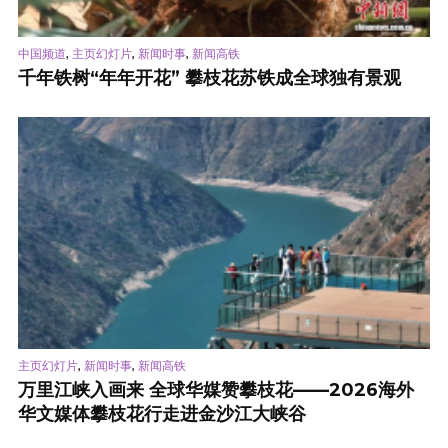
,
,
,
中国频道
主页幻灯片
新闻时事
新闻高铁
千年铁树“年年开花” 攀枝花苏铁成全球独有景观
,
,
主页幻灯片
新闻时事
新闻高铁
万里江峡入画来 全球华媒赞攀枝花——2026海外
华文媒体攀枝花行走进金沙江大峡谷