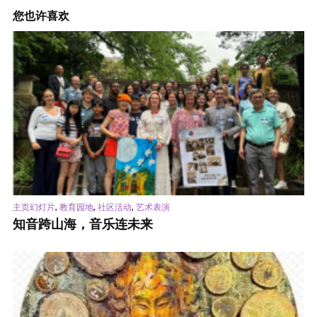
您也许喜欢
,
,
,
主页幻灯片
教育园地
社区活动
艺术表演
知音跨山海，音乐连未来