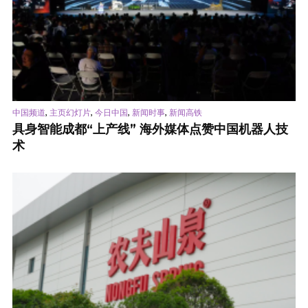
,
,
,
,
中国频道
主页幻灯片
今日中国
新闻时事
新闻高铁
具身智能成都“上产线” 海外媒体点赞中国机器人技
术