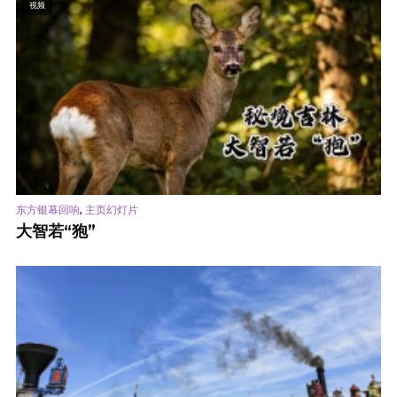
视频
,
东方银幕回响
主页幻灯片
大智若“狍”