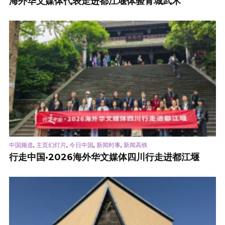
海外华文媒体代表走进都江堰体验青城武术
,
,
,
,
中国频道
主页幻灯片
今日中国
新闻时事
新闻高铁
行走中国·2026海外华文媒体四川行走进都江堰