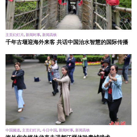
,
,
主页幻灯片
新闻时事
新闻高铁
千年古堰迎海外来客 共话中国治水智慧的国际传播
,
,
,
,
中国频道
主页幻灯片
今日中国
新闻时事
新闻高铁