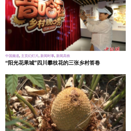
,
,
,
中国频道
主页幻灯片
新闻时事
新闻高铁
“阳光花果城”四川攀枝花的三张乡村答卷