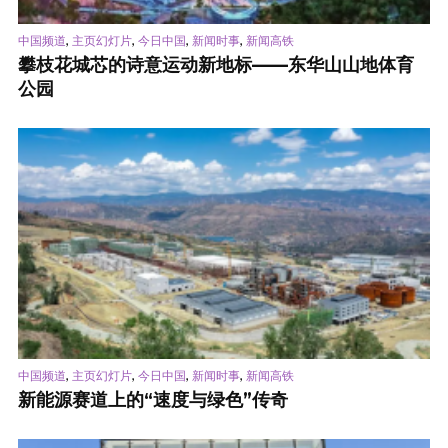
,
,
,
,
中国频道
主页幻灯片
今日中国
新闻时事
新闻高铁
攀枝花城芯的诗意运动新地标——东华山山地体育
公园
,
,
,
,
中国频道
主页幻灯片
今日中国
新闻时事
新闻高铁
新能源赛道上的“速度与绿色”传奇