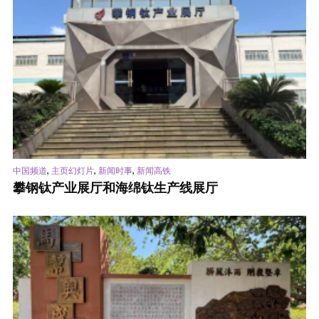
,
,
,
中国频道
主页幻灯片
新闻时事
新闻高铁
攀钢钛产业展厅和海绵钛生产线展厅