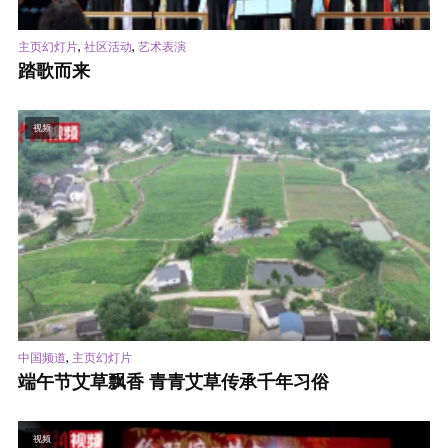
,
,
主页幻灯片
社区活动
艺术表演
踏歌而来
视频
,
中国频道
主页幻灯片
端午节艾草飘香 青青艾草传承千年习俗
视频