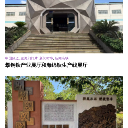
,
,
,
中国频道
主页幻灯片
新闻时事
新闻高铁
攀钢钛产业展厅和海绵钛生产线展厅