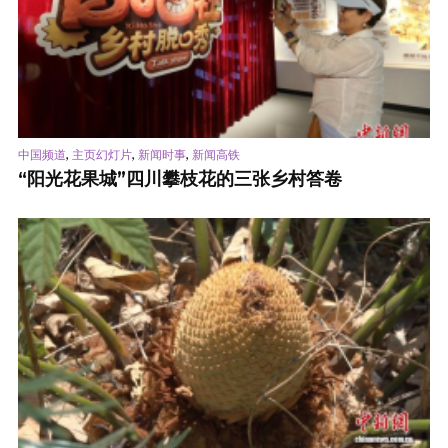
,
,
,
中国频道
主页幻灯片
新闻时事
新闻高铁
“阳光花果城”四川攀枝花的三张乡村答卷