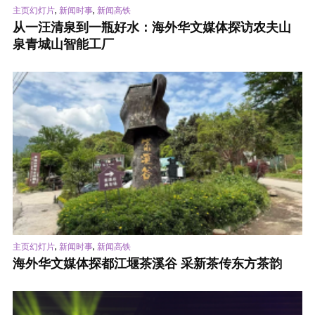
,
,
主页幻灯片
新闻时事
新闻高铁
从一汪清泉到一瓶好水：海外华文媒体探访农夫山
泉青城山智能工厂
,
,
主页幻灯片
新闻时事
新闻高铁
海外华文媒体探都江堰茶溪谷 采新茶传东方茶韵