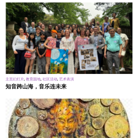
,
,
,
主页幻灯片
教育园地
社区活动
艺术表演
知音跨山海，音乐连未来