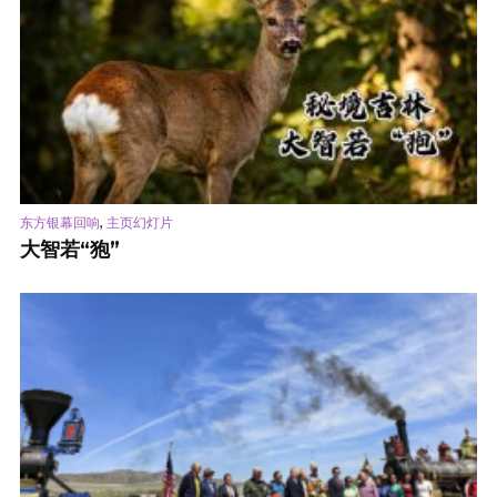
,
东方银幕回响
主页幻灯片
大智若“狍”