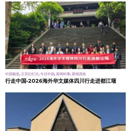
,
,
,
,
中国频道
主页幻灯片
今日中国
新闻时事
新闻高铁
行走中国·2026海外华文媒体四川行走进都江堰