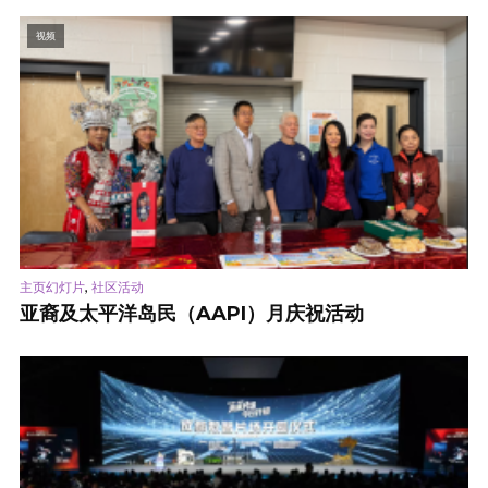
视频
,
主页幻灯片
社区活动
亚裔及太平洋岛民（AAPI）月庆祝活动