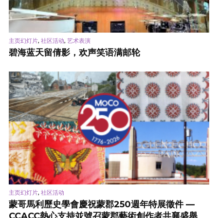
,
,
主页幻灯片
社区活动
艺术表演
碧海蓝天留倩影，欢声笑语满邮轮
,
主页幻灯片
社区活动
蒙哥馬利歷史學會慶祝蒙郡250週年特展徵件 —
CCACC熱心支持並號召蒙郡藝術創作者共襄盛舉