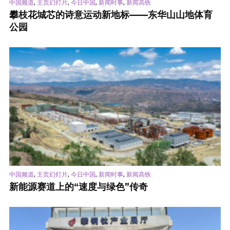
,
,
,
,
中国频道
主页幻灯片
今日中国
新闻时事
新闻高铁
攀枝花城芯的诗意运动新地标——东华山山地体育
公园
,
,
,
,
中国频道
主页幻灯片
今日中国
新闻时事
新闻高铁
新能源赛道上的“速度与绿色”传奇