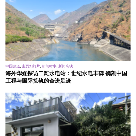
,
,
,
中国频道
主页幻灯片
新闻时事
新闻高铁
海外华媒探访二滩水电站：世纪水电丰碑 镌刻中国
工程与国际接轨的奋进足迹