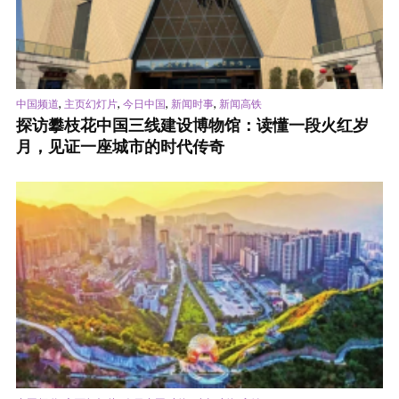
,
,
,
,
中国频道
主页幻灯片
今日中国
新闻时事
新闻高铁
探访攀枝花中国三线建设博物馆：读懂一段火红岁
月，见证一座城市的时代传奇