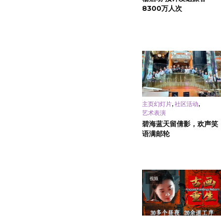
8300万人次
,
,
主页幻灯片
社区活动
艺术表演
碧海蓝天留倩影，欢声笑
语满邮轮
视频