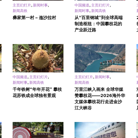
,
,
,
,
主页幻灯片
新闻时事
中国频道
主页幻灯片
,
新闻高铁
新闻时事
新闻高铁
彝家第一村 – 迤沙拉村
从“百里钢城”到全球高端
制造枢纽：中国攀枝花的
产业跃迁路
,
,
,
,
中国频道
主页幻灯片
主页幻灯片
新闻时事
,
新闻时事
新闻高铁
新闻高铁
千年铁树“年年开花” 攀枝
万里江峡入画来 全球华媒
花苏铁成全球独有景观
赞攀枝花——2026海外华
文媒体攀枝花行走进金沙
江大峡谷