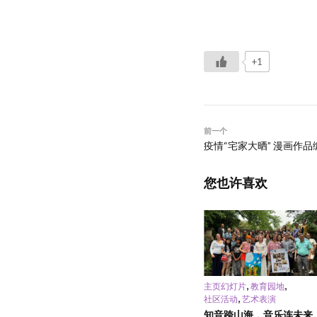
+1
前一个
疫情“宅家大晒” 漫画作品编
您也许喜欢
,
,
主页幻灯片
教育园地
,
社区活动
艺术表演
知音跨山海，音乐连未来