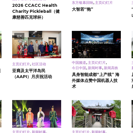
,
东方银幕回响
主页幻灯片
2026 CCACC Health
大智若“狍”
Charity Pickleball（健
康慈善匹克球杯）
视频
,
,
中国频道
主页幻灯片
,
主页幻灯片
社区活动
,
,
今日中国
新闻时事
新闻高铁
頓
亚裔及太平洋岛民
具身智能成都“上产线” 海
（AAPI）月庆祝活动
外媒体点赞中国机器人技
术
,
,
,
,
主页幻灯片
新闻时事
主页幻灯片
新闻时事