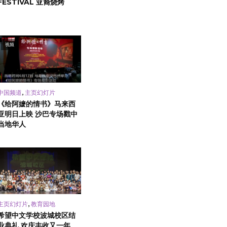
FESTIVAL 亚裔烧烤
视频
,
中国频道
主页幻灯片
《给阿嬷的情书》马来西
亚明日上映 沙巴专场戳中
当地华人
,
主页幻灯片
教育园地
希望中文学校波城校区结
业典礼 欢庆丰收又一年