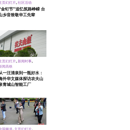
,
主页幻灯片
社区活动
“金钉节”追忆筑路峥嵘 台
山乡音致敬华工先辈
,
,
主页幻灯片
新闻时事
新闻高铁
从一汪清泉到一瓶好水：
海外华文媒体探访农夫山
泉青城山智能工厂
,
,
中国频道
主页幻灯片