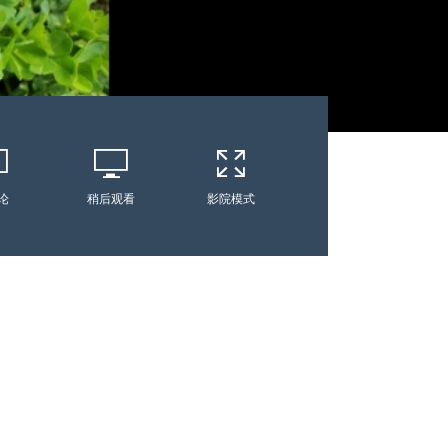
论
稍后观看
影院模式