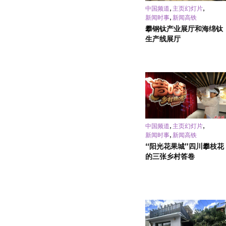
,
,
中国频道
主页幻灯片
,
新闻时事
新闻高铁
攀钢钛产业展厅和海绵钛
生产线展厅
,
,
中国频道
主页幻灯片
,
新闻时事
新闻高铁
“阳光花果城”四川攀枝花
的三张乡村答卷