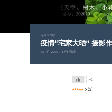
宅家大"晒”
疫情“宅家大晒” 摄影作
20 4 月, 2020
1 分钟阅读
+1
5
(
2
)