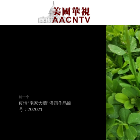
前一个
疫情“宅家大晒” 漫画作品编
号：202021