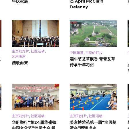
年庆祝展
员 April McClain
Delaney
视频
,
,
主页幻灯片
社区活动
,
中国频道
主页幻灯片
艺术表演
祖
端午节艾草飘香 青青艾草
踏歌而来
传承千年习俗
,
,
主页幻灯片
社区活动
主页幻灯片
社区活动
华府举行“第24届华盛顿
美京博雅苑第一届“宝贝萌
中国文化节”动员大会,组
运会”圆满成功