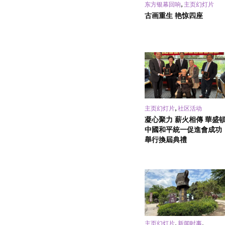
,
东方银幕回响
主页幻灯片
古画重生 艳惊四座
,
主页幻灯片
社区活动
凝心聚力 薪火相傳 華盛
中國和平統一促進會成功
舉行換屆典禮
,
,
主页幻灯片
新闻时事