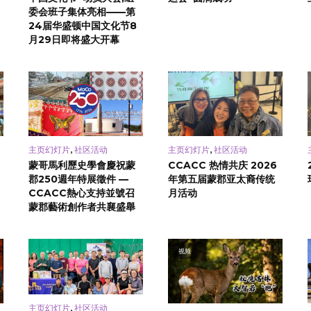
委会班子集体亮相——第
24届华盛顿中国文化节8
月29日即将盛大开幕
,
,
主页幻灯片
社区活动
主页幻灯片
社区活动
蒙哥馬利歷史學會慶祝蒙
CCACC 热情共庆 2026
郡250週年特展徵件 —
年第五届蒙郡亚太裔传统
CCACC熱心支持並號召
月活动
蒙郡藝術創作者共襄盛舉
视频
,
主页幻灯片
社区活动