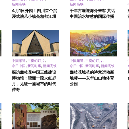
新闻高铁
新闻高铁
4月1日开园！四川首个沉
千年古堰迎海外来客 共话
浸式演艺小镇亮相都江堰
中国治水智慧的国际传播
,
,
,
,
中国频道
主页幻灯片
中国频道
主页幻灯片
,
,
,
,
今日中国
新闻时事
新闻高铁
今日中国
新闻时事
新闻高铁
探访攀枝花中国三线建设
攀枝花城芯的诗意运动新
博物馆：读懂一段火红岁
地标——东华山山地体育
月，见证一座城市的时代
公园
传奇