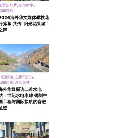
,
,
主页幻灯片
新闻时事
新闻高铁
2026海外华文媒体攀枝花
行落幕 共传“阳光花果城”
之声
,
,
中国频道
主页幻灯片
,
新闻时事
新闻高铁
海外华媒探访二滩水电
站：世纪水电丰碑 镌刻中
国工程与国际接轨的奋进
足迹