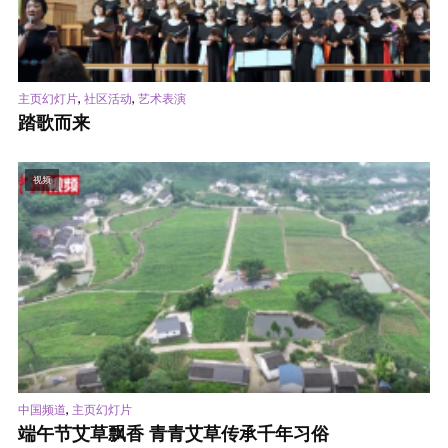
,
,
主页幻灯片
社区活动
艺术表演
踏歌而来
视频
,
中国频道
主页幻灯片
端午节艾草飘香 青青艾草传承千年习俗