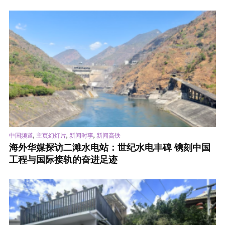
,
,
,
中国频道
主页幻灯片
新闻时事
新闻高铁
海外华媒探访二滩水电站：世纪水电丰碑 镌刻中国
工程与国际接轨的奋进足迹