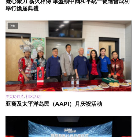
凝心聚力 薪火相傳 華盛頓中國和平統一促進會成功
舉行換屆典禮
视频
,
主页幻灯片
社区活动
亚裔及太平洋岛民（AAPI）月庆祝活动