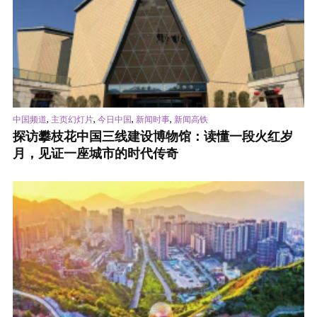
,
,
,
,
中国频道
主页幻灯片
今日中国
新闻时事
新闻高铁
探访攀枝花中国三线建设博物馆：读懂一段火红岁
月，见证一座城市的时代传奇