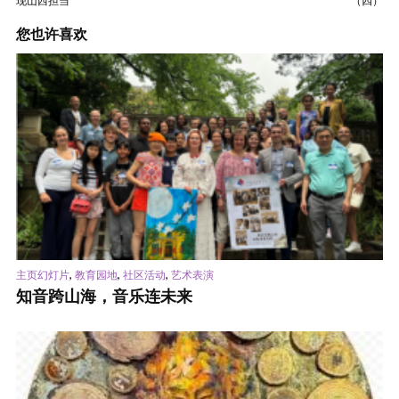
现山西担当
（四）
您也许喜欢
,
,
,
主页幻灯片
教育园地
社区活动
艺术表演
知音跨山海，音乐连未来