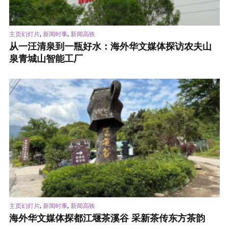
,
,
主页幻灯片
新闻时事
新闻高铁
从一汪清泉到一瓶好水：海外华文媒体探访农夫山
泉青城山智能工厂
,
,
主页幻灯片
新闻时事
新闻高铁
海外华文媒体探都江堰茶溪谷 采新茶传东方茶韵