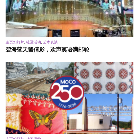
,
,
主页幻灯片
社区活动
艺术表演
碧海蓝天留倩影，欢声笑语满邮轮
,
主页幻灯片
社区活动