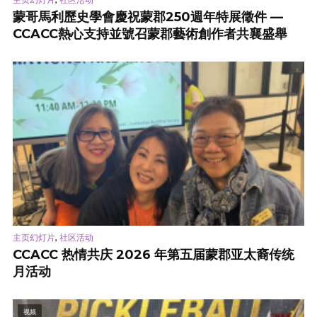
蒙哥馬利歷史學會慶祝蒙郡250週年特展徵件 —
CCACC熱心支持並號召蒙郡藝術創作者共襄盛舉
,
主页幻灯片
社区活动
CCACC 热情共庆 2026 年第五届蒙郡亚太裔传统
月活动
视频