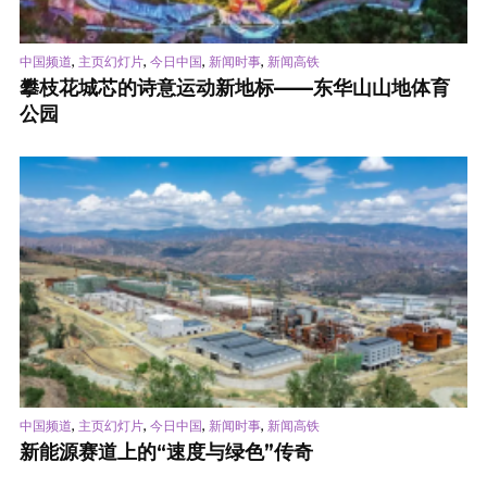
,
,
,
,
中国频道
主页幻灯片
今日中国
新闻时事
新闻高铁
攀枝花城芯的诗意运动新地标——东华山山地体育
公园
,
,
,
,
中国频道
主页幻灯片
今日中国
新闻时事
新闻高铁
新能源赛道上的“速度与绿色”传奇