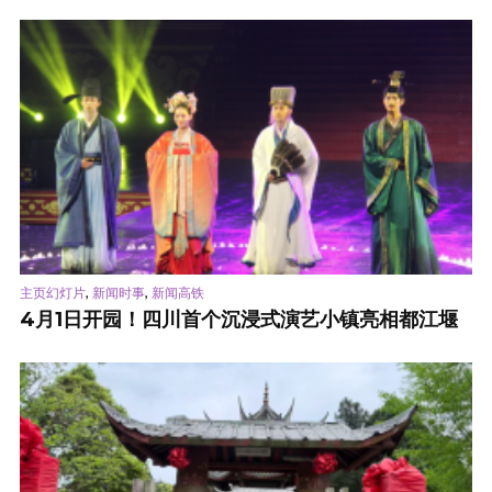
,
,
主页幻灯片
新闻时事
新闻高铁
4月1日开园！四川首个沉浸式演艺小镇亮相都江堰