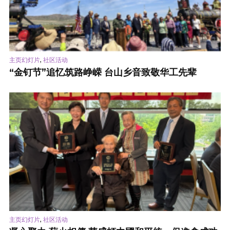
,
主页幻灯片
社区活动
“金钉节”追忆筑路峥嵘 台山乡音致敬华工先辈
,
主页幻灯片
社区活动