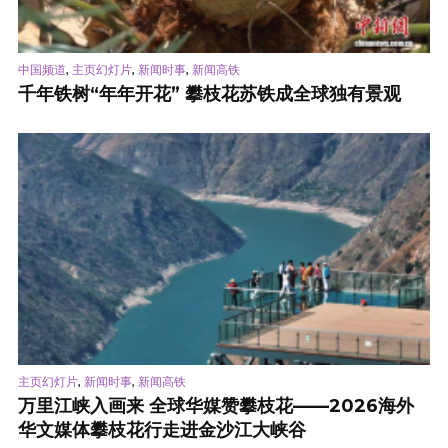
,
,
,
中国频道
主页幻灯片
新闻时事
新闻高铁
千年铁树“年年开花” 攀枝花苏铁成全球独有景观
,
,
主页幻灯片
新闻时事
新闻高铁
万里江峡入画来 全球华媒赞攀枝花——2026海外
华文媒体攀枝花行走进金沙江大峡谷