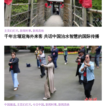
,
,
主页幻灯片
新闻时事
新闻高铁
千年古堰迎海外来客 共话中国治水智慧的国际传播
,
,
,
,
中国频道
主页幻灯片
今日中国
新闻时事
新闻高铁