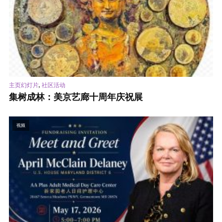
,
主页幻灯片
社区活动
集树成林：美京艺廊十周年庆祝展
视频