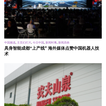
,
,
,
,
中国频道
主页幻灯片
今日中国
新闻时事
新闻高铁
具身智能成都“上产线” 海外媒体点赞中国机器人技
术