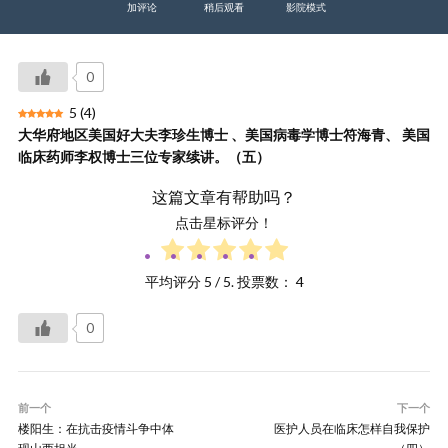
加评论
稍后观看
影院模式
0
5
(
4
)
大华府地区美国好大夫李珍生博士 、美国病毒学博士符海青、 美国
临床药师李权博士三位专家续讲。（五）
这篇文章有帮助吗？
点击星标评分！
平均评分
5
/ 5. 投票数：
4
0
前一个
下一个
楼阳生：在抗击疫情斗争中体
医护人员在临床怎样自我保护