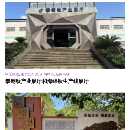
,
,
,
中国频道
主页幻灯片
新闻时事
新闻高铁
攀钢钛产业展厅和海绵钛生产线展厅