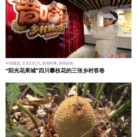
,
,
,
中国频道
主页幻灯片
新闻时事
新闻高铁
“阳光花果城”四川攀枝花的三张乡村答卷