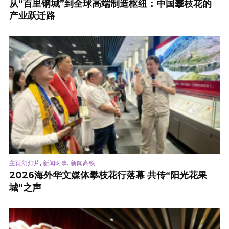
从“百里钢城”到全球高端制造枢纽：中国攀枝花的
产业跃迁路
,
,
主页幻灯片
新闻时事
新闻高铁
2026海外华文媒体攀枝花行落幕 共传“阳光花果
城”之声