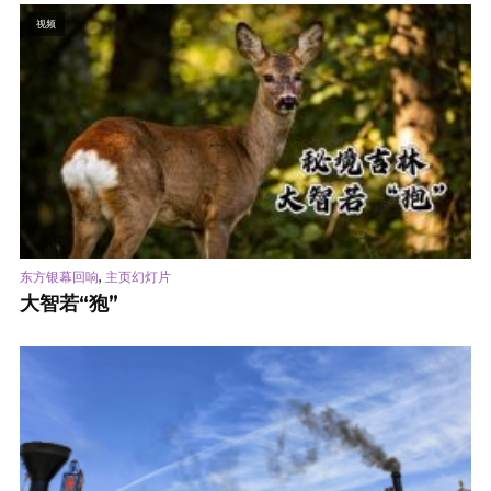
视频
,
东方银幕回响
主页幻灯片
大智若“狍”