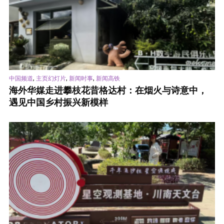
,
,
,
中国频道
主页幻灯片
新闻时事
新闻高铁
海外华媒走进攀枝花昔格达村：在烟火与诗意中，
遇见中国乡村振兴新模样