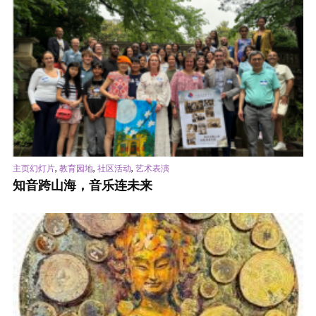
,
,
,
主页幻灯片
教育园地
社区活动
艺术表演
知音跨山海，音乐连未来