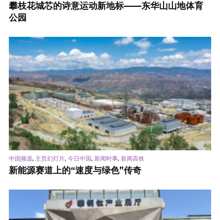
攀枝花城芯的诗意运动新地标——东华山山地体育
公园
,
,
,
,
中国频道
主页幻灯片
今日中国
新闻时事
新闻高铁
新能源赛道上的“速度与绿色”传奇