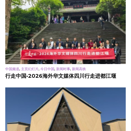
,
,
,
,
中国频道
主页幻灯片
今日中国
新闻时事
新闻高铁
行走中国·2026海外华文媒体四川行走进都江堰