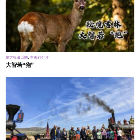
,
东方银幕回响
主页幻灯片
大智若“狍”