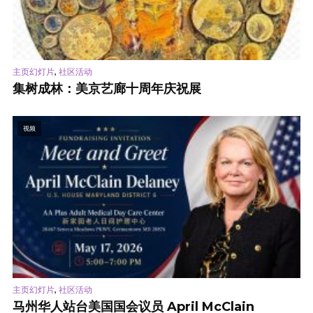
,
主页幻灯片
社区活动
集树成林：美京艺廊十周年庆祝展
视频
,
主页幻灯片
社区活动
马州华人站台美国国会议员 April McClain