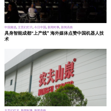
,
,
,
,
中国频道
主页幻灯片
今日中国
新闻时事
新闻高铁
具身智能成都“上产线” 海外媒体点赞中国机器人技
术
,
,
主页幻灯片
新闻时事
新闻高铁