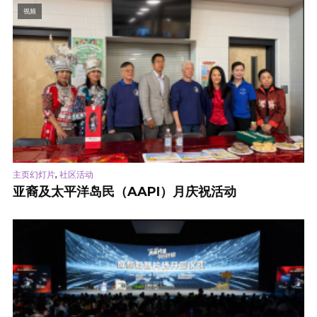
视频
,
主页幻灯片
社区活动
亚裔及太平洋岛民（AAPI）月庆祝活动