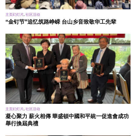
,
主页幻灯片
社区活动
“金钉节”追忆筑路峥嵘 台山乡音致敬华工先辈
,
主页幻灯片
社区活动
凝心聚力 薪火相傳 華盛頓中國和平統一促進會成功
舉行換屆典禮