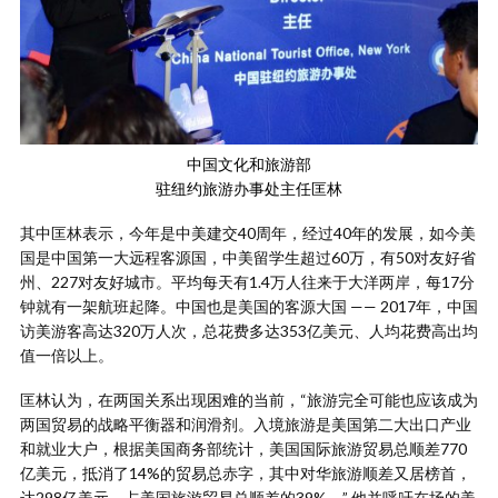
中国文化和旅游部
驻纽约旅游办事处主任匡林
其中匡林表示，今年是中美建交40周年，经过40年的发展，如今美
国是中国第一大远程客源国，中美留学生超过60万，有50对友好省
州、227对友好城市。平均每天有1.4万人往来于大洋两岸，每17分
钟就有一架航班起降。中国也是美国的客源大国 —— 2017年，中国
访美游客高达320万人次，总花费多达353亿美元、人均花费高出均
值一倍以上。
匡林认为，在两国关系出现困难的当前，“旅游完全可能也应该成为
两国贸易的战略平衡器和润滑剂。入境旅游是美国第二大出口产业
和就业大户，根据美国商务部统计，美国国际旅游贸易总顺差770
亿美元，抵消了14%的贸易总赤字，其中对华旅游顺差又居榜首，
达298亿美元，占美国旅游贸易总顺差的39%。” 他并呼吁在场的美