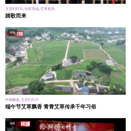
,
,
主页幻灯片
社区活动
艺术表演
踏歌而来
视频
,
中国频道
主页幻灯片
端午节艾草飘香 青青艾草传承千年习俗
视频