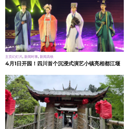
,
,
主页幻灯片
新闻时事
新闻高铁
4月1日开园！四川首个沉浸式演艺小镇亮相都江堰