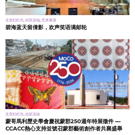
,
,
主页幻灯片
社区活动
艺术表演
碧海蓝天留倩影，欢声笑语满邮轮
,
主页幻灯片
社区活动
蒙哥馬利歷史學會慶祝蒙郡250週年特展徵件 —
CCACC熱心支持並號召蒙郡藝術創作者共襄盛舉