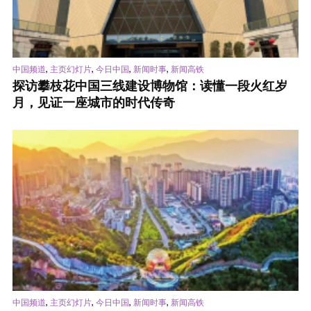
,
,
,
,
中国频道
主页幻灯片
今日中国
新闻时事
新闻高铁
探访攀枝花中国三线建设博物馆：读懂一段火红岁
月，见证一座城市的时代传奇
,
,
,
,
中国频道
主页幻灯片
今日中国
新闻时事
新闻高铁