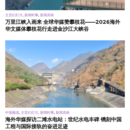
,
,
主页幻灯片
新闻时事
新闻高铁
万里江峡入画来 全球华媒赞攀枝花——2026海外
华文媒体攀枝花行走进金沙江大峡谷
,
,
,
中国频道
主页幻灯片
新闻时事
新闻高铁
海外华媒探访二滩水电站：世纪水电丰碑 镌刻中国
工程与国际接轨的奋进足迹