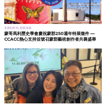
,
主页幻灯片
社区活动
蒙哥馬利歷史學會慶祝蒙郡250週年特展徵件 —
CCACC熱心支持並號召蒙郡藝術創作者共襄盛舉