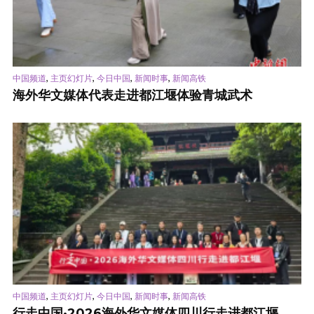
,
,
,
,
中国频道
主页幻灯片
今日中国
新闻时事
新闻高铁
海外华文媒体代表走进都江堰体验青城武术
,
,
,
,
中国频道
主页幻灯片
今日中国
新闻时事
新闻高铁
行走中国·2026海外华文媒体四川行走进都江堰