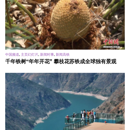
,
,
,
中国频道
主页幻灯片
新闻时事
新闻高铁
千年铁树“年年开花” 攀枝花苏铁成全球独有景观