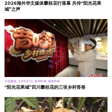
2026海外华文媒体攀枝花行落幕 共传“阳光花果
城”之声
,
,
,
中国频道
主页幻灯片
新闻时事
新闻高铁
“阳光花果城”四川攀枝花的三张乡村答卷