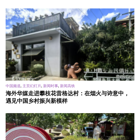
,
,
,
中国频道
主页幻灯片
新闻时事
新闻高铁
海外华媒走进攀枝花昔格达村：在烟火与诗意中，
遇见中国乡村振兴新模样