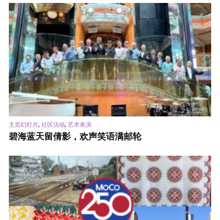
,
,
主页幻灯片
社区活动
艺术表演
碧海蓝天留倩影，欢声笑语满邮轮