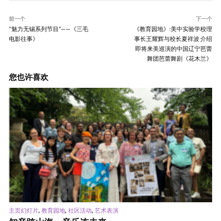
前一个
下一个
“魅力无锡系列节目“——《三毛
《教育园地》:美中实验学校理
电影往事》
事长王耀辉与校长夏祥波 介绍
即将来美巡演的中国辽宁芭蕾
舞团芭蕾舞剧《花木兰》
您也许喜欢
,
,
,
主页幻灯片
教育园地
社区活动
艺术表演