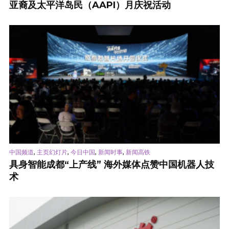
亚裔及太平洋岛民（AAPI）月庆祝活动
,
,
,
,
中国频道
主页幻灯片
今日中国
新闻时事
新闻高铁
具身智能成都“上产线” 海外媒体点赞中国机器人技
术