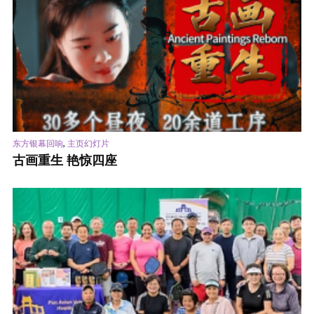
,
东方银幕回响
主页幻灯片
古画重生 艳惊四座