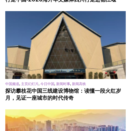
,
,
,
,
中国频道
主页幻灯片
今日中国
新闻时事
新闻高铁
探访攀枝花中国三线建设博物馆：读懂一段火红岁
月，见证一座城市的时代传奇