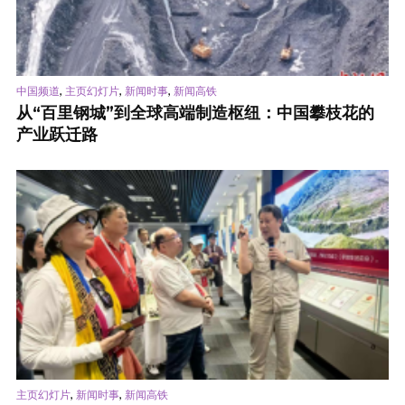
,
,
,
中国频道
主页幻灯片
新闻时事
新闻高铁
从“百里钢城”到全球高端制造枢纽：中国攀枝花的
产业跃迁路
,
,
主页幻灯片
新闻时事
新闻高铁