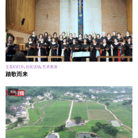
,
,
主页幻灯片
社区活动
艺术表演
踏歌而来
视频