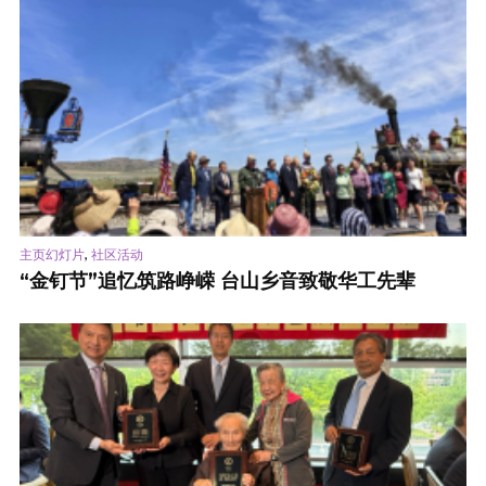
,
主页幻灯片
社区活动
“金钉节”追忆筑路峥嵘 台山乡音致敬华工先辈