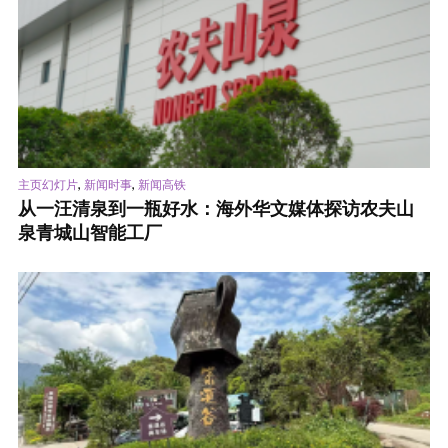
,
,
主页幻灯片
新闻时事
新闻高铁
从一汪清泉到一瓶好水：海外华文媒体探访农夫山
泉青城山智能工厂