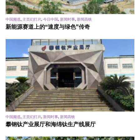
,
,
,
,
中国频道
主页幻灯片
今日中国
新闻时事
新闻高铁
新能源赛道上的“速度与绿色”传奇
,
,
,
中国频道
主页幻灯片
新闻时事
新闻高铁
攀钢钛产业展厅和海绵钛生产线展厅