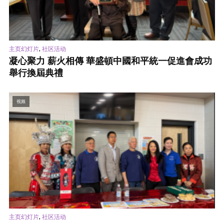
,
主页幻灯片
社区活动
凝心聚力 薪火相傳 華盛頓中國和平統一促進會成功
舉行換屆典禮
视频
,
主页幻灯片
社区活动