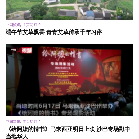
,
中国频道
主页幻灯片
端午节艾草飘香 青青艾草传承千年习俗
视频
,
中国频道
主页幻灯片
《给阿嬷的情书》马来西亚明日上映 沙巴专场戳中
当地华人