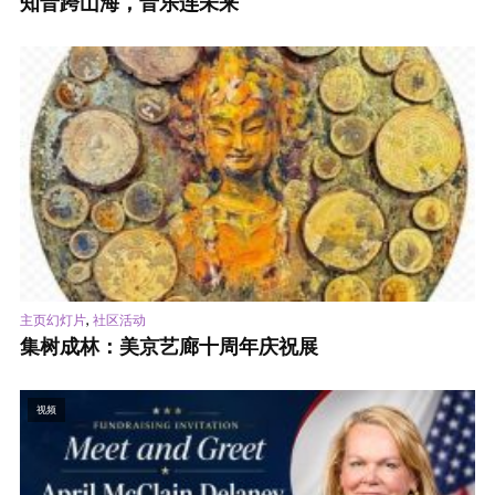
知音跨山海，音乐连未来
,
主页幻灯片
社区活动
集树成林：美京艺廊十周年庆祝展
视频