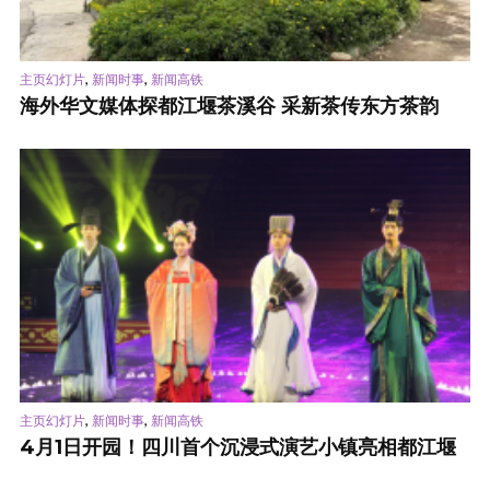
,
,
主页幻灯片
新闻时事
新闻高铁
海外华文媒体探都江堰茶溪谷 采新茶传东方茶韵
,
,
主页幻灯片
新闻时事
新闻高铁
4月1日开园！四川首个沉浸式演艺小镇亮相都江堰