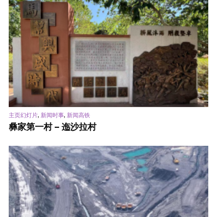
,
,
主页幻灯片
新闻时事
新闻高铁
彝家第一村 – 迤沙拉村