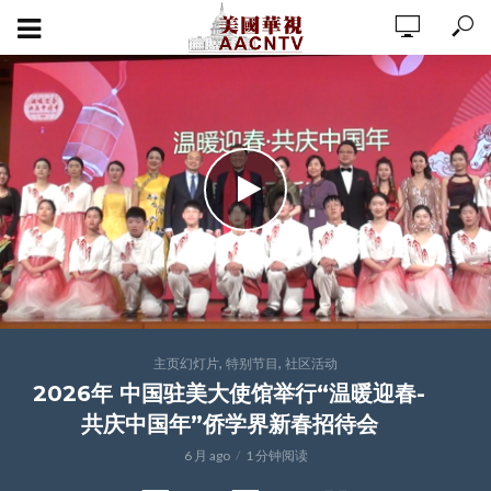
,
,
主页幻灯片
特别节目
社区活动
2026年 中国驻美大使馆举行“温暖迎春-
共庆中国年”侨学界新春招待会
6 月 ago
1 分钟阅读