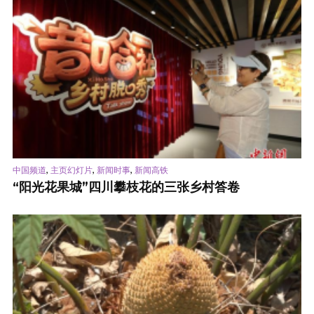
,
,
,
中国频道
主页幻灯片
新闻时事
新闻高铁
“阳光花果城”四川攀枝花的三张乡村答卷