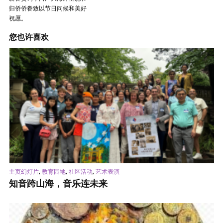
归侨侨眷致以节日问候和美好
祝愿。
您也许喜欢
,
,
,
主页幻灯片
教育园地
社区活动
艺术表演
知音跨山海，音乐连未来