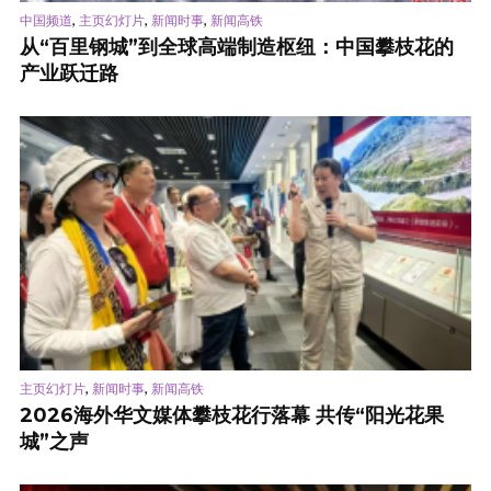
,
,
,
中国频道
主页幻灯片
新闻时事
新闻高铁
从“百里钢城”到全球高端制造枢纽：中国攀枝花的
产业跃迁路
,
,
主页幻灯片
新闻时事
新闻高铁
2026海外华文媒体攀枝花行落幕 共传“阳光花果
城”之声