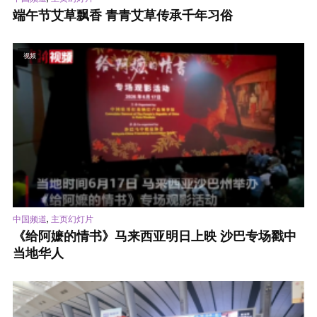
端午节艾草飘香 青青艾草传承千年习俗
视频
,
中国频道
主页幻灯片
《给阿嬷的情书》马来西亚明日上映 沙巴专场戳中
当地华人