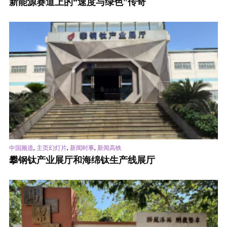
新能源赛道上的“速度与绿色”传奇
,
,
,
中国频道
主页幻灯片
新闻时事
新闻高铁
攀钢钛产业展厅和海绵钛生产线展厅