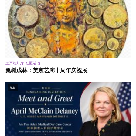
,
主页幻灯片
社区活动
集树成林：美京艺廊十周年庆祝展
视频