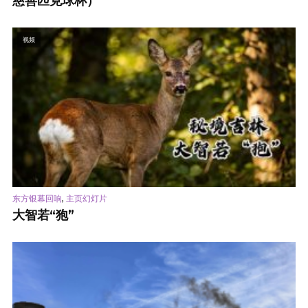
慈善匹克球杯）
视频
,
东方银幕回响
主页幻灯片
大智若“狍”