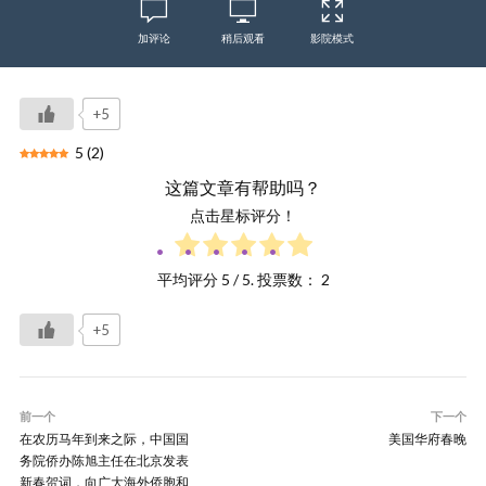
加评论
稍后观看
影院模式
+5
5
(
2
)
这篇文章有帮助吗？
点击星标评分！
平均评分
5
/ 5. 投票数：
2
+5
前一个
下一个
在农历马年到来之际，中国国
美国华府春晚
务院侨办陈旭主任在北京发表
新春贺词，向广大海外侨胞和