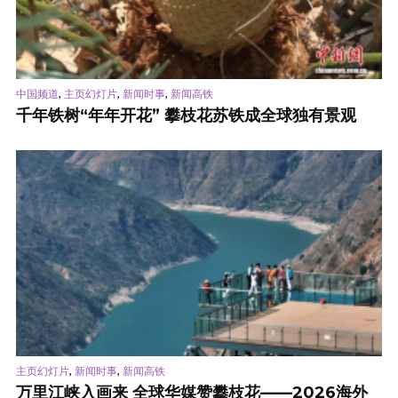
,
,
,
中国频道
主页幻灯片
新闻时事
新闻高铁
千年铁树“年年开花” 攀枝花苏铁成全球独有景观
,
,
主页幻灯片
新闻时事
新闻高铁
万里江峡入画来 全球华媒赞攀枝花——2026海外