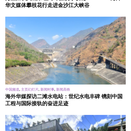
华文媒体攀枝花行走进金沙江大峡谷
,
,
,
中国频道
主页幻灯片
新闻时事
新闻高铁
海外华媒探访二滩水电站：世纪水电丰碑 镌刻中国
工程与国际接轨的奋进足迹