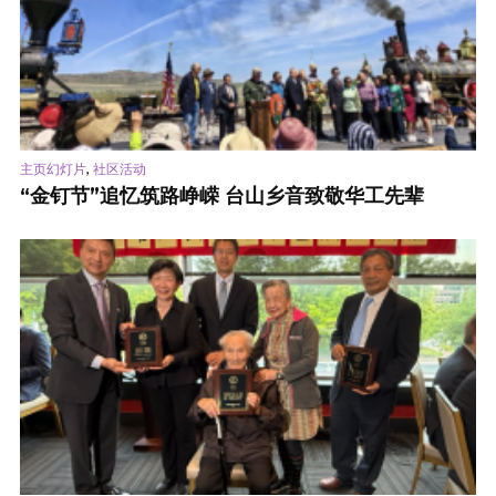
,
主页幻灯片
社区活动
“金钉节”追忆筑路峥嵘 台山乡音致敬华工先辈