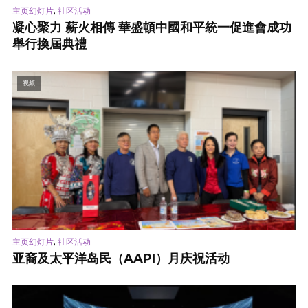
,
主页幻灯片
社区活动
凝心聚力 薪火相傳 華盛頓中國和平統一促進會成功
舉行換屆典禮
视频
,
主页幻灯片
社区活动
亚裔及太平洋岛民（AAPI）月庆祝活动