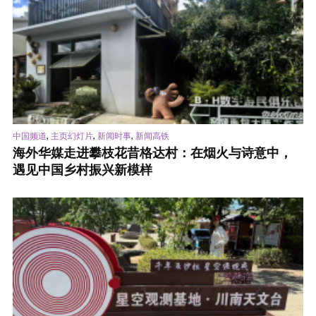
,
,
,
中国频道
主页幻灯片
新闻时事
新闻高铁
海外华媒走进攀枝花昔格达村：在烟火与诗意中，
遇见中国乡村振兴新模样