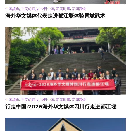
,
,
,
,
中国频道
主页幻灯片
今日中国
新闻时事
新闻高铁
海外华文媒体代表走进都江堰体验青城武术
,
,
,
,
中国频道
主页幻灯片
今日中国
新闻时事
新闻高铁
行走中国·2026海外华文媒体四川行走进都江堰