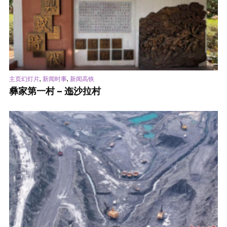
,
,
主页幻灯片
新闻时事
新闻高铁
彝家第一村 – 迤沙拉村