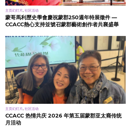
,
主页幻灯片
社区活动
蒙哥馬利歷史學會慶祝蒙郡250週年特展徵件 —
CCACC熱心支持並號召蒙郡藝術創作者共襄盛舉
,
主页幻灯片
社区活动
CCACC 热情共庆 2026 年第五届蒙郡亚太裔传统
月活动