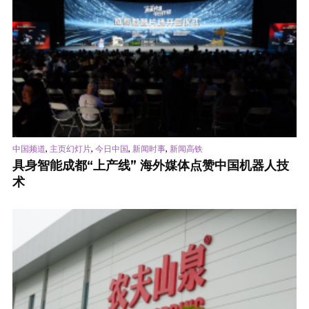
,
,
,
,
中国频道
主页幻灯片
今日中国
新闻时事
新闻高铁
具身智能成都“上产线” 海外媒体点赞中国机器人技
术