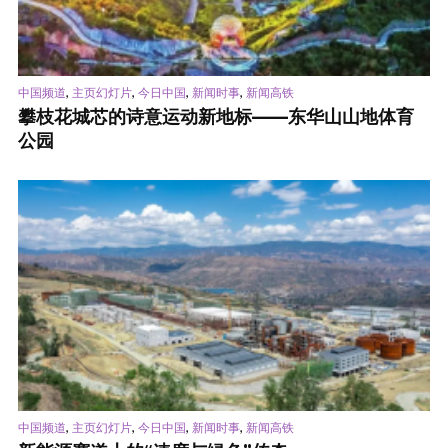
,
,
,
,
中国频道
主页幻灯片
今日中国
新闻时事
新闻高铁
攀枝花城芯的诗意运动新地标——东华山山地体育
公园
,
,
,
,
中国频道
主页幻灯片
今日中国
新闻时事
新闻高铁