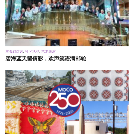
,
,
主页幻灯片
社区活动
艺术表演
碧海蓝天留倩影，欢声笑语满邮轮