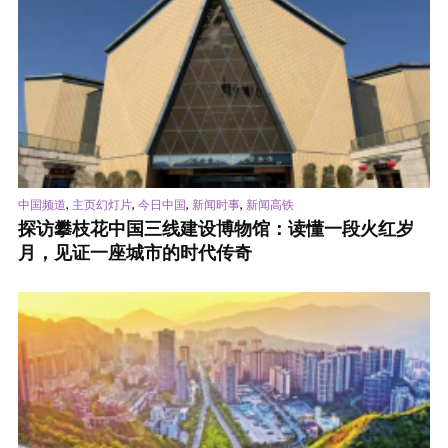
,
,
,
,
中国频道
主页幻灯片
今日中国
新闻时事
新闻高铁
探访攀枝花中国三线建设博物馆：读懂一段火红岁
月，见证一座城市的时代传奇