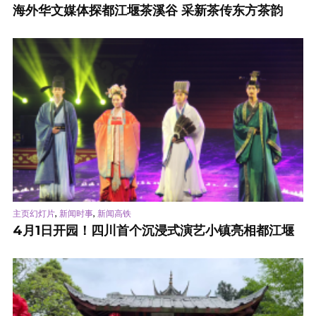
海外华文媒体探都江堰茶溪谷 采新茶传东方茶韵
,
,
主页幻灯片
新闻时事
新闻高铁
4月1日开园！四川首个沉浸式演艺小镇亮相都江堰