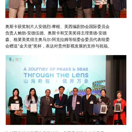
奥斯卡获奖制片人安德烈·摩根、美西编剧协会国际委员会
负责人鲍勃·安德伍德、奥斯卡和艾美奖得主理查德·安德
森、格莱美奖得主奥马尔·阿克拉姆等组委会委员代表组委
会赠送“金天使”奖杯，表达对贵州影视发展的支持与祝福。