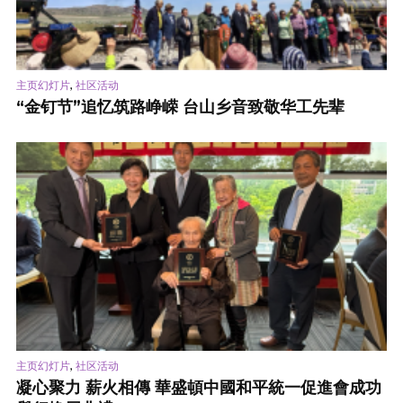
,
主页幻灯片
社区活动
“金钉节”追忆筑路峥嵘 台山乡音致敬华工先辈
,
主页幻灯片
社区活动
凝心聚力 薪火相傳 華盛頓中國和平統一促進會成功