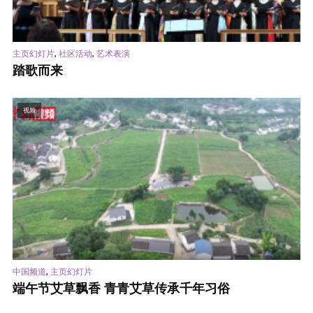
,
,
主页幻灯片
社区活动
艺术表演
踏歌而来
视频
,
中国频道
主页幻灯片
端午节艾草飘香 青青艾草传承千年习俗