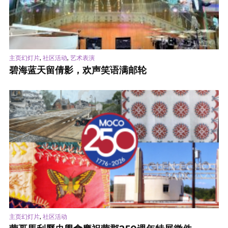
,
,
主页幻灯片
社区活动
艺术表演
碧海蓝天留倩影，欢声笑语满邮轮
,
主页幻灯片
社区活动