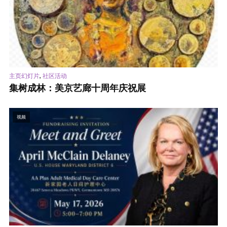
,
主页幻灯片
社区活动
集树成林：美京艺廊十周年庆祝展
视频