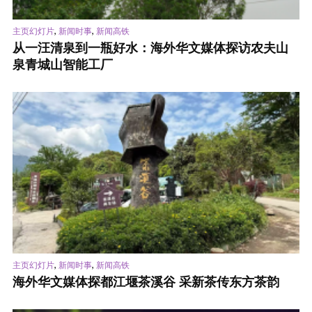
,
,
主页幻灯片
新闻时事
新闻高铁
从一汪清泉到一瓶好水：海外华文媒体探访农夫山
泉青城山智能工厂
,
,
主页幻灯片
新闻时事
新闻高铁
海外华文媒体探都江堰茶溪谷 采新茶传东方茶韵