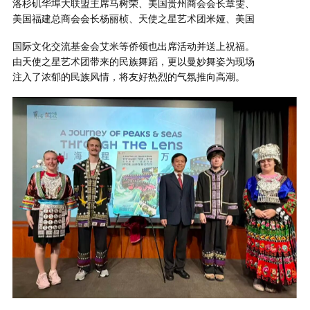
洛杉矶华埠大联盟主席马树荣、美国贵州商会会长章雯、
美国福建总商会会长杨丽桢、天使之星艺术团米娅、美国
国际文化交流基金会艾米等侨领也出席活动并送上祝福。
由天使之星艺术团带来的民族舞蹈，更以曼妙舞姿为现场
注入了浓郁的民族风情，将友好热烈的气氛推向高潮。