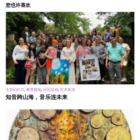
您也许喜欢
,
,
,
主页幻灯片
教育园地
社区活动
艺术表演
知音跨山海，音乐连未来