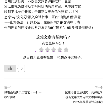
贵州此次赴美，不仅是文旅资源的推广，更是一
次以影视为媒推动文明对话的深度实践。从电影节展
映到卫视专栏开播，贵州正以更自信的姿态，将“生
态绿”与“文化彩”融入全球叙事。正如“山海黔程”寓意
——山海虽远，行则必至，在镜头内外的交流中，贵
州与世界的连接正迈向万象更新的“镜界”。(由多彩贵州提供）
这篇文章有帮助吗？
点击星标评分！
到目前为止没有投票！ 抢先点评此帖子。
0
前一个
下一个
藏在山地的天工苗艺：一针一
聚焦语音语法研究 ，共探教学
线皆传奇
创新之路大华府中文教师学会
2025年秋季研讨会侧记