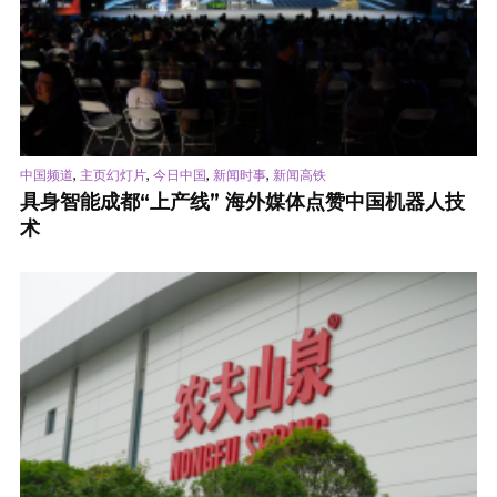
,
,
,
,
中国频道
主页幻灯片
今日中国
新闻时事
新闻高铁
具身智能成都“上产线” 海外媒体点赞中国机器人技
术