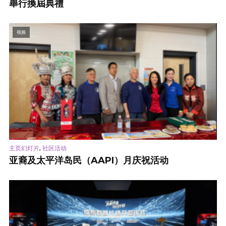
舉行換屆典禮
视频
,
主页幻灯片
社区活动
亚裔及太平洋岛民（AAPI）月庆祝活动