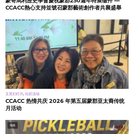
蒙哥馬利歷史學會慶祝蒙郡250週年特展徵件 —
CCACC熱心支持並號召蒙郡藝術創作者共襄盛舉
,
主页幻灯片
社区活动
CCACC 热情共庆 2026 年第五届蒙郡亚太裔传统
月活动
视频