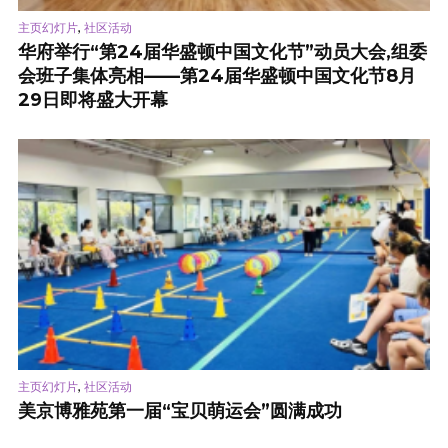
,
主页幻灯片
社区活动
华府举行“第24届华盛顿中国文化节”动员大会,组委
会班子集体亮相——第24届华盛顿中国文化节8月
29日即将盛大开幕
,
主页幻灯片
社区活动
美京博雅苑第一届“宝贝萌运会”圆满成功