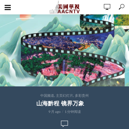
,
,
中国频道
主页幻灯片
多彩贵州
山海黔程 镜界万象
9 月 ago
1 分钟阅读