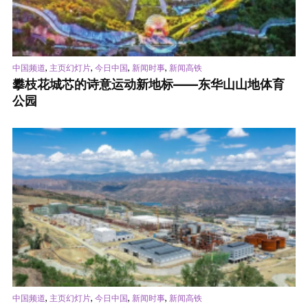
,
,
,
,
中国频道
主页幻灯片
今日中国
新闻时事
新闻高铁
攀枝花城芯的诗意运动新地标——东华山山地体育
公园
,
,
,
,
中国频道
主页幻灯片
今日中国
新闻时事
新闻高铁