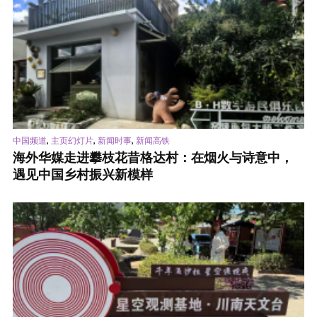
,
,
,
中国频道
主页幻灯片
新闻时事
新闻高铁
海外华媒走进攀枝花昔格达村：在烟火与诗意中，
遇见中国乡村振兴新模样