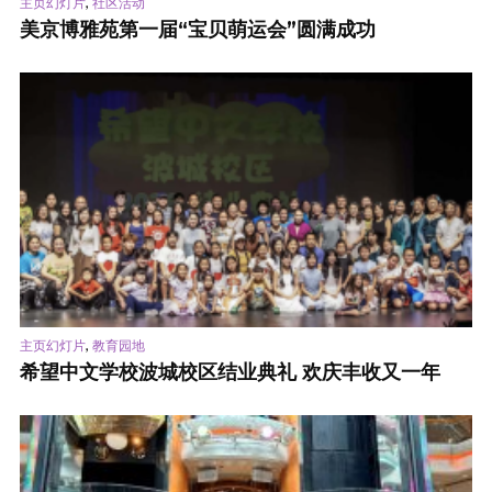
,
主页幻灯片
社区活动
美京博雅苑第一届“宝贝萌运会”圆满成功
,
主页幻灯片
教育园地
希望中文学校波城校区结业典礼 欢庆丰收又一年