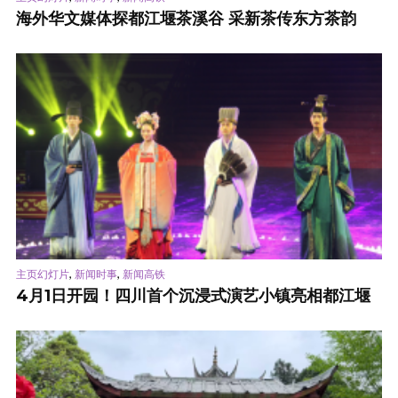
海外华文媒体探都江堰茶溪谷 采新茶传东方茶韵
,
,
主页幻灯片
新闻时事
新闻高铁
4月1日开园！四川首个沉浸式演艺小镇亮相都江堰