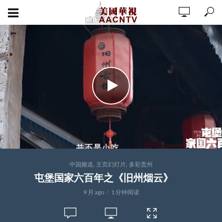
,
,
中国频道
主页幻灯片
多彩贵州
屯堡国家六百年之《旧州烟云》
9 月 ago
1 分钟阅读