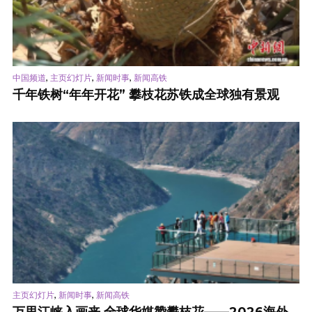
,
,
,
中国频道
主页幻灯片
新闻时事
新闻高铁
千年铁树“年年开花” 攀枝花苏铁成全球独有景观
,
,
主页幻灯片
新闻时事
新闻高铁
万里江峡入画来 全球华媒赞攀枝花——2026海外