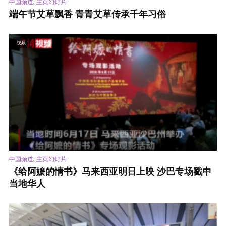
,
中国频道
主页幻灯片
端午节艾草飘香 青青艾草传承千年习俗
视频
,
中国频道
主页幻灯片
《给阿嬷的情书》马来西亚明日上映 沙巴专场戳中
当地华人