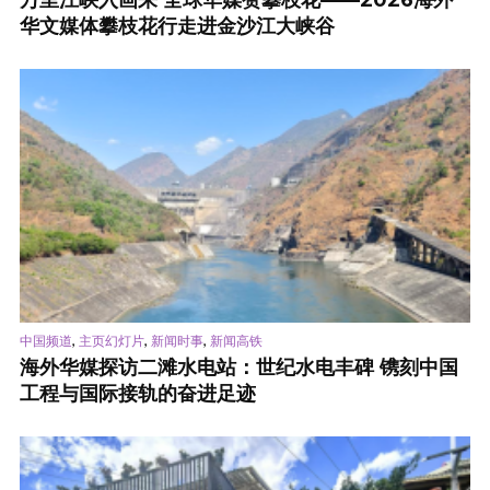
华文媒体攀枝花行走进金沙江大峡谷
,
,
,
中国频道
主页幻灯片
新闻时事
新闻高铁
海外华媒探访二滩水电站：世纪水电丰碑 镌刻中国
工程与国际接轨的奋进足迹