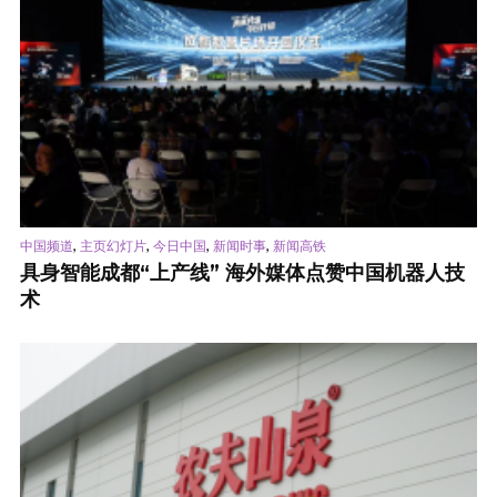
,
,
,
,
中国频道
主页幻灯片
今日中国
新闻时事
新闻高铁
具身智能成都“上产线” 海外媒体点赞中国机器人技
术