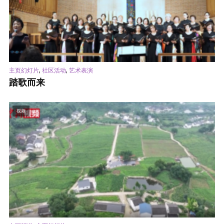
,
,
主页幻灯片
社区活动
艺术表演
踏歌而来
视频