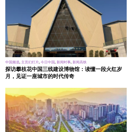
,
,
,
,
中国频道
主页幻灯片
今日中国
新闻时事
新闻高铁
探访攀枝花中国三线建设博物馆：读懂一段火红岁
月，见证一座城市的时代传奇