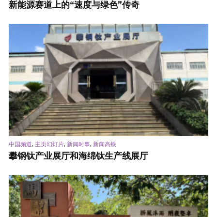
新能源赛道上的“速度与绿色”传奇
,
,
,
中国频道
主页幻灯片
新闻时事
新闻高铁
攀钢钛产业展厅和海绵钛生产线展厅