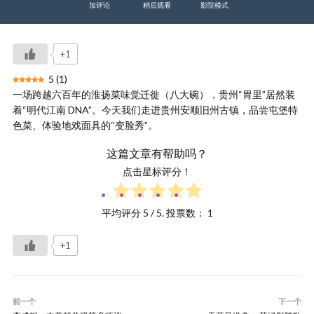
加评论
稍后观看
影院模式
+1
5
(
1
)
一场跨越六百年的淮扬菜味觉迁徙（八大碗），贵州“胃里”居然装
着“明代江南 DNA”。今天我们走进贵州安顺旧州古镇，品尝屯堡特
色菜、体验地戏面具的“变脸秀”。
这篇文章有帮助吗？
点击星标评分！
平均评分
5
/ 5. 投票数：
1
+1
前一个
下一个