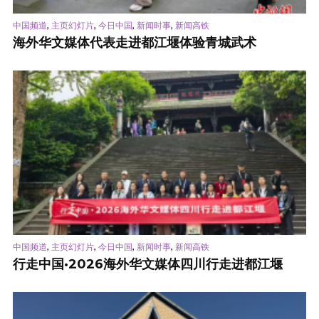
,
,
,
,
中国频道
主页幻灯片
今日中国
新闻时事
新闻高铁
海外华文媒体代表走进都江堰体验青城武术
,
,
,
,
中国频道
主页幻灯片
今日中国
新闻时事
新闻高铁
行走中国·2026海外华文媒体四川行走进都江堰