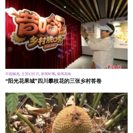
,
,
,
中国频道
主页幻灯片
新闻时事
新闻高铁
“阳光花果城”四川攀枝花的三张乡村答卷