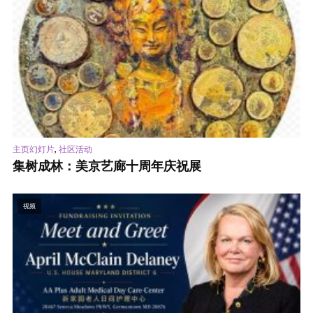
,
主页幻灯片
社区活动
集树成林：美京艺廊十周年庆祝展
视频