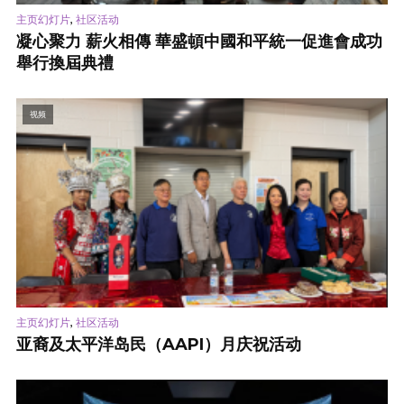
,
主页幻灯片
社区活动
凝心聚力 薪火相傳 華盛頓中國和平統一促進會成功
舉行換屆典禮
视频
,
主页幻灯片
社区活动
亚裔及太平洋岛民（AAPI）月庆祝活动