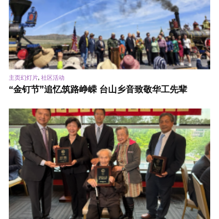
,
主页幻灯片
社区活动
“金钉节”追忆筑路峥嵘 台山乡音致敬华工先辈