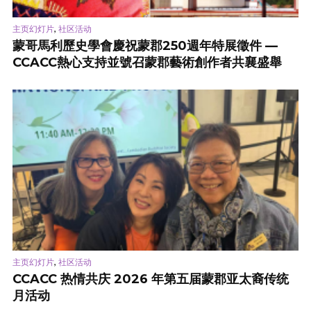
,
主页幻灯片
社区活动
蒙哥馬利歷史學會慶祝蒙郡250週年特展徵件 —
CCACC熱心支持並號召蒙郡藝術創作者共襄盛舉
,
主页幻灯片
社区活动
CCACC 热情共庆 2026 年第五届蒙郡亚太裔传统
月活动