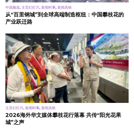
,
,
,
中国频道
主页幻灯片
新闻时事
新闻高铁
从“百里钢城”到全球高端制造枢纽：中国攀枝花的
产业跃迁路
,
,
主页幻灯片
新闻时事
新闻高铁
2026海外华文媒体攀枝花行落幕 共传“阳光花果
城”之声