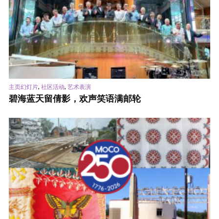
,
,
主页幻灯片
社区活动
艺术表演
碧海蓝天留倩影，欢声笑语满邮轮