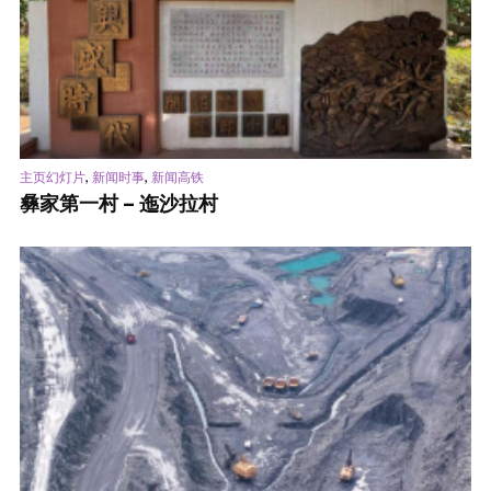
,
,
主页幻灯片
新闻时事
新闻高铁
彝家第一村 – 迤沙拉村