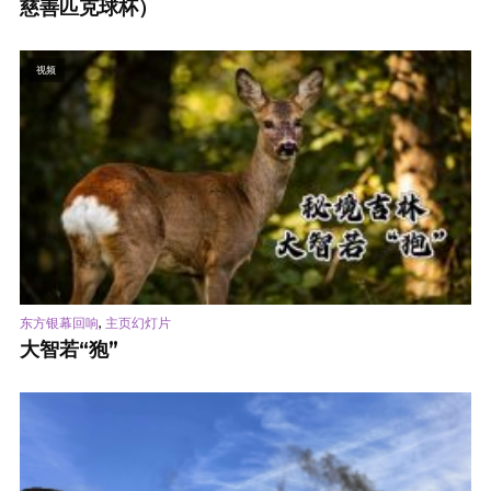
慈善匹克球杯）
视频
,
东方银幕回响
主页幻灯片
大智若“狍”