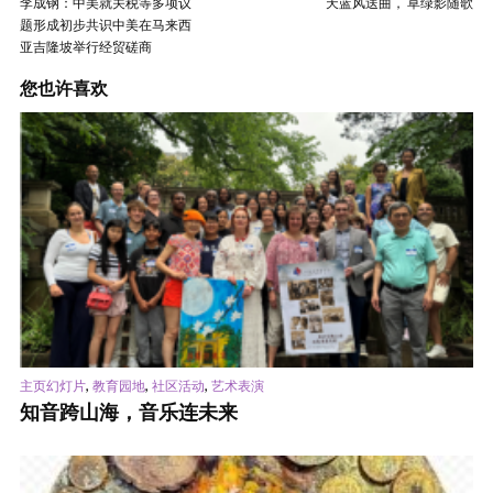
李成钢：中美就关税等多项议
天蓝风送曲， 草绿影随歌
题形成初步共识中美在马来西
亚吉隆坡举行经贸磋商
您也许喜欢
,
,
,
主页幻灯片
教育园地
社区活动
艺术表演
知音跨山海，音乐连未来