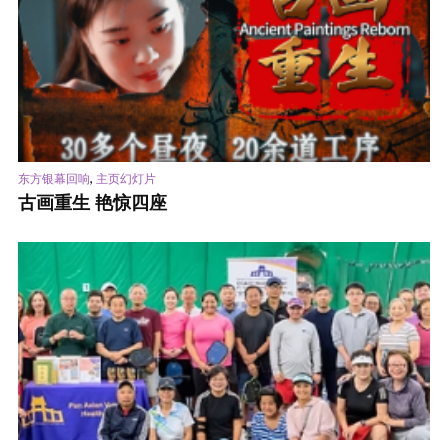
,
东方银幕回响
主页幻灯片
古画重生 艳惊四座