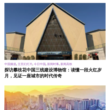
,
,
,
,
中国频道
主页幻灯片
今日中国
新闻时事
新闻高铁
探访攀枝花中国三线建设博物馆：读懂一段火红岁
月，见证一座城市的时代传奇