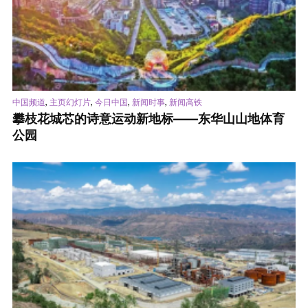
,
,
,
,
中国频道
主页幻灯片
今日中国
新闻时事
新闻高铁
攀枝花城芯的诗意运动新地标——东华山山地体育
公园