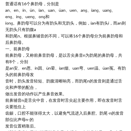
普通话有16个鼻韵母，分别是
an、en、in、ün、ian、uan、üan、uen、anɡ、ianɡ、uanɡ、
enɡ、inɡ、uenɡ、onɡ和
ionɡ。鼻韵母可以分为有韵头和无韵头，例如，ian有韵头i，而an则
无韵头只有韵腹a
和韵尾n。根据鼻辅音的不同，可以将16个鼻韵母分为前鼻韵母和
后鼻韵母。
一、前鼻韵母
前鼻韵母，又称前鼻音韵母，是以舌尖鼻音n为韵尾的鼻韵母，共
有8个，分别
是an安、en恩、in因、ün晕、ian烟、uan弯、uen温、üan冤。有韵
头的前鼻韵母发
音时，韵头发音轻短、韵腹清晰响亮，而韵尾n的发音则是通过舌
尖和声带的配合，
做出发音的动作以产生鼻音效果。
前鼻辅音n是舌尖中音，在发音时舌尖起主要作用，即在发音时舌
尖要抵住上
齿龈，口腔不能张得太大，以避免气流进入后鼻腔。韵尾-n的发音
部位比声母n-的
发音位置稍靠后。