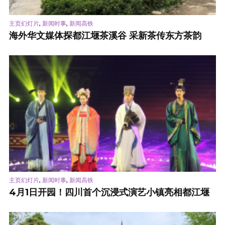
,
,
主页幻灯片
新闻时事
新闻高铁
海外华文媒体探都江堰茶溪谷 采新茶传东方茶韵
,
,
主页幻灯片
新闻时事
新闻高铁
4月1日开园！四川首个沉浸式演艺小镇亮相都江堰