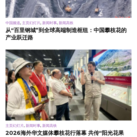
,
,
,
中国频道
主页幻灯片
新闻时事
新闻高铁
从“百里钢城”到全球高端制造枢纽：中国攀枝花的
产业跃迁路
,
,
主页幻灯片
新闻时事
新闻高铁
2026海外华文媒体攀枝花行落幕 共传“阳光花果