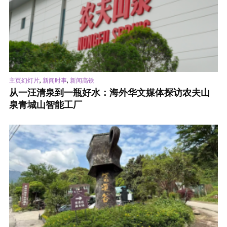
,
,
主页幻灯片
新闻时事
新闻高铁
从一汪清泉到一瓶好水：海外华文媒体探访农夫山
泉青城山智能工厂