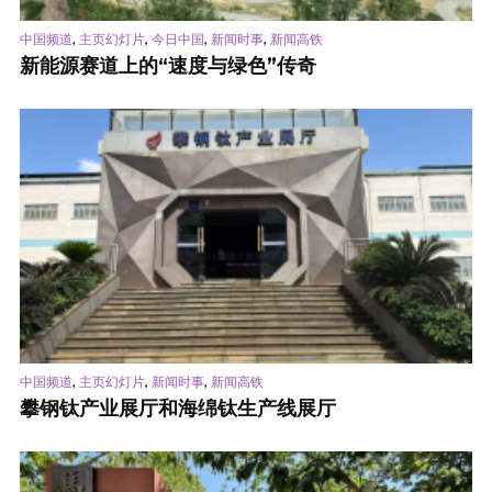
,
,
,
,
中国频道
主页幻灯片
今日中国
新闻时事
新闻高铁
新能源赛道上的“速度与绿色”传奇
,
,
,
中国频道
主页幻灯片
新闻时事
新闻高铁
攀钢钛产业展厅和海绵钛生产线展厅