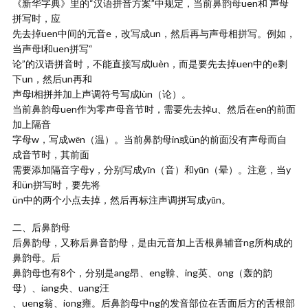
《新华字典》里的“汉语拼音方案”中规定，当前鼻韵母uen和 声母
拼写时，应
先去掉uen中间的元音e，改写成un，然后再与声母相拼写。例如，
当声母l和uen拼写“
论”的汉语拼音时，不能直接写成luèn，而是要先去掉uen中的e剩
下un，然后un再和
声母l相拼并加上声调符号写成lùn（论）。
当前鼻韵母uen作为零声母音节时，需要先去掉u、然后在en的前面
加上隔音
字母w，写成wēn（温）。当前鼻韵母in或ün的前面没有声母而自
成音节时，其前面
需要添加隔音字母y，分别写成yīn（音）和yūn（晕）。注意，当y
和ün拼写时，要先将
ün中的两个小点去掉，然后再标注声调拼写成yūn。
二、后鼻韵母
后鼻韵母，又称后鼻音韵母，是由元音加上舌根鼻辅音ng所构成的
鼻韵母。后
鼻韵母也有8个，分别是ang昂、eng鞥、ing英、ong（轰的韵
母）、iang央、uang汪
、ueng翁、iong雍。后鼻韵母中ng的发音部位在舌面后方的舌根部