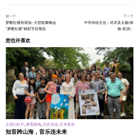
前一个
下一个
梦断红楼有谁知–大型歌舞晚会
中华传统文化 – 武术及太极(体
“梦断红楼”精彩节目预告
验·表演）
您也许喜欢
,
,
,
主页幻灯片
教育园地
社区活动
艺术表演
知音跨山海，音乐连未来