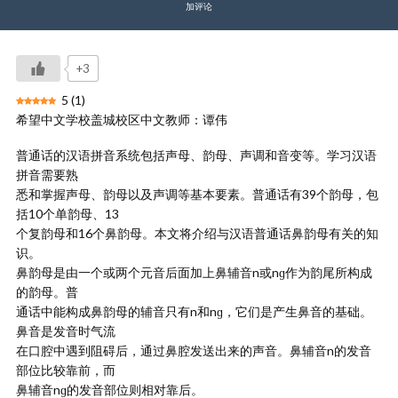
加评论
+3
5
(
1
)
希望中文学校盖城校区中文教师：谭伟
普通话的汉语拼音系统包括声母、韵母、声调和音变等。学习汉语
拼音需要熟
悉和掌握声母、韵母以及声调等基本要素。普通话有39个韵母，包
括10个单韵母、13
个复韵母和16个鼻韵母。本文将介绍与汉语普通话鼻韵母有关的知
识。
鼻韵母是由一个或两个元音后面加上鼻辅音n或nɡ作为韵尾所构成
的韵母。普
通话中能构成鼻韵母的辅音只有n和nɡ，它们是产生鼻音的基础。
鼻音是发音时气流
在口腔中遇到阻碍后，通过鼻腔发送出来的声音。鼻辅音n的发音
部位比较靠前，而
鼻辅音nɡ的发音部位则相对靠后。