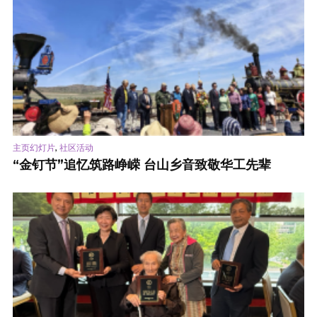
,
主页幻灯片
社区活动
“金钉节”追忆筑路峥嵘 台山乡音致敬华工先辈