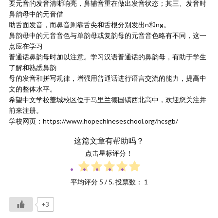
要元音的发音清晰响亮，鼻辅音重在做出发音状态；其三、发音时
鼻韵母中的元音借
助舌面发音，而鼻音则靠舌尖和舌根分别发出n和ng。
鼻韵母中的元音音色与单韵母或复韵母的元音音色略有不同，这一
点应在学习
普通话鼻韵母时加以注意。学习汉语普通话的鼻韵母，有助于学生
了解和熟悉鼻韵
母的发音和拼写规律，增强用普通话进行语言交流的能力，提高中
文的整体水平。
希望中文学校盖城校区位于马里兰德国镇西北高中，欢迎您关注并
前来注册。
学校网页：https://www.hopechineseschool.org/hcsgb/
这篇文章有帮助吗？
点击星标评分！
平均评分
5
/ 5. 投票数：
1
+3