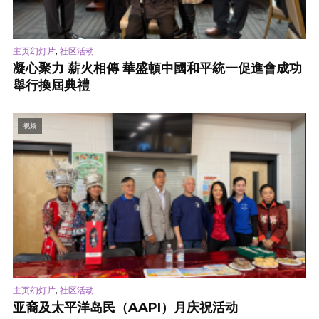
,
主页幻灯片
社区活动
凝心聚力 薪火相傳 華盛頓中國和平統一促進會成功
舉行換屆典禮
视频
,
主页幻灯片
社区活动
亚裔及太平洋岛民（AAPI）月庆祝活动