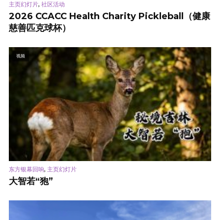
,
主页幻灯片
社区活动
2026 CCACC Health Charity Pickleball（健康
慈善匹克球杯）
视频
,
东方银幕回响
主页幻灯片
大智若“狍”