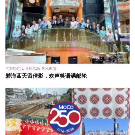
,
,
主页幻灯片
社区活动
艺术表演
碧海蓝天留倩影，欢声笑语满邮轮