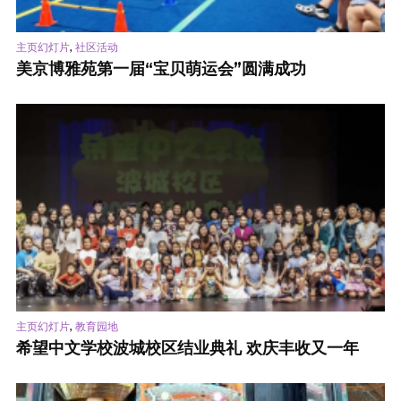
,
主页幻灯片
社区活动
美京博雅苑第一届“宝贝萌运会”圆满成功
,
主页幻灯片
教育园地
希望中文学校波城校区结业典礼 欢庆丰收又一年