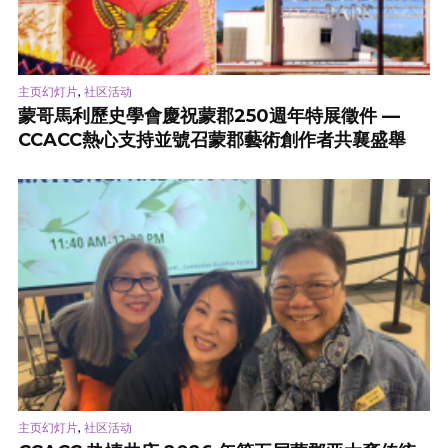
,
主页幻灯片
社区活动
蒙哥馬利歷史學會慶祝蒙郡250週年特展徵件 —
CCACC熱心支持並號召蒙郡藝術創作者共襄盛舉
,
主页幻灯片
社区活动