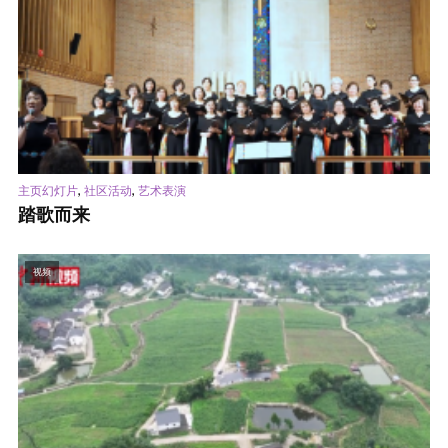
,
,
主页幻灯片
社区活动
艺术表演
踏歌而来
视频