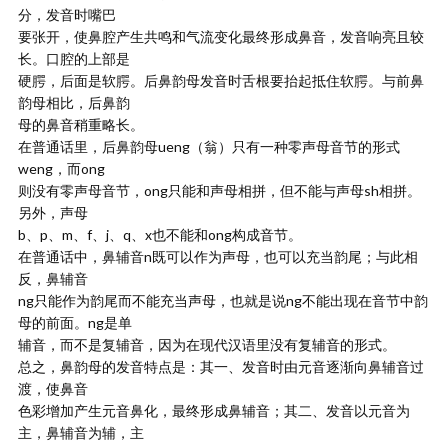
分，发音时嘴巴
要张开，使鼻腔产生共鸣和气流变化最终形成鼻音，发音响亮且较
长。口腔的上部是
硬腭，后面是软腭。后鼻韵母发音时舌根要抬起抵住软腭。与前鼻
韵母相比，后鼻韵
母的鼻音稍重略长。
在普通话里，后鼻韵母ueng（翁）只有一种零声母音节的形式
weng，而ong
则没有零声母音节，ong只能和声母相拼，但不能与声母sh相拼。
另外，声母
b、p、m、f、j、q、x也不能和ong构成音节。
在普通话中，鼻辅音n既可以作为声母，也可以充当韵尾；与此相
反，鼻辅音
ng只能作为韵尾而不能充当声母，也就是说ng不能出现在音节中韵
母的前面。ng是单
辅音，而不是复辅音，因为在现代汉语里没有复辅音的形式。
总之，鼻韵母的发音特点是：其一、发音时由元音逐渐向鼻辅音过
渡，使鼻音
色彩增加产生元音鼻化，最终形成鼻辅音；其二、发音以元音为
主，鼻辅音为辅，主