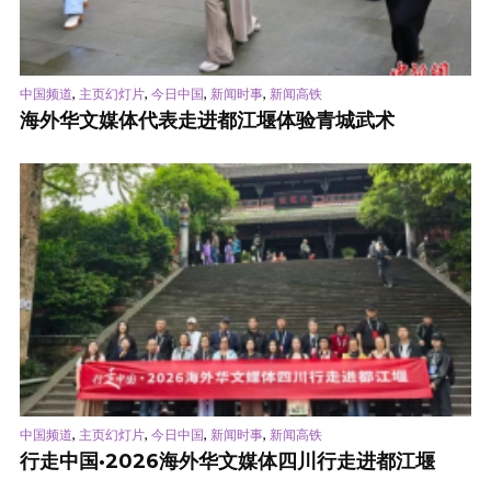
,
,
,
,
中国频道
主页幻灯片
今日中国
新闻时事
新闻高铁
海外华文媒体代表走进都江堰体验青城武术
,
,
,
,
中国频道
主页幻灯片
今日中国
新闻时事
新闻高铁
行走中国·2026海外华文媒体四川行走进都江堰