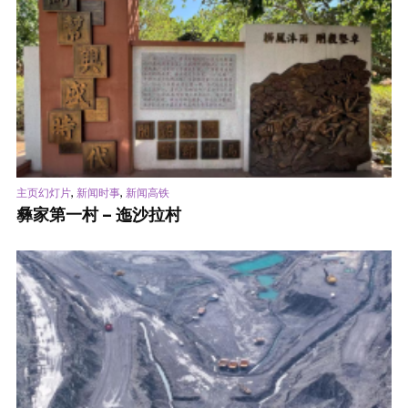
,
,
主页幻灯片
新闻时事
新闻高铁
彝家第一村 – 迤沙拉村