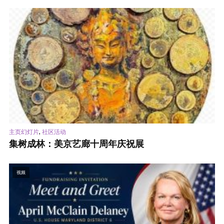
,
主页幻灯片
社区活动
集树成林：美京艺廊十周年庆祝展
视频