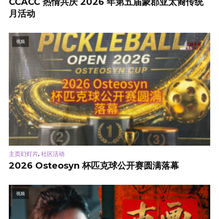
CCACC 热情共庆 2026 年第五届蒙郡亚太裔传统
月活动
视频
,
主页幻灯片
社区活动
2026 Osteosyn 杯匹克球公开赛圆满落幕
视频