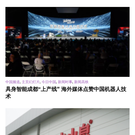
,
,
,
,
中国频道
主页幻灯片
今日中国
新闻时事
新闻高铁
具身智能成都“上产线” 海外媒体点赞中国机器人技
术