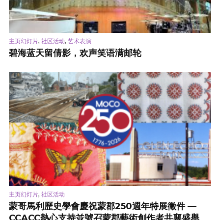
,
,
主页幻灯片
社区活动
艺术表演
碧海蓝天留倩影，欢声笑语满邮轮
,
主页幻灯片
社区活动
蒙哥馬利歷史學會慶祝蒙郡250週年特展徵件 —
CCACC熱心支持並號召蒙郡藝術創作者共襄盛舉