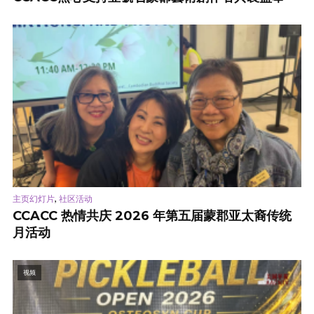
,
主页幻灯片
社区活动
CCACC 热情共庆 2026 年第五届蒙郡亚太裔传统
月活动
视频