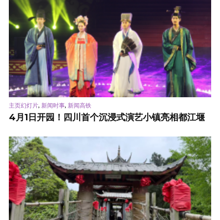
,
,
主页幻灯片
新闻时事
新闻高铁
4月1日开园！四川首个沉浸式演艺小镇亮相都江堰