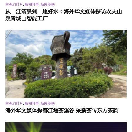
,
,
主页幻灯片
新闻时事
新闻高铁
从一汪清泉到一瓶好水：海外华文媒体探访农夫山
泉青城山智能工厂
,
,
主页幻灯片
新闻时事
新闻高铁
海外华文媒体探都江堰茶溪谷 采新茶传东方茶韵