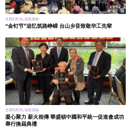
,
主页幻灯片
社区活动
“金钉节”追忆筑路峥嵘 台山乡音致敬华工先辈
,
主页幻灯片
社区活动
凝心聚力 薪火相傳 華盛頓中國和平統一促進會成功
舉行換屆典禮