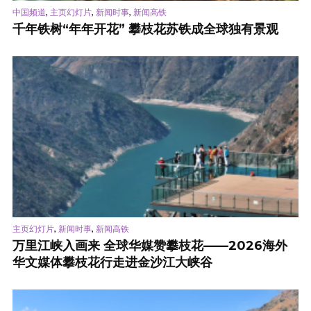
,
,
,
中国频道
主页幻灯片
新闻时事
新闻高铁
千年铁树“年年开花” 攀枝花苏铁成全球独有景观
,
,
主页幻灯片
新闻时事
新闻高铁
万里江峡入画来 全球华媒赞攀枝花——2026海外
华文媒体攀枝花行走进金沙江大峡谷