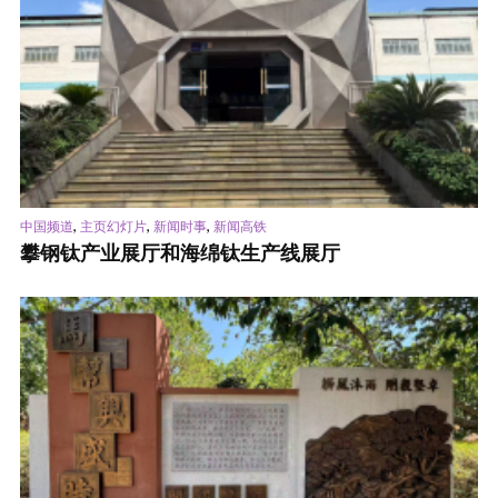
,
,
,
中国频道
主页幻灯片
新闻时事
新闻高铁
攀钢钛产业展厅和海绵钛生产线展厅