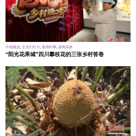
,
,
,
中国频道
主页幻灯片
新闻时事
新闻高铁
“阳光花果城”四川攀枝花的三张乡村答卷