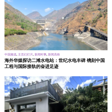
,
,
,
中国频道
主页幻灯片
新闻时事
新闻高铁
海外华媒探访二滩水电站：世纪水电丰碑 镌刻中国
工程与国际接轨的奋进足迹