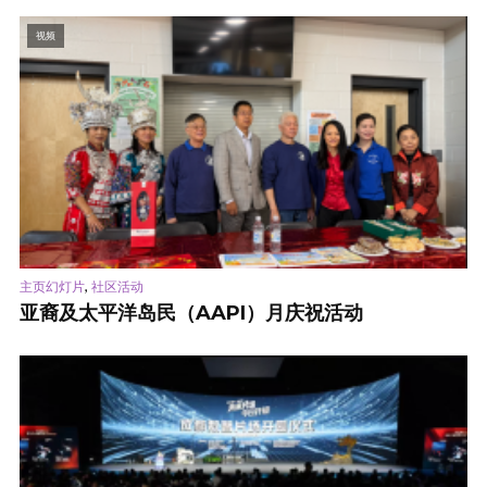
视频
,
主页幻灯片
社区活动
亚裔及太平洋岛民（AAPI）月庆祝活动