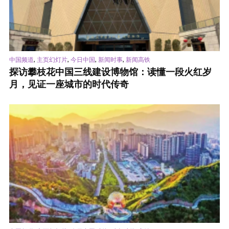
,
,
,
,
中国频道
主页幻灯片
今日中国
新闻时事
新闻高铁
探访攀枝花中国三线建设博物馆：读懂一段火红岁
月，见证一座城市的时代传奇