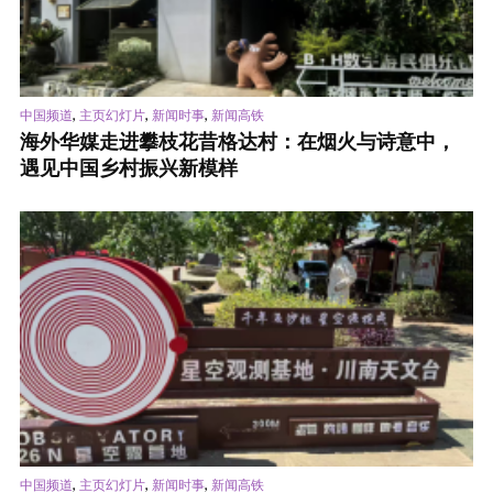
,
,
,
中国频道
主页幻灯片
新闻时事
新闻高铁
海外华媒走进攀枝花昔格达村：在烟火与诗意中，
遇见中国乡村振兴新模样
,
,
,
中国频道
主页幻灯片
新闻时事
新闻高铁