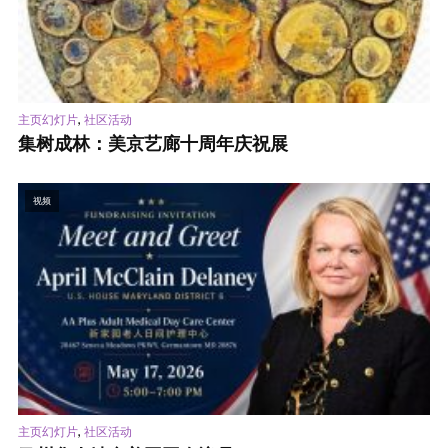
,
主页幻灯片
社区活动
集树成林：美京艺廊十周年庆祝展
视频
,
主页幻灯片
社区活动