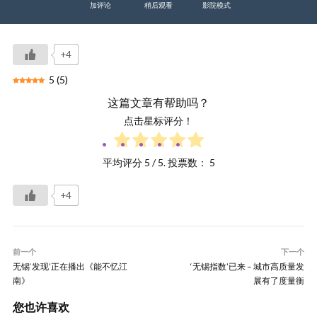
加评论
稍后观看
影院模式
+4
5
(
5
)
这篇文章有帮助吗？
点击星标评分！
平均评分
5
/ 5. 投票数：
5
+4
前一个
下一个
无锡‘发现’正在播出《能不忆江
‘无锡指数’已来 – 城市高质量发
南》
展有了度量衡
您也许喜欢