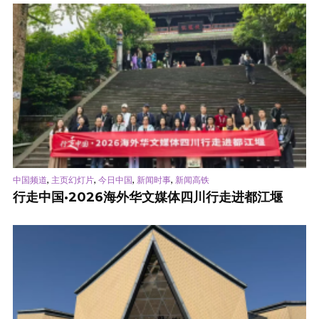
,
,
,
,
中国频道
主页幻灯片
今日中国
新闻时事
新闻高铁
行走中国·2026海外华文媒体四川行走进都江堰