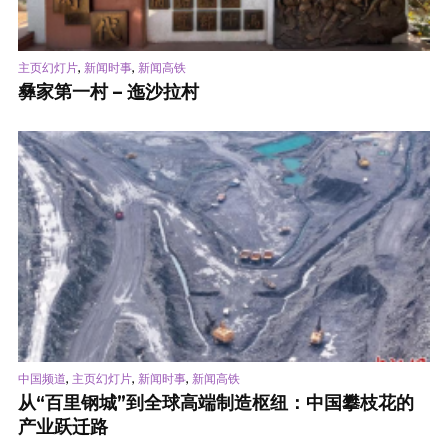
,
,
主页幻灯片
新闻时事
新闻高铁
彝家第一村 – 迤沙拉村
,
,
,
中国频道
主页幻灯片
新闻时事
新闻高铁
从“百里钢城”到全球高端制造枢纽：中国攀枝花的
产业跃迁路