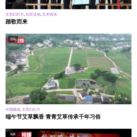
,
,
主页幻灯片
社区活动
艺术表演
踏歌而来
视频
,
中国频道
主页幻灯片
端午节艾草飘香 青青艾草传承千年习俗
视频