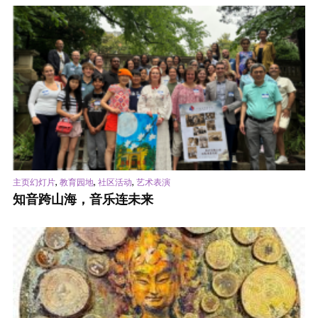
,
,
,
主页幻灯片
教育园地
社区活动
艺术表演
知音跨山海，音乐连未来