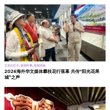
,
,
主页幻灯片
新闻时事
新闻高铁
2026海外华文媒体攀枝花行落幕 共传“阳光花果
城”之声