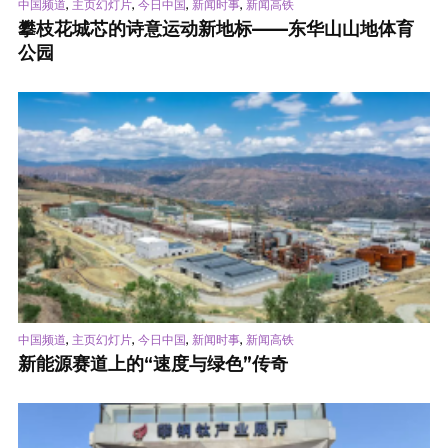
,
,
,
,
中国频道
主页幻灯片
今日中国
新闻时事
新闻高铁
攀枝花城芯的诗意运动新地标——东华山山地体育
公园
,
,
,
,
中国频道
主页幻灯片
今日中国
新闻时事
新闻高铁
新能源赛道上的“速度与绿色”传奇