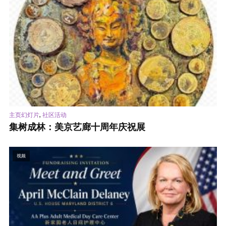
,
主页幻灯片
社区活动
集树成林：美京艺廊十周年庆祝展
视频