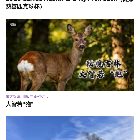
慈善匹克球杯）
视频
,
东方银幕回响
主页幻灯片
大智若“狍”