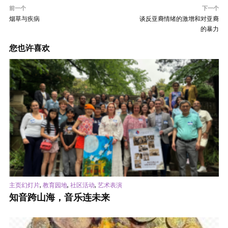
前一个
下一个
烟草与疾病
谈反亚裔情绪的激增和对亚裔
的暴力
您也许喜欢
,
,
,
主页幻灯片
教育园地
社区活动
艺术表演
知音跨山海，音乐连未来