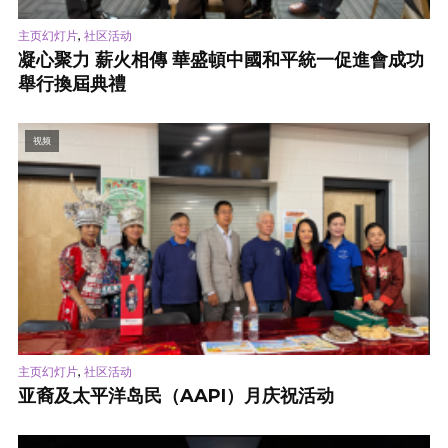
,
主页幻灯片
社区活动
凝心聚力 薪火相傳 華盛頓中國和平統一促進會成功
舉行換屆典禮
视频
,
主页幻灯片
社区活动
亚裔及太平洋岛民（AAPI）月庆祝活动