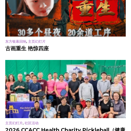
,
东方银幕回响
主页幻灯片
古画重生 艳惊四座
,
主页幻灯片
社区活动
2026 CCACC Health Charity Pickleball（健康