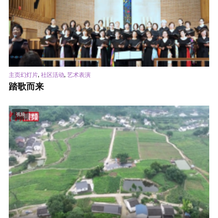
,
,
主页幻灯片
社区活动
艺术表演
踏歌而来
视频