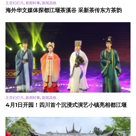
,
,
主页幻灯片
新闻时事
新闻高铁
海外华文媒体探都江堰茶溪谷 采新茶传东方茶韵
,
,
主页幻灯片
新闻时事
新闻高铁
4月1日开园！四川首个沉浸式演艺小镇亮相都江堰