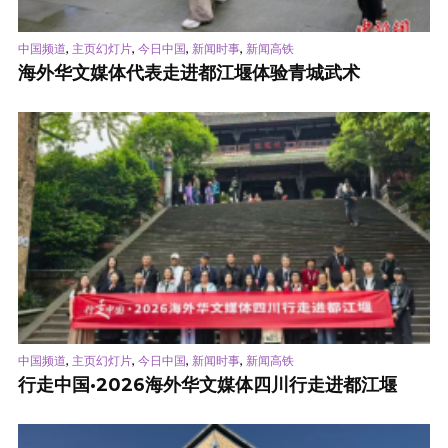
,
,
,
,
中国频道
主页幻灯片
今日中国
新闻时事
新闻高铁
海外华文媒体代表走进都江堰体验青城武术
,
,
,
,
中国频道
主页幻灯片
今日中国
新闻时事
新闻高铁
行走中国·2026海外华文媒体四川行走进都江堰