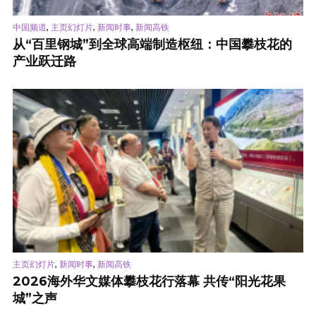
,
,
,
中国频道
主页幻灯片
新闻时事
新闻高铁
从“百里钢城”到全球高端制造枢纽：中国攀枝花的
产业跃迁路
,
,
主页幻灯片
新闻时事
新闻高铁
2026海外华文媒体攀枝花行落幕 共传“阳光花果
城”之声