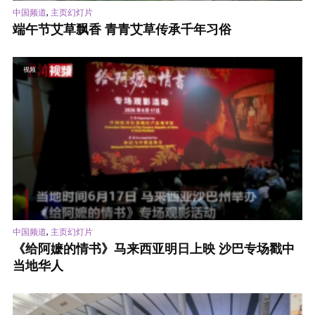
,
中国频道
主页幻灯片
端午节艾草飘香 青青艾草传承千年习俗
视频
,
中国频道
主页幻灯片
《给阿嬷的情书》马来西亚明日上映 沙巴专场戳中
当地华人