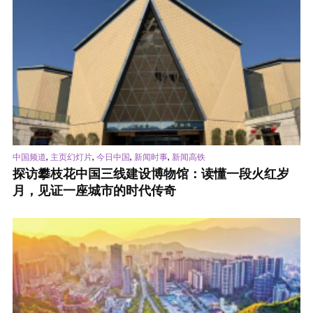
,
,
,
,
中国频道
主页幻灯片
今日中国
新闻时事
新闻高铁
探访攀枝花中国三线建设博物馆：读懂一段火红岁
月，见证一座城市的时代传奇