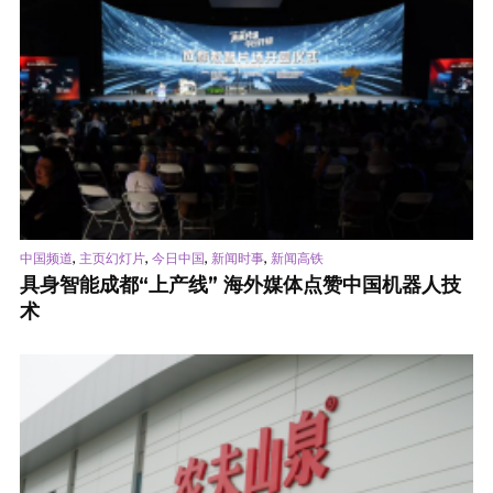
,
,
,
,
中国频道
主页幻灯片
今日中国
新闻时事
新闻高铁
具身智能成都“上产线” 海外媒体点赞中国机器人技
术