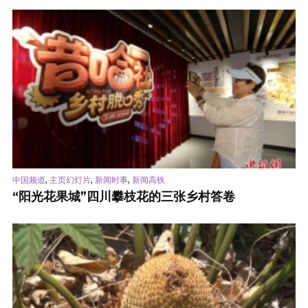
,
,
,
中国频道
主页幻灯片
新闻时事
新闻高铁
“阳光花果城”四川攀枝花的三张乡村答卷