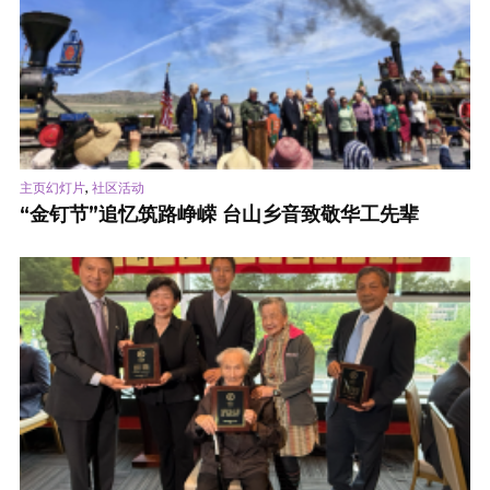
,
主页幻灯片
社区活动
“金钉节”追忆筑路峥嵘 台山乡音致敬华工先辈