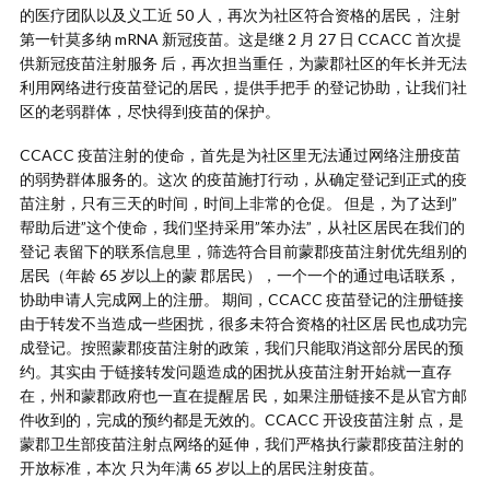
的医疗团队以及义工近 50 人，再次为社区符合资格的居民， 注射
第一针莫多纳 mRNA 新冠疫苗。这是继 2 月 27 日 CCACC 首次提
供新冠疫苗注射服务 后，再次担当重任，为蒙郡社区的年长并无法
利用网络进行疫苗登记的居民，提供手把手 的登记协助，让我们社
区的老弱群体，尽快得到疫苗的保护。
CCACC 疫苗注射的使命，首先是为社区里无法通过网络注册疫苗
的弱势群体服务的。这次 的疫苗施打行动，从确定登记到正式的疫
苗注射，只有三天的时间，时间上非常的仓促。 但是，为了达到”
帮助后进”这个使命，我们坚持采用”笨办法”，从社区居民在我们的
登记 表留下的联系信息里，筛选符合目前蒙郡疫苗注射优先组别的
居民（年龄 65 岁以上的蒙 郡居民），一个一个的通过电话联系，
协助申请人完成网上的注册。 期间，CCACC 疫苗登记的注册链接
由于转发不当造成一些困扰，很多未符合资格的社区居 民也成功完
成登记。按照蒙郡疫苗注射的政策，我们只能取消这部分居民的预
约。其实由 于链接转发问题造成的困扰从疫苗注射开始就一直存
在，州和蒙郡政府也一直在提醒居 民，如果注册链接不是从官方邮
件收到的，完成的预约都是无效的。CCACC 开设疫苗注射 点，是
蒙郡卫生部疫苗注射点网络的延伸，我们严格执行蒙郡疫苗注射的
开放标准，本次 只为年满 65 岁以上的居民注射疫苗。