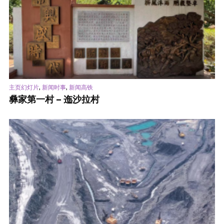
,
,
主页幻灯片
新闻时事
新闻高铁
彝家第一村 – 迤沙拉村