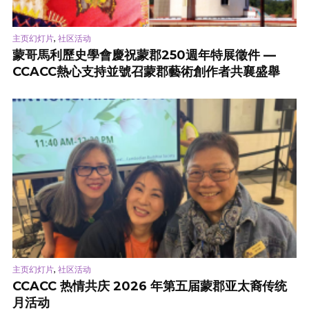
,
主页幻灯片
社区活动
蒙哥馬利歷史學會慶祝蒙郡250週年特展徵件 —
CCACC熱心支持並號召蒙郡藝術創作者共襄盛舉
,
主页幻灯片
社区活动
CCACC 热情共庆 2026 年第五届蒙郡亚太裔传统
月活动