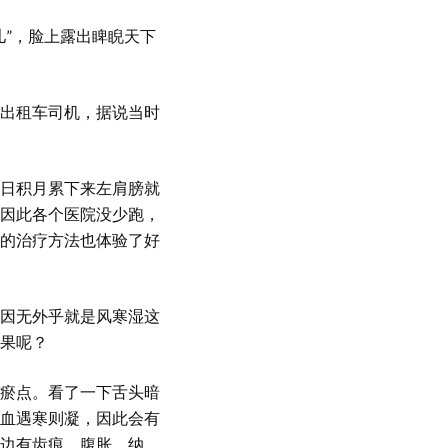
儿”，脸上露出睥睨天下
出租车司机，据说当时
日积月累下来左肩膀就
因此各个医院没少跑，
的治疗方法也体验了好
因无外乎就是风寒湿这
果呢？
瘀点。看了一下舌头暗
血遇寒则凝，因此会有
边有齿痕，腹胀，纳