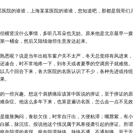
某医院的谁谁，上海某某医院的谁谁，您知道吧，那都是我哥们
但横竖没什么事情，多听几耳朵也无妨。原来他是北京最早一拨
第一桶金，然后又陆续做些生意发达起来。
熟悉呢？说是当年出租车窗户关不太严，冬天总觉得有风进来，
还凑合，时不常地疼一下，到冬天或者夏季的空调房子就难熬。
以几个回合下来，各大医院的名医认识了不少，各种先进或传统
果。
的一些兴趣。想这个肩膀痛应该算中医说的痹证，至于痹证的原
难杂症。他这么多年下来，也算是遍访名医，怎么会一点不见效
是腹胀胸闷，食欲欠佳，时常自汗出，大便粘滞；嘴唇紫，有小
白腻，脉沉弦。按说他这个情况属于风寒侵袭引起的痹证。所谓
瘀血阻滞的表现。瘀血阻滞脉络，脉络不通，不通则痛。至于舌