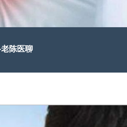
-老陈医聊