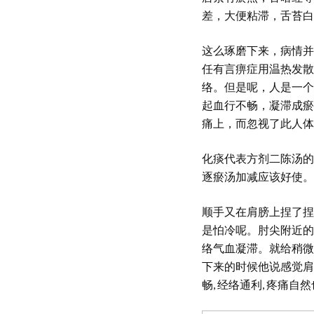
差，大便粘滞，舌苔白
这么琢磨下来，病情并
任有言痹症用温热发散
络。但是呢，人是一个
起血行不畅，凝滞成瘀
痛上，而忽视了此人体
化痰代表方剂二陈汤的
逐瘀汤加减应该好使。
顺手又在肩膀上捏了捏
是怕冷呢。肘尖附近的
络气血凝滞。就给稍微
下来的时候他说感觉肩
畅, 经络通利, 疼