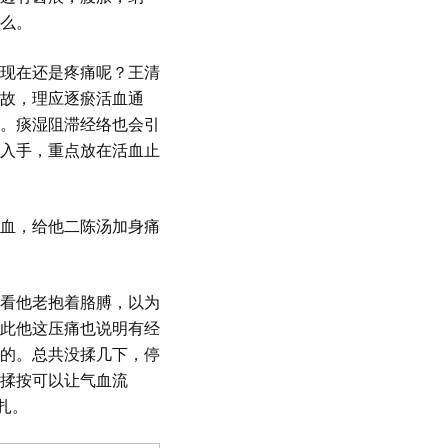
么。
现在还是疼痛呢？王清
故，理应逐瘀活血通
。痰湿阻滞经络也会引
入手，重点放在活血止
血，给他二陈汤加身痛
看他老抱着胳膊，以为
此他这压痛也说明有经
的。总共没揉几下，停
揉按可以让气血流
扎。