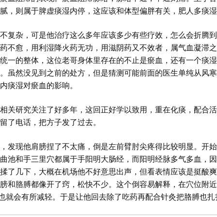
腻，则属于脾虚痰湿内停，这应该和体型偏胖有关，肥人多痰湿
不复杂，可是他治疗这么多年应该多少有些疗效，怎么会折腾到
药不愈，用利湿降火药无功，用滋阴药又不效者，属气血凝滞之
统一的整体，这位老哥身体里存在的不止是瘀血，还有一个痰湿
。虽然没见到之前的处方，但是猜测可能前面的医生单纯从风寒
内痰湿对瘀血的影响。
相关研究关注了好多年，这回正好学以致用，重在化痰，配合活
留了电话，把方子发了过去。
，发现他肩膀捏了不太痛，倒是左前臂肘尖疼得比较明显。开始
曲池和手三里穴都属于手阳明大肠经，而阳明经脉多气多血，因
揉了几下，大概在机场他不好意思出声，但看表情应该是挺酸爽
膀和胳膊都像开了窍，松快不少。这个倒容易解释，在穴位附近
痛自然也就会有所减轻。于是让他回去除了吃药再配合针灸把胳膊也扎