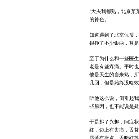
“大夫我都熟，北京某
的神色。
知道遇到了北京侃爷，
很挣了不少银两，算是
至于为什么和一些医生
老是有些疼痛。平时也
他是天生的自来熟，所
几回，但是始终没啥效
听他这么说，倒引起我
些原因，也不能说是疑
于是起了兴趣，问症状
红，边上有齿痕，舌苔
唇紫有瘀点，舌暗红等