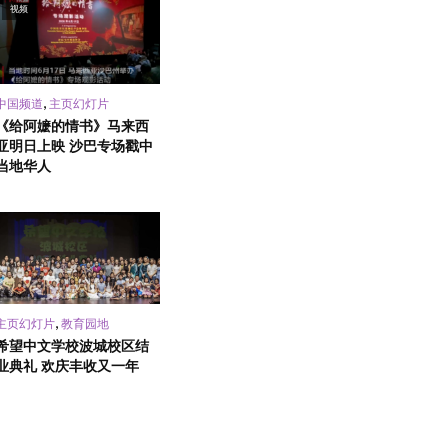
视频
,
中国频道
主页幻灯片
《给阿嬷的情书》马来西
亚明日上映 沙巴专场戳中
当地华人
,
主页幻灯片
教育园地
希望中文学校波城校区结
业典礼 欢庆丰收又一年