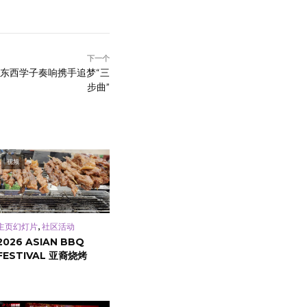
下一个
：东西学子奏响携手追梦“三
步曲”
视频
,
主页幻灯片
社区活动
2026 ASIAN BBQ
FESTIVAL 亚裔烧烤