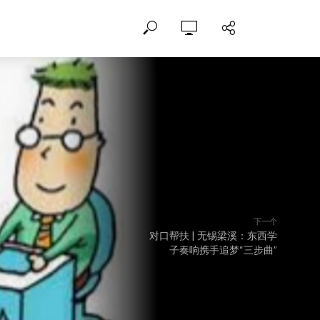
下一个
对口帮扶 | 无锡梁溪：东西学
子奏响携手追梦“三步曲”