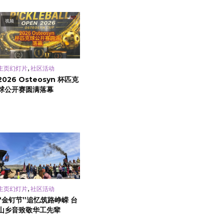
视频
,
主页幻灯片
社区活动
2026 Osteosyn 杯匹克
球公开赛圆满落幕
,
主页幻灯片
社区活动
“金钉节”追忆筑路峥嵘 台
山乡音致敬华工先辈