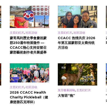
,
,
主页幻灯片
社区活动
主页幻灯片
社区活动
蒙哥馬利歷史學會慶祝蒙
CCACC 热情共庆 2026
郡250週年特展徵件 —
年第五届蒙郡亚太裔传统
CCACC熱心支持並號召
月活动
蒙郡藝術創作者共襄盛舉
视频
,
主页幻灯片
社区活动
,
东方银幕回响
主页幻灯片
2026 CCACC Health
大智若“狍”
Charity Pickleball（健
康慈善匹克球杯）