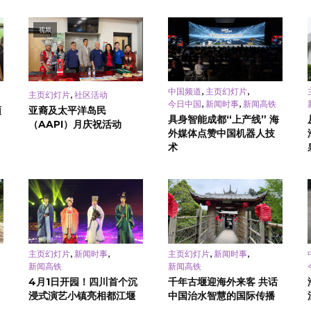
视频
,
,
中国频道
主页幻灯片
,
主页幻灯片
社区活动
,
,
今日中国
新闻时事
新闻高铁
頓
亚裔及太平洋岛民
具身智能成都“上产线” 海
（AAPI）月庆祝活动
外媒体点赞中国机器人技
术
,
,
,
,
主页幻灯片
新闻时事
主页幻灯片
新闻时事
新闻高铁
新闻高铁
4月1日开园！四川首个沉
千年古堰迎海外来客 共话
浸式演艺小镇亮相都江堰
中国治水智慧的国际传播