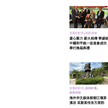
,
主页幻灯片
社区活动
凝心聚力 薪火相傳 華盛
中國和平統一促進會成功
舉行換屆典禮
,
,
主页幻灯片
新闻时事
新闻高铁
海外华文媒体探都江堰茶
溪谷 采新茶传东方茶韵