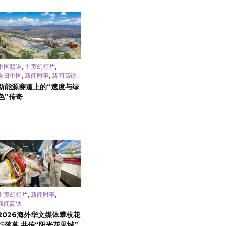
,
,
中国频道
主页幻灯片
,
,
今日中国
新闻时事
新闻高铁
新能源赛道上的“速度与绿
色”传奇
,
,
主页幻灯片
新闻时事
新闻高铁
2026海外华文媒体攀枝花
行落幕 共传“阳光花果城”