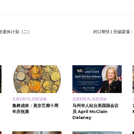
养老退休计划（二）
对口帮扶 | 无锡梁溪
视频
,
,
主页幻灯片
社区活动
主页幻灯片
社区活动
集树成林：美京艺廊十周
马州华人站台美国国会议
年庆祝展
员 April McClain
Delaney