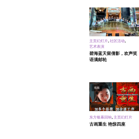
,
,
主页幻灯片
社区活动
艺术表演
碧海蓝天留倩影，欢声笑
语满邮轮
视频
,
东方银幕回响
主页幻灯片
古画重生 艳惊四座