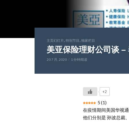
,
,
主页幻灯片
特别节目
独家栏目
美亚保险理财公司谈 –
20 7 月, 2020
1 分钟阅读
+2
5
(
1
)
在疫情期间美国华视通过视频采访
他们分别是 孙波总裁、