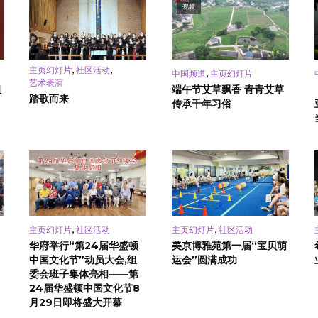
视频
,
,
主页幻灯片
社区活动
,
中国频道
主页幻灯片
艺术表演
祖
端午节艾草飘香 青青艾草
踏歌而来
传承千年习俗
,
,
主页幻灯片
社区活动
主页幻灯片
社区活动
华府举行“第24届华盛顿
美京博雅苑第一届“宝贝萌
中国文化节”动员大会,组
运会”圆满成功
委会班子集体亮相——第
24届华盛顿中国文化节8
月29日即将盛大开幕