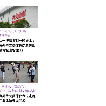
,
,
主页幻灯片
新闻时事
新闻高铁
从一汪清泉到一瓶好水：
海外华文媒体探访农夫山
泉青城山智能工厂
,
,
中国频道
主页幻灯片
,
,
今日中国
新闻时事
新闻高铁
海外华文媒体代表走进都
江堰体验青城武术