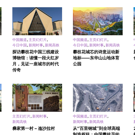
,
,
,
,
中国频道
主页幻灯片
中国频道
主页幻灯片
,
,
,
,
今日中国
新闻时事
新闻高铁
今日中国
新闻时事
新闻高铁
探访攀枝花中国三线建设
攀枝花城芯的诗意运动新
博物馆：读懂一段火红岁
地标——东华山山地体育
月，见证一座城市的时代
公园
传奇
,
,
,
,
主页幻灯片
新闻时事
中国频道
主页幻灯片
,
新闻高铁
新闻时事
新闻高铁
彝家第一村 – 迤沙拉村
从“百里钢城”到全球高端
制造枢纽：中国攀枝花的