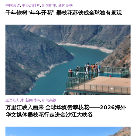
,
,
,
中国频道
主页幻灯片
新闻时事
新闻高铁
千年铁树“年年开花” 攀枝花苏铁成全球独有景观
,
,
主页幻灯片
新闻时事
新闻高铁
万里江峡入画来 全球华媒赞攀枝花——2026海外
华文媒体攀枝花行走进金沙江大峡谷