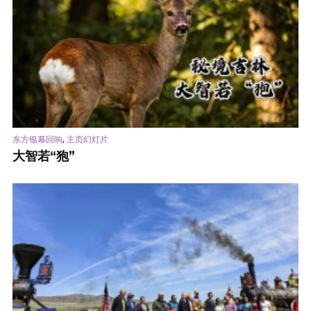
,
东方银幕回响
主页幻灯片
大智若“狍”