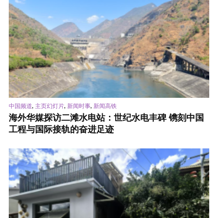
,
,
,
中国频道
主页幻灯片
新闻时事
新闻高铁
海外华媒探访二滩水电站：世纪水电丰碑 镌刻中国
工程与国际接轨的奋进足迹