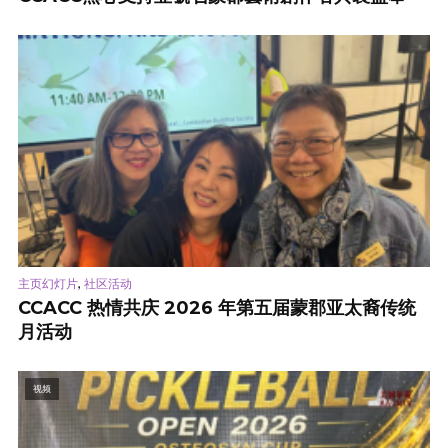
,
主页幻灯片
社区活动
CCACC 热情共庆 2026 年第五届蒙郡亚太裔传统
月活动
视频