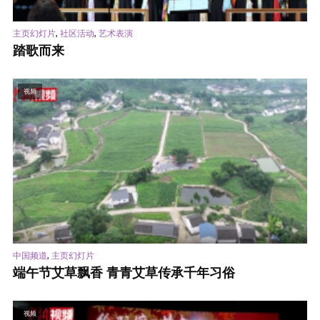
,
,
主页幻灯片
社区活动
艺术表演
踏歌而来
视频
,
中国频道
主页幻灯片
端午节艾草飘香 青青艾草传承千年习俗
视频