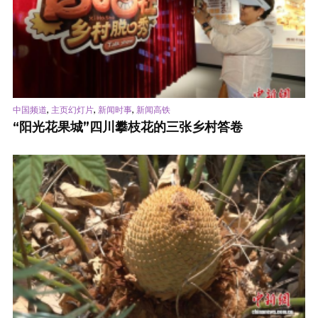
,
,
,
中国频道
主页幻灯片
新闻时事
新闻高铁
“阳光花果城”四川攀枝花的三张乡村答卷