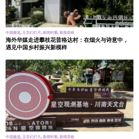
,
,
,
中国频道
主页幻灯片
新闻时事
新闻高铁
海外华媒走进攀枝花昔格达村：在烟火与诗意中，
遇见中国乡村振兴新模样
,
,
,
中国频道
主页幻灯片
新闻时事
新闻高铁