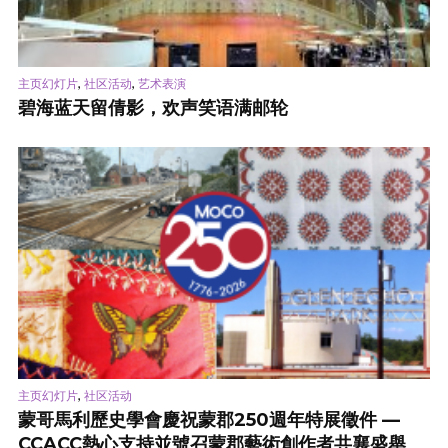
,
,
主页幻灯片
社区活动
艺术表演
碧海蓝天留倩影，欢声笑语满邮轮
,
主页幻灯片
社区活动
蒙哥馬利歷史學會慶祝蒙郡250週年特展徵件 —
CCACC熱心支持並號召蒙郡藝術創作者共襄盛舉