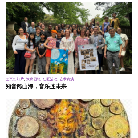
,
,
,
主页幻灯片
教育园地
社区活动
艺术表演
知音跨山海，音乐连未来