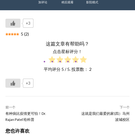
加评论
稍后观看
影院模式
+3
5
(
2
)
这篇文章有帮助吗？
点击星标评分！
平均评分
5
/ 5. 投票数：
2
+3
前一个
下一个
有种病比疫情更可怕！Dr.
这就是我们最爱的家(四）马州
Rajan Patel 给科普
波城校区
您也许喜欢