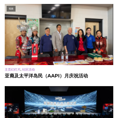
视频
,
主页幻灯片
社区活动
亚裔及太平洋岛民（AAPI）月庆祝活动