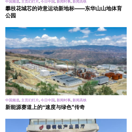
,
,
,
,
中国频道
主页幻灯片
今日中国
新闻时事
新闻高铁
攀枝花城芯的诗意运动新地标——东华山山地体育
公园
,
,
,
,
中国频道
主页幻灯片
今日中国
新闻时事
新闻高铁
新能源赛道上的“速度与绿色”传奇