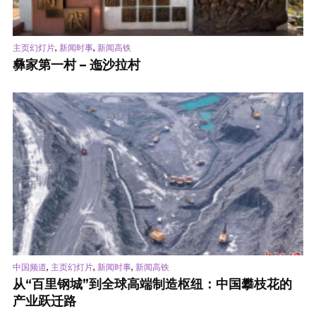
,
,
主页幻灯片
新闻时事
新闻高铁
彝家第一村 – 迤沙拉村
,
,
,
中国频道
主页幻灯片
新闻时事
新闻高铁
从“百里钢城”到全球高端制造枢纽：中国攀枝花的
产业跃迁路