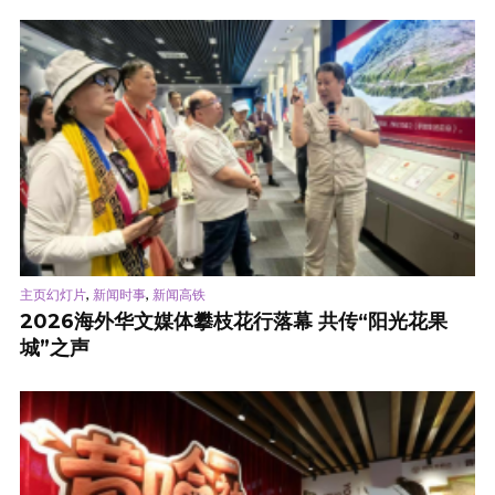
,
,
主页幻灯片
新闻时事
新闻高铁
2026海外华文媒体攀枝花行落幕 共传“阳光花果
城”之声