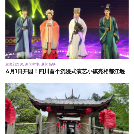
,
,
主页幻灯片
新闻时事
新闻高铁
4月1日开园！四川首个沉浸式演艺小镇亮相都江堰