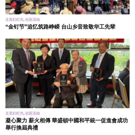
,
主页幻灯片
社区活动
“金钉节”追忆筑路峥嵘 台山乡音致敬华工先辈
,
主页幻灯片
社区活动
凝心聚力 薪火相傳 華盛頓中國和平統一促進會成功
舉行換屆典禮