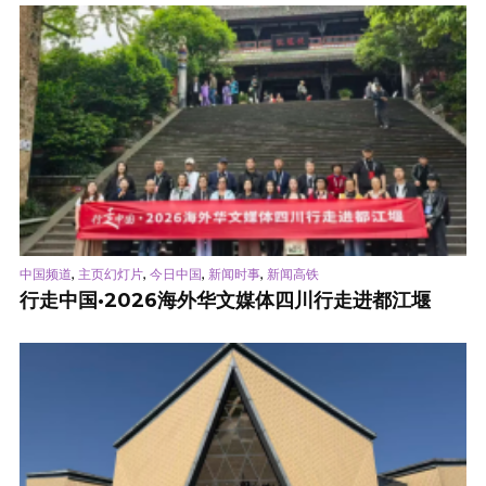
,
,
,
,
中国频道
主页幻灯片
今日中国
新闻时事
新闻高铁
行走中国·2026海外华文媒体四川行走进都江堰