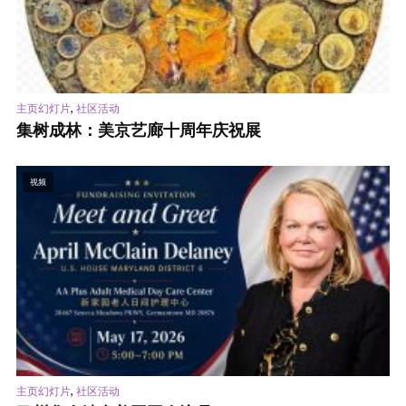
,
主页幻灯片
社区活动
集树成林：美京艺廊十周年庆祝展
视频
,
主页幻灯片
社区活动