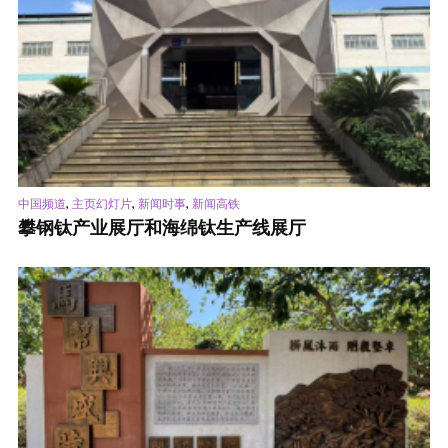
,
,
,
中国频道
主页幻灯片
新闻时事
新闻高铁
攀钢钛产业展厅和海绵钛生产线展厅