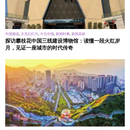
,
,
,
,
中国频道
主页幻灯片
今日中国
新闻时事
新闻高铁
探访攀枝花中国三线建设博物馆：读懂一段火红岁
月，见证一座城市的时代传奇