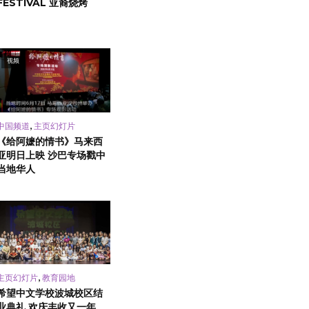
FESTIVAL 亚裔烧烤
视频
,
中国频道
主页幻灯片
《给阿嬷的情书》马来西
亚明日上映 沙巴专场戳中
当地华人
,
主页幻灯片
教育园地
希望中文学校波城校区结
业典礼 欢庆丰收又一年