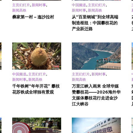
,
,
,
,
主页幻灯片
新闻时事
中国频道
主页幻灯片
,
新闻高铁
新闻时事
新闻高铁
彝家第一村 – 迤沙拉村
从“百里钢城”到全球高端
制造枢纽：中国攀枝花的
产业跃迁路
,
,
,
,
中国频道
主页幻灯片
主页幻灯片
新闻时事
,
新闻时事
新闻高铁
新闻高铁
千年铁树“年年开花” 攀枝
万里江峡入画来 全球华媒
花苏铁成全球独有景观
赞攀枝花——2026海外华
文媒体攀枝花行走进金沙
江大峡谷