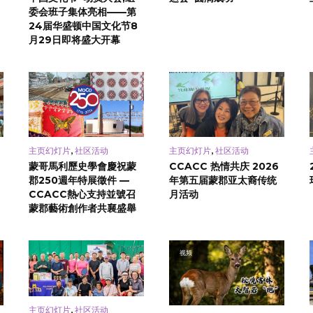
委会班子集体亮相——第
24届华盛顿中国文化节8
月29日即将盛大开幕
,
,
主页幻灯片
社区活动
主页幻灯片
社区活动
蒙哥馬利歷史學會慶祝蒙
CCACC 热情共庆 2026
郡250週年特展徵件 —
年第五届蒙郡亚太裔传统
CCACC熱心支持並號召
月活动
蒙郡藝術創作者共襄盛舉
视频
,
主页幻灯片
社区活动