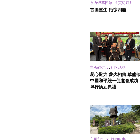
,
东方银幕回响
主页幻灯片
古画重生 艳惊四座
,
主页幻灯片
社区活动
凝心聚力 薪火相傳 華盛
中國和平統一促進會成功
舉行換屆典禮
,
,
主页幻灯片
新闻时事