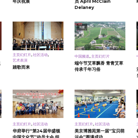
年庆祝展
员 April McClain
Delaney
视频
,
,
主页幻灯片
社区活动
,
中国频道
主页幻灯片
艺术表演
祖
端午节艾草飘香 青青艾草
踏歌而来
传承千年习俗
,
,
主页幻灯片
社区活动
主页幻灯片
社区活动
华府举行“第24届华盛顿
美京博雅苑第一届“宝贝萌
中国文化节”动员大会,组
运会”圆满成功