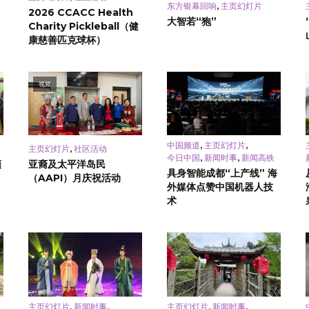
,
东方银幕回响
主页幻灯片
2026 CCACC Health
大智若“狍”
Charity Pickleball（健
康慈善匹克球杯）
视频
,
,
中国频道
主页幻灯片
,
主页幻灯片
社区活动
,
,
今日中国
新闻时事
新闻高铁
頓
亚裔及太平洋岛民
具身智能成都“上产线” 海
（AAPI）月庆祝活动
外媒体点赞中国机器人技
术
,
,
,
,
主页幻灯片
新闻时事
主页幻灯片
新闻时事