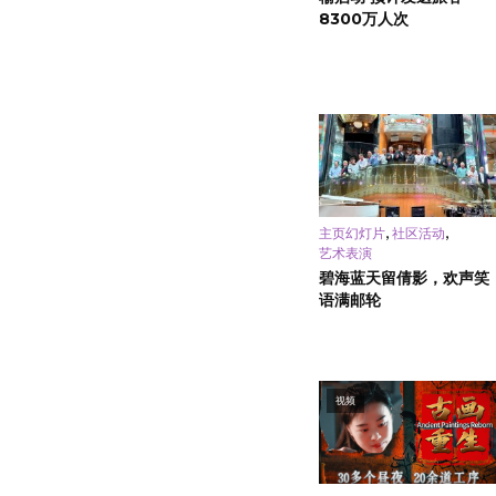
8300万人次
,
,
主页幻灯片
社区活动
艺术表演
碧海蓝天留倩影，欢声笑
语满邮轮
视频