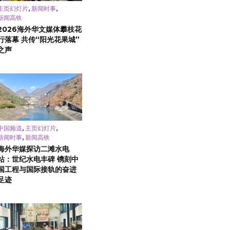
,
,
主页幻灯片
新闻时事
新闻高铁
2026海外华文媒体攀枝花
行落幕 共传“阳光花果城”
之声
,
,
中国频道
主页幻灯片
,
新闻时事
新闻高铁
海外华媒探访二滩水电
站：世纪水电丰碑 镌刻中
国工程与国际接轨的奋进
足迹