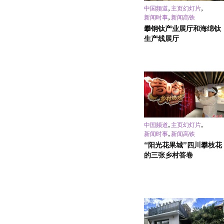
,
,
中国频道
主页幻灯片
,
新闻时事
新闻高铁
攀钢钛产业展厅和海绵钛
生产线展厅
,
,
中国频道
主页幻灯片
,
新闻时事
新闻高铁
“阳光花果城”四川攀枝花
的三张乡村答卷