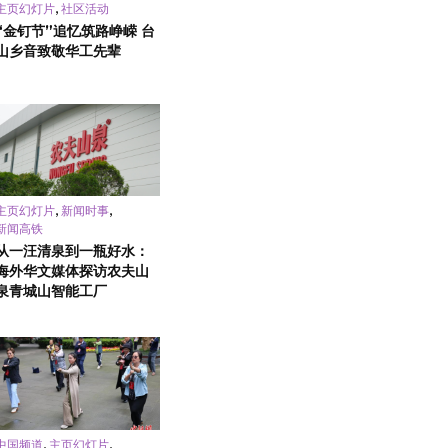
,
主页幻灯片
社区活动
“金钉节”追忆筑路峥嵘 台
山乡音致敬华工先辈
,
,
主页幻灯片
新闻时事
新闻高铁
从一汪清泉到一瓶好水：
海外华文媒体探访农夫山
泉青城山智能工厂
,
,
中国频道
主页幻灯片