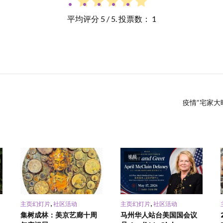
平均评分
5
/ 5. 投票数：
1
疫情“宅家大晒
视频
,
,
主页幻灯片
社区活动
主页幻灯片
社区活动
集树成林：美京艺廊十周
马州华人站台美国国会议