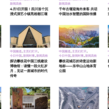
新闻高铁
新闻高铁
4月1日开园！四川首个沉
千年古堰迎海外来客 共话
浸式演艺小镇亮相都江堰
中国治水智慧的国际传播
,
,
,
,
中国频道
主页幻灯片
中国频道
主页幻灯片
,
,
,
,
今日中国
新闻时事
新闻高铁
今日中国
新闻时事
新闻高铁
探访攀枝花中国三线建设
攀枝花城芯的诗意运动新
博物馆：读懂一段火红岁
地标——东华山山地体育
月，见证一座城市的时代
公园
传奇