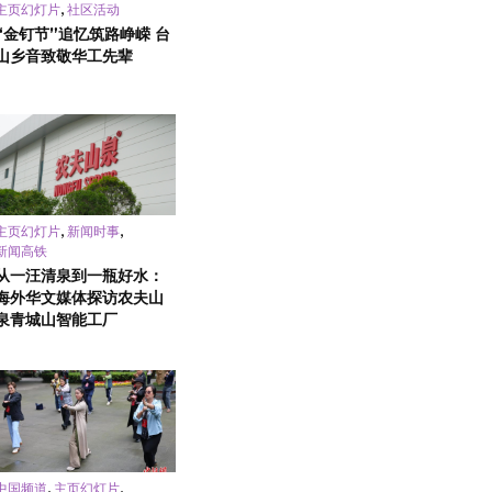
,
主页幻灯片
社区活动
“金钉节”追忆筑路峥嵘 台
山乡音致敬华工先辈
,
,
主页幻灯片
新闻时事
新闻高铁
从一汪清泉到一瓶好水：
海外华文媒体探访农夫山
泉青城山智能工厂
,
,
中国频道
主页幻灯片