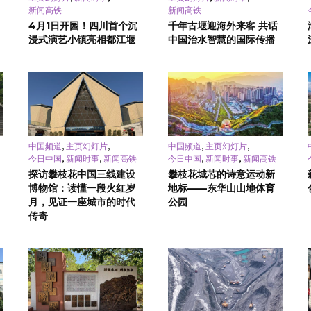
新闻高铁
新闻高铁
4月1日开园！四川首个沉
千年古堰迎海外来客 共话
浸式演艺小镇亮相都江堰
中国治水智慧的国际传播
,
,
,
,
中国频道
主页幻灯片
中国频道
主页幻灯片
,
,
,
,
今日中国
新闻时事
新闻高铁
今日中国
新闻时事
新闻高铁
探访攀枝花中国三线建设
攀枝花城芯的诗意运动新
博物馆：读懂一段火红岁
地标——东华山山地体育
月，见证一座城市的时代
公园
传奇