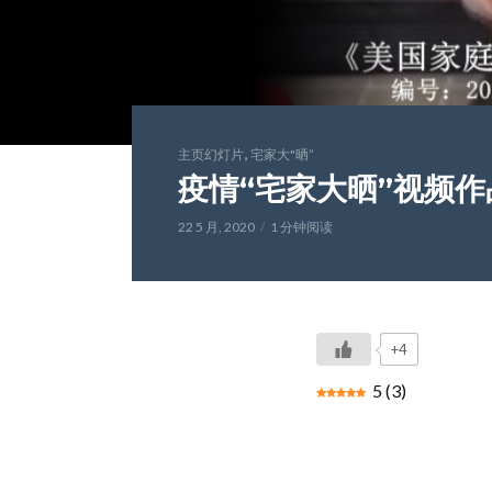
,
主页幻灯片
宅家大"晒”
疫情“宅家大晒”视频作品
22 5 月, 2020
1 分钟阅读
+4
5
(
3
)