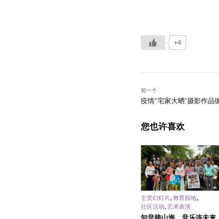
+4
前一个
疫情“宅家大晒”摄影作品编
您也许喜欢
,
,
主页幻灯片
教育园地
,
社区活动
艺术表演
知音跨山海，音乐连未来