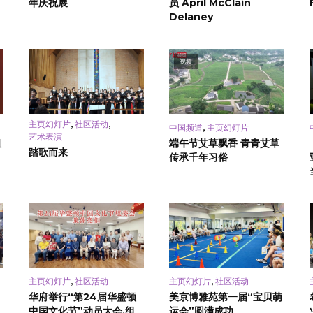
年庆祝展
员 April McClain
Delaney
视频
,
,
主页幻灯片
社区活动
,
中国频道
主页幻灯片
艺术表演
祖
端午节艾草飘香 青青艾草
踏歌而来
传承千年习俗
,
,
主页幻灯片
社区活动
主页幻灯片
社区活动
华府举行“第24届华盛顿
美京博雅苑第一届“宝贝萌
中国文化节”动员大会,组
运会”圆满成功