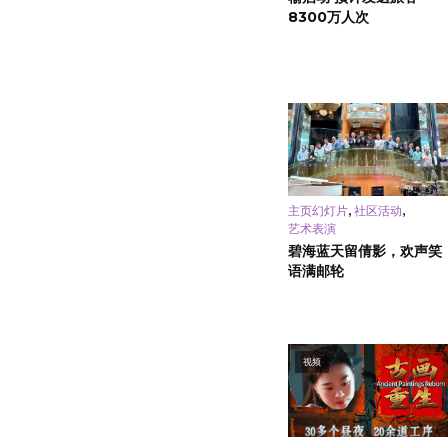
8300万人次
,
,
主页幻灯片
社区活动
艺术表演
碧海蓝天留倩影，欢声笑
语满邮轮
视频