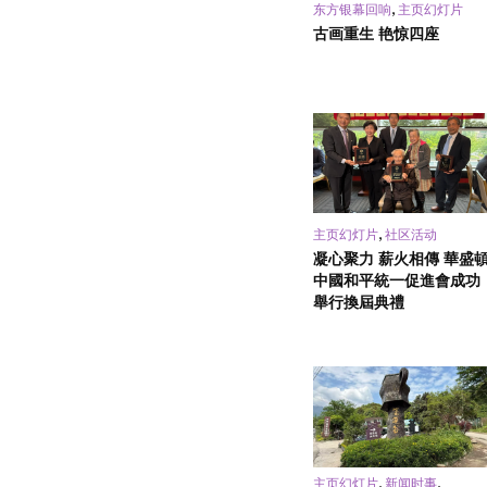
,
东方银幕回响
主页幻灯片
古画重生 艳惊四座
,
主页幻灯片
社区活动
凝心聚力 薪火相傳 華盛
中國和平統一促進會成功
舉行換屆典禮
,
,
主页幻灯片
新闻时事