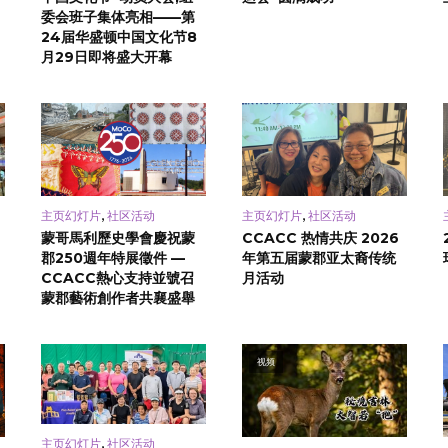
委会班子集体亮相——第
24届华盛顿中国文化节8
月29日即将盛大开幕
,
,
主页幻灯片
社区活动
主页幻灯片
社区活动
蒙哥馬利歷史學會慶祝蒙
CCACC 热情共庆 2026
郡250週年特展徵件 —
年第五届蒙郡亚太裔传统
CCACC熱心支持並號召
月活动
蒙郡藝術創作者共襄盛舉
视频
,
主页幻灯片
社区活动