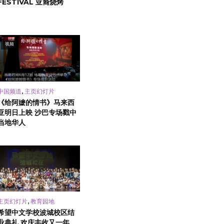
FESTIVAL 亚裔烧烤
视频
,
中国频道
主页幻灯片
《给阿嬷的情书》马来西
亚明日上映 沙巴专场戳中
当地华人
,
主页幻灯片
教育园地
希望中文学校波城校区结
业典礼 欢庆丰收又一年