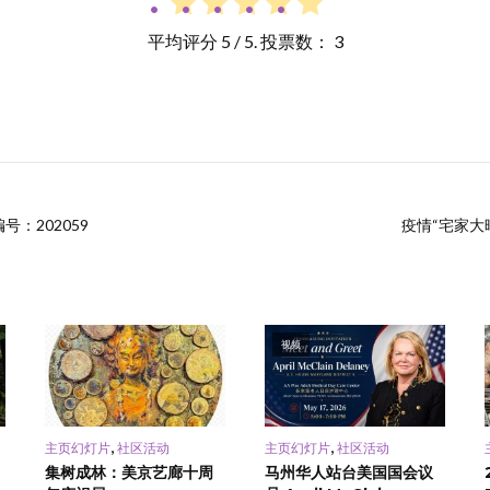
平均评分
5
/ 5. 投票数：
3
号：202059
疫情“宅家大晒
视频
,
,
主页幻灯片
社区活动
主页幻灯片
社区活动
集树成林：美京艺廊十周
马州华人站台美国国会议