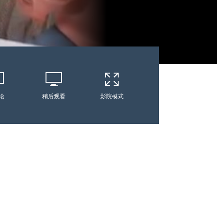
论
稍后观看
影院模式