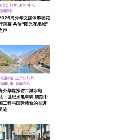
,
,
主页幻灯片
新闻时事
新闻高铁
2026海外华文媒体攀枝花
行落幕 共传“阳光花果城”
之声
,
,
中国频道
主页幻灯片
,
新闻时事
新闻高铁
海外华媒探访二滩水电
站：世纪水电丰碑 镌刻中
国工程与国际接轨的奋进
足迹