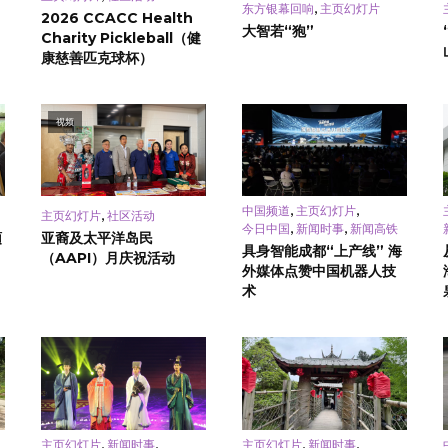
,
东方银幕回响
主页幻灯片
2026 CCACC Health
大智若“狍”
Charity Pickleball（健
康慈善匹克球杯）
视频
,
,
中国频道
主页幻灯片
,
主页幻灯片
社区活动
,
,
今日中国
新闻时事
新闻高铁
頓
亚裔及太平洋岛民
具身智能成都“上产线” 海
（AAPI）月庆祝活动
外媒体点赞中国机器人技
术
,
,
,
,
主页幻灯片
新闻时事
主页幻灯片
新闻时事