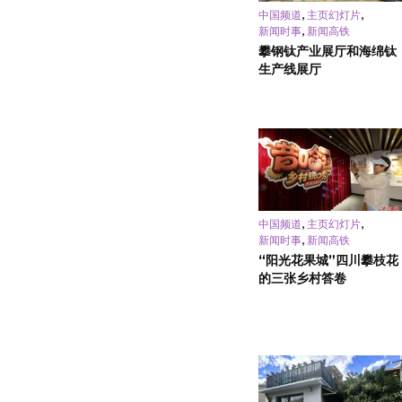
,
,
中国频道
主页幻灯片
,
新闻时事
新闻高铁
攀钢钛产业展厅和海绵钛
生产线展厅
,
,
中国频道
主页幻灯片
,
新闻时事
新闻高铁
“阳光花果城”四川攀枝花
的三张乡村答卷