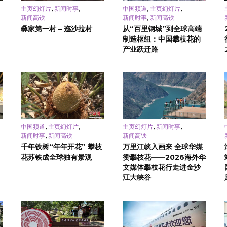
,
,
,
,
主页幻灯片
新闻时事
中国频道
主页幻灯片
,
新闻高铁
新闻时事
新闻高铁
彝家第一村 – 迤沙拉村
从“百里钢城”到全球高端
制造枢纽：中国攀枝花的
产业跃迁路
,
,
,
,
中国频道
主页幻灯片
主页幻灯片
新闻时事
,
新闻时事
新闻高铁
新闻高铁
千年铁树“年年开花” 攀枝
万里江峡入画来 全球华媒
花苏铁成全球独有景观
赞攀枝花——2026海外华
文媒体攀枝花行走进金沙
江大峡谷