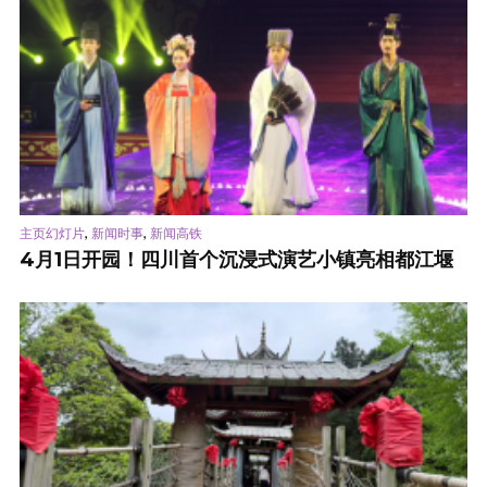
,
,
主页幻灯片
新闻时事
新闻高铁
4月1日开园！四川首个沉浸式演艺小镇亮相都江堰