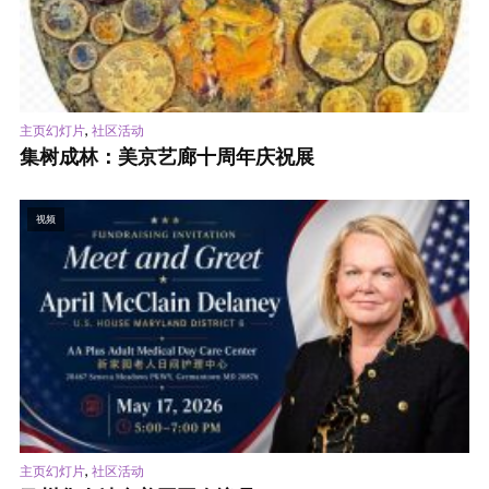
,
主页幻灯片
社区活动
集树成林：美京艺廊十周年庆祝展
视频
,
主页幻灯片
社区活动