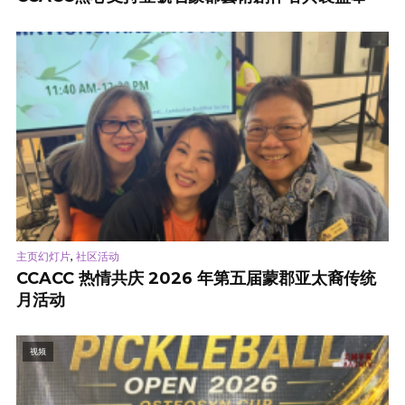
,
主页幻灯片
社区活动
CCACC 热情共庆 2026 年第五届蒙郡亚太裔传统
月活动
视频