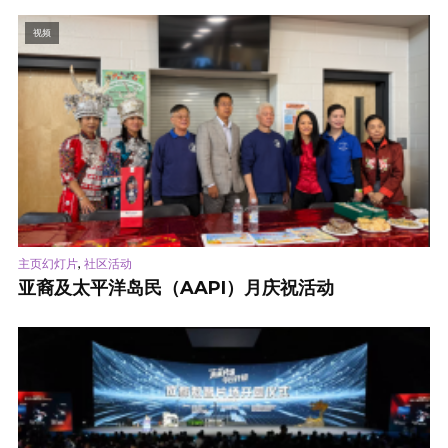
视频
,
主页幻灯片
社区活动
亚裔及太平洋岛民（AAPI）月庆祝活动