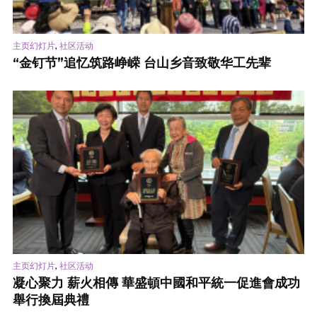
,
主页幻灯片
社区活动
“金钉节”追忆筑路峥嵘 台山乡音致敬华工先辈
,
主页幻灯片
社区活动
凝心聚力 薪火相傳 華盛頓中國和平統一促進會成功
舉行換屆典禮