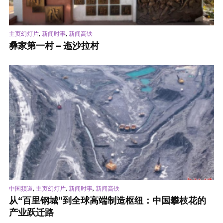
,
,
主页幻灯片
新闻时事
新闻高铁
彝家第一村 – 迤沙拉村
,
,
,
中国频道
主页幻灯片
新闻时事
新闻高铁
从“百里钢城”到全球高端制造枢纽：中国攀枝花的
产业跃迁路