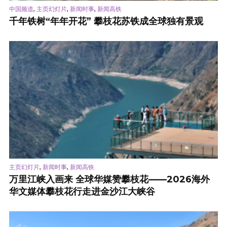
,
,
,
中国频道
主页幻灯片
新闻时事
新闻高铁
千年铁树“年年开花” 攀枝花苏铁成全球独有景观
,
,
主页幻灯片
新闻时事
新闻高铁
万里江峡入画来 全球华媒赞攀枝花——2026海外
华文媒体攀枝花行走进金沙江大峡谷