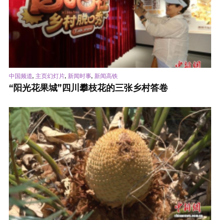
,
,
,
中国频道
主页幻灯片
新闻时事
新闻高铁
“阳光花果城”四川攀枝花的三张乡村答卷