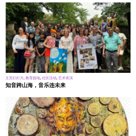
,
,
,
主页幻灯片
教育园地
社区活动
艺术表演
知音跨山海，音乐连未来