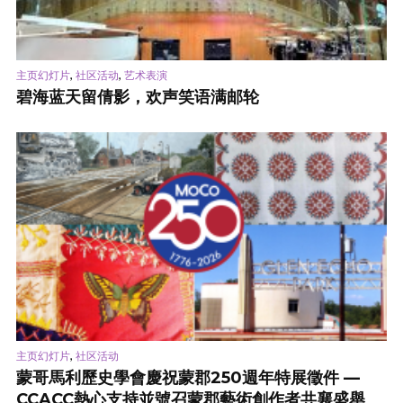
,
,
主页幻灯片
社区活动
艺术表演
碧海蓝天留倩影，欢声笑语满邮轮
,
主页幻灯片
社区活动
蒙哥馬利歷史學會慶祝蒙郡250週年特展徵件 —
CCACC熱心支持並號召蒙郡藝術創作者共襄盛舉