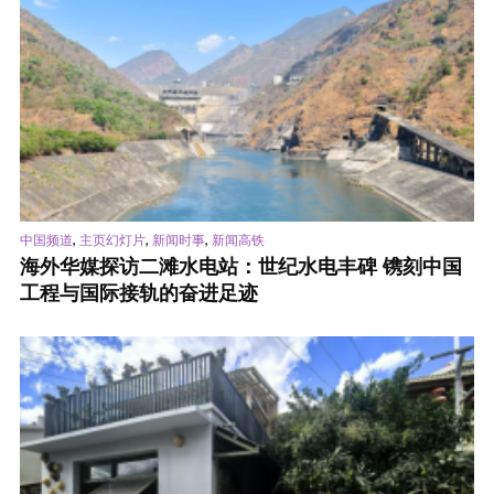
,
,
,
中国频道
主页幻灯片
新闻时事
新闻高铁
海外华媒探访二滩水电站：世纪水电丰碑 镌刻中国
工程与国际接轨的奋进足迹