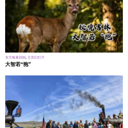
,
东方银幕回响
主页幻灯片
大智若“狍”