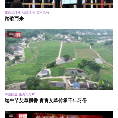
,
,
主页幻灯片
社区活动
艺术表演
踏歌而来
视频
,
中国频道
主页幻灯片
端午节艾草飘香 青青艾草传承千年习俗
视频