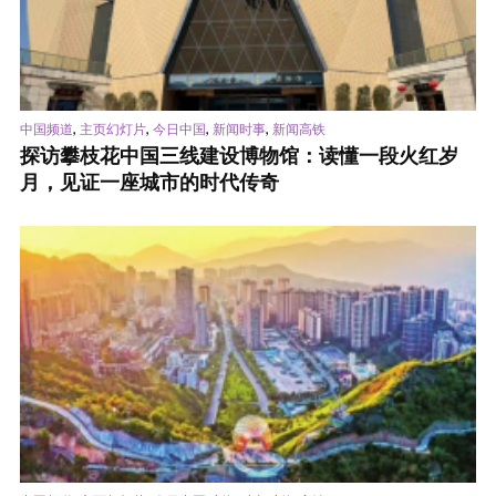
,
,
,
,
中国频道
主页幻灯片
今日中国
新闻时事
新闻高铁
探访攀枝花中国三线建设博物馆：读懂一段火红岁
月，见证一座城市的时代传奇