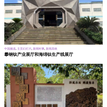
,
,
,
中国频道
主页幻灯片
新闻时事
新闻高铁
攀钢钛产业展厅和海绵钛生产线展厅