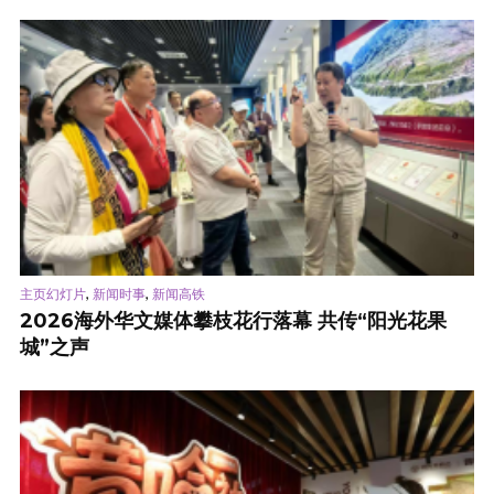
,
,
主页幻灯片
新闻时事
新闻高铁
2026海外华文媒体攀枝花行落幕 共传“阳光花果
城”之声