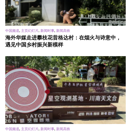
,
,
,
中国频道
主页幻灯片
新闻时事
新闻高铁
海外华媒走进攀枝花昔格达村：在烟火与诗意中，
遇见中国乡村振兴新模样
,
,
,
中国频道
主页幻灯片
新闻时事
新闻高铁