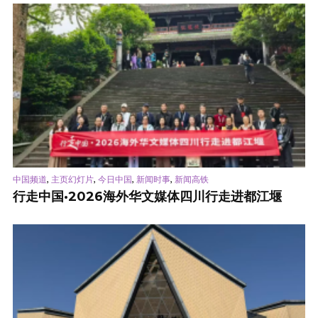
,
,
,
,
中国频道
主页幻灯片
今日中国
新闻时事
新闻高铁
行走中国·2026海外华文媒体四川行走进都江堰