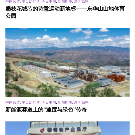
,
,
,
,
中国频道
主页幻灯片
今日中国
新闻时事
新闻高铁
攀枝花城芯的诗意运动新地标——东华山山地体育
公园
,
,
,
,
中国频道
主页幻灯片
今日中国
新闻时事
新闻高铁
新能源赛道上的“速度与绿色”传奇