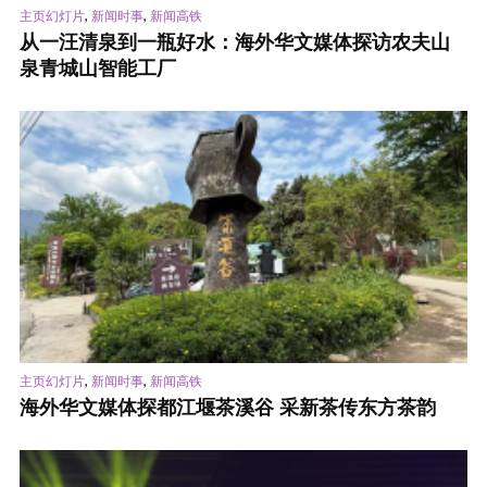
,
,
主页幻灯片
新闻时事
新闻高铁
从一汪清泉到一瓶好水：海外华文媒体探访农夫山
泉青城山智能工厂
,
,
主页幻灯片
新闻时事
新闻高铁
海外华文媒体探都江堰茶溪谷 采新茶传东方茶韵