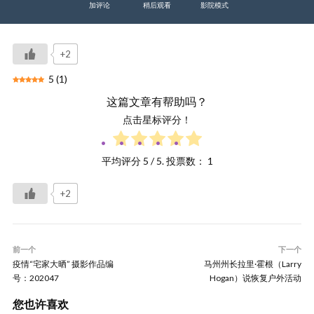
加评论
稍后观看
影院模式
+2
5
(
1
)
这篇文章有帮助吗？
点击星标评分！
平均评分
5
/ 5. 投票数：
1
+2
前一个
下一个
疫情“宅家大晒” 摄影作品编
马州州长拉里·霍根（Larry
号：202047
Hogan）说恢复户外活动
您也许喜欢