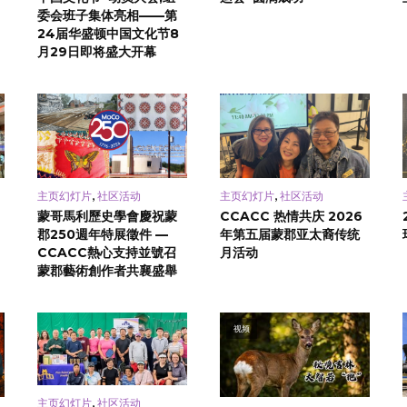
委会班子集体亮相——第
24届华盛顿中国文化节8
月29日即将盛大开幕
,
,
主页幻灯片
社区活动
主页幻灯片
社区活动
蒙哥馬利歷史學會慶祝蒙
CCACC 热情共庆 2026
郡250週年特展徵件 —
年第五届蒙郡亚太裔传统
CCACC熱心支持並號召
月活动
蒙郡藝術創作者共襄盛舉
视频
,
主页幻灯片
社区活动