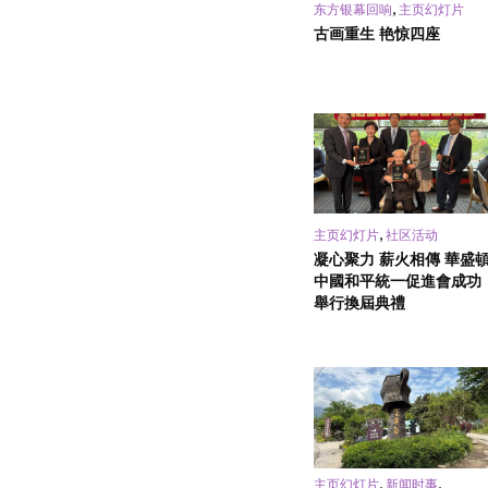
,
东方银幕回响
主页幻灯片
古画重生 艳惊四座
,
主页幻灯片
社区活动
凝心聚力 薪火相傳 華盛
中國和平統一促進會成功
舉行換屆典禮
,
,
主页幻灯片
新闻时事