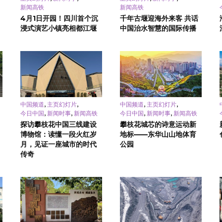
新闻高铁
新闻高铁
4月1日开园！四川首个沉
千年古堰迎海外来客 共话
浸式演艺小镇亮相都江堰
中国治水智慧的国际传播
,
,
,
,
中国频道
主页幻灯片
中国频道
主页幻灯片
,
,
,
,
今日中国
新闻时事
新闻高铁
今日中国
新闻时事
新闻高铁
探访攀枝花中国三线建设
攀枝花城芯的诗意运动新
博物馆：读懂一段火红岁
地标——东华山山地体育
月，见证一座城市的时代
公园
传奇