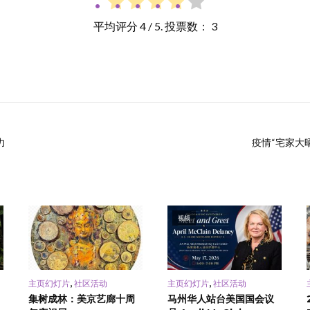
平均评分
4
/ 5. 投票数：
3
力
疫情“宅家大晒
视频
,
,
主页幻灯片
社区活动
主页幻灯片
社区活动
集树成林：美京艺廊十周
马州华人站台美国国会议