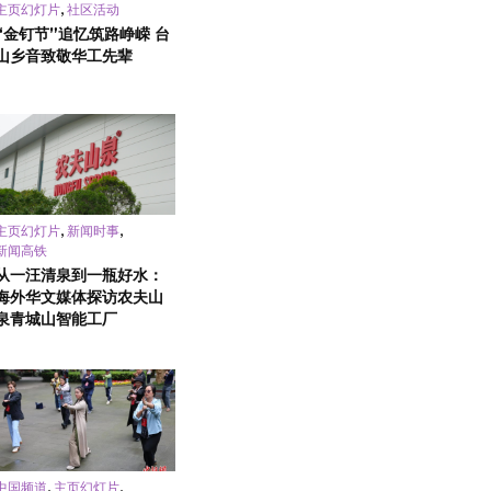
,
主页幻灯片
社区活动
“金钉节”追忆筑路峥嵘 台
山乡音致敬华工先辈
,
,
主页幻灯片
新闻时事
新闻高铁
从一汪清泉到一瓶好水：
海外华文媒体探访农夫山
泉青城山智能工厂
,
,
中国频道
主页幻灯片