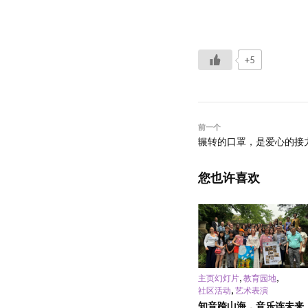
+5
前一个
辗转的口罩，是爱心的接
您也许喜欢
,
,
主页幻灯片
教育园地
,
社区活动
艺术表演
知音跨山海，音乐连未来