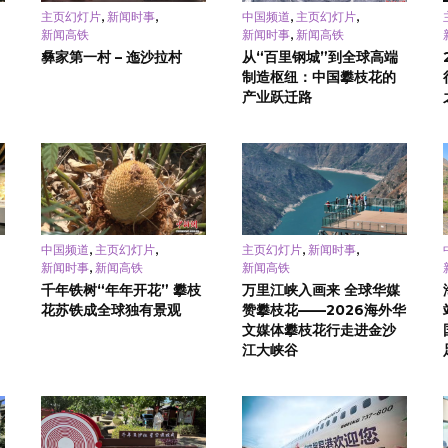
,
,
,
,
主页幻灯片
新闻时事
中国频道
主页幻灯片
,
新闻高铁
新闻时事
新闻高铁
彝家第一村 – 迤沙拉村
从“百里钢城”到全球高端
制造枢纽：中国攀枝花的
产业跃迁路
,
,
,
,
中国频道
主页幻灯片
主页幻灯片
新闻时事
,
新闻时事
新闻高铁
新闻高铁
千年铁树“年年开花” 攀枝
万里江峡入画来 全球华媒
花苏铁成全球独有景观
赞攀枝花——2026海外华
文媒体攀枝花行走进金沙
江大峡谷