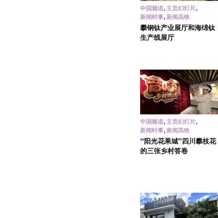
,
,
中国频道
主页幻灯片
,
新闻时事
新闻高铁
攀钢钛产业展厅和海绵钛
生产线展厅
,
,
中国频道
主页幻灯片
,
新闻时事
新闻高铁
“阳光花果城”四川攀枝花
的三张乡村答卷