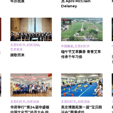
年庆祝展
员 April McClain
Delaney
视频
,
,
主页幻灯片
社区活动
,
中国频道
主页幻灯片
艺术表演
祖
端午节艾草飘香 青青艾草
踏歌而来
传承千年习俗
,
,
主页幻灯片
社区活动
主页幻灯片
社区活动
华府举行“第24届华盛顿
美京博雅苑第一届“宝贝萌
中国文化节”动员大会,组
运会”圆满成功