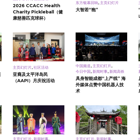
,
东方银幕回响
主页幻灯片
2026 CCACC Health
大智若“狍”
Charity Pickleball（健
康慈善匹克球杯）
视频
,
,
中国频道
主页幻灯片
,
主页幻灯片
社区活动
,
,
今日中国
新闻时事
新闻高铁
頓
亚裔及太平洋岛民
具身智能成都“上产线” 海
（AAPI）月庆祝活动
外媒体点赞中国机器人技
术
,
,
,
,
主页幻灯片
新闻时事
主页幻灯片
新闻时事