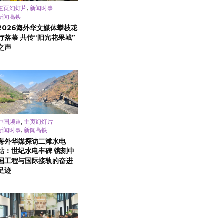
,
,
主页幻灯片
新闻时事
新闻高铁
2026海外华文媒体攀枝花
行落幕 共传“阳光花果城”
之声
,
,
中国频道
主页幻灯片
,
新闻时事
新闻高铁
海外华媒探访二滩水电
站：世纪水电丰碑 镌刻中
国工程与国际接轨的奋进
足迹