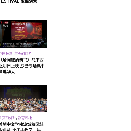
FESTIVAL 亚裔烧烤
视频
,
中国频道
主页幻灯片
《给阿嬷的情书》马来西
亚明日上映 沙巴专场戳中
当地华人
,
主页幻灯片
教育园地
希望中文学校波城校区结
业典礼 欢庆丰收又一年