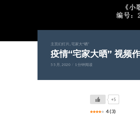
,
主页幻灯片
宅家大"晒”
疫情“宅家大晒” 视频作
5 5 月, 2020
1 分钟阅读
+5
4
(
3
)