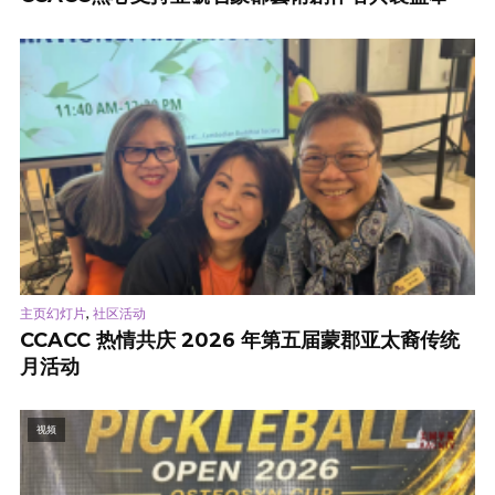
,
主页幻灯片
社区活动
CCACC 热情共庆 2026 年第五届蒙郡亚太裔传统
月活动
视频