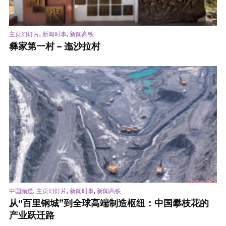
,
,
主页幻灯片
新闻时事
新闻高铁
彝家第一村 – 迤沙拉村
,
,
,
中国频道
主页幻灯片
新闻时事
新闻高铁
从“百里钢城”到全球高端制造枢纽：中国攀枝花的
产业跃迁路