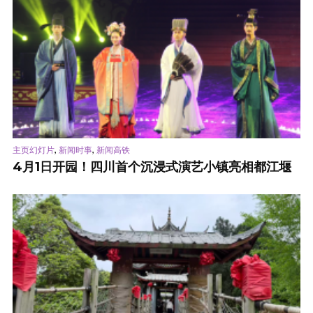
,
,
主页幻灯片
新闻时事
新闻高铁
4月1日开园！四川首个沉浸式演艺小镇亮相都江堰