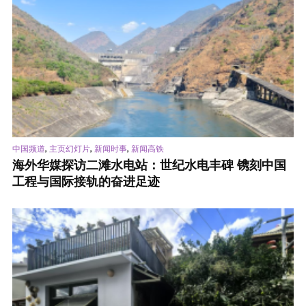
,
,
,
中国频道
主页幻灯片
新闻时事
新闻高铁
海外华媒探访二滩水电站：世纪水电丰碑 镌刻中国
工程与国际接轨的奋进足迹