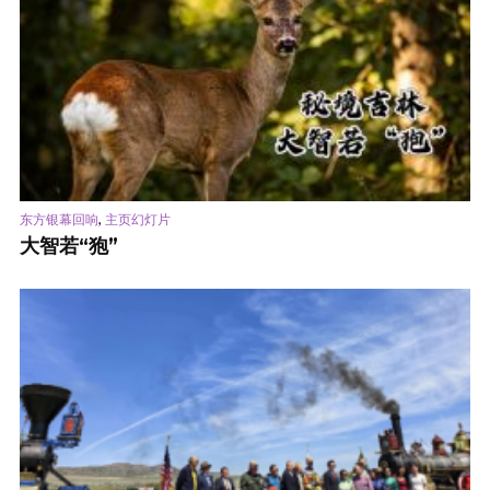
,
东方银幕回响
主页幻灯片
大智若“狍”