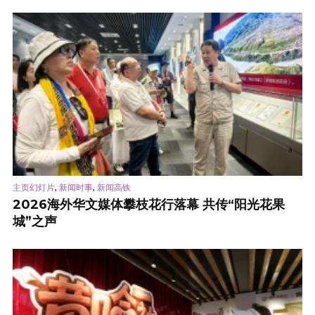
,
,
主页幻灯片
新闻时事
新闻高铁
2026海外华文媒体攀枝花行落幕 共传“阳光花果
城”之声