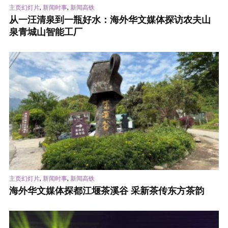
,
,
主页幻灯片
新闻时事
新闻高铁
从一汪清泉到一瓶好水：海外华文媒体探访农夫山
泉青城山智能工厂
,
,
主页幻灯片
新闻时事
新闻高铁
海外华文媒体探都江堰茶溪谷 采新茶传东方茶韵