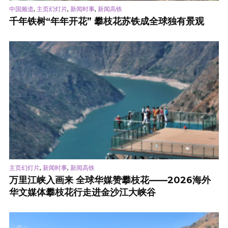
,
,
,
中国频道
主页幻灯片
新闻时事
新闻高铁
千年铁树“年年开花” 攀枝花苏铁成全球独有景观
,
,
主页幻灯片
新闻时事
新闻高铁
万里江峡入画来 全球华媒赞攀枝花——2026海外
华文媒体攀枝花行走进金沙江大峡谷