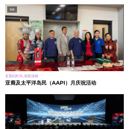
视频
,
主页幻灯片
社区活动
亚裔及太平洋岛民（AAPI）月庆祝活动