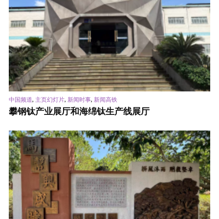
,
,
,
中国频道
主页幻灯片
新闻时事
新闻高铁
攀钢钛产业展厅和海绵钛生产线展厅