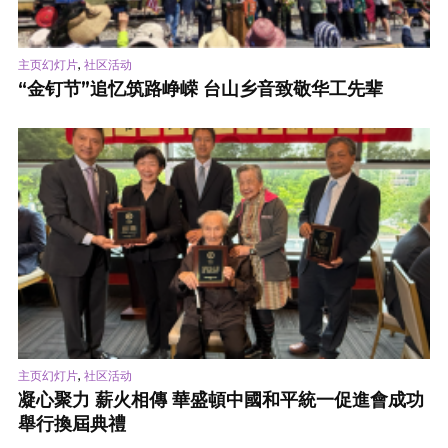
,
主页幻灯片
社区活动
“金钉节”追忆筑路峥嵘 台山乡音致敬华工先辈
,
主页幻灯片
社区活动
凝心聚力 薪火相傳 華盛頓中國和平統一促進會成功
舉行換屆典禮