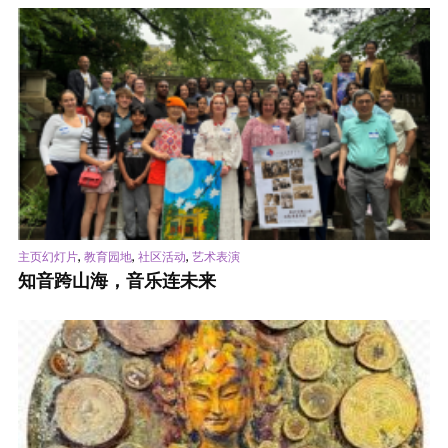
,
,
,
主页幻灯片
教育园地
社区活动
艺术表演
知音跨山海，音乐连未来