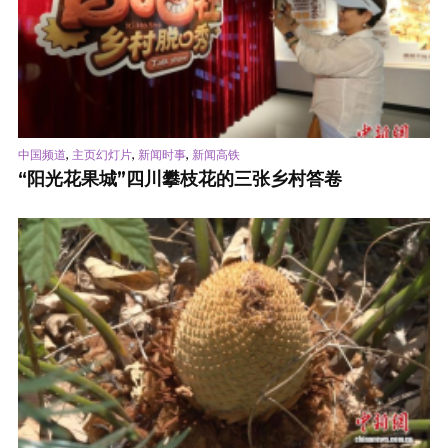
,
,
,
中国频道
主页幻灯片
新闻时事
新闻高铁
“阳光花果城”四川攀枝花的三张乡村答卷