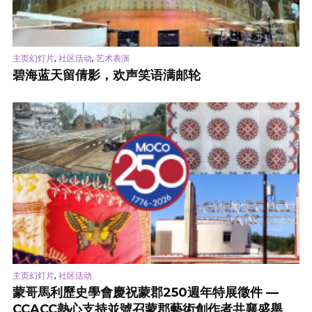
,
,
主页幻灯片
社区活动
艺术表演
碧海蓝天留倩影，欢声笑语满邮轮
,
主页幻灯片
社区活动
蒙哥馬利歷史學會慶祝蒙郡250週年特展徵件 —
CCACC熱心支持並號召蒙郡藝術創作者共襄盛舉