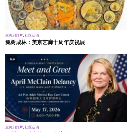
,
主页幻灯片
社区活动
集树成林：美京艺廊十周年庆祝展
视频
,
主页幻灯片
社区活动