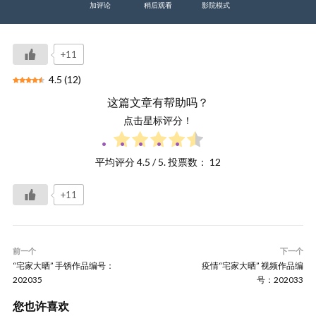
加评论
稍后观看
影院模式
+11
4.5
(
12
)
这篇文章有帮助吗？
点击星标评分！
平均评分
4.5
/ 5. 投票数：
12
+11
前一个
下一个
“宅家大晒” 手锈作品编号：
疫情“宅家大晒” 视频作品编
202035
号：202033
您也许喜欢