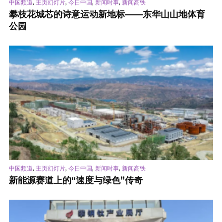
,
,
,
,
中国频道
主页幻灯片
今日中国
新闻时事
新闻高铁
攀枝花城芯的诗意运动新地标——东华山山地体育
公园
,
,
,
,
中国频道
主页幻灯片
今日中国
新闻时事
新闻高铁
新能源赛道上的“速度与绿色”传奇