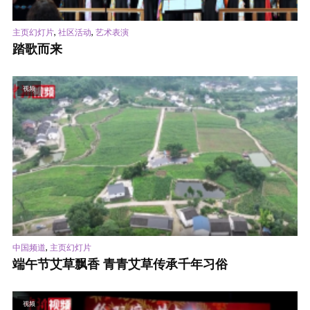
,
,
主页幻灯片
社区活动
艺术表演
踏歌而来
视频
,
中国频道
主页幻灯片
端午节艾草飘香 青青艾草传承千年习俗
视频