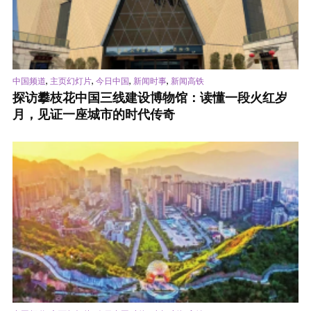
,
,
,
,
中国频道
主页幻灯片
今日中国
新闻时事
新闻高铁
探访攀枝花中国三线建设博物馆：读懂一段火红岁
月，见证一座城市的时代传奇