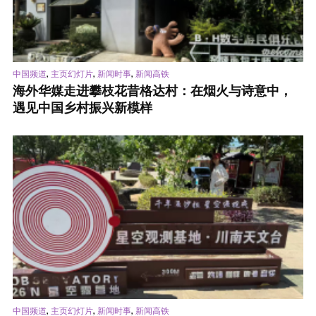
,
,
,
中国频道
主页幻灯片
新闻时事
新闻高铁
海外华媒走进攀枝花昔格达村：在烟火与诗意中，
遇见中国乡村振兴新模样
,
,
,
中国频道
主页幻灯片
新闻时事
新闻高铁