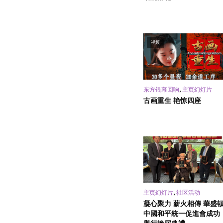
视频
,
东方银幕回响
主页幻灯片
古画重生 艳惊四座
,
主页幻灯片
社区活动
凝心聚力 薪火相傳 華盛
中國和平統一促進會成功