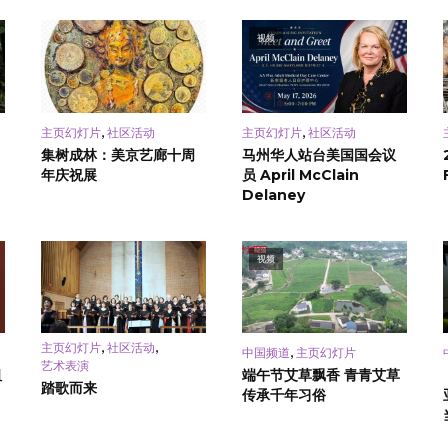
视频
,
,
主页幻灯片
社区活动
主页幻灯片
社区活动
集树成林：美京艺廊十周
马州华人站台美国国会议
年庆祝展
员 April McClain
Delaney
视频
,
,
主页幻灯片
社区活动
,
中国频道
主页幻灯片
艺术表演
祖
端午节艾草飘香 青青艾草
踏歌而来
传承千年习俗