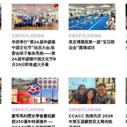
,
,
主页幻灯片
社区活动
主页幻灯片
社区活动
华府举行“第24届华盛顿
美京博雅苑第一届“宝贝萌
中国文化节”动员大会,组
运会”圆满成功
委会班子集体亮相——第
24届华盛顿中国文化节8
月29日即将盛大开幕
,
,
主页幻灯片
社区活动
主页幻灯片
社区活动
蒙哥馬利歷史學會慶祝蒙
CCACC 热情共庆 2026
郡250週年特展徵件 —
年第五届蒙郡亚太裔传统