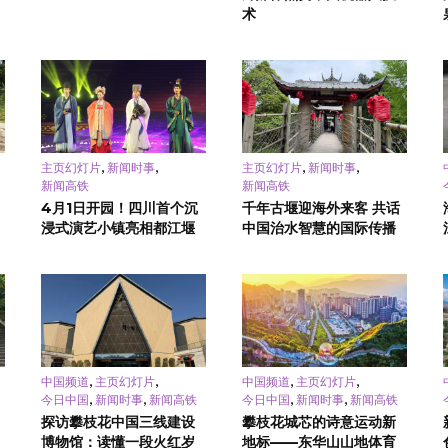
术
,
,
,
,
主页幻灯片
新闻时事
主页幻灯片
新闻时事
新闻高铁
新闻高铁
4月1日开园！四川首个沉
千年古堰迎海外来客 共话
浸式演艺小镇亮相都江堰
中国治水智慧的国际传播
,
,
,
,
中国频道
主页幻灯片
中国频道
主页幻灯片
,
,
,
,
今日中国
新闻时事
新闻高铁
今日中国
新闻时事
新闻高铁
探访攀枝花中国三线建设
攀枝花城芯的诗意运动新
博物馆：读懂一段火红岁
地标——东华山山地体育