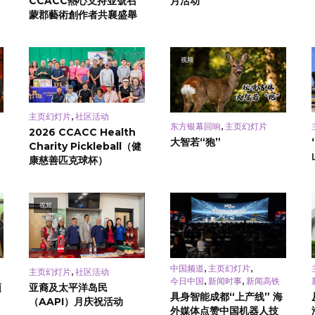
CCACC熱心支持並號召
月活动
蒙郡藝術創作者共襄盛舉
视频
,
主页幻灯片
社区活动
,
东方银幕回响
主页幻灯片
2026 CCACC Health
大智若“狍”
Charity Pickleball（健
康慈善匹克球杯）
视频
,
,
中国频道
主页幻灯片
,
主页幻灯片
社区活动
,
,
今日中国
新闻时事
新闻高铁
頓
亚裔及太平洋岛民
具身智能成都“上产线” 海
（AAPI）月庆祝活动
外媒体点赞中国机器人技