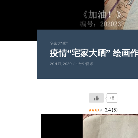
宅家大"晒”
疫情“宅家大晒” 绘画作
20 4 月, 2020
1 分钟阅读
+8
3.4
(
5
)