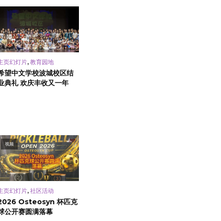
,
主页幻灯片
教育园地
希望中文学校波城校区结
业典礼 欢庆丰收又一年
视频
,
主页幻灯片
社区活动
2026 Osteosyn 杯匹克
球公开赛圆满落幕