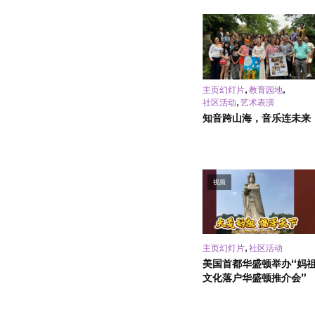
,
,
主页幻灯片
教育园地
,
社区活动
艺术表演
知音跨山海，音乐连未来
视频
,
主页幻灯片
社区活动
美国首都华盛顿举办“妈
文化落户华盛顿推介会”