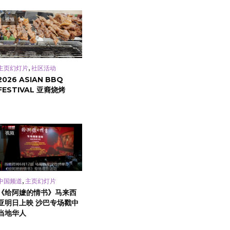
视频
,
主页幻灯片
社区活动
2026 ASIAN BBQ
FESTIVAL 亚裔烧烤
视频
,
中国频道
主页幻灯片
《给阿嬷的情书》马来西
亚明日上映 沙巴专场戳中
当地华人