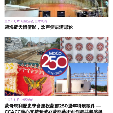
,
,
主页幻灯片
社区活动
艺术表演
碧海蓝天留倩影，欢声笑语满邮轮
,
主页幻灯片
社区活动
蒙哥馬利歷史學會慶祝蒙郡250週年特展徵件 —
CCACC熱心支持並號召蒙郡藝術創作者共襄盛舉