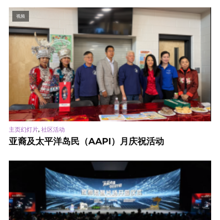
视频
,
主页幻灯片
社区活动
亚裔及太平洋岛民（AAPI）月庆祝活动