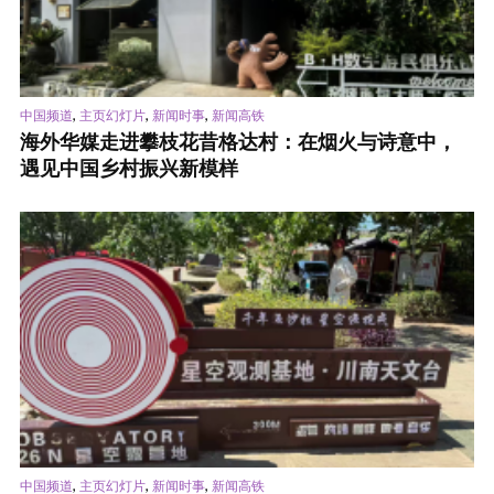
,
,
,
中国频道
主页幻灯片
新闻时事
新闻高铁
海外华媒走进攀枝花昔格达村：在烟火与诗意中，
遇见中国乡村振兴新模样
,
,
,
中国频道
主页幻灯片
新闻时事
新闻高铁