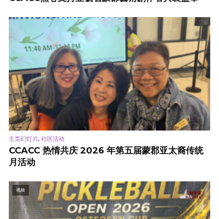
,
主页幻灯片
社区活动
CCACC 热情共庆 2026 年第五届蒙郡亚太裔传统
月活动
视频