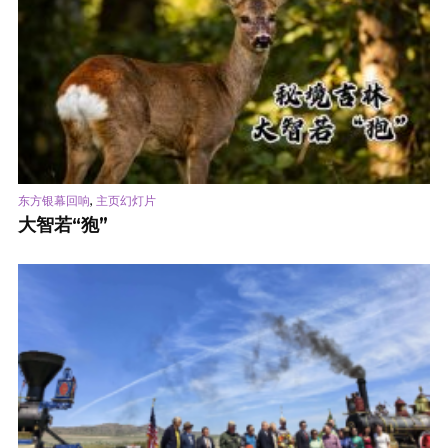
,
东方银幕回响
主页幻灯片
大智若“狍”