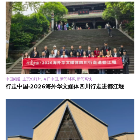
,
,
,
,
中国频道
主页幻灯片
今日中国
新闻时事
新闻高铁
行走中国·2026海外华文媒体四川行走进都江堰