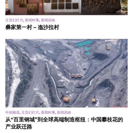
,
,
主页幻灯片
新闻时事
新闻高铁
彝家第一村 – 迤沙拉村
,
,
,
中国频道
主页幻灯片
新闻时事
新闻高铁
从“百里钢城”到全球高端制造枢纽：中国攀枝花的
产业跃迁路