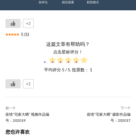
加评论
稍后观看
影院模式
+2
5
(
1
)
这篇文章有帮助吗？
点击星标评分！
平均评分
5
/ 5. 投票数：
1
+2
前一个
下一个
疫情“宅家大晒” 视频作品编
疫情“宅家大晒” 摄影作品编
号：202019
号：202017
您也许喜欢