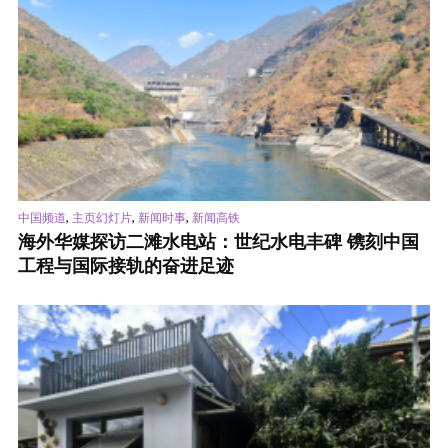
,
,
,
中国频道
主页幻灯片
新闻时事
新闻高铁
海外华媒探访二滩水电站：世纪水电丰碑 镌刻中国
工程与国际接轨的奋进足迹