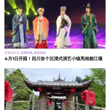
,
,
主页幻灯片
新闻时事
新闻高铁
4月1日开园！四川首个沉浸式演艺小镇亮相都江堰