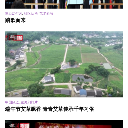
,
,
主页幻灯片
社区活动
艺术表演
踏歌而来
视频
,
中国频道
主页幻灯片
端午节艾草飘香 青青艾草传承千年习俗
视频