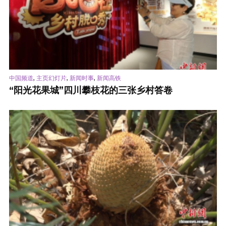
,
,
,
中国频道
主页幻灯片
新闻时事
新闻高铁
“阳光花果城”四川攀枝花的三张乡村答卷