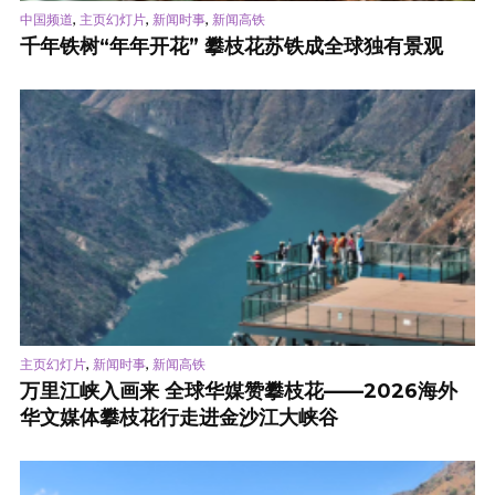
,
,
,
中国频道
主页幻灯片
新闻时事
新闻高铁
千年铁树“年年开花” 攀枝花苏铁成全球独有景观
,
,
主页幻灯片
新闻时事
新闻高铁
万里江峡入画来 全球华媒赞攀枝花——2026海外
华文媒体攀枝花行走进金沙江大峡谷