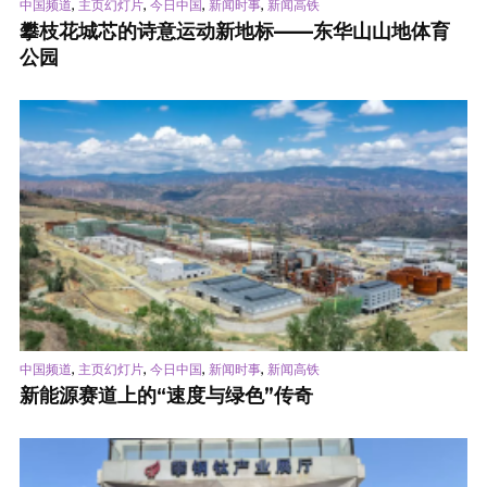
,
,
,
,
中国频道
主页幻灯片
今日中国
新闻时事
新闻高铁
攀枝花城芯的诗意运动新地标——东华山山地体育
公园
,
,
,
,
中国频道
主页幻灯片
今日中国
新闻时事
新闻高铁
新能源赛道上的“速度与绿色”传奇