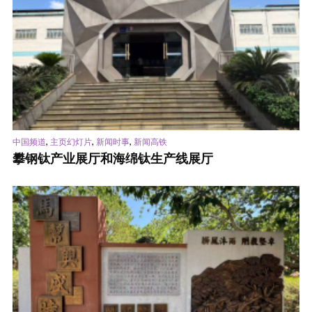
,
,
,
中国频道
主页幻灯片
新闻时事
新闻高铁
攀钢钛产业展厅和海绵钛生产线展厅