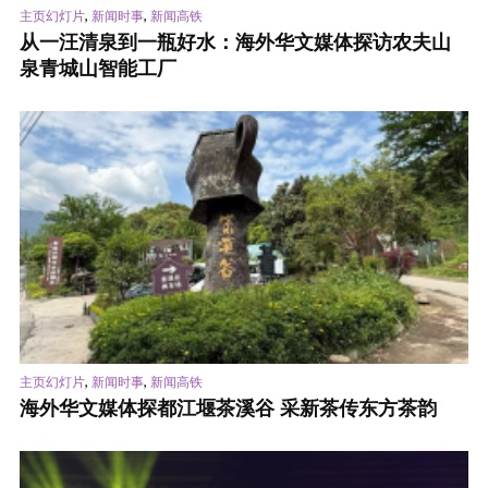
,
,
主页幻灯片
新闻时事
新闻高铁
从一汪清泉到一瓶好水：海外华文媒体探访农夫山
泉青城山智能工厂
,
,
主页幻灯片
新闻时事
新闻高铁
海外华文媒体探都江堰茶溪谷 采新茶传东方茶韵