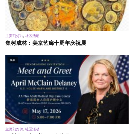
,
主页幻灯片
社区活动
集树成林：美京艺廊十周年庆祝展
视频
,
主页幻灯片
社区活动