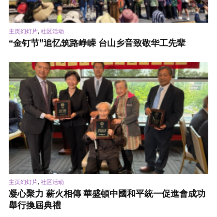
,
主页幻灯片
社区活动
“金钉节”追忆筑路峥嵘 台山乡音致敬华工先辈
,
主页幻灯片
社区活动
凝心聚力 薪火相傳 華盛頓中國和平統一促進會成功
舉行換屆典禮