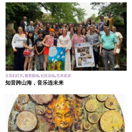
,
,
,
主页幻灯片
教育园地
社区活动
艺术表演
知音跨山海，音乐连未来