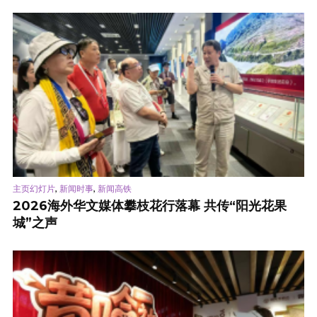
,
,
主页幻灯片
新闻时事
新闻高铁
2026海外华文媒体攀枝花行落幕 共传“阳光花果
城”之声