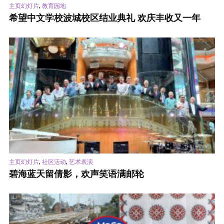
,
主页幻灯片
教育园地
希望中文学校波城校区结业典礼 欢庆丰收又一年
,
,
主页幻灯片
社区活动
艺术表演
碧海蓝天留倩影，欢声笑语满邮轮