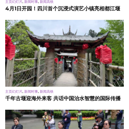
,
,
主页幻灯片
新闻时事
新闻高铁
4月1日开园！四川首个沉浸式演艺小镇亮相都江堰
,
,
主页幻灯片
新闻时事
新闻高铁
千年古堰迎海外来客 共话中国治水智慧的国际传播