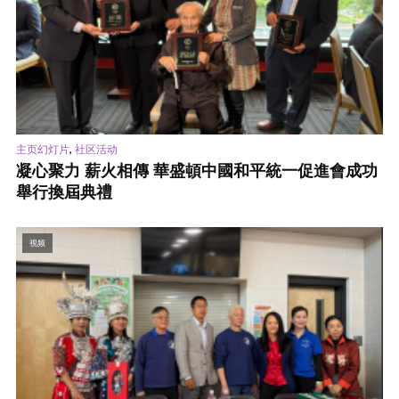
,
主页幻灯片
社区活动
凝心聚力 薪火相傳 華盛頓中國和平統一促進會成功
舉行換屆典禮
视频