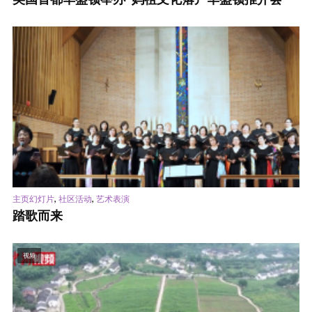
,
,
主页幻灯片
社区活动
艺术表演
踏歌而来
视频