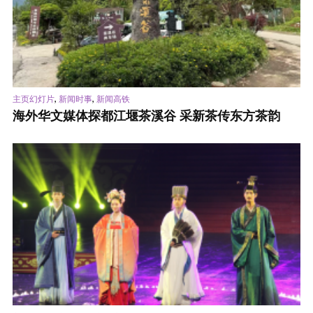
,
,
主页幻灯片
新闻时事
新闻高铁
海外华文媒体探都江堰茶溪谷 采新茶传东方茶韵