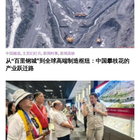
,
,
,
中国频道
主页幻灯片
新闻时事
新闻高铁
从“百里钢城”到全球高端制造枢纽：中国攀枝花的
产业跃迁路