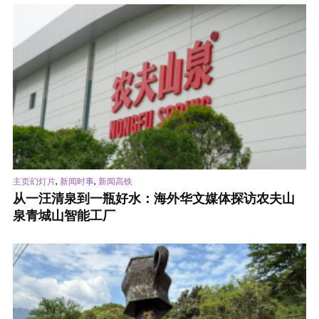
,
,
主页幻灯片
新闻时事
新闻高铁
从一汪清泉到一瓶好水：海外华文媒体探访农夫山
泉青城山智能工厂