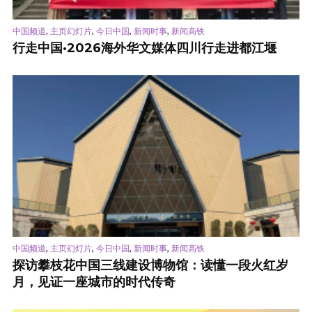
,
,
,
,
中国频道
主页幻灯片
今日中国
新闻时事
新闻高铁
行走中国·2026海外华文媒体四川行走进都江堰
,
,
,
,
中国频道
主页幻灯片
今日中国
新闻时事
新闻高铁
探访攀枝花中国三线建设博物馆：读懂一段火红岁
月，见证一座城市的时代传奇