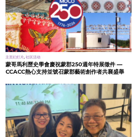
,
主页幻灯片
社区活动
蒙哥馬利歷史學會慶祝蒙郡250週年特展徵件 —
CCACC熱心支持並號召蒙郡藝術創作者共襄盛舉