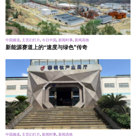
,
,
,
,
中国频道
主页幻灯片
今日中国
新闻时事
新闻高铁
新能源赛道上的“速度与绿色”传奇
,
,
,
中国频道
主页幻灯片
新闻时事
新闻高铁