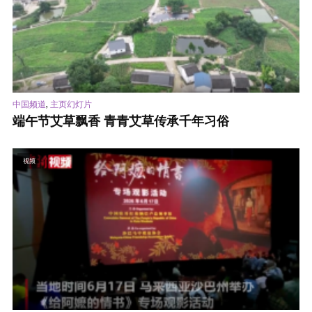
,
中国频道
主页幻灯片
端午节艾草飘香 青青艾草传承千年习俗
视频