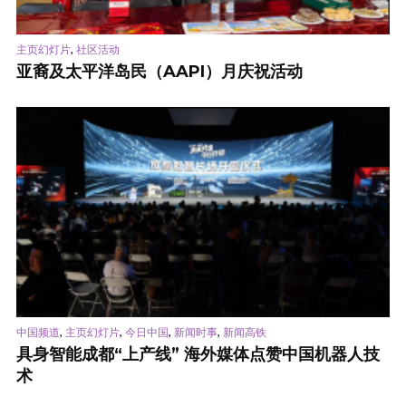
,
主页幻灯片
社区活动
亚裔及太平洋岛民（AAPI）月庆祝活动
,
,
,
,
中国频道
主页幻灯片
今日中国
新闻时事
新闻高铁
具身智能成都“上产线” 海外媒体点赞中国机器人技
术