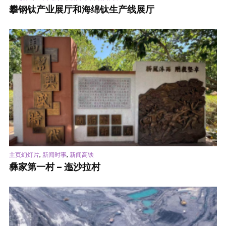
攀钢钛产业展厅和海绵钛生产线展厅
,
,
主页幻灯片
新闻时事
新闻高铁
彝家第一村 – 迤沙拉村