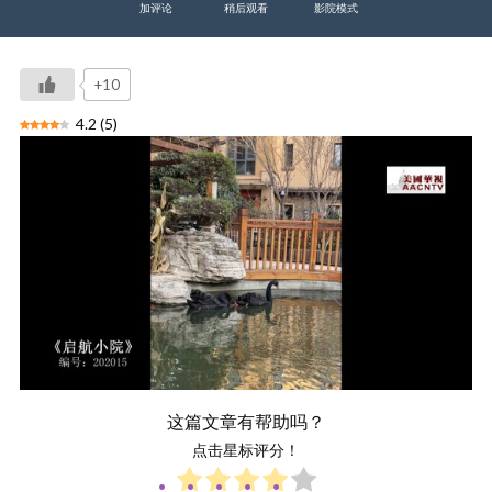
加评论
稍后观看
影院模式
+10
4.2
(
5
)
这篇文章有帮助吗？
点击星标评分！