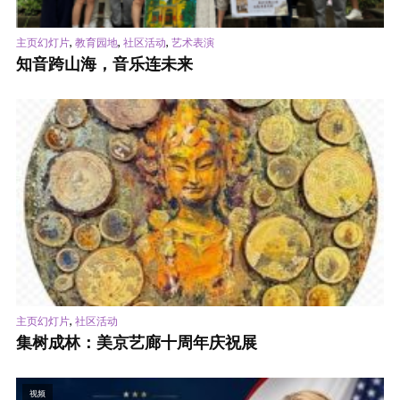
,
,
,
主页幻灯片
教育园地
社区活动
艺术表演
知音跨山海，音乐连未来
,
主页幻灯片
社区活动
集树成林：美京艺廊十周年庆祝展
视频