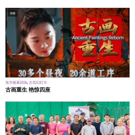
视频
,
东方银幕回响
主页幻灯片
古画重生 艳惊四座