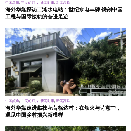
,
,
,
中国频道
主页幻灯片
新闻时事
新闻高铁
海外华媒探访二滩水电站：世纪水电丰碑 镌刻中国
工程与国际接轨的奋进足迹
,
,
,
中国频道
主页幻灯片
新闻时事
新闻高铁
海外华媒走进攀枝花昔格达村：在烟火与诗意中，
遇见中国乡村振兴新模样