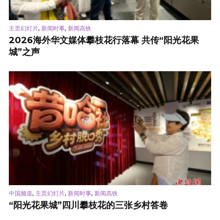
,
,
主页幻灯片
新闻时事
新闻高铁
2026海外华文媒体攀枝花行落幕 共传“阳光花果
城”之声
,
,
,
中国频道
主页幻灯片
新闻时事
新闻高铁
“阳光花果城”四川攀枝花的三张乡村答卷