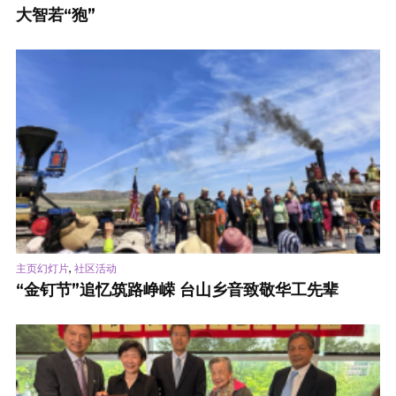
大智若“狍”
,
主页幻灯片
社区活动
“金钉节”追忆筑路峥嵘 台山乡音致敬华工先辈