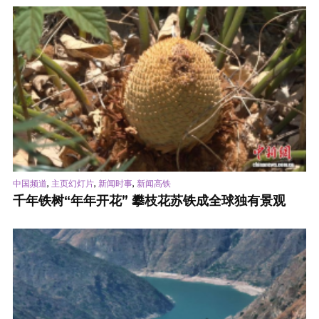
,
,
,
中国频道
主页幻灯片
新闻时事
新闻高铁
千年铁树“年年开花” 攀枝花苏铁成全球独有景观