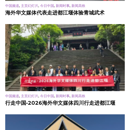
,
,
,
,
中国频道
主页幻灯片
今日中国
新闻时事
新闻高铁
海外华文媒体代表走进都江堰体验青城武术
,
,
,
,
中国频道
主页幻灯片
今日中国
新闻时事
新闻高铁
行走中国·2026海外华文媒体四川行走进都江堰