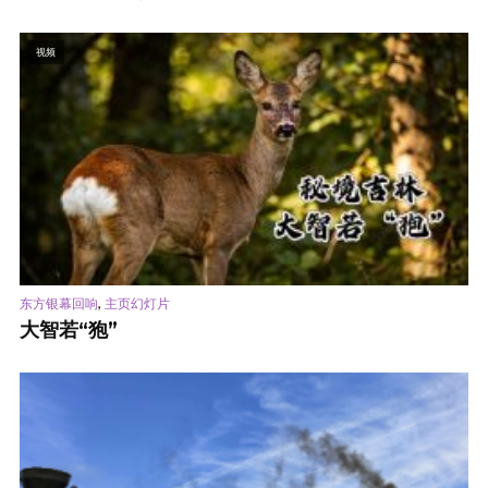
视频
,
东方银幕回响
主页幻灯片
大智若“狍”