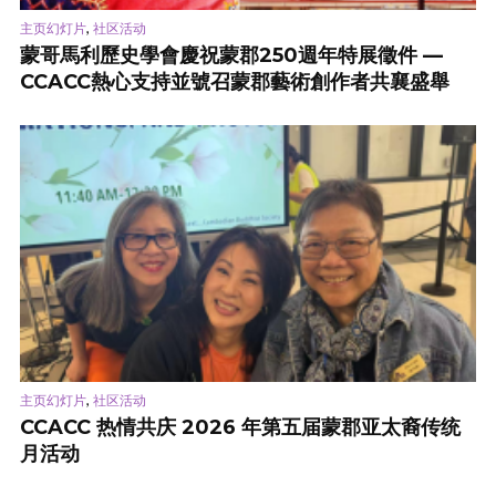
,
主页幻灯片
社区活动
蒙哥馬利歷史學會慶祝蒙郡250週年特展徵件 —
CCACC熱心支持並號召蒙郡藝術創作者共襄盛舉
,
主页幻灯片
社区活动
CCACC 热情共庆 2026 年第五届蒙郡亚太裔传统
月活动