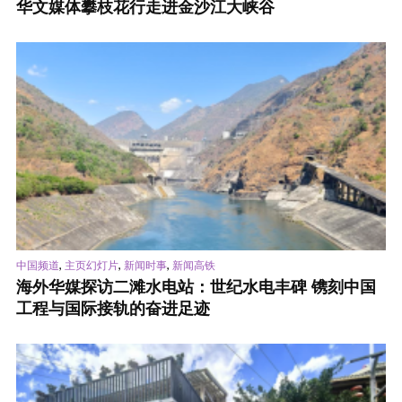
华文媒体攀枝花行走进金沙江大峡谷
,
,
,
中国频道
主页幻灯片
新闻时事
新闻高铁
海外华媒探访二滩水电站：世纪水电丰碑 镌刻中国
工程与国际接轨的奋进足迹