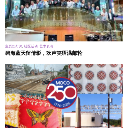
,
,
主页幻灯片
社区活动
艺术表演
碧海蓝天留倩影，欢声笑语满邮轮