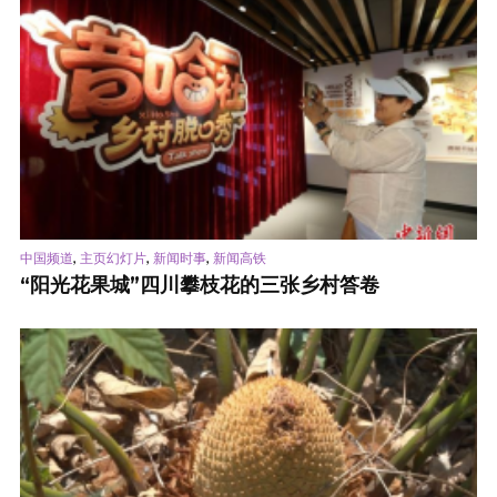
,
,
,
中国频道
主页幻灯片
新闻时事
新闻高铁
“阳光花果城”四川攀枝花的三张乡村答卷