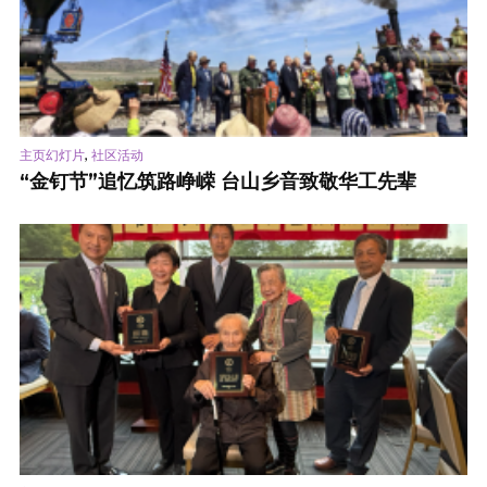
,
主页幻灯片
社区活动
“金钉节”追忆筑路峥嵘 台山乡音致敬华工先辈