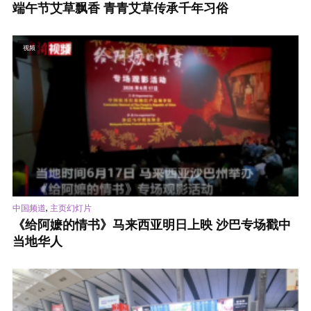
端午节艾草飘香 青青艾草传承千年习俗
视频
,
中国频道
主页幻灯片
《给阿嬷的情书》马来西亚明日上映 沙巴专场戳中
当地华人