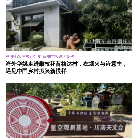
,
,
,
中国频道
主页幻灯片
新闻时事
新闻高铁
海外华媒走进攀枝花昔格达村：在烟火与诗意中，
遇见中国乡村振兴新模样