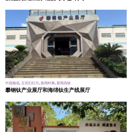
,
,
,
中国频道
主页幻灯片
新闻时事
新闻高铁
攀钢钛产业展厅和海绵钛生产线展厅