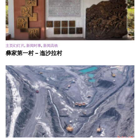
,
,
主页幻灯片
新闻时事
新闻高铁
彝家第一村 – 迤沙拉村