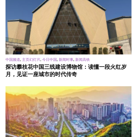
,
,
,
,
中国频道
主页幻灯片
今日中国
新闻时事
新闻高铁
探访攀枝花中国三线建设博物馆：读懂一段火红岁
月，见证一座城市的时代传奇