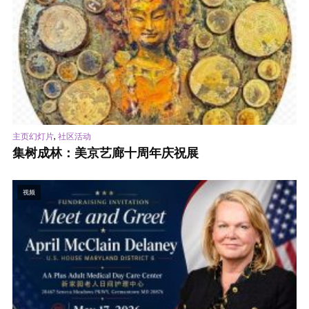
,
主页幻灯片
社区活动
集树成林：美京艺廊十周年庆祝展
视频