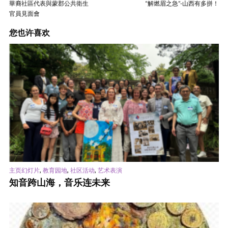
華裔社區代表與蒙郡公共衛生
“解燃眉之急”-山西有多拼！
官員見面會
您也许喜欢
,
,
,
主页幻灯片
教育园地
社区活动
艺术表演
知音跨山海，音乐连未来