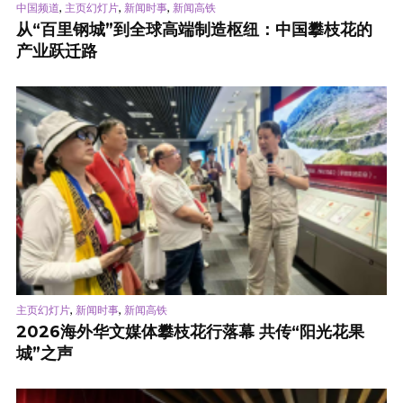
,
,
,
中国频道
主页幻灯片
新闻时事
新闻高铁
从“百里钢城”到全球高端制造枢纽：中国攀枝花的
产业跃迁路
,
,
主页幻灯片
新闻时事
新闻高铁
2026海外华文媒体攀枝花行落幕 共传“阳光花果
城”之声