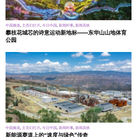
,
,
,
,
中国频道
主页幻灯片
今日中国
新闻时事
新闻高铁
攀枝花城芯的诗意运动新地标——东华山山地体育
公园
,
,
,
,
中国频道
主页幻灯片
今日中国
新闻时事
新闻高铁
新能源赛道上的“速度与绿色”传奇