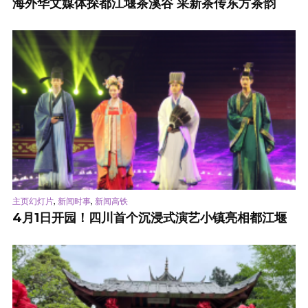
海外华文媒体探都江堰茶溪谷 采新茶传东方茶韵
,
,
主页幻灯片
新闻时事
新闻高铁
4月1日开园！四川首个沉浸式演艺小镇亮相都江堰