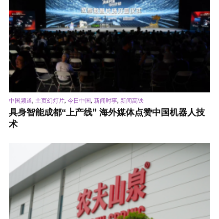
,
,
,
,
中国频道
主页幻灯片
今日中国
新闻时事
新闻高铁
具身智能成都“上产线” 海外媒体点赞中国机器人技
术