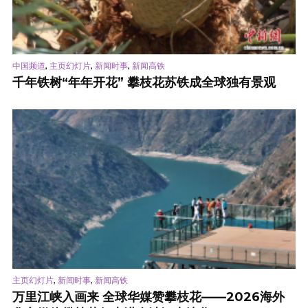
,
,
,
中国频道
主页幻灯片
新闻时事
新闻高铁
千年铁树“年年开花” 攀枝花苏铁成全球独有景观
,
,
主页幻灯片
新闻时事
新闻高铁
万里江峡入画来 全球华媒赞攀枝花——2026海外