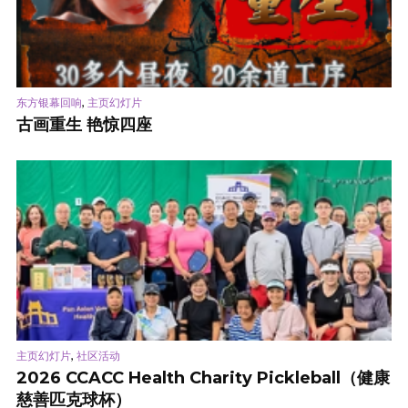
,
东方银幕回响
主页幻灯片
古画重生 艳惊四座
,
主页幻灯片
社区活动
2026 CCACC Health Charity Pickleball（健康
慈善匹克球杯）