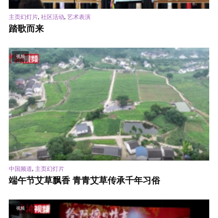
,
,
主页幻灯片
社区活动
艺术表演
踏歌而来
视频
,
中国频道
主页幻灯片
端午节艾草飘香 青青艾草传承千年习俗
视频