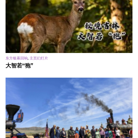
,
东方银幕回响
主页幻灯片
大智若“狍”