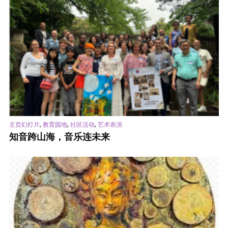
,
,
,
主页幻灯片
教育园地
社区活动
艺术表演
知音跨山海，音乐连未来