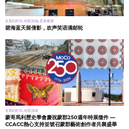
,
,
主页幻灯片
社区活动
艺术表演
碧海蓝天留倩影，欢声笑语满邮轮
,
主页幻灯片
社区活动
蒙哥馬利歷史學會慶祝蒙郡250週年特展徵件 —
CCACC熱心支持並號召蒙郡藝術創作者共襄盛舉