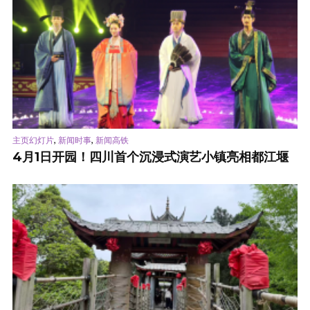
,
,
主页幻灯片
新闻时事
新闻高铁
4月1日开园！四川首个沉浸式演艺小镇亮相都江堰