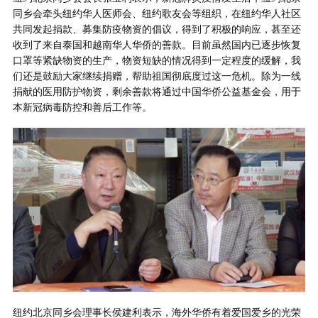
同乡会牵头纽约华人医师会、纽约歌友会等组织，在纽约华人社区
共同发起捐款、募集防疫物资的倡议，得到了积极的响应，甚至还
收到了来自泰国和越南华人华侨的善款。目前虽然国内已逐步恢复
口罩等紧缺物资的生产，物资短缺的情况得到一定程度的缓解，我
们还是鼓励大家继续捐赠，帮助祖国彻底度过这一危机。除为一线
捐献的医用防护物资，剩余善款将通过中国华侨公益基金会，用于
本新冠病毒防控和善后工作等。
纽约北京同乡会理事长侯建利表示，海外华侨有着爱国爱乡的光荣