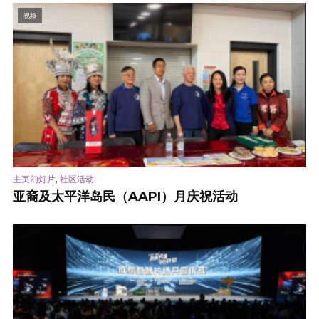
视频
,
主页幻灯片
社区活动
亚裔及太平洋岛民（AAPI）月庆祝活动