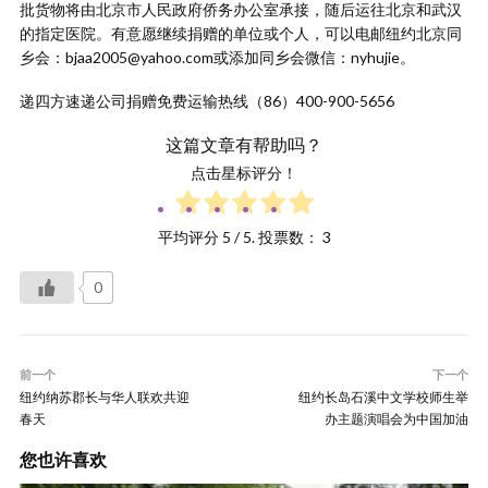
批货物将由北京市人民政府侨务办公室承接，随后运往北京和武汉
的指定医院。有意愿继续捐赠的单位或个人，可以电邮纽约北京同
乡会：bjaa2005@yahoo.com或添加同乡会微信：nyhujie。
递四方速递公司捐赠免费运输热线（86）400-900-5656
这篇文章有帮助吗？
点击星标评分！
平均评分
5
/ 5. 投票数：
3
0
前一个
下一个
纽约纳苏郡长与华人联欢共迎
纽约长岛石溪中文学校师生举
春天
办主题演唱会为中国加油
您也许喜欢