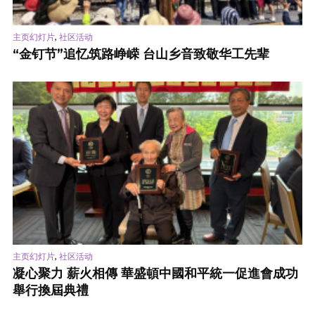
,
主页幻灯片
社区活动
“金钉节”追忆筑路峥嵘 台山乡音致敬华工先辈
,
主页幻灯片
社区活动
凝心聚力 薪火相傳 華盛頓中國和平統一促進會成功
舉行換屆典禮