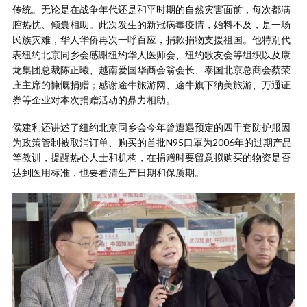
传统。无论是在战争年代还是和平时期的自然灾害面前，每次都满
腔热忱、倾囊相助。此次发生的新冠病毒疫情，始料不及，是一场
民族灾难，华人华侨再次一呼百应，捐款捐物支援祖国。他特别代
表纽约北京同乡会感谢纽约华人医师会、纽约歌友会等组织以及康
龙集团总裁陈正曦、越南爱国华商会翁会长、泰国北京总商会蔡荣
庄主席的慷慨捐赠；感谢途牛旅游网、途牛旗下纳美旅游、万通证
券等企业对本次捐赠活动的鼎力相助。
侯建利还讲述了纽约北京同乡会今年曾遭遇预定的四千套防护服因
为政策管制被取消订单、购买的首批N95口罩为2006年的过期产品
等教训，提醒热心人士和机构，在捐赠时要留意拟购买的物资是否
达到医用标准，也要看清生产日期和保质期。