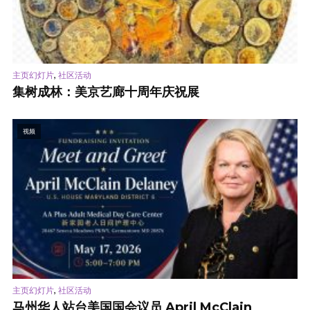
,
主页幻灯片
社区活动
集树成林：美京艺廊十周年庆祝展
视频
,
主页幻灯片
社区活动
马州华人站台美国国会议员 April McClain