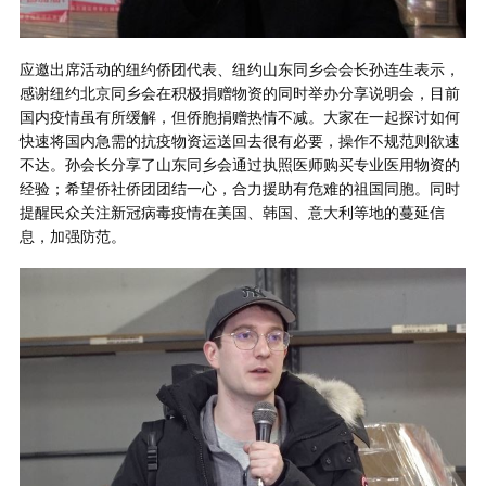
应邀出席活动的纽约侨团代表、纽约山东同乡会会长孙连生表示，
感谢纽约北京同乡会在积极捐赠物资的同时举办分享说明会，目前
国内疫情虽有所缓解，但侨胞捐赠热情不减。大家在一起探讨如何
快速将国内急需的抗疫物资运送回去很有必要，操作不规范则欲速
不达。孙会长分享了山东同乡会通过执照医师购买专业医用物资的
经验；希望侨社侨团团结一心，合力援助有危难的祖国同胞。同时
提醒民众关注新冠病毒疫情在美国、韩国、意大利等地的蔓延信
息，加强防范。