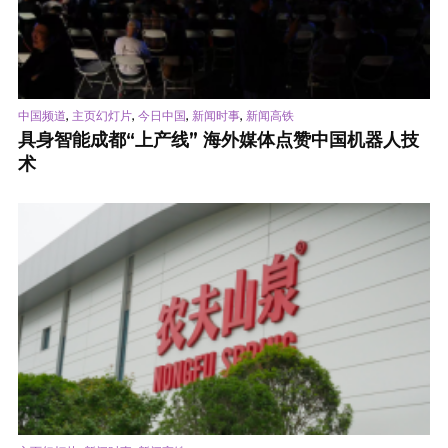
,
,
,
,
中国频道
主页幻灯片
今日中国
新闻时事
新闻高铁
具身智能成都“上产线” 海外媒体点赞中国机器人技
术