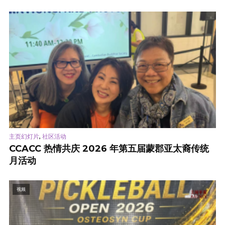
,
主页幻灯片
社区活动
CCACC 热情共庆 2026 年第五届蒙郡亚太裔传统
月活动
视频