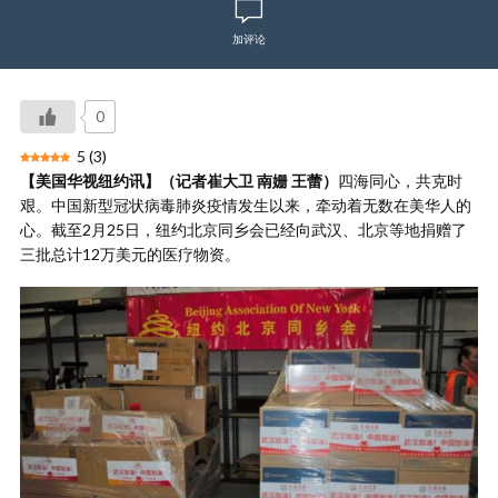
加评论
0
5
(
3
)
【美国华视纽约讯】（记者崔大卫 南姗 王蕾）
四海同心，共克时
艰。中国新型冠状病毒肺炎疫情发生以来，牵动着无数在美华人的
心。截至2月25日，纽约北京同乡会已经向武汉、北京等地捐赠了
三批总计12万美元的医疗物资。