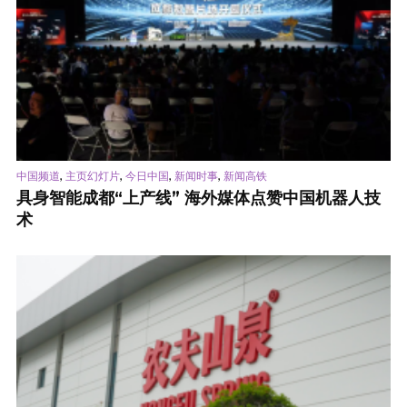
,
,
,
,
中国频道
主页幻灯片
今日中国
新闻时事
新闻高铁
具身智能成都“上产线” 海外媒体点赞中国机器人技
术