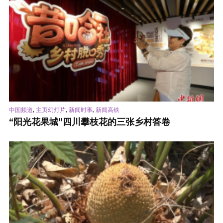
,
,
,
中国频道
主页幻灯片
新闻时事
新闻高铁
“阳光花果城”四川攀枝花的三张乡村答卷