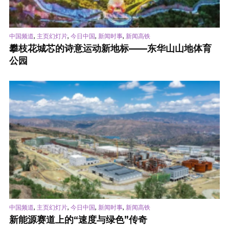
,
,
,
,
中国频道
主页幻灯片
今日中国
新闻时事
新闻高铁
攀枝花城芯的诗意运动新地标——东华山山地体育
公园
,
,
,
,
中国频道
主页幻灯片
今日中国
新闻时事
新闻高铁
新能源赛道上的“速度与绿色”传奇