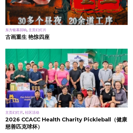
,
东方银幕回响
主页幻灯片
古画重生 艳惊四座
,
主页幻灯片
社区活动
2026 CCACC Health Charity Pickleball（健康
慈善匹克球杯）