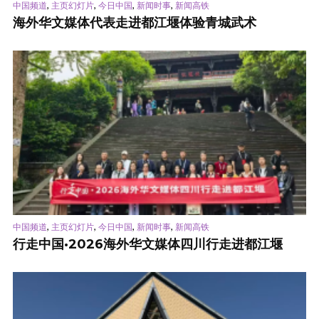
,
,
,
,
中国频道
主页幻灯片
今日中国
新闻时事
新闻高铁
海外华文媒体代表走进都江堰体验青城武术
,
,
,
,
中国频道
主页幻灯片
今日中国
新闻时事
新闻高铁
行走中国·2026海外华文媒体四川行走进都江堰