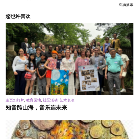
圆满落幕
您也许喜欢
,
,
,
主页幻灯片
教育园地
社区活动
艺术表演
知音跨山海，音乐连未来