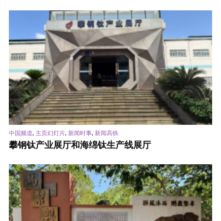
,
,
,
中国频道
主页幻灯片
新闻时事
新闻高铁
攀钢钛产业展厅和海绵钛生产线展厅