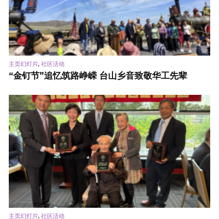
,
主页幻灯片
社区活动
“金钉节”追忆筑路峥嵘 台山乡音致敬华工先辈
,
主页幻灯片
社区活动