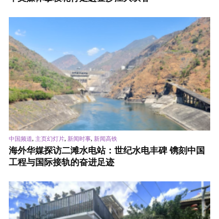
,
,
,
中国频道
主页幻灯片
新闻时事
新闻高铁
海外华媒探访二滩水电站：世纪水电丰碑 镌刻中国
工程与国际接轨的奋进足迹