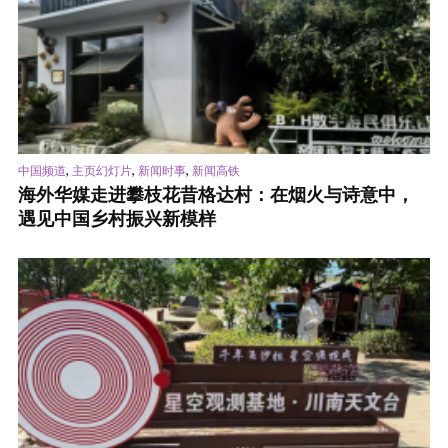
,
,
,
中国频道
主页幻灯片
新闻时事
新闻高铁
海外华媒走进攀枝花昔格达村：在烟火与诗意中，
遇见中国乡村振兴新模样