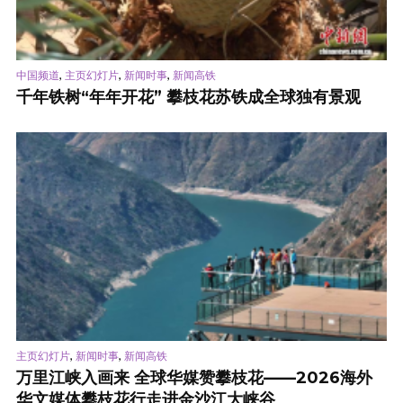
,
,
,
中国频道
主页幻灯片
新闻时事
新闻高铁
千年铁树“年年开花” 攀枝花苏铁成全球独有景观
,
,
主页幻灯片
新闻时事
新闻高铁
万里江峡入画来 全球华媒赞攀枝花——2026海外
华文媒体攀枝花行走进金沙江大峡谷