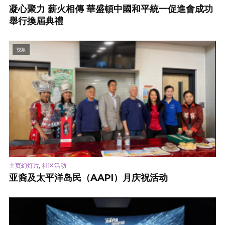
凝心聚力 薪火相傳 華盛頓中國和平統一促進會成功
舉行換屆典禮
视频
,
主页幻灯片
社区活动
亚裔及太平洋岛民（AAPI）月庆祝活动