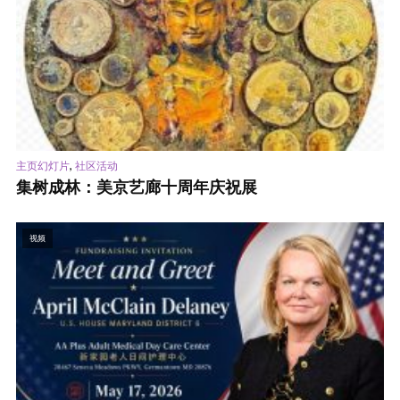
,
主页幻灯片
社区活动
集树成林：美京艺廊十周年庆祝展
视频