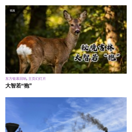
视频
,
东方银幕回响
主页幻灯片
大智若“狍”