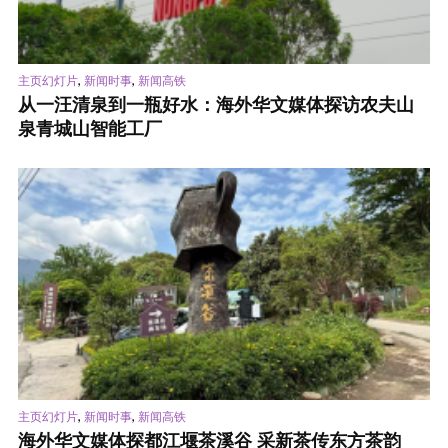
,
,
主页幻灯片
新闻时事
新闻高铁
从一汪清泉到一瓶好水：海外华文媒体探访农夫山
泉青城山智能工厂
,
,
主页幻灯片
新闻时事
新闻高铁
海外华文媒体探都江堰茶溪谷 采新茶传东方茶韵