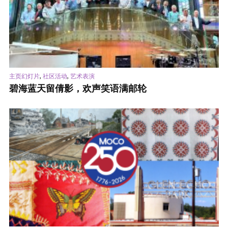
,
,
主页幻灯片
社区活动
艺术表演
碧海蓝天留倩影，欢声笑语满邮轮