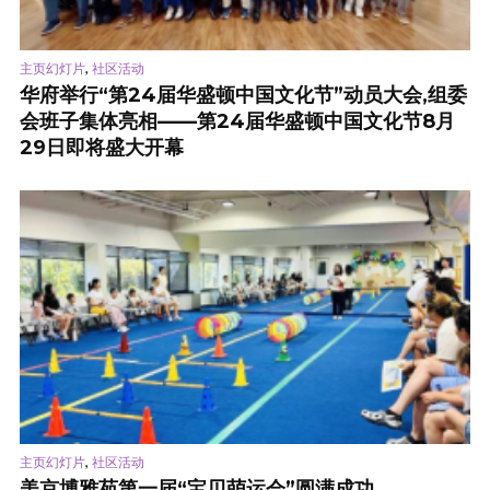
,
主页幻灯片
社区活动
华府举行“第24届华盛顿中国文化节”动员大会,组委
会班子集体亮相——第24届华盛顿中国文化节8月
29日即将盛大开幕
,
主页幻灯片
社区活动
美京博雅苑第一届“宝贝萌运会”圆满成功