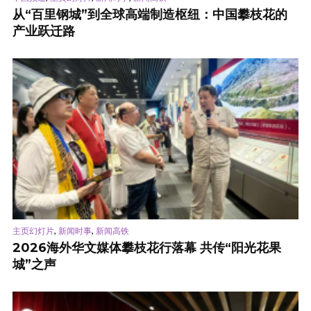
从“百里钢城”到全球高端制造枢纽：中国攀枝花的
产业跃迁路
,
,
主页幻灯片
新闻时事
新闻高铁
2026海外华文媒体攀枝花行落幕 共传“阳光花果
城”之声