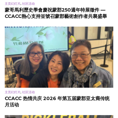
,
主页幻灯片
社区活动
蒙哥馬利歷史學會慶祝蒙郡250週年特展徵件 —
CCACC熱心支持並號召蒙郡藝術創作者共襄盛舉
,
主页幻灯片
社区活动
CCACC 热情共庆 2026 年第五届蒙郡亚太裔传统
月活动