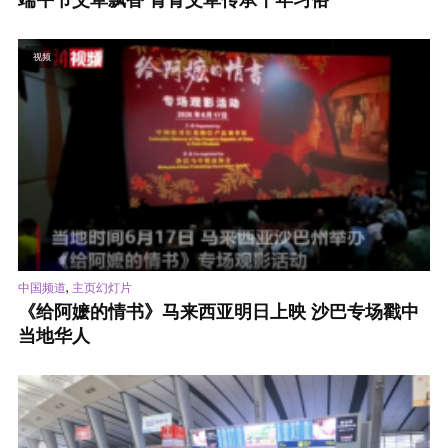
端午节艾草飘香 青青艾草传承千年习俗
视频
,
中国频道
主页幻灯片
《给阿嬷的情书》马来西亚明日上映 沙巴专场戳中
当地华人