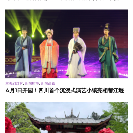
,
,
主页幻灯片
新闻时事
新闻高铁
4月1日开园！四川首个沉浸式演艺小镇亮相都江堰