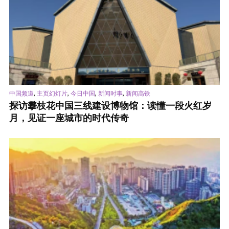
,
,
,
,
中国频道
主页幻灯片
今日中国
新闻时事
新闻高铁
探访攀枝花中国三线建设博物馆：读懂一段火红岁
月，见证一座城市的时代传奇