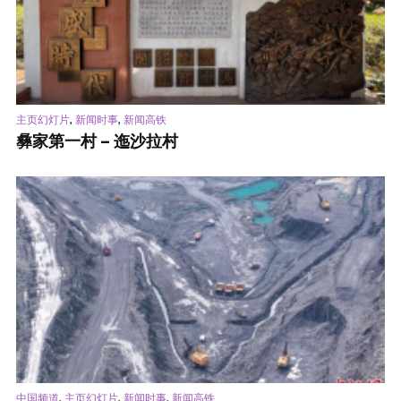
,
,
主页幻灯片
新闻时事
新闻高铁
彝家第一村 – 迤沙拉村
,
,
,
中国频道
主页幻灯片
新闻时事
新闻高铁