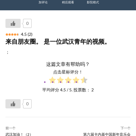
加评论
稍后观看
影院模式
0
4.5
(
2
)
来自朋友圈。 是一位武汉青年的视频。
；
这篇文章有帮助吗？
点击星标评分！
平均评分
4.5
/ 5. 投票数：
2
0
前一个
下一个
武汉加油！（2）
第六届卡内基中国新年音乐会