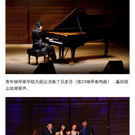
青年钢琴家毕聪为观众演奏了贝多芬《第23钢琴奏鸣曲》，赢得观
众如潮掌声。