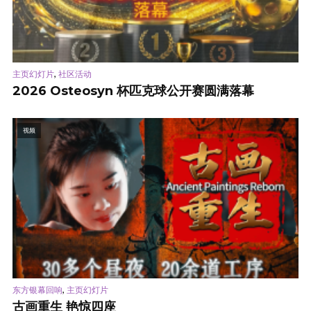
,
主页幻灯片
社区活动
2026 Osteosyn 杯匹克球公开赛圆满落幕
视频
,
东方银幕回响
主页幻灯片
古画重生 艳惊四座