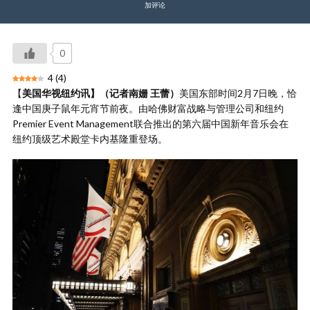
加评论
0
4
(
4
)
【
美国华视纽约讯】（记者南姗 王蕾）
美国东部时间2月7日晚，恰
逢中国庚子鼠年元宵节前夜。由哈佛财富战略与管理公司和纽约
Premier Event Management联合推出的第六届中国新年音乐会在
纽约顶级艺术殿堂卡内基隆重登场。