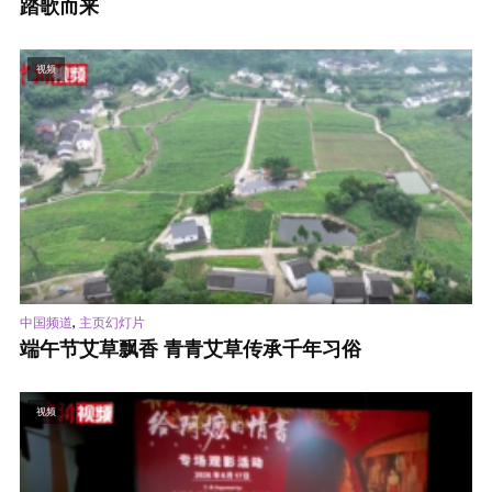
踏歌而来
视频
,
中国频道
主页幻灯片
端午节艾草飘香 青青艾草传承千年习俗
视频