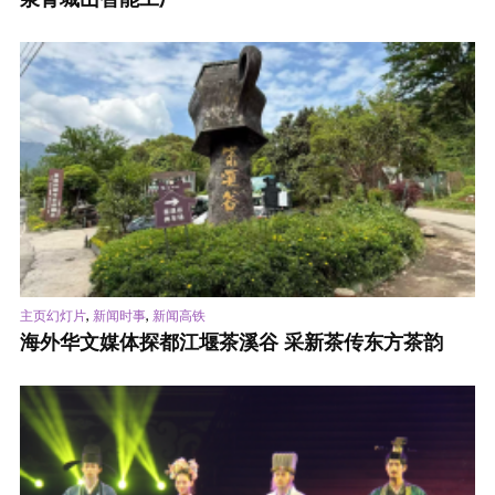
,
,
主页幻灯片
新闻时事
新闻高铁
海外华文媒体探都江堰茶溪谷 采新茶传东方茶韵