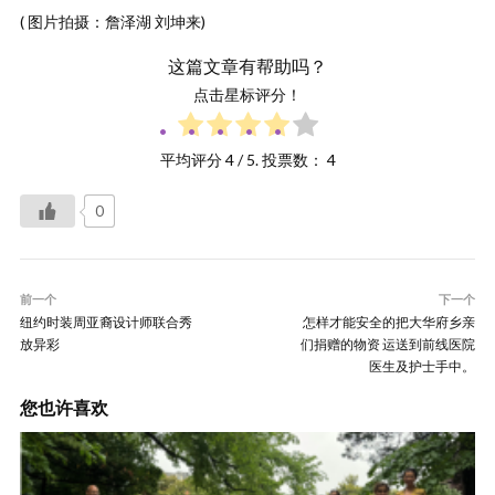
( 图片拍摄：詹泽湖 刘坤来)
这篇文章有帮助吗？
点击星标评分！
平均评分
4
/ 5. 投票数：
4
0
前一个
下一个
纽约时装周亚裔设计师联合秀
怎样才能安全的把大华府乡亲
放异彩
们捐赠的物资 运送到前线医院
医生及护士手中。
您也许喜欢