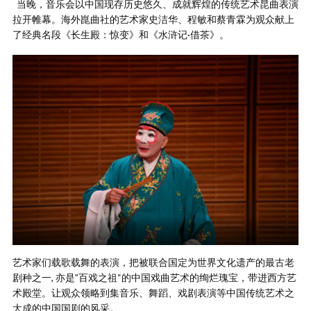
当晚，音乐会以中国现存历史悠久、成就辉煌的传统艺术昆曲表演
拉开帷幕。海外崑曲社的艺术家史洁华、程敏和蔡青霖为观众献上
了经典名段《长生殿：惊变》和《水浒记·借茶》。
艺术家们载歌载舞的表演，把被联合国定为世界文化遗产的最古老
剧种之一, 亦是”百戏之祖“的中国戏曲艺术的绚烂瑰宝，带进西方艺
术殿堂。让观众领略到集音乐、舞蹈、戏剧表演等中国传统艺术之
大成的中国国剧的风采。