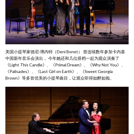
美国小提琴家德尼·博内特（Deni Bonet） 曾连续数年参加卡内基
中国新年音乐会演出， 今年她还和几位搭档一起为观众演奏了
《Light This Candle》、《Primal Dream》、《Why Not You》、
《Palisades》、《Last Girl on Earth》、《Sweet Georgia
Brown》等多首优美的小提琴曲目，让观众听得如醉如痴。