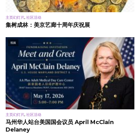
,
主页幻灯片
社区活动
集树成林：美京艺廊十周年庆祝展
视频
,
主页幻灯片
社区活动
马州华人站台美国国会议员 April McClain
Delaney