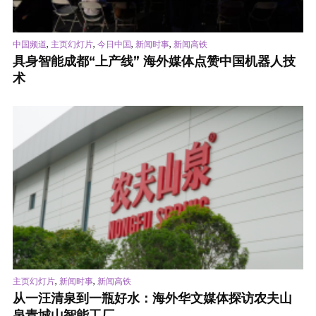
,
,
,
,
中国频道
主页幻灯片
今日中国
新闻时事
新闻高铁
具身智能成都“上产线” 海外媒体点赞中国机器人技
术
,
,
主页幻灯片
新闻时事
新闻高铁
从一汪清泉到一瓶好水：海外华文媒体探访农夫山
泉青城山智能工厂