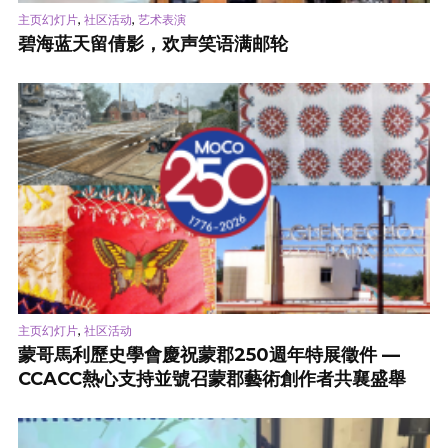
,
,
主页幻灯片
社区活动
艺术表演
碧海蓝天留倩影，欢声笑语满邮轮
,
主页幻灯片
社区活动
蒙哥馬利歷史學會慶祝蒙郡250週年特展徵件 —
CCACC熱心支持並號召蒙郡藝術創作者共襄盛舉