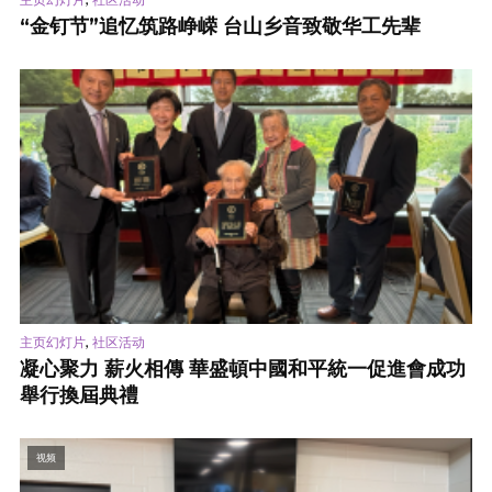
“金钉节”追忆筑路峥嵘 台山乡音致敬华工先辈
,
主页幻灯片
社区活动
凝心聚力 薪火相傳 華盛頓中國和平統一促進會成功
舉行換屆典禮
视频