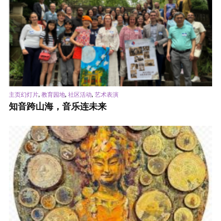
,
,
,
主页幻灯片
教育园地
社区活动
艺术表演
知音跨山海，音乐连未来