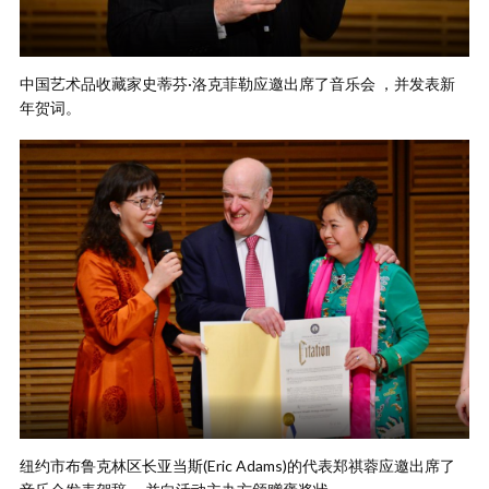
中国艺术品收藏家史蒂芬·洛克菲勒应邀出席了音乐会 ，并发表新
年贺词。
纽约市布鲁克林区长亚当斯(Eric Adams)的代表郑祺蓉应邀出席了