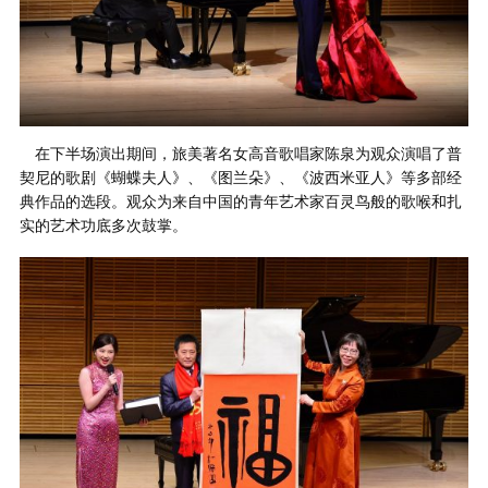
在下半场演出期间，旅美著名女高音歌唱家陈泉为观众演唱了普
契尼的歌剧《蝴蝶夫人》、《图兰朵》、《波西米亚人》等多部经
典作品的选段。观众为来自中国的青年艺术家百灵鸟般的歌喉和扎
实的艺术功底多次鼓掌。