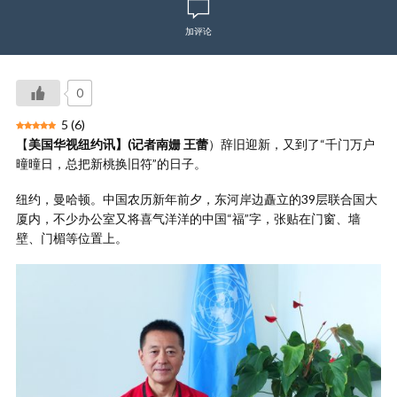
加评论
0
5
(
6
)
【
美国华视纽约讯】(记者南姗 王蕾
）辞旧迎新，又到了“千门万户
曈曈日，总把新桃换旧符”的日子。
纽约，曼哈顿。中国农历新年前夕，东河岸边矗立的39层联合国大
厦内，不少办公室又将喜气洋洋的中国“福”字，张贴在门窗、墙
壁、门楣等位置上。