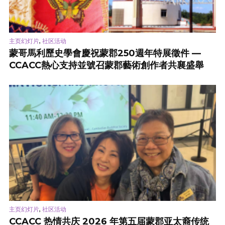
,
主页幻灯片
社区活动
蒙哥馬利歷史學會慶祝蒙郡250週年特展徵件 —
CCACC熱心支持並號召蒙郡藝術創作者共襄盛舉
,
主页幻灯片
社区活动
CCACC 热情共庆 2026 年第五届蒙郡亚太裔传统