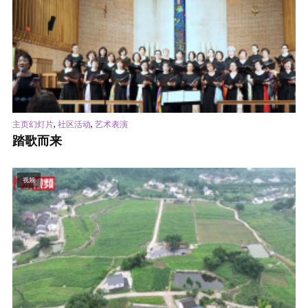
,
,
主页幻灯片
社区活动
艺术表演
踏歌而来
视频