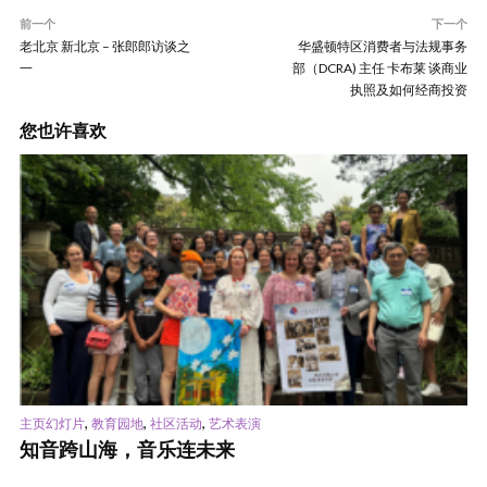
前一个
下一个
老北京 新北京 – 张郎郎访谈之
华盛顿特区消费者与法规事务
一
部（DCRA) 主任 卡布莱 谈商业
执照及如何经商投资
您也许喜欢
,
,
,
主页幻灯片
教育园地
社区活动
艺术表演
知音跨山海，音乐连未来