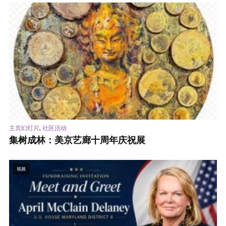
,
主页幻灯片
社区活动
集树成林：美京艺廊十周年庆祝展
视频