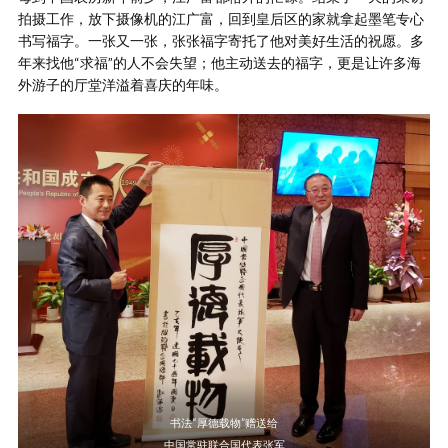
拍摄工作，放下摄像机的江广富，回到皇后区的家就拿起墨笔专心
书写福字。一张又一张，张张福字寄托了他对美好生活的祝愿。多
年来找他“求福”的人不会失望；他主动送去的福字，更是让许多海
外游子的厅堂洋溢着喜庆的年味。
书法“厚德载物”赠送给
中国常驻联合国代表张军