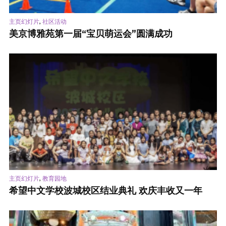
,
主页幻灯片
社区活动
美京博雅苑第一届“宝贝萌运会”圆满成功
,
主页幻灯片
教育园地
希望中文学校波城校区结业典礼 欢庆丰收又一年