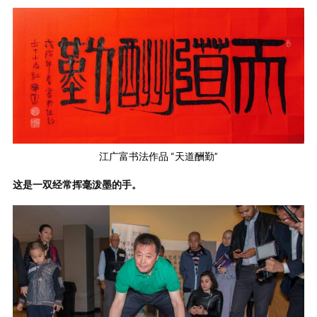
江广富书法作品 “天道酬勤”
这是一双经常挥毫泼墨的手。