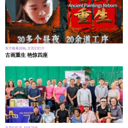
,
东方银幕回响
主页幻灯片
古画重生 艳惊四座
,
主页幻灯片
社区活动