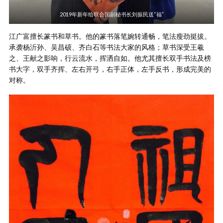
2019年新年给联合国副秘书长刘振民送“福”
江广富擅长篆书和草书。他的篆书落笔婉转通畅，笔法瘦劲挺拔。
承袭杨沂孙、吴昌硕、齐白石等书法大家的风格；草书深受王羲
之、王献之影响，行云流水，挥洒自如。他尤其擅长双手书法及榜
书大字，双手齐挥、左右开弓，右手正体，左手反书，形成完美的
对称。