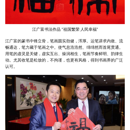
江广富书法作品 “祖国繁荣 人民幸福”
江广富的篆书中锋立骨，笔画圆实劲健，浑厚。运笔讲求内敛、流
畅通达，笔力藏于笔画之中。使气息浩浩然、绵绵然而首尾贯通。
用笔的虚灵是关键，虚实互出、燥润相生，笔画节奏鲜明、韵律生
动。尤其收笔是松放的，不拘谨，也更有风格，得到书画界的广泛
认可。