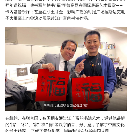
拜年送祝福；他书写的榜书“福”字曾高悬在国际最高艺术殿堂——
卡内基音乐厅；甚至在寸土寸金、影响广泛的时报广场拉斯达克电
子大屏幕上也曾滚动展示过江广富的书法作品。
向哥伦比亚驻联合国记者送“福”
在纽约、在联合国，各国朋友通过江广富的书法艺术，通过他讲解
的”福“、”和“、”家“”禅“”德“等汉字的音、形、意，了解了中国文化
的博大精深， 了解了爱好和平、崇尚和谐友好的中国人民。