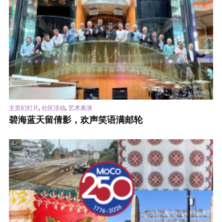
,
,
主页幻灯片
社区活动
艺术表演
碧海蓝天留倩影，欢声笑语满邮轮