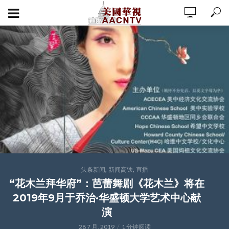
,
,
头条新闻
新闻高铁
直播
“花木兰拜华府”：芭蕾舞剧《花木兰》将在
2019年9月于乔治·华盛顿大学艺术中心献
演
28 7 月, 2019
1 分钟阅读