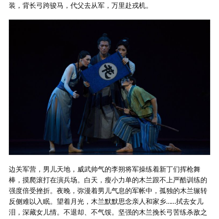
装，背长弓跨骏马，代父去从军，万里赴戎机。
边关军营，男儿天地，威武帅气的李朔将军操练着新丁们挥枪舞
棒，摸爬滚打在演兵场。白天，瘦小力单的木兰跟不上严酷训练的
强度倍受挫折。夜晚，弥漫着男儿气息的军帐中，孤独的木兰辗转
反侧难以入眠。望着月光，木兰默默思念亲人和家乡……拭去女儿
泪，深藏女儿情。不退却、不气馁。坚强的木兰挽长弓苦练杀敌之