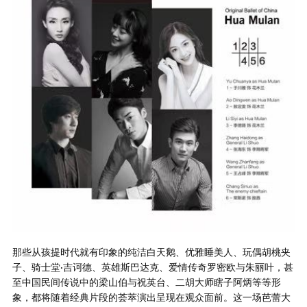
那些从孩提时代就有印象的纯洁白天鹅、优雅睡美人、玩偶胡桃夹
子、骑士堂·吉诃德、英雄斯巴达克、爱情传奇罗密欧与朱丽叶，甚
至中国民间传说中的梁山伯与祝英台、二胡大师瞎子阿炳等等形
象，都将随着经典片段的荟萃演出呈现在观众面前。这一场芭蕾大