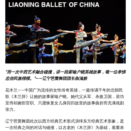
“用一次中西艺术融合碰撞，讲一段家喻户晓英雄故事，颂一位孝悌
忠信民族楷模。”
——辽宁芭蕾舞团团长曲滋娇
花木兰——中国广为流传的女性传奇英雄，一篇传诵千年的北朝民
歌《木兰辞》让她的故事家喻户晓。她代父从军、杀敌卫国，居功
至伟却婉拒官职、只愿恢复女儿身回归故里的故事曲折而充满戏剧
张力。
辽宁芭蕾舞团此次以西方经典艺术形式演绎东方经典艺术形象，是
一次经典之间的对话与碰撞，以古老的《木兰辞》为基础，着重表