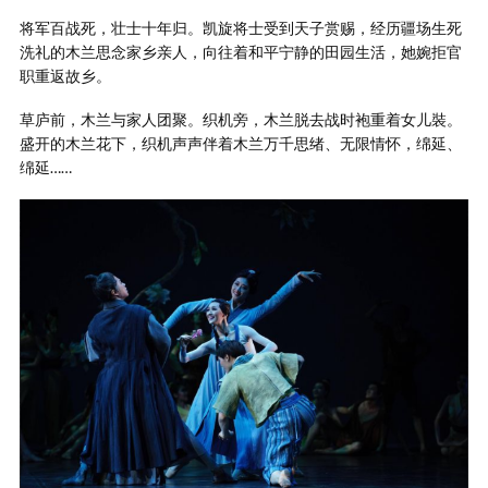
将军百战死，壮士十年归。凯旋将士受到天子赏赐，经历疆场生死
洗礼的木兰思念家乡亲人，向往着和平宁静的田园生活，她婉拒官
职重返故乡。
草庐前，木兰与家人团聚。织机旁，木兰脱去战时袍重着女儿裝。
盛开的木兰花下，织机声声伴着木兰万千思绪、无限情怀，绵延、
绵延……