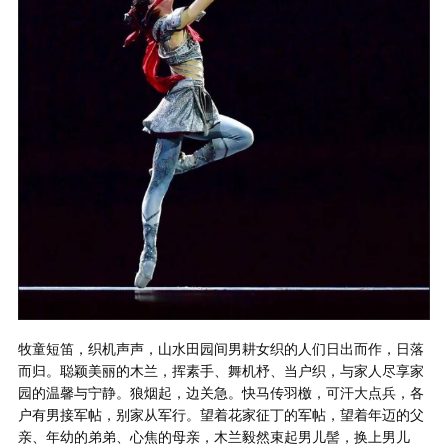
牧童短笛，织机声声，山水田园间男耕女织的人们日出而作，日落
而归。聪颖美丽的木兰，挥素手、舞机杼、当户织，与家人尽享家
园的温馨与宁静。狼烟起，边关急。快马传羽檄，可汗大点兵，各
户有男接军帖，别家从军行。望着花家征丁的军帖，望着年迈的父
亲、年幼的弟弟、心焦的母亲，木兰毅然束起男儿髻，换上男儿