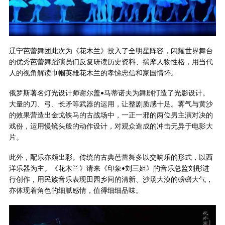
辽宁芭蕾舞团此次为《花木兰》投入了全明星阵容，闪耀世界舞台
的优秀芭蕾舞蹈演员们反复研读历史资料、揣摩人物性格，用当代
人的视角解读巾帼英雄花木兰的孝悌忠信和家国情怀。
俄罗斯著名灯光设计师谢尔盖•马蒂诺夫为舞剧打造了光影设计。
大量的刀、弓、长矛等武器的运用，让整剧质感十足。雾气与黄沙
的效果营造出金戈铁马的古战场中，一正一邪的两位男主演对决的
戏份，运用慢镜头般的动作设计，对观众造成的冲击无异于电影大
片。
此外，配乐亦颇出彩。传统的古典芭蕾舞多以交响乐的形式，以西
洋乐器为主。《花木兰》请来《印象•刘三姐》的音乐总监刘彤进
行创作，用民族音乐表现田园乡间的清新、沙场大漠的磅礴大气，
亦体现着角色的细腻感情，值得细细品味。