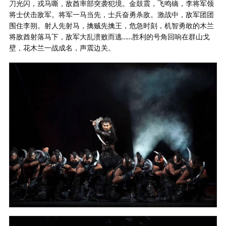
刀光闪，戎马嘶，敌酋率部突袭犯境。金鼓震，飞鸣镝，李将军领
将士伏击敌军。将军一马当先，士兵奋勇杀敌。激战中，敌军团团
围住李朔。射人先射马，擒贼先擒王，危急时刻，机智勇敢的木兰
将敌酋射落马下，敌军大乱溃败而逃……胜利的号角回响在群山戈
壁，花木兰一战成名，声震边关。