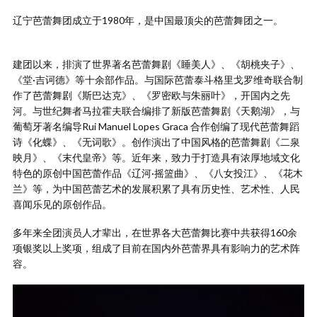
辽宁芭蕾舞团成立于1980年，是中国最顶尖的芭蕾舞团之一。
建团以来，排演了世界著名芭蕾舞剧《睡美人》、《胡桃夹子》、
《堂·吉诃德》等十余部作品。与国际芭蕾泰斗格里戈罗维奇联合制
作了芭蕾舞剧《斯巴达克》、《罗密欧与朱丽叶》，开国内之先
河。与世纪舞者马拉霍夫联合编排了新版芭蕾舞剧《天鹅湖》，与
葡萄牙著名编导Rui Manuel Lopes Graca 合作创编了现代芭蕾舞蹈
诗《化蝶》、《无词歌》。创作演出了中国风格的芭蕾舞剧《二泉
映月》、《末代皇帝》等。近年来，致力于打造具有浓厚地域文化
特色的原创中国芭蕾作品《辽河·摇篮曲》、《八女投江》、《花木
兰》等，为中国芭蕾艺术的发展积累了具有历史性、艺术性、人民
喜闻乐见的原创作品。
多年来全团演员人才辈出，在世界各大芭蕾舞比赛中共获得160余
项银奖以上奖项，组成了目前在国内外芭蕾界具有影响力的艺术阵
容。