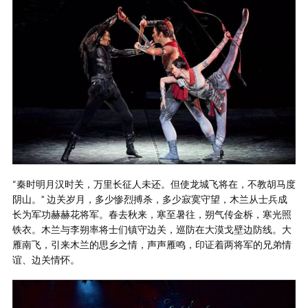
“秦时明月汉时关，万里长征人未还。但使龙城飞将在，不教胡马度
阴山。” 边关岁月，多少惨烈搏杀，多少寂寞守望，木兰从士兵成
长为军功赫赫花将军。春去秋来，寒至暑往，朔气传金柝，寒光照
铁衣。木兰与李朔率将士们镇守边关，巡防在大漠戈壁边防线。大
雁南飞，引来木兰的思乡之情，声声雁鸣，印证着两将军的兄弟情
谊、边关情怀。