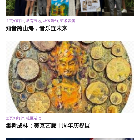
,
,
,
主页幻灯片
教育园地
社区活动
艺术表演
知音跨山海，音乐连未来
,
主页幻灯片
社区活动
集树成林：美京艺廊十周年庆祝展