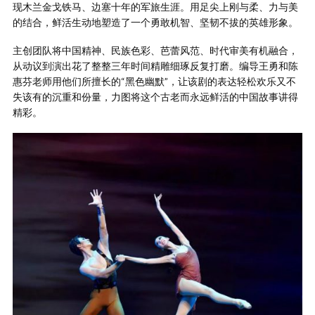
现木兰金戈铁马、边塞十年的军旅生涯。用足尖上刚与柔、力与美
的结合，鲜活生动地塑造了一个勇敢机智、坚韧不拔的英雄形象。
主创团队将中国精神、民族色彩、芭蕾风范、时代审美有机融合，
从动议到演出花了整整三年时间精雕细琢反复打磨。编导王勇和陈
惠芬老师用他们所擅长的“黑色幽默”，让该剧的表达轻松欢乐又不
失该有的沉重和份量，力图将这个古老而永远鲜活的中国故事讲得
精彩。