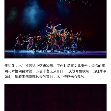
黎明前，木兰巡营途中突遭冷箭。疗伤时暴露女儿身份，惊愕的李
朔与木兰四目对视，万语千言无从开口……决战号角吹响，出征军令
如山，望着李朔率部远去的背影，木兰倍感伤心孤独。