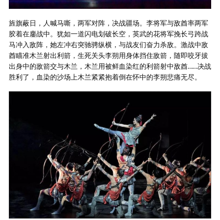
旌旗蔽日，人喊马嘶，两军对阵，决战疆场。李将军与敌酋率两军
胶着在鏖战中。犹如一道闪电划破长空，英武的花将军挽长弓跨战
马冲入敌阵，她左冲右突驰骋纵横，与战友们奋力杀敌。激战中敌
酋瞄准木兰射出利箭，生死关头李朔用身体挡住敌箭，随即咬牙拔
出身中的敌箭交与木兰，木兰用被鲜血染红的利箭射中敌酋……决战
胜利了，血染的沙场上木兰紧紧抱着倒在怀中的李朔悲痛无尽。