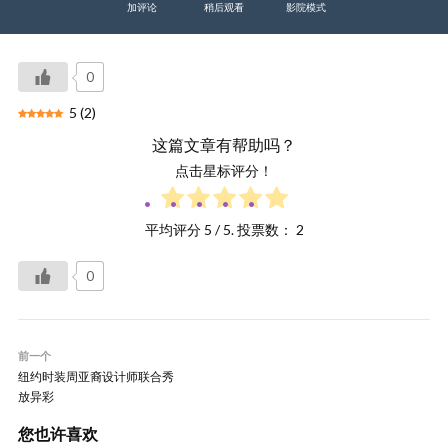
加评论
稍后观看
影院模式
0
5
(
2
)
这篇文章有帮助吗？
点击星标评分！
平均评分
5
/ 5. 投票数：
2
0
前一个
纽约时装周亚裔设计师联合秀
放异彩
您也许喜欢