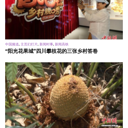
,
,
,
中国频道
主页幻灯片
新闻时事
新闻高铁
“阳光花果城”四川攀枝花的三张乡村答卷