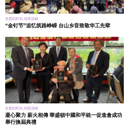
,
主页幻灯片
社区活动
“金钉节”追忆筑路峥嵘 台山乡音致敬华工先辈
,
主页幻灯片
社区活动
凝心聚力 薪火相傳 華盛頓中國和平統一促進會成功
舉行換屆典禮