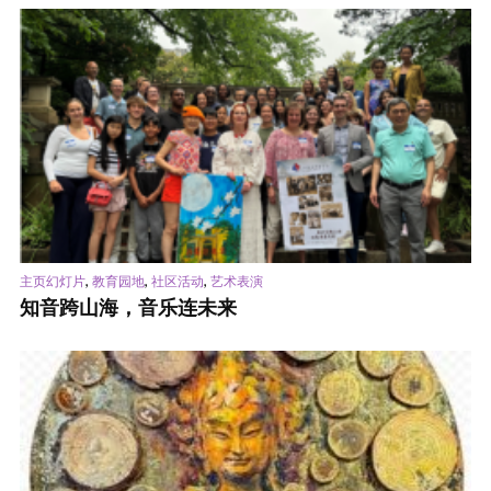
,
,
,
主页幻灯片
教育园地
社区活动
艺术表演
知音跨山海，音乐连未来