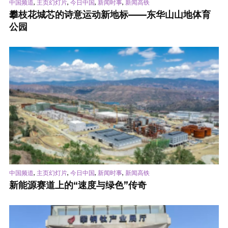
,
,
,
,
中国频道
主页幻灯片
今日中国
新闻时事
新闻高铁
攀枝花城芯的诗意运动新地标——东华山山地体育
公园
,
,
,
,
中国频道
主页幻灯片
今日中国
新闻时事
新闻高铁
新能源赛道上的“速度与绿色”传奇