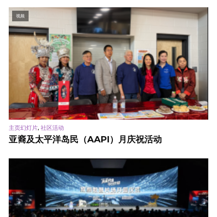
视频
,
主页幻灯片
社区活动
亚裔及太平洋岛民（AAPI）月庆祝活动