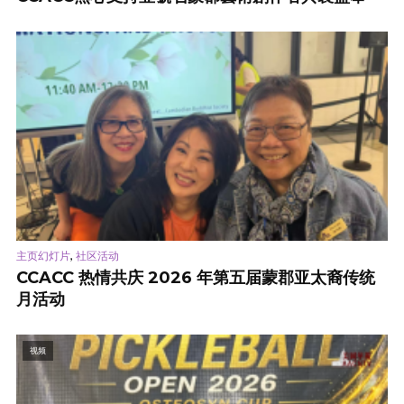
,
主页幻灯片
社区活动
CCACC 热情共庆 2026 年第五届蒙郡亚太裔传统
月活动
视频