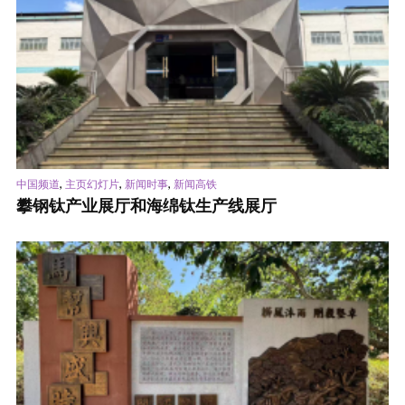
,
,
,
中国频道
主页幻灯片
新闻时事
新闻高铁
攀钢钛产业展厅和海绵钛生产线展厅