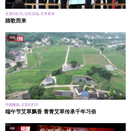
,
,
主页幻灯片
社区活动
艺术表演
踏歌而来
视频
,
中国频道
主页幻灯片
端午节艾草飘香 青青艾草传承千年习俗
视频