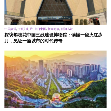
,
,
,
,
中国频道
主页幻灯片
今日中国
新闻时事
新闻高铁
探访攀枝花中国三线建设博物馆：读懂一段火红岁
月，见证一座城市的时代传奇