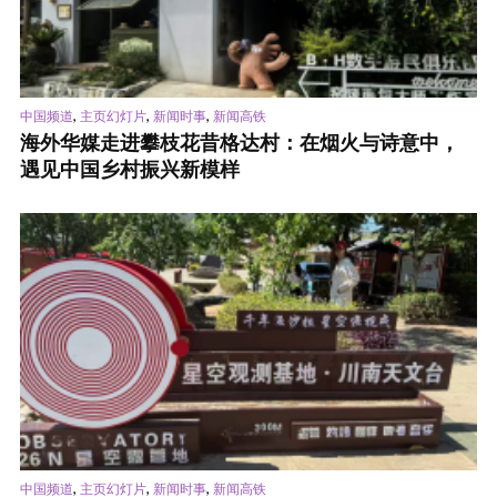
,
,
,
中国频道
主页幻灯片
新闻时事
新闻高铁
海外华媒走进攀枝花昔格达村：在烟火与诗意中，
遇见中国乡村振兴新模样
,
,
,
中国频道
主页幻灯片
新闻时事
新闻高铁