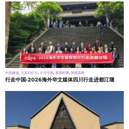
,
,
,
,
中国频道
主页幻灯片
今日中国
新闻时事
新闻高铁
行走中国·2026海外华文媒体四川行走进都江堰