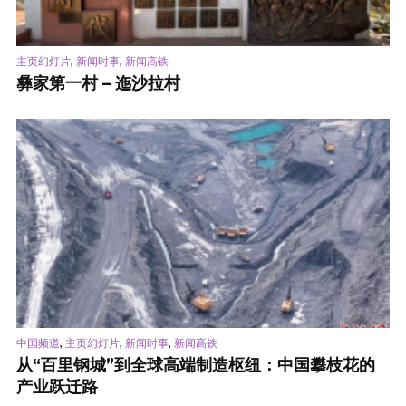
,
,
主页幻灯片
新闻时事
新闻高铁
彝家第一村 – 迤沙拉村
,
,
,
中国频道
主页幻灯片
新闻时事
新闻高铁
从“百里钢城”到全球高端制造枢纽：中国攀枝花的
产业跃迁路