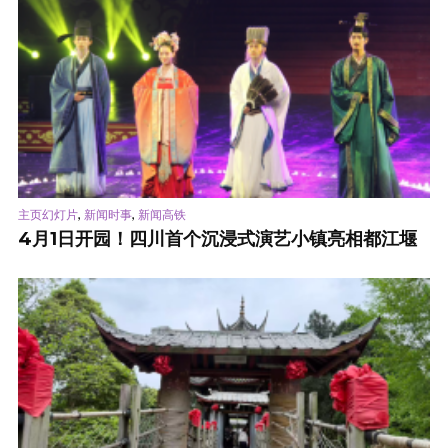
,
,
主页幻灯片
新闻时事
新闻高铁
4月1日开园！四川首个沉浸式演艺小镇亮相都江堰