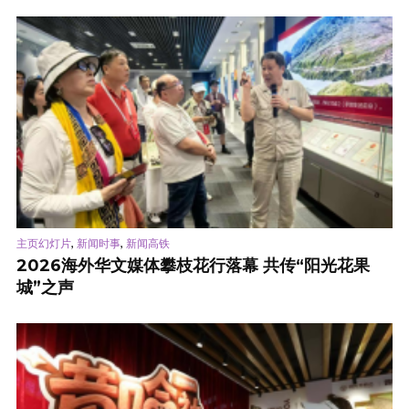
,
,
主页幻灯片
新闻时事
新闻高铁
2026海外华文媒体攀枝花行落幕 共传“阳光花果
城”之声