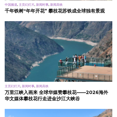
,
,
,
中国频道
主页幻灯片
新闻时事
新闻高铁
千年铁树“年年开花” 攀枝花苏铁成全球独有景观
,
,
主页幻灯片
新闻时事
新闻高铁
万里江峡入画来 全球华媒赞攀枝花——2026海外
华文媒体攀枝花行走进金沙江大峡谷