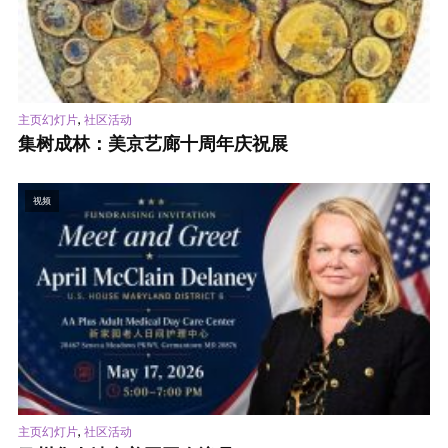
,
主页幻灯片
社区活动
集树成林：美京艺廊十周年庆祝展
视频
,
主页幻灯片
社区活动