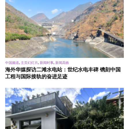
,
,
,
中国频道
主页幻灯片
新闻时事
新闻高铁
海外华媒探访二滩水电站：世纪水电丰碑 镌刻中国
工程与国际接轨的奋进足迹