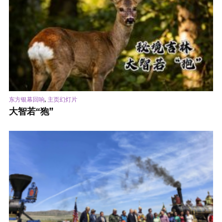
,
东方银幕回响
主页幻灯片
大智若“狍”