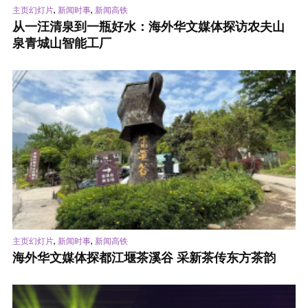
,
,
主页幻灯片
新闻时事
新闻高铁
从一汪清泉到一瓶好水：海外华文媒体探访农夫山
泉青城山智能工厂
,
,
主页幻灯片
新闻时事
新闻高铁
海外华文媒体探都江堰茶溪谷 采新茶传东方茶韵