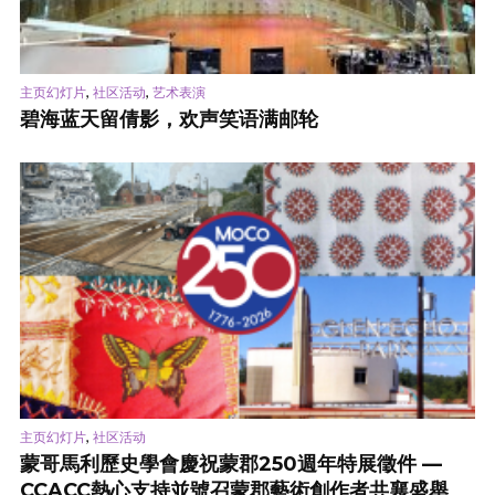
,
,
主页幻灯片
社区活动
艺术表演
碧海蓝天留倩影，欢声笑语满邮轮
,
主页幻灯片
社区活动
蒙哥馬利歷史學會慶祝蒙郡250週年特展徵件 —
CCACC熱心支持並號召蒙郡藝術創作者共襄盛舉