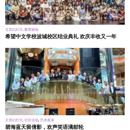
,
主页幻灯片
教育园地
希望中文学校波城校区结业典礼 欢庆丰收又一年
,
,
主页幻灯片
社区活动
艺术表演
碧海蓝天留倩影，欢声笑语满邮轮