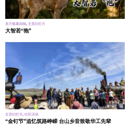
,
东方银幕回响
主页幻灯片
大智若“狍”
,
主页幻灯片
社区活动
“金钉节”追忆筑路峥嵘 台山乡音致敬华工先辈