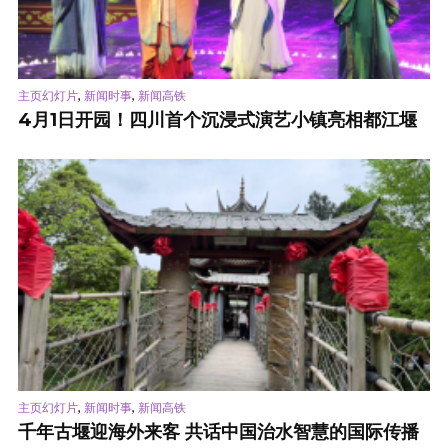
,
,
主页幻灯片
新闻时事
新闻高铁
4月1日开园！四川首个沉浸式演艺小镇亮相都江堰
,
,
主页幻灯片
新闻时事
新闻高铁
千年古堰迎海外来客 共话中国治水智慧的国际传播