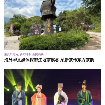
,
,
主页幻灯片
新闻时事
新闻高铁
海外华文媒体探都江堰茶溪谷 采新茶传东方茶韵