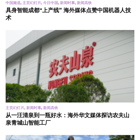
,
,
,
,
中国频道
主页幻灯片
今日中国
新闻时事
新闻高铁
具身智能成都“上产线” 海外媒体点赞中国机器人技
术
,
,
主页幻灯片
新闻时事
新闻高铁
从一汪清泉到一瓶好水：海外华文媒体探访农夫山
泉青城山智能工厂