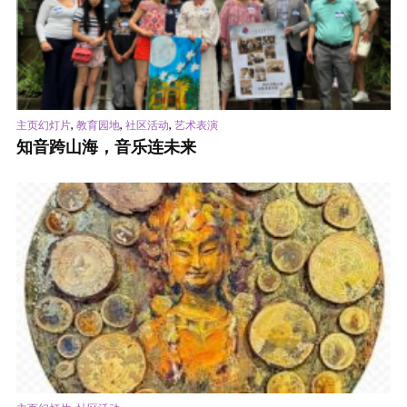
,
,
,
主页幻灯片
教育园地
社区活动
艺术表演
知音跨山海，音乐连未来