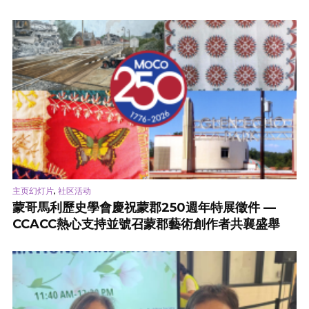
,
主页幻灯片
社区活动
蒙哥馬利歷史學會慶祝蒙郡250週年特展徵件 —
CCACC熱心支持並號召蒙郡藝術創作者共襄盛舉