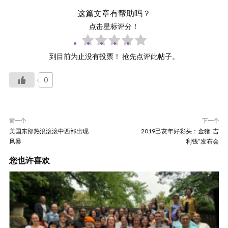
这篇文章有帮助吗？
点击星标评分！
到目前为止没有投票！ 抢先点评此帖子。
0
前一个
下一个
美国东部热浪滚滚中西部出现
2019己亥年好彩头：金猪“吉
风暴
利钱”发布会
您也许喜欢