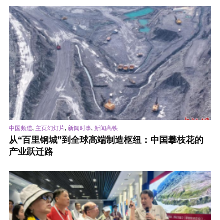
,
,
,
中国频道
主页幻灯片
新闻时事
新闻高铁
从“百里钢城”到全球高端制造枢纽：中国攀枝花的
产业跃迁路