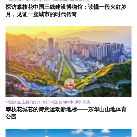
探访攀枝花中国三线建设博物馆：读懂一段火红岁
月，见证一座城市的时代传奇
,
,
,
,
中国频道
主页幻灯片
今日中国
新闻时事
新闻高铁
攀枝花城芯的诗意运动新地标——东华山山地体育
公园