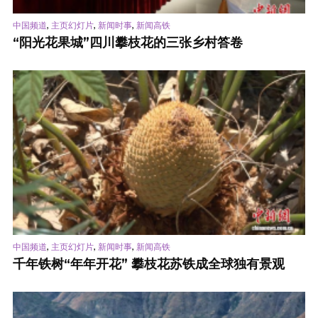
,
,
,
中国频道
主页幻灯片
新闻时事
新闻高铁
“阳光花果城”四川攀枝花的三张乡村答卷
,
,
,
中国频道
主页幻灯片
新闻时事
新闻高铁
千年铁树“年年开花” 攀枝花苏铁成全球独有景观