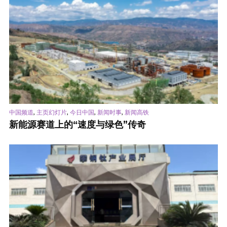
,
,
,
,
中国频道
主页幻灯片
今日中国
新闻时事
新闻高铁
新能源赛道上的“速度与绿色”传奇