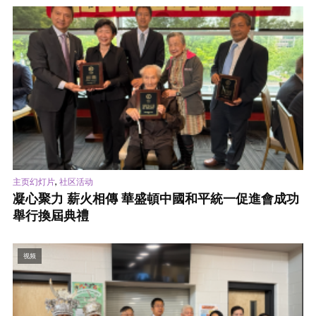
,
主页幻灯片
社区活动
凝心聚力 薪火相傳 華盛頓中國和平統一促進會成功
舉行換屆典禮
视频