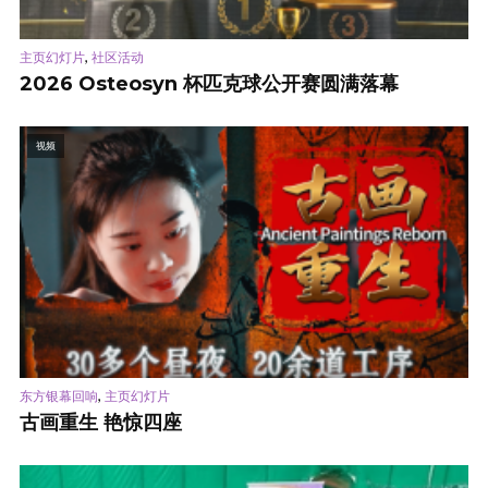
,
主页幻灯片
社区活动
2026 Osteosyn 杯匹克球公开赛圆满落幕
视频
,
东方银幕回响
主页幻灯片
古画重生 艳惊四座