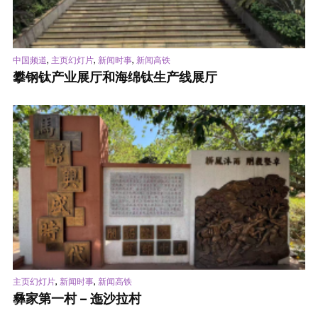
,
,
,
中国频道
主页幻灯片
新闻时事
新闻高铁
攀钢钛产业展厅和海绵钛生产线展厅
,
,
主页幻灯片
新闻时事
新闻高铁
彝家第一村 – 迤沙拉村