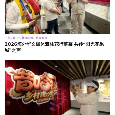
,
,
主页幻灯片
新闻时事
新闻高铁
2026海外华文媒体攀枝花行落幕 共传“阳光花果
城”之声