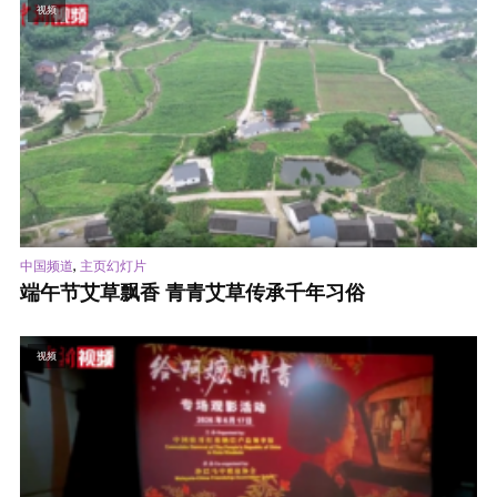
视频
,
中国频道
主页幻灯片
端午节艾草飘香 青青艾草传承千年习俗
视频