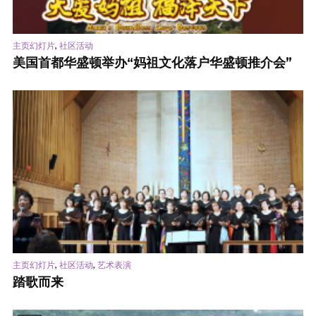
,
主页幻灯片
社区活动
美国首都华盛顿举办“妈祖文化落户华盛顿推介会”
,
,
主页幻灯片
社区活动
艺术表演
踏歌而来