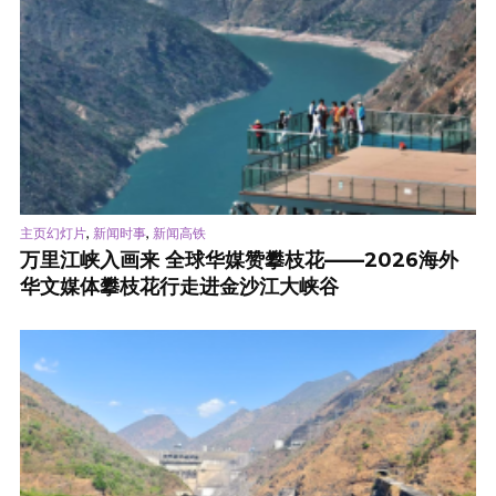
,
,
主页幻灯片
新闻时事
新闻高铁
万里江峡入画来 全球华媒赞攀枝花——2026海外
华文媒体攀枝花行走进金沙江大峡谷