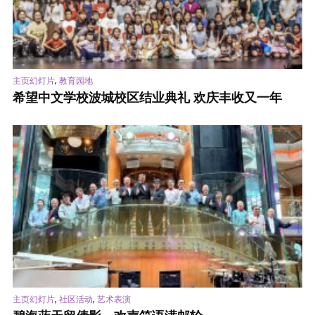
,
主页幻灯片
教育园地
希望中文学校波城校区结业典礼 欢庆丰收又一年
,
,
主页幻灯片
社区活动
艺术表演