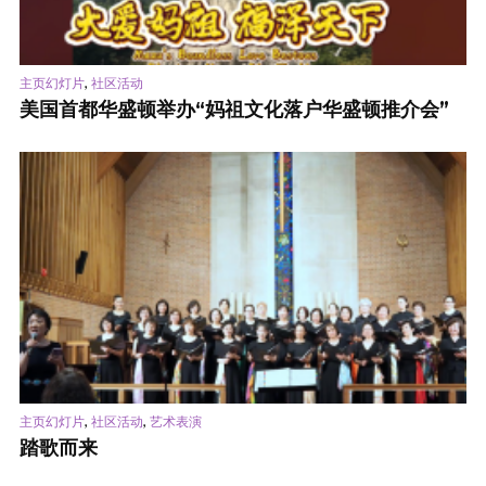
,
主页幻灯片
社区活动
美国首都华盛顿举办“妈祖文化落户华盛顿推介会”
,
,
主页幻灯片
社区活动
艺术表演
踏歌而来