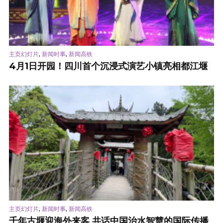
,
,
主页幻灯片
新闻时事
新闻高铁
4月1日开园！四川首个沉浸式演艺小镇亮相都江堰
,
,
主页幻灯片
新闻时事
新闻高铁
千年古堰迎海外来客 共话中国治水智慧的国际传播