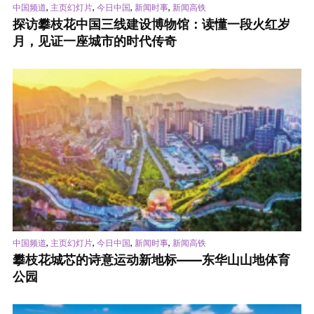
,
,
,
,
中国频道
主页幻灯片
今日中国
新闻时事
新闻高铁
探访攀枝花中国三线建设博物馆：读懂一段火红岁
月，见证一座城市的时代传奇
,
,
,
,
中国频道
主页幻灯片
今日中国
新闻时事
新闻高铁
攀枝花城芯的诗意运动新地标——东华山山地体育
公园