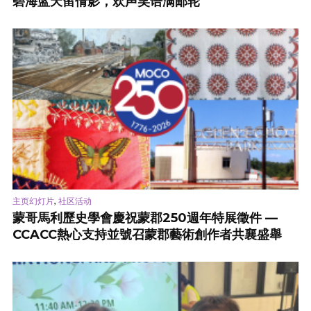
碧海蓝天留倩影，欢声笑语满邮轮
,
主页幻灯片
社区活动
蒙哥馬利歷史學會慶祝蒙郡250週年特展徵件 —
CCACC熱心支持並號召蒙郡藝術創作者共襄盛舉