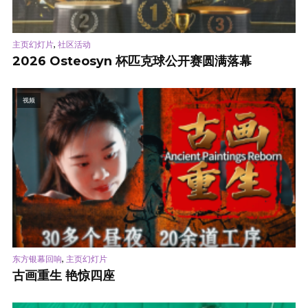
,
主页幻灯片
社区活动
2026 Osteosyn 杯匹克球公开赛圆满落幕
视频
,
东方银幕回响
主页幻灯片
古画重生 艳惊四座