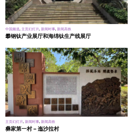
,
,
,
中国频道
主页幻灯片
新闻时事
新闻高铁
攀钢钛产业展厅和海绵钛生产线展厅
,
,
主页幻灯片
新闻时事
新闻高铁
彝家第一村 – 迤沙拉村