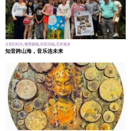
,
,
,
主页幻灯片
教育园地
社区活动
艺术表演
知音跨山海，音乐连未来