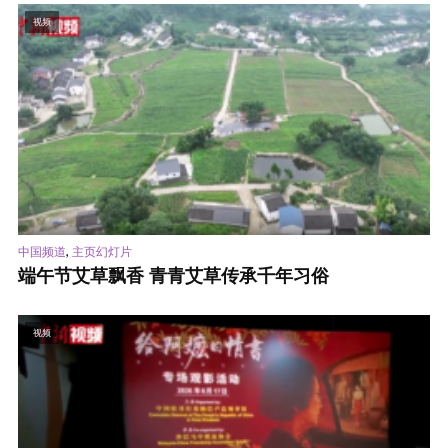
视频
,
中国频道
主页幻灯片
端午节艾草飘香 青青艾草传承千年习俗
视频