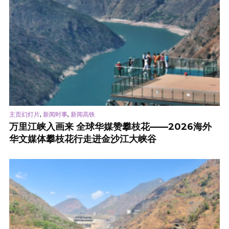
,
,
主页幻灯片
新闻时事
新闻高铁
万里江峡入画来 全球华媒赞攀枝花——2026海外
华文媒体攀枝花行走进金沙江大峡谷