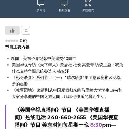
加评论
稍后观看
影院模式
0
0
(
0
)
节目主要内容
新闻：美东侨界纪念中美建交40周年
美国华视专访《天下华人》杂志社 社长 高云青 访谈主题：我为
什么支持华裔总统参选人 杨安泽
《彬哥谈参》系列节目（一） “瑞尔珍参”集团总裁房彬谈花旗
参的起源
《教育园地》 邀请刚从中国度假归来的马里兰大学学生Clive和
大家分享他的中国之旅见闻，聊聊他快乐的暑期生活。
《美国华视直播间》节目 《美国华视直播
间》热线电话 240-660-2655 《美国华视直
播间》节目 美东时间每星期一晚
8:30
pm—