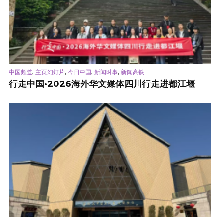
,
,
,
,
中国频道
主页幻灯片
今日中国
新闻时事
新闻高铁
行走中国·2026海外华文媒体四川行走进都江堰