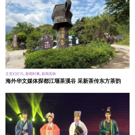
,
,
主页幻灯片
新闻时事
新闻高铁
海外华文媒体探都江堰茶溪谷 采新茶传东方茶韵