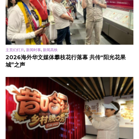
,
,
主页幻灯片
新闻时事
新闻高铁
2026海外华文媒体攀枝花行落幕 共传“阳光花果
城”之声