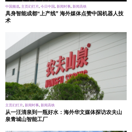
,
,
,
,
中国频道
主页幻灯片
今日中国
新闻时事
新闻高铁
具身智能成都“上产线” 海外媒体点赞中国机器人技
术
,
,
主页幻灯片
新闻时事
新闻高铁
从一汪清泉到一瓶好水：海外华文媒体探访农夫山
泉青城山智能工厂