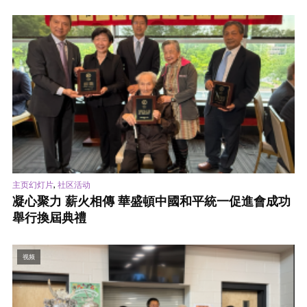
,
主页幻灯片
社区活动
凝心聚力 薪火相傳 華盛頓中國和平統一促進會成功
舉行換屆典禮
视频