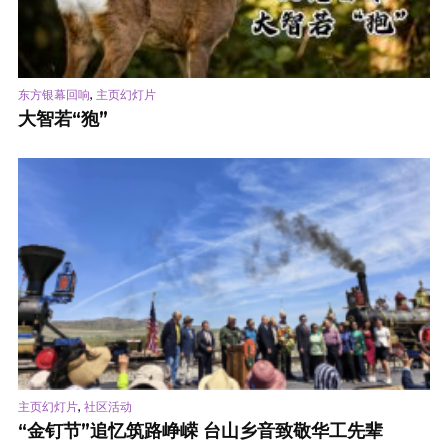
,
东方银幕回响
主页幻灯片
大智若“狍”
,
主页幻灯片
社区活动
“金钉节”追忆筑路峥嵘 台山乡音致敬华工先辈