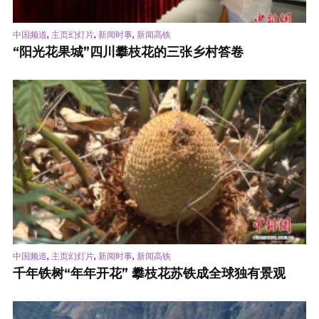
,
,
,
中国频道
主页幻灯片
新闻时事
新闻高铁
“阳光花果城”四川攀枝花的三张乡村答卷
,
,
,
中国频道
主页幻灯片
新闻时事
新闻高铁
千年铁树“年年开花” 攀枝花苏铁成全球独有景观