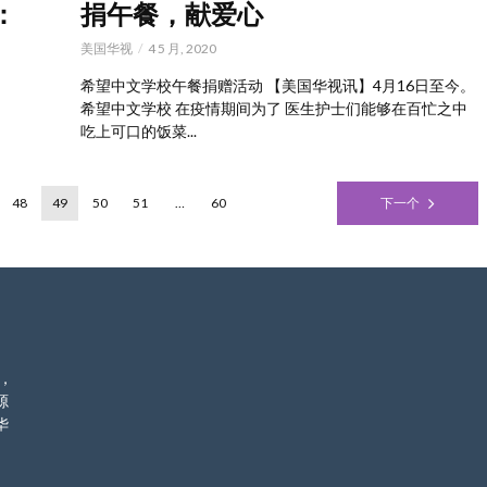
：
捐午餐，献爱心
美国华视
4 5 月, 2020
希望中文学校午餐捐赠活动 【美国华视讯】4月16日至今。
希望中文学校 在疫情期间为了 医生护士们能够在百忙之中
吃上可口的饭菜...
48
49
50
51
…
60
下一个
，
源
华