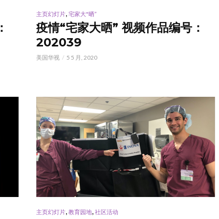
,
主页幻灯片
宅家大"晒”
：
疫情“宅家大晒” 视频作品编号：
202039
美国华视
5 5 月, 2020
,
,
主页幻灯片
教育园地
社区活动