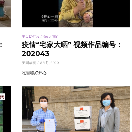
,
主页幻灯片
宅家大"晒”
：
疫情“宅家大晒” 视频作品编号：
202043
美国华视
6 5 月, 2020
吃雪糕好开心