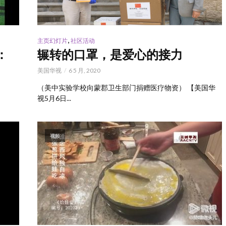
,
主页幻灯片
社区活动
：
辗转的口罩，是爱心的接力
美国华视
6 5 月, 2020
（美中实验学校向蒙郡卫生部门捐赠医疗物资） 【美国华
视5月6日...
视频