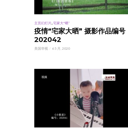
,
主页幻灯片
宅家大"晒”
疫情“宅家大晒” 摄影作品编号
202042
美国华视
6 5 月, 2020
视频