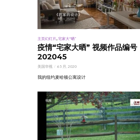
,
主页幻灯片
宅家大"晒”
疫情“宅家大晒” 视频作品编号
202045
美国华视
6 5 月, 2020
我的纽约麦哈顿公寓设计
视频