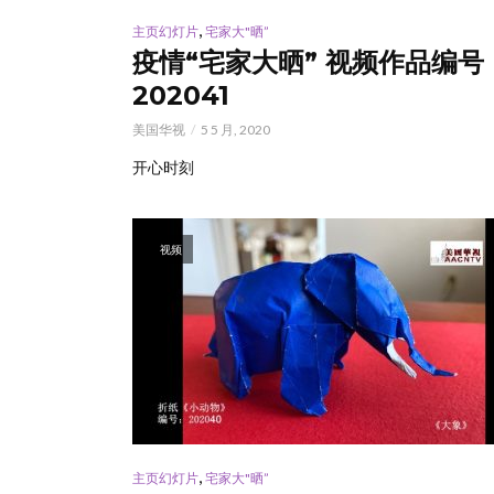
,
主页幻灯片
宅家大"晒”
疫情“宅家大晒” 视频作品编号
202041
美国华视
5 5 月, 2020
开心时刻
视频
,
主页幻灯片
宅家大"晒”