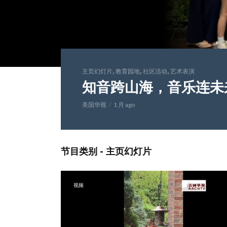
,
,
,
主页幻灯片
教育园地
社区活动
艺术表演
知音跨山海，音乐连未
美国华视
1 月 ago
节目类别 - 主页幻灯片
视频