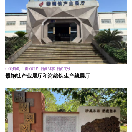
,
,
,
中国频道
主页幻灯片
新闻时事
新闻高铁
攀钢钛产业展厅和海绵钛生产线展厅