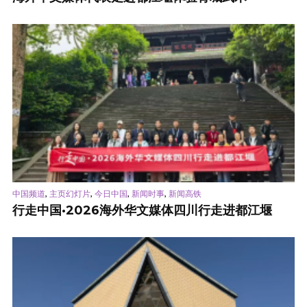
,
,
,
,
中国频道
主页幻灯片
今日中国
新闻时事
新闻高铁
行走中国·2026海外华文媒体四川行走进都江堰