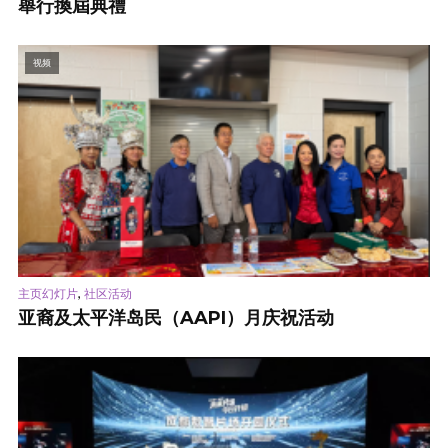
舉行換屆典禮
视频
,
主页幻灯片
社区活动
亚裔及太平洋岛民（AAPI）月庆祝活动