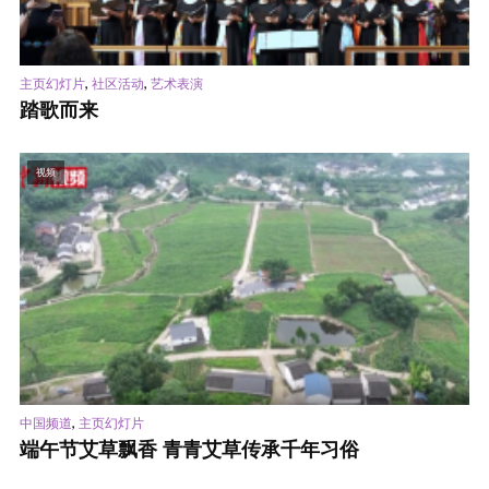
,
,
主页幻灯片
社区活动
艺术表演
踏歌而来
视频
,
中国频道
主页幻灯片
端午节艾草飘香 青青艾草传承千年习俗