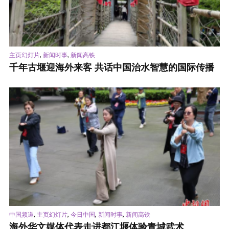
,
,
主页幻灯片
新闻时事
新闻高铁
千年古堰迎海外来客 共话中国治水智慧的国际传播
,
,
,
,
中国频道
主页幻灯片
今日中国
新闻时事
新闻高铁
海外华文媒体代表走进都江堰体验青城武术