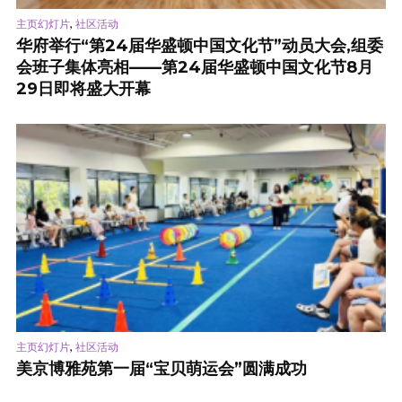
,
主页幻灯片
社区活动
华府举行“第24届华盛顿中国文化节”动员大会,组委
会班子集体亮相——第24届华盛顿中国文化节8月
29日即将盛大开幕
,
主页幻灯片
社区活动
美京博雅苑第一届“宝贝萌运会”圆满成功