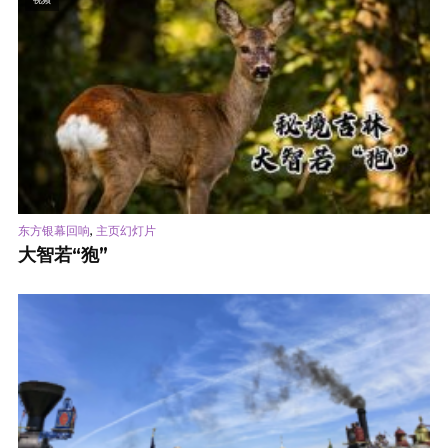
,
东方银幕回响
主页幻灯片
大智若“狍”