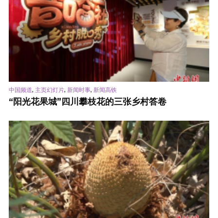
,
,
,
中国频道
主页幻灯片
新闻时事
新闻高铁
“阳光花果城”四川攀枝花的三张乡村答卷