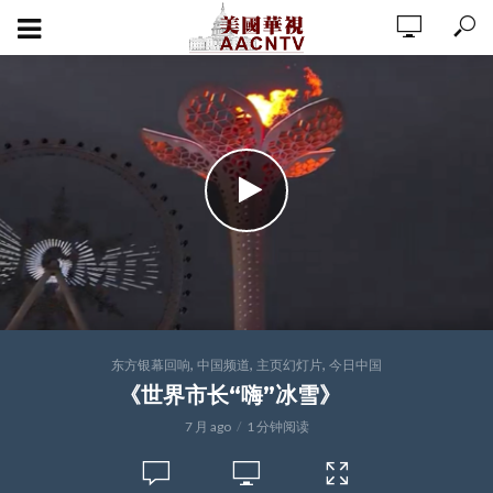
,
,
,
东方银幕回响
中国频道
主页幻灯片
今日中国
《世界市长“嗨”冰雪》
7 月 ago
1 分钟阅读