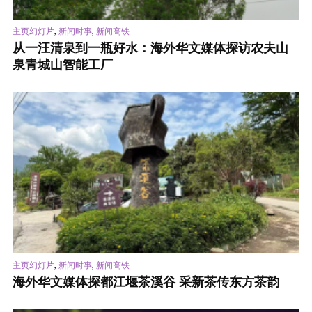
,
,
主页幻灯片
新闻时事
新闻高铁
从一汪清泉到一瓶好水：海外华文媒体探访农夫山
泉青城山智能工厂
,
,
主页幻灯片
新闻时事
新闻高铁
海外华文媒体探都江堰茶溪谷 采新茶传东方茶韵