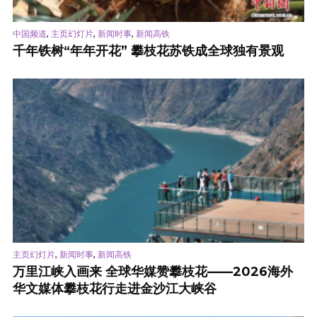
,
,
,
中国频道
主页幻灯片
新闻时事
新闻高铁
千年铁树“年年开花” 攀枝花苏铁成全球独有景观
,
,
主页幻灯片
新闻时事
新闻高铁
万里江峡入画来 全球华媒赞攀枝花——2026海外
华文媒体攀枝花行走进金沙江大峡谷