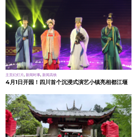
,
,
主页幻灯片
新闻时事
新闻高铁
4月1日开园！四川首个沉浸式演艺小镇亮相都江堰