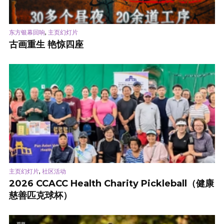
,
东方银幕回响
主页幻灯片
古画重生 艳惊四座
,
主页幻灯片
社区活动
2026 CCACC Health Charity Pickleball（健康
慈善匹克球杯）
视频