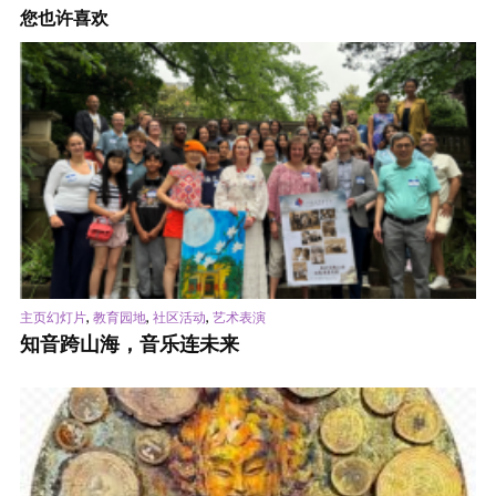
您也许喜欢
,
,
,
主页幻灯片
教育园地
社区活动
艺术表演
知音跨山海，音乐连未来