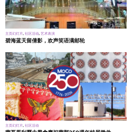
,
,
主页幻灯片
社区活动
艺术表演
碧海蓝天留倩影，欢声笑语满邮轮
,
主页幻灯片
社区活动