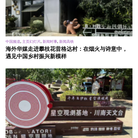
,
,
,
中国频道
主页幻灯片
新闻时事
新闻高铁
海外华媒走进攀枝花昔格达村：在烟火与诗意中，
遇见中国乡村振兴新模样