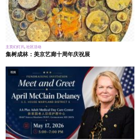
,
主页幻灯片
社区活动
集树成林：美京艺廊十周年庆祝展
视频