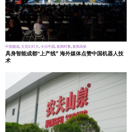
,
,
,
,
中国频道
主页幻灯片
今日中国
新闻时事
新闻高铁
具身智能成都“上产线” 海外媒体点赞中国机器人技
术