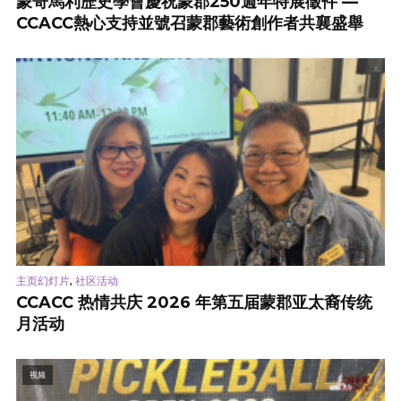
蒙哥馬利歷史學會慶祝蒙郡250週年特展徵件 —
CCACC熱心支持並號召蒙郡藝術創作者共襄盛舉
,
主页幻灯片
社区活动
CCACC 热情共庆 2026 年第五届蒙郡亚太裔传统
月活动
视频