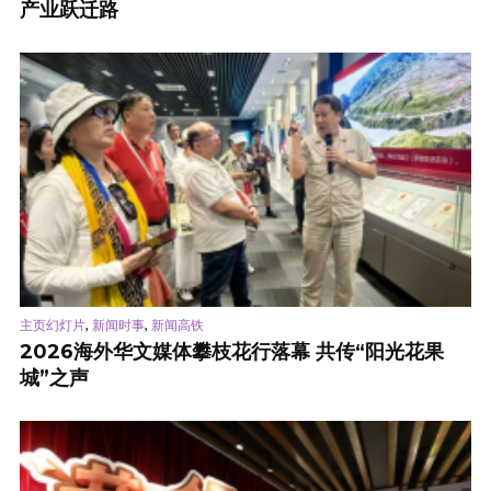
产业跃迁路
,
,
主页幻灯片
新闻时事
新闻高铁
2026海外华文媒体攀枝花行落幕 共传“阳光花果
城”之声