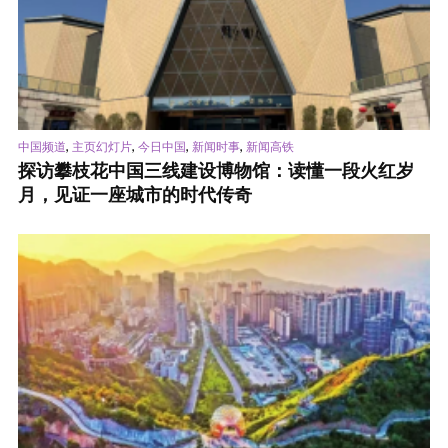
,
,
,
,
中国频道
主页幻灯片
今日中国
新闻时事
新闻高铁
探访攀枝花中国三线建设博物馆：读懂一段火红岁
月，见证一座城市的时代传奇