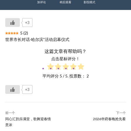
加评论
稍后观看
影院模式
+3
5
(
2
)
世界市长对话·哈尔滨”活动启幕仪式
这篇文章有帮助吗？
点击星标评分！
平均评分
5
/ 5. 投票数：
2
+3
前一个
下一个
同心汇韵乐满堂，歌舞迎春情
2026华府春晚抢先看
意浓