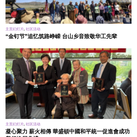
,
主页幻灯片
社区活动
“金钉节”追忆筑路峥嵘 台山乡音致敬华工先辈
,
主页幻灯片
社区活动
凝心聚力 薪火相傳 華盛頓中國和平統一促進會成功