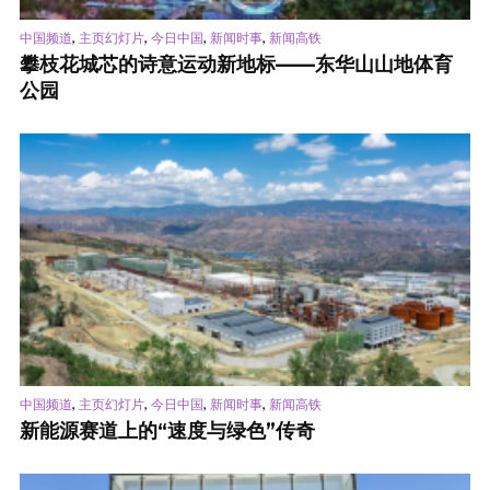
,
,
,
,
中国频道
主页幻灯片
今日中国
新闻时事
新闻高铁
攀枝花城芯的诗意运动新地标——东华山山地体育
公园
,
,
,
,
中国频道
主页幻灯片
今日中国
新闻时事
新闻高铁
新能源赛道上的“速度与绿色”传奇