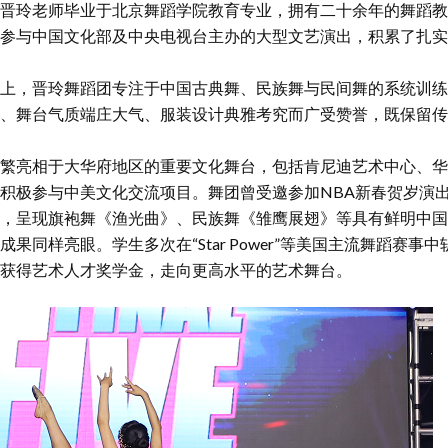
晋玲老师毕业于北京舞蹈学院教育专业，拥有二十余年的舞蹈教
参与中国文化部及中央电视台主办的大型文艺演出，积累了扎实
上，晋玲舞蹈团专注于中国古典舞、民族舞与民间舞的系统训练
、舞台气质端庄大气、服装设计典雅考究而广受赞誉，既保留传
繁亮相于大华府地区的重要文化舞台，包括肯尼迪艺术中心、华
积极参与中美文化交流项目。舞团曾受邀参加NBA新春贺岁演
，呈现旗袍舞《渔光曲》、民族舞《雏鹰展翅》等具有鲜明中国
果同样亮眼。学生多次在“Star Power”等美国主流舞蹈赛事
获得艺术人才奖学金，走向更高水平的艺术舞台。