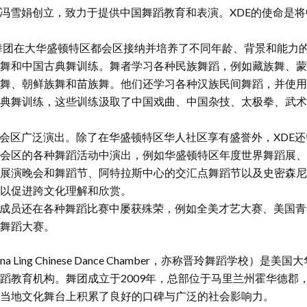
由冯雪娟创立，致力于提供中国舞蹈教育和表演。XDE的使命是
，舞团在大华盛顿特区都会区接纳并培养了不同年龄、背景和能力
舞和中国古典舞训练。舞者学习各种民族舞蹈，例如藏族舞、蒙
舞、朝鲜族舞和苗族舞。他们还学习各种汉族民间舞蹈，并使用
典舞训练，这些训练汲取了中国戏曲、中国杂技、太极拳、武术
都会区广泛演出。除了在华盛顿特区华人社区享有盛誉外，XDE
区的各种舞蹈活动中演出，例如华盛顿特区年度世界舞蹈展、Vel
展演晚会和舞蹈节、阿特拉斯中心的交汇点舞蹈节以及史密森尼
以促进跨文化理解和欣赏。
的成员还在各种舞蹈比赛中屡获殊荣，例如全美才艺大赛、美国
舞蹈大赛。
 Ling Chinese Dance Chamber，亦称晋玲舞蹈学校）
蹈教育机构。舞团成立于2009年，总部位于马里兰州霍华德郡
当地文化舞台上积累了良好的口碑与广泛的社会影响力。