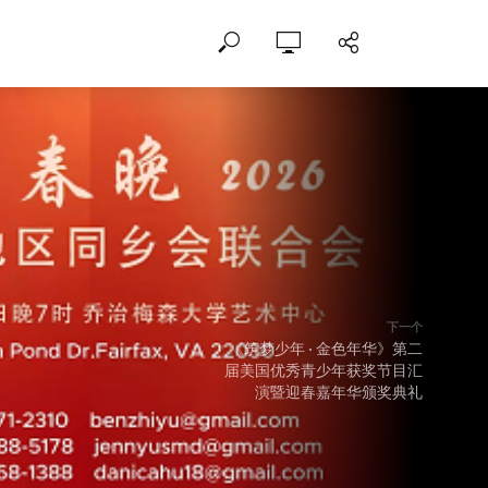
下一个
《筑梦少年 · 金色年华》第二
届美国优秀青少年获奖节目汇
演暨迎春嘉年华颁奖典礼