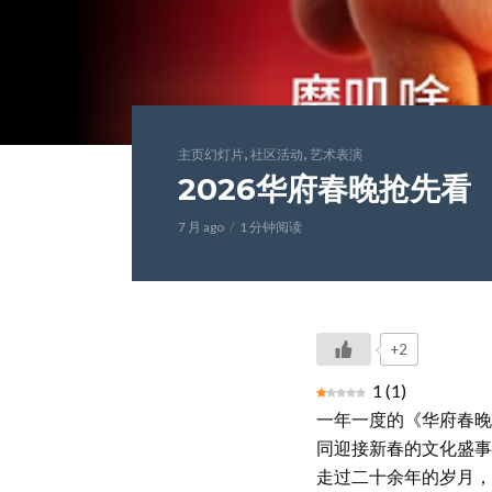
,
,
主页幻灯片
社区活动
艺术表演
2026华府春晚抢先看
7 月 ago
1 分钟阅读
+2
1
(
1
)
一年一度的《华府春晚》
同迎接新春的文化盛事
走过二十余年的岁月，