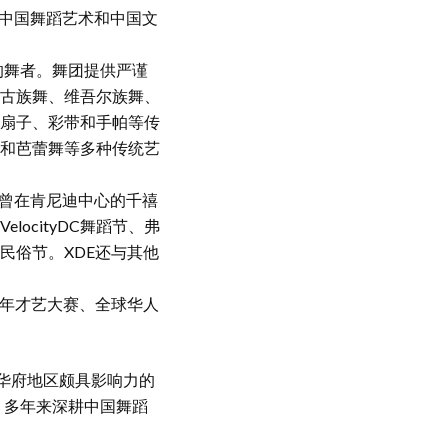
将中国舞蹈艺术和中国文
的舞者。舞团提供严谨
古族舞、维吾尔族舞、
扇子、彩带和手帕等传
和芭蕾舞等多种传统艺
还曾在肯尼迪中心的千禧
ocityDC舞蹈节、弗
民俗节。XDE还与其他
青年才艺大赛、全球华人
是美国大华府地区颇具影响力的
，多年来深耕中国舞蹈