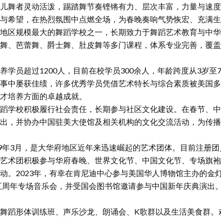
儿舞者灵动活泼，踢踏舞节奏铿锵有力、层次丰富，力量与速度
与希望，在热烈氛围中点燃全场，为春晚奏响气势恢宏、充满生
地区规模最大的舞蹈学校之一，长期致力于舞蹈艺术教育与中华
舞、芭蕾舞、爵士舞、肚皮舞等多门课程，体系专业完善，覆盖
养学员超过1200人，目前在校学员300余人，年龄跨度从3岁至
事中屡获佳绩，许多优秀学员凭借艺术特长与综合素质被美国多
才培养方面的卓越成就。
蹈学校积极履行社会责任，长期参与社区文化建设。在春节、中
出，并协办中国驻美大使馆及相关机构的文化交流活动，为传播
19年3月，是大华府地区近年来迅速崛起的艺术团体。目前注册
艺术团积极参与华府春晚、世界文化节、中国文化节、专场旗袍
动。2023年，有幸在肯尼迪中心参与美国华人博物馆主办的金
团五周年专场音乐会，并受国会图书馆邀请参与中国新年庆典演出
舞蹈形体训练班、声乐沙龙、朗诵会、K歌群以及生活美食群。