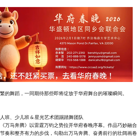
繁的舞蹈，一同期待那些即将绽放于华府舞台的璀璨瞬间。
人班、少儿班 & 星光艺术团踢踏舞团队
《万马奔腾》以雷霆万钧之势拉开华府春晚序幕。作品巧妙融合
节奏和整齐有力的步伐，勾勒出万马奔腾、奋勇前行的壮阔画卷