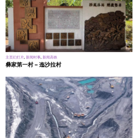
,
,
主页幻灯片
新闻时事
新闻高铁
彝家第一村 – 迤沙拉村