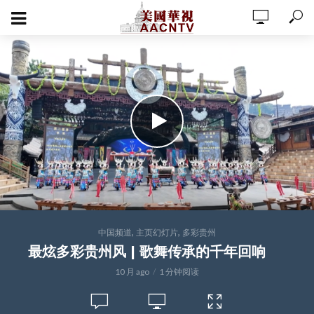
,
,
中国频道
主页幻灯片
多彩贵州
最炫多彩贵州风 | 歌舞传承的千年回响
10 月 ago
1 分钟阅读