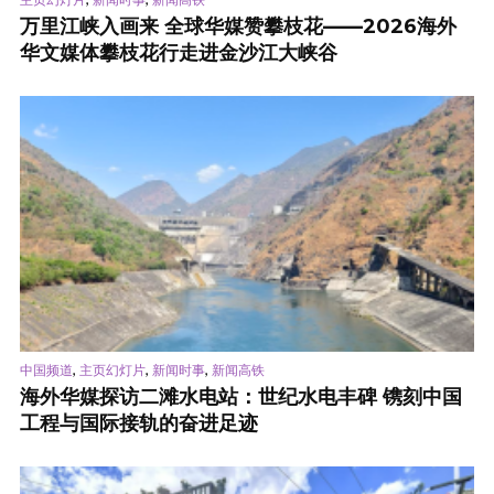
万里江峡入画来 全球华媒赞攀枝花——2026海外
华文媒体攀枝花行走进金沙江大峡谷
,
,
,
中国频道
主页幻灯片
新闻时事
新闻高铁
海外华媒探访二滩水电站：世纪水电丰碑 镌刻中国
工程与国际接轨的奋进足迹