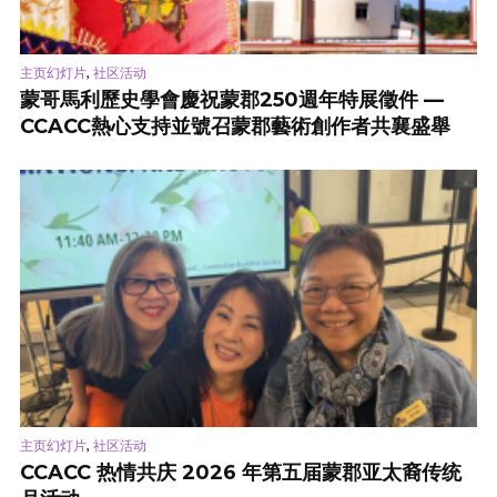
,
主页幻灯片
社区活动
蒙哥馬利歷史學會慶祝蒙郡250週年特展徵件 —
CCACC熱心支持並號召蒙郡藝術創作者共襄盛舉
,
主页幻灯片
社区活动
CCACC 热情共庆 2026 年第五届蒙郡亚太裔传统