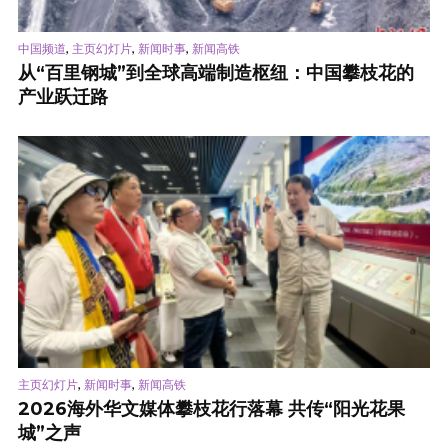
,
,
,
中国频道
主页幻灯片
新闻时事
新闻高铁
从“百里钢城”到全球高端制造枢纽：中国攀枝花的
产业跃迁路
,
,
主页幻灯片
新闻时事
新闻高铁
2026海外华文媒体攀枝花行落幕 共传“阳光花果
城”之声