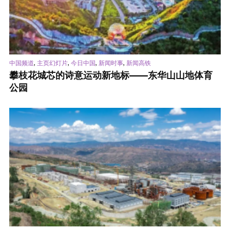
,
,
,
,
中国频道
主页幻灯片
今日中国
新闻时事
新闻高铁
攀枝花城芯的诗意运动新地标——东华山山地体育
公园