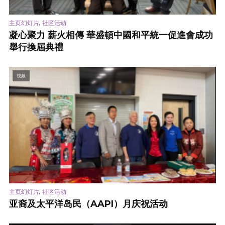
,
主页幻灯片
社区活动
凝心聚力 薪火相傳 華盛頓中國和平統一促進會成功
舉行換屆典禮
视频
,
主页幻灯片
社区活动
亚裔及太平洋岛民（AAPI）月庆祝活动