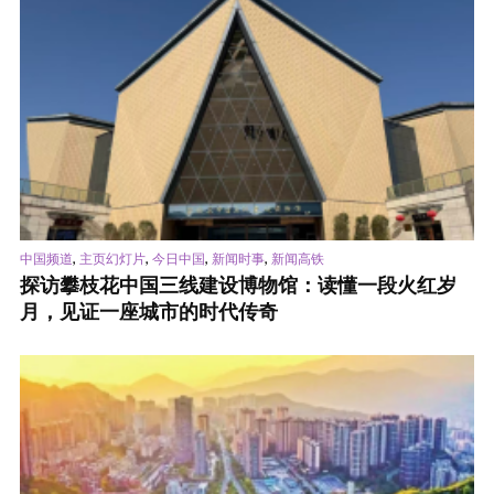
,
,
,
,
中国频道
主页幻灯片
今日中国
新闻时事
新闻高铁
探访攀枝花中国三线建设博物馆：读懂一段火红岁
月，见证一座城市的时代传奇