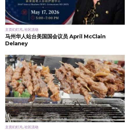
,
主页幻灯片
社区活动
马州华人站台美国国会议员 April McClain
Delaney
视频
,
主页幻灯片
社区活动