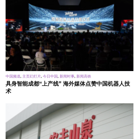
,
,
,
,
中国频道
主页幻灯片
今日中国
新闻时事
新闻高铁
具身智能成都“上产线” 海外媒体点赞中国机器人技
术