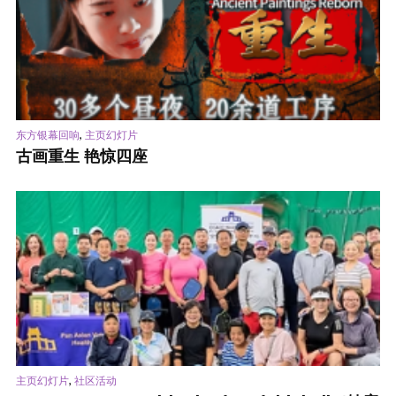
,
东方银幕回响
主页幻灯片
古画重生 艳惊四座
,
主页幻灯片
社区活动