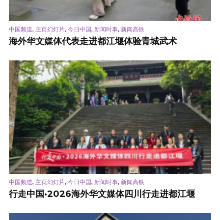
,
,
,
,
中国频道
主页幻灯片
今日中国
新闻时事
新闻高铁
海外华文媒体代表走进都江堰体验青城武术
,
,
,
,
中国频道
主页幻灯片
今日中国
新闻时事
新闻高铁
行走中国·2026海外华文媒体四川行走进都江堰