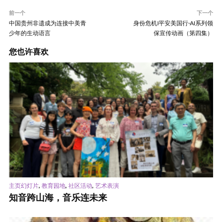
前一个
下一个
中国贵州非遗成为连接中美青
身份危机‖平安美国行·AI系列领
少年的生动语言
保宣传动画（第四集）
您也许喜欢
,
,
,
主页幻灯片
教育园地
社区活动
艺术表演
知音跨山海，音乐连未来