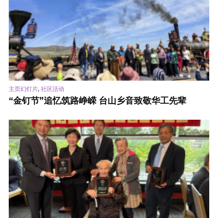
,
主页幻灯片
社区活动
“金钉节”追忆筑路峥嵘 台山乡音致敬华工先辈