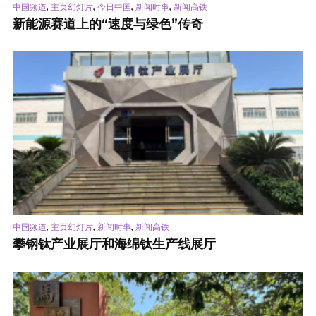
,
,
,
,
中国频道
主页幻灯片
今日中国
新闻时事
新闻高铁
新能源赛道上的“速度与绿色”传奇
,
,
,
中国频道
主页幻灯片
新闻时事
新闻高铁
攀钢钛产业展厅和海绵钛生产线展厅