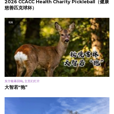
2026 CCACC Health Charity Pickleball（健康
慈善匹克球杯）
视频
,
东方银幕回响
主页幻灯片
大智若“狍”