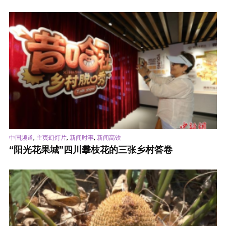
,
,
,
中国频道
主页幻灯片
新闻时事
新闻高铁
“阳光花果城”四川攀枝花的三张乡村答卷