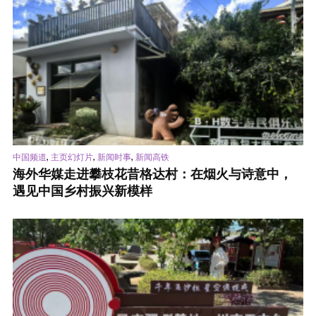
,
,
,
中国频道
主页幻灯片
新闻时事
新闻高铁
海外华媒走进攀枝花昔格达村：在烟火与诗意中，
遇见中国乡村振兴新模样