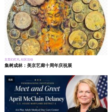
,
主页幻灯片
社区活动
集树成林：美京艺廊十周年庆祝展
视频