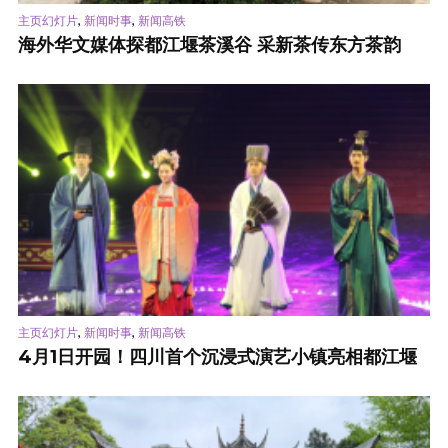
,
,
主页幻灯片
新闻时事
新闻高铁
海外华文媒体探都江堰茶溪谷 采新茶传东方茶韵
,
,
主页幻灯片
新闻时事
新闻高铁
4月1日开园！四川首个沉浸式演艺小镇亮相都江堰