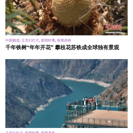
,
,
,
中国频道
主页幻灯片
新闻时事
新闻高铁
千年铁树“年年开花” 攀枝花苏铁成全球独有景观
,
,
主页幻灯片
新闻时事
新闻高铁