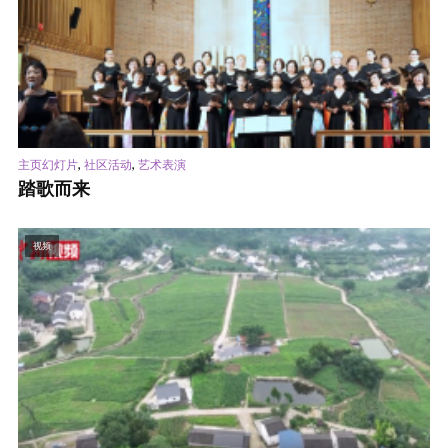
,
,
主页幻灯片
社区活动
艺术表演
踏歌而来
视频