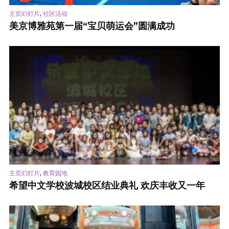
,
主页幻灯片
社区活动
美京博雅苑第一届“宝贝萌运会”圆满成功
,
主页幻灯片
教育园地
希望中文学校波城校区结业典礼 欢庆丰收又一年