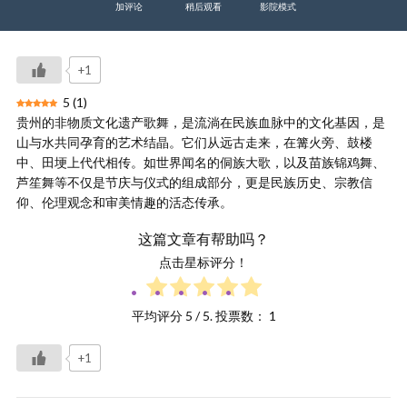
加评论
稍后观看
影院模式
+1
5
(
1
)
贵州的非物质文化遗产歌舞，是流淌在民族血脉中的文化基因，是
山与水共同孕育的艺术结晶。它们从远古走来，在篝火旁、鼓楼
中、田埂上代代相传。如世界闻名的侗族大歌，以及苗族锦鸡舞、
芦笙舞等不仅是节庆与仪式的组成部分，更是民族历史、宗教信
仰、伦理观念和审美情趣的活态传承。
这篇文章有帮助吗？
点击星标评分！
平均评分
5
/ 5. 投票数：
1
+1