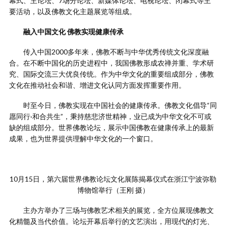
幕式、主论坛、7场分论坛、新媒体论坛、电视论坛、闭幕式等主
要活动，以及佛教文化主题展览等组成。
融入中国文化 佛教实现健康传承
传入中国2000多年来，佛教不断与中华优秀传统文化深度融
合。在不断中国化的历史进程中，我国佛教形成农禅并重、学术研
究、国际交流三大优良传统。作为中华文化的重要组成部分，佛教
文化在推动社会和谐、增进文化认同方面发挥重要作用。
时至今日，佛教实现在中国社会的健康传承。佛教文化倡导“同
愿同行·和合共生”，秉持慈悲济世精神，业已成为中华文化不可或
缺的组成部分。世界佛教论坛，展示中国佛教在健康传承上的最新
成果，也为世界提供理解中华文化的一个窗口。
10月15日，第六届世界佛教论坛文化展陈揭幕仪式在浙江宁波弥勒
博物馆举行（王刚 摄）
主办方举办了三场与佛教艺术相关的展览，全方位展现佛教文
化精髓及当代价值。论坛开幕后举行的文艺演出，用现代的灯光、