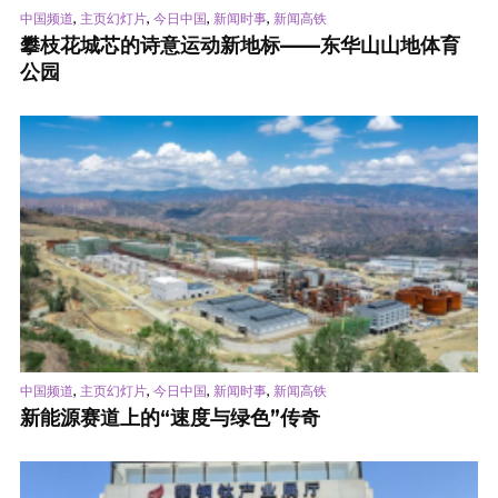
,
,
,
,
中国频道
主页幻灯片
今日中国
新闻时事
新闻高铁
攀枝花城芯的诗意运动新地标——东华山山地体育
公园
,
,
,
,
中国频道
主页幻灯片
今日中国
新闻时事
新闻高铁
新能源赛道上的“速度与绿色”传奇