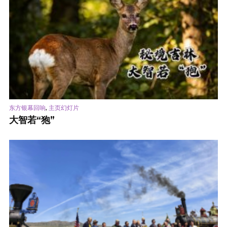
,
东方银幕回响
主页幻灯片
大智若“狍”