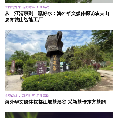
,
,
主页幻灯片
新闻时事
新闻高铁
从一汪清泉到一瓶好水：海外华文媒体探访农夫山
泉青城山智能工厂
,
,
主页幻灯片
新闻时事
新闻高铁
海外华文媒体探都江堰茶溪谷 采新茶传东方茶韵