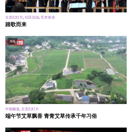
,
,
主页幻灯片
社区活动
艺术表演
踏歌而来
视频
,
中国频道
主页幻灯片
端午节艾草飘香 青青艾草传承千年习俗