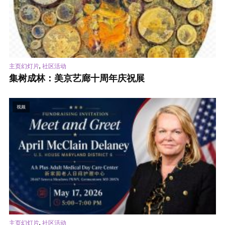
,
主页幻灯片
社区活动
集树成林：美京艺廊十周年庆祝展
视频
,
主页幻灯片
社区活动