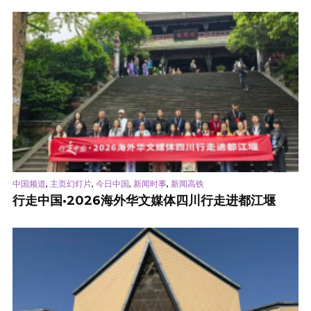
,
,
,
,
中国频道
主页幻灯片
今日中国
新闻时事
新闻高铁
行走中国·2026海外华文媒体四川行走进都江堰