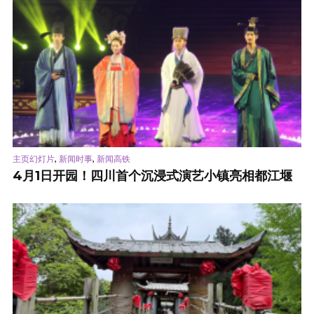
,
,
主页幻灯片
新闻时事
新闻高铁
4月1日开园！四川首个沉浸式演艺小镇亮相都江堰