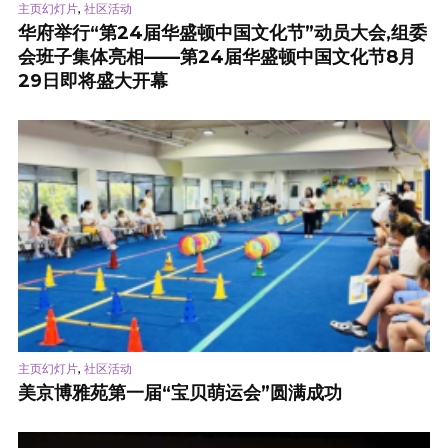
,
主页幻灯片
社区活动
华府举行“第24届华盛顿中国文化节”动员大会,组委
会班子集体亮相——第24届华盛顿中国文化节8月
29日即将盛大开幕
,
主页幻灯片
社区活动
美京博雅苑第一届“宝贝萌运会”圆满成功