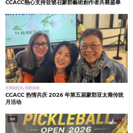
CCACC熱心支持並號召蒙郡藝術創作者共襄盛舉
,
主页幻灯片
社区活动
CCACC 热情共庆 2026 年第五届蒙郡亚太裔传统
月活动
视频