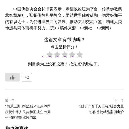
中国佛教协会会长演觉表示，希望以论坛为平台，传承佛教慈
悲智慧精神，弘扬佛教和平教义，团结世界佛教徒和一切爱好和平
的有识之士，为促进世界共同发展、推动文明交流互鉴、构建人类
命运共同体而携手努力。(完)（稿件来源：中新社、 中新网）
这篇文章有帮助吗？
点击星标评分！
到目前为止没有投票！ 抢先点评此帖子。
+2
前一个
下一个
“情系五洲·侨绘江苏”江苏侨界
江门市“百千万工程”社会力量
庆祝中华人民共和国成立75周
协作首批精品案例出炉
年书画摄影巡展闭幕
您也许喜欢