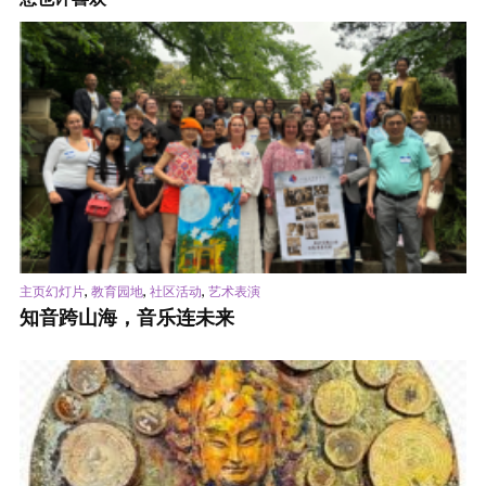
,
,
,
主页幻灯片
教育园地
社区活动
艺术表演
知音跨山海，音乐连未来