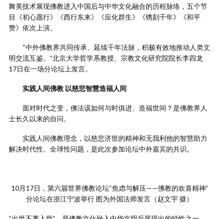
舞美技术展现佛教进入中国后与中华文化融合的历程脉络，五个节
目《初心愿行》《西行东来》《应化群生》《镌刻千年》《和平
赞》依次上演。
“中外佛教界共同传承、延续千年法脉，积极有效地推动人类文
明交流互鉴。”北京大学哲学系教授、宗教文化研究院院长李四龙
17日在一场分论坛上发言。
实践人间佛教 以慈悲智慧造福人间
面对时代之变，佛法该如何与时俱进、造福世间？是佛教界人
士长久以来的自问。
实践人间佛教理念，以慈悲济世的精神和无我利他的智慧助力
解决时代性、全球性问题，是此次参加论坛中外嘉宾的共识。
10月17日，第六届世界佛教论坛“焦虑与解压——佛教的欢喜精神”
分论坛在浙江宁波举行 图为外国法师发言（赵文宇 摄）
“出世不离入世”，是佛教文化融入中华文明后展现出的特性之一。