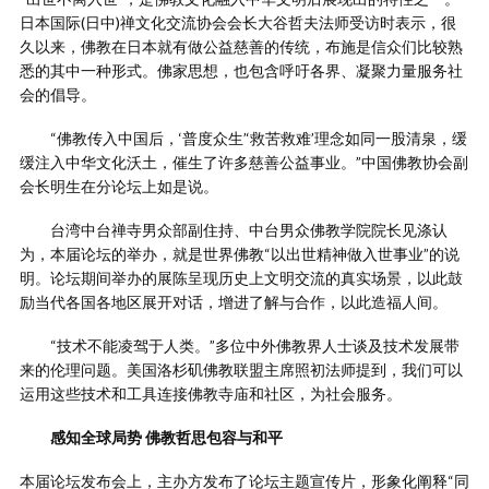
日本国际(日中)禅文化交流协会会长大谷哲夫法师受访时表示，很
久以来，佛教在日本就有做公益慈善的传统，布施是信众们比较熟
悉的其中一种形式。佛家思想，也包含呼吁各界、凝聚力量服务社
会的倡导。
“佛教传入中国后，‘普度众生’‘救苦救难’理念如同一股清泉，缓
缓注入中华文化沃土，催生了许多慈善公益事业。”中国佛教协会副
会长明生在分论坛上如是说。
台湾中台禅寺男众部副住持、中台男众佛教学院院长见涤认
为，本届论坛的举办，就是世界佛教“以出世精神做入世事业”的说
明。论坛期间举办的展陈呈现历史上文明交流的真实场景，以此鼓
励当代各国各地区展开对话，增进了解与合作，以此造福人间。
“技术不能凌驾于人类。”多位中外佛教界人士谈及技术发展带
来的伦理问题。美国洛杉矶佛教联盟主席照初法师提到，我们可以
运用这些技术和工具连接佛教寺庙和社区，为社会服务。
感知全球局势 佛教哲思包容与和平
本届论坛发布会上，主办方发布了论坛主题宣传片，形象化阐释“同