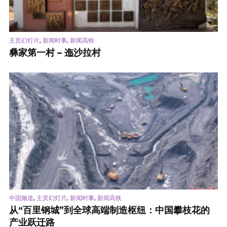
,
,
主页幻灯片
新闻时事
新闻高铁
彝家第一村 – 迤沙拉村
,
,
,
中国频道
主页幻灯片
新闻时事
新闻高铁
从“百里钢城”到全球高端制造枢纽：中国攀枝花的
产业跃迁路