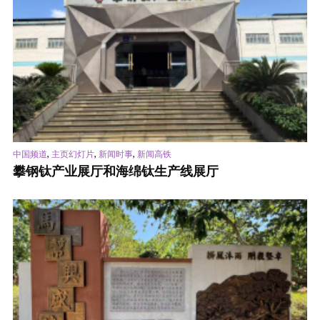
,
,
,
中国频道
主页幻灯片
新闻时事
新闻高铁
攀钢钛产业展厅和海绵钛生产线展厅