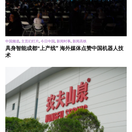
,
,
,
,
中国频道
主页幻灯片
今日中国
新闻时事
新闻高铁
具身智能成都“上产线” 海外媒体点赞中国机器人技
术