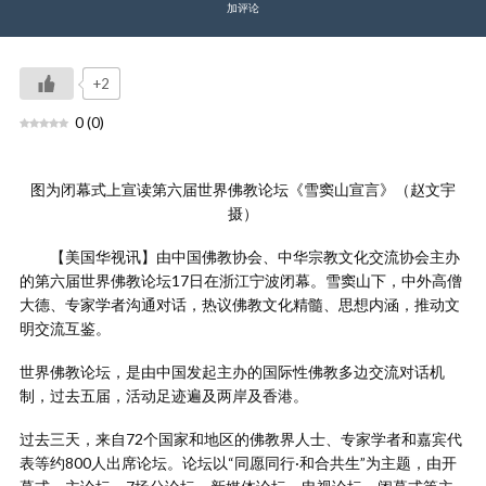
加评论
+2
0
(
0
)
图为闭幕式上宣读第六届世界佛教论坛《雪窦山宣言》（赵文宇
摄）
【美国华视讯】由中国佛教协会、中华宗教文化交流协会主办
的第六届世界佛教论坛17日在浙江宁波闭幕。雪窦山下，中外高僧
大德、专家学者沟通对话，热议佛教文化精髓、思想内涵，推动文
明交流互鉴。
世界佛教论坛，是由中国发起主办的国际性佛教多边交流对话机
制，过去五届，活动足迹遍及两岸及香港。
过去三天，来自72个国家和地区的佛教界人士、专家学者和嘉宾代
表等约800人出席论坛。论坛以“同愿同行·和合共生”为主题，由开