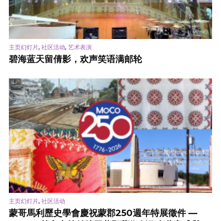
,
,
主页幻灯片
社区活动
艺术表演
碧海蓝天留倩影，欢声笑语满邮轮
,
主页幻灯片
社区活动
蒙哥馬利歷史學會慶祝蒙郡250週年特展徵件 —