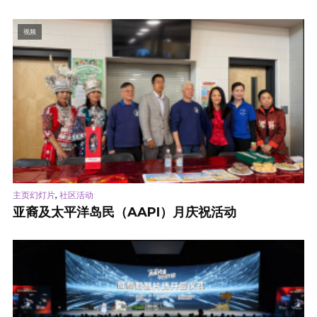
视频
,
主页幻灯片
社区活动
亚裔及太平洋岛民（AAPI）月庆祝活动