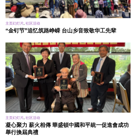
,
主页幻灯片
社区活动
“金钉节”追忆筑路峥嵘 台山乡音致敬华工先辈
,
主页幻灯片
社区活动
凝心聚力 薪火相傳 華盛頓中國和平統一促進會成功
舉行換屆典禮