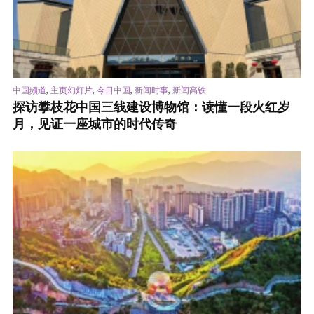
,
,
,
,
中国频道
主页幻灯片
今日中国
新闻时事
新闻高铁
探访攀枝花中国三线建设博物馆：读懂一段火红岁
月，见证一座城市的时代传奇