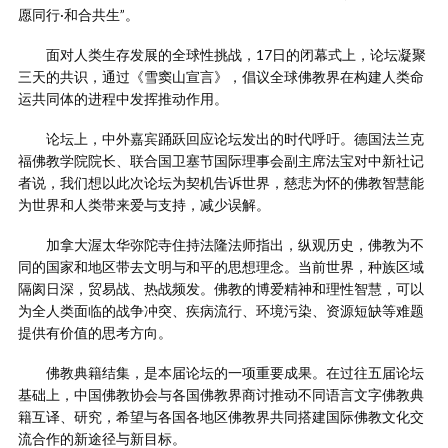
愿同行·和合共生”。
面对人类生存发展的全球性挑战，17日的闭幕式上，论坛凝聚
三天的共识，通过《雪窦山宣言》，倡议全球佛教界在构建人类命
运共同体的进程中发挥推动作用。
论坛上，中外嘉宾踊跃回应论坛发出的时代呼吁。德国法兰克
福佛教学院院长、联合国卫塞节国际理事会副主席法宝对中新社记
者说，我们想以此次论坛为契机告诉世界，慈悲为怀的佛教智慧能
为世界和人类带来爱与支持，减少误解。
加拿大渥太华弥陀寺住持法隆法师指出，纵观历史，佛教为不
同的国家和地区带去文明与和平的思想理念。当前世界，种族区域
隔阂日深，贸易战、热战频发。佛教的博爱精神和理性智慧，可以
为全人类面临的战争冲突、疾病流行、环境污染、资源短缺等难题
提供有价值的思考方向。
佛教典籍结集，是本届论坛的一项重要成果。在过往五届论坛
基础上，中国佛教协会与各国佛教界商讨推动不同语言文字佛教典
籍互译、研究，希望与各国各地区佛教界共同搭建国际佛教文化交
流合作的新途径与新目标。