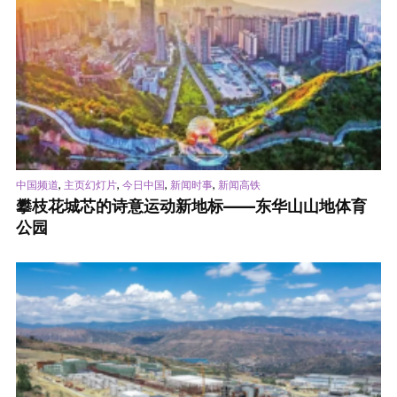
,
,
,
,
中国频道
主页幻灯片
今日中国
新闻时事
新闻高铁
攀枝花城芯的诗意运动新地标——东华山山地体育
公园