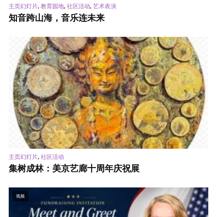
,
,
,
主页幻灯片
教育园地
社区活动
艺术表演
知音跨山海，音乐连未来
,
主页幻灯片
社区活动
集树成林：美京艺廊十周年庆祝展
视频