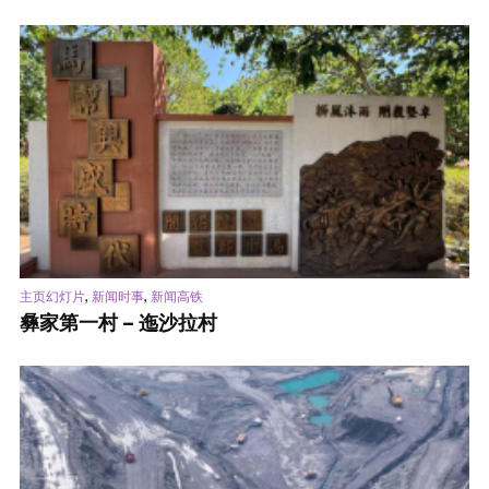
,
,
主页幻灯片
新闻时事
新闻高铁
彝家第一村 – 迤沙拉村