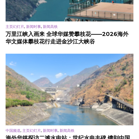
,
,
主页幻灯片
新闻时事
新闻高铁
万里江峡入画来 全球华媒赞攀枝花——2026海外
华文媒体攀枝花行走进金沙江大峡谷
,
,
,
中国频道
主页幻灯片
新闻时事
新闻高铁
海外华媒探访二滩水电站：世纪水电丰碑 镌刻中国