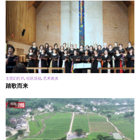
,
,
主页幻灯片
社区活动
艺术表演
踏歌而来
视频