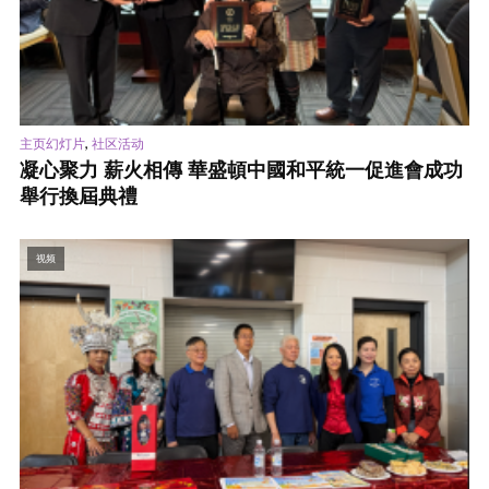
,
主页幻灯片
社区活动
凝心聚力 薪火相傳 華盛頓中國和平統一促進會成功
舉行換屆典禮
视频