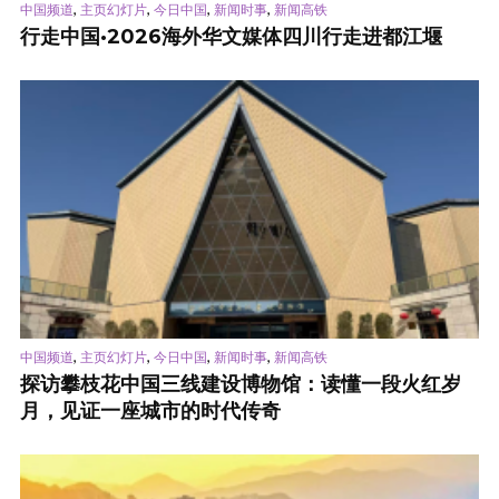
,
,
,
,
中国频道
主页幻灯片
今日中国
新闻时事
新闻高铁
行走中国·2026海外华文媒体四川行走进都江堰
,
,
,
,
中国频道
主页幻灯片
今日中国
新闻时事
新闻高铁
探访攀枝花中国三线建设博物馆：读懂一段火红岁
月，见证一座城市的时代传奇