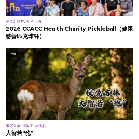
,
主页幻灯片
社区活动
2026 CCACC Health Charity Pickleball（健康
慈善匹克球杯）
视频
,
东方银幕回响
主页幻灯片
大智若“狍”