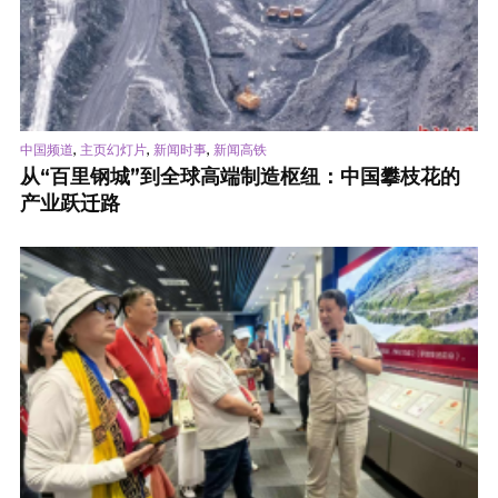
,
,
,
中国频道
主页幻灯片
新闻时事
新闻高铁
从“百里钢城”到全球高端制造枢纽：中国攀枝花的
产业跃迁路