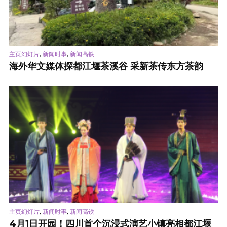
,
,
主页幻灯片
新闻时事
新闻高铁
海外华文媒体探都江堰茶溪谷 采新茶传东方茶韵
,
,
主页幻灯片
新闻时事
新闻高铁
4月1日开园！四川首个沉浸式演艺小镇亮相都江堰