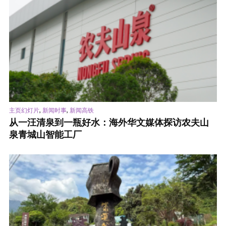
,
,
主页幻灯片
新闻时事
新闻高铁
从一汪清泉到一瓶好水：海外华文媒体探访农夫山
泉青城山智能工厂