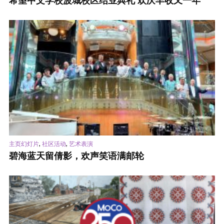
希望中文学校波城校区结业典礼 欢庆丰收又一年
,
,
主页幻灯片
社区活动
艺术表演
碧海蓝天留倩影，欢声笑语满邮轮