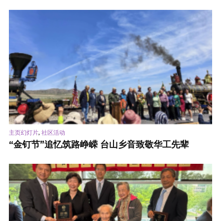
,
主页幻灯片
社区活动
“金钉节”追忆筑路峥嵘 台山乡音致敬华工先辈