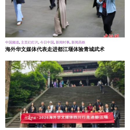
,
,
,
,
中国频道
主页幻灯片
今日中国
新闻时事
新闻高铁
海外华文媒体代表走进都江堰体验青城武术