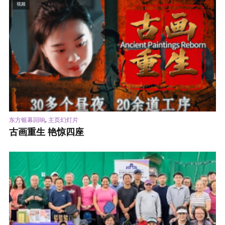
视频
,
东方银幕回响
主页幻灯片
古画重生 艳惊四座