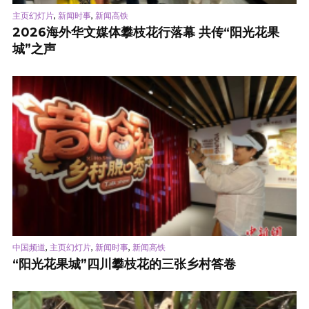
,
,
主页幻灯片
新闻时事
新闻高铁
2026海外华文媒体攀枝花行落幕 共传“阳光花果
城”之声
,
,
,
中国频道
主页幻灯片
新闻时事
新闻高铁
“阳光花果城”四川攀枝花的三张乡村答卷