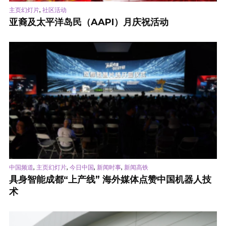
,
主页幻灯片
社区活动
亚裔及太平洋岛民（AAPI）月庆祝活动
,
,
,
,
中国频道
主页幻灯片
今日中国
新闻时事
新闻高铁
具身智能成都“上产线” 海外媒体点赞中国机器人技
术