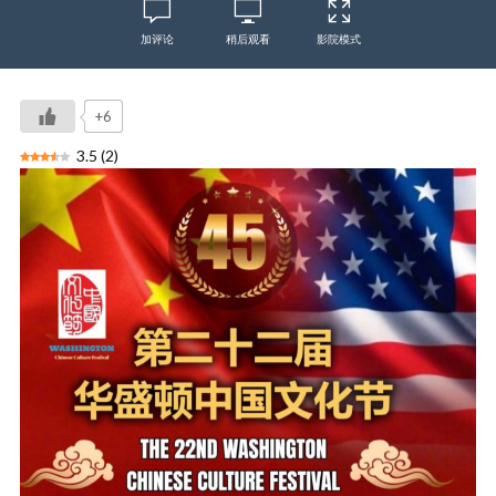
加评论
稍后观看
影院模式
+6
3.5
(
2
)