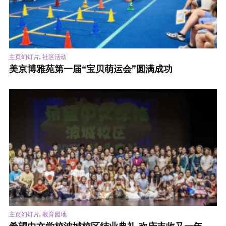
,
主页幻灯片
社区活动
美京博雅苑第一届“宝贝萌运会”圆满成功
,
主页幻灯片
教育园地