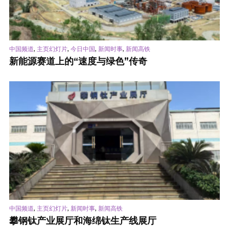
,
,
,
,
中国频道
主页幻灯片
今日中国
新闻时事
新闻高铁
新能源赛道上的“速度与绿色”传奇
,
,
,
中国频道
主页幻灯片
新闻时事
新闻高铁
攀钢钛产业展厅和海绵钛生产线展厅