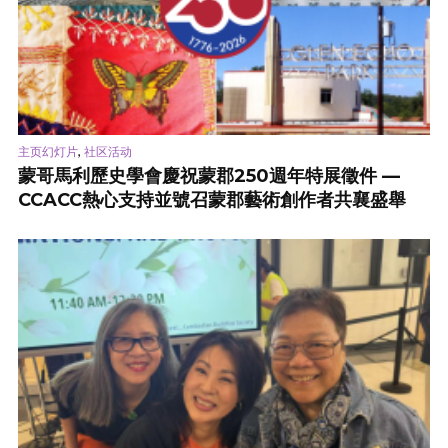
,
主页幻灯片
社区活动
蒙哥馬利歷史學會慶祝蒙郡250週年特展徵件 —
CCACC熱心支持並號召蒙郡藝術創作者共襄盛舉