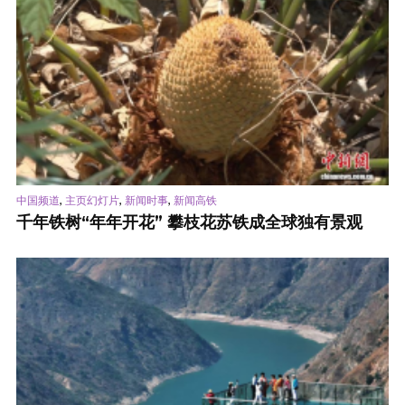
,
,
,
中国频道
主页幻灯片
新闻时事
新闻高铁
千年铁树“年年开花” 攀枝花苏铁成全球独有景观