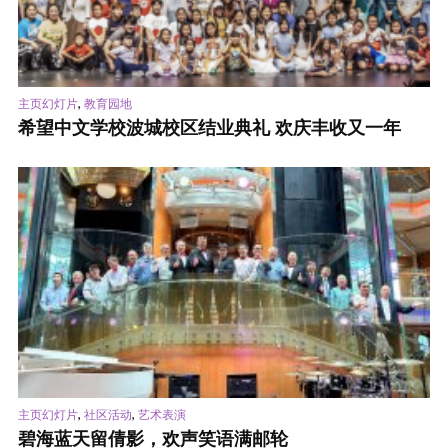
,
主页幻灯片
教育园地
希望中文学校波城校区结业典礼 欢庆丰收又一年
,
,
主页幻灯片
社区活动
艺术表演
碧海蓝天留倩影，欢声笑语满邮轮