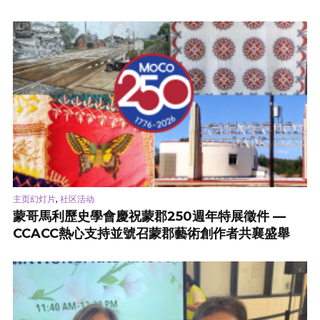
,
主页幻灯片
社区活动
蒙哥馬利歷史學會慶祝蒙郡250週年特展徵件 —
CCACC熱心支持並號召蒙郡藝術創作者共襄盛舉