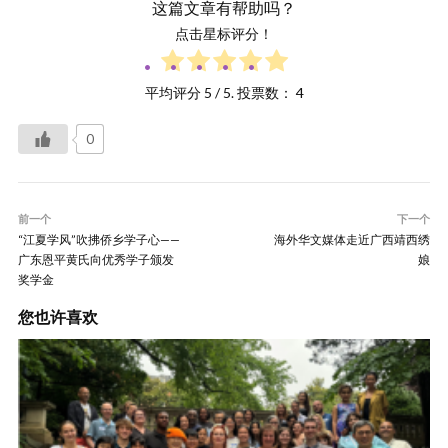
这篇文章有帮助吗？
点击星标评分！
平均评分
5
/ 5. 投票数：
4
0
前一个
下一个
“江夏学风”吹拂侨乡学子心——
海外华文媒体走近广西靖西绣
广东恩平黄氏向优秀学子颁发
娘
奖学金
您也许喜欢