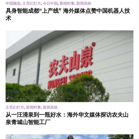
,
,
,
,
中国频道
主页幻灯片
今日中国
新闻时事
新闻高铁
具身智能成都“上产线” 海外媒体点赞中国机器人技
术
,
,
主页幻灯片
新闻时事
新闻高铁
从一汪清泉到一瓶好水：海外华文媒体探访农夫山
泉青城山智能工厂