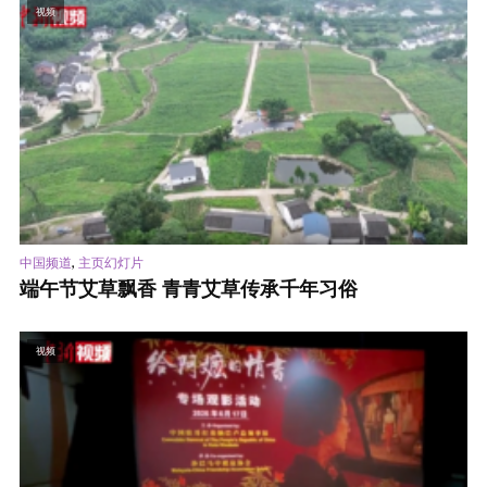
视频
,
中国频道
主页幻灯片
端午节艾草飘香 青青艾草传承千年习俗
视频