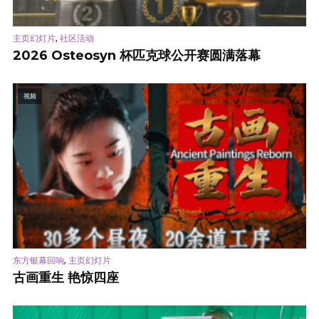
,
主页幻灯片
社区活动
2026 Osteosyn 杯匹克球公开赛圆满落幕
视频
,
东方银幕回响
主页幻灯片
古画重生 艳惊四座