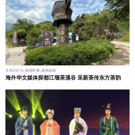
,
,
主页幻灯片
新闻时事
新闻高铁
海外华文媒体探都江堰茶溪谷 采新茶传东方茶韵