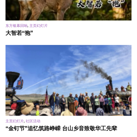
,
东方银幕回响
主页幻灯片
大智若“狍”
,
主页幻灯片
社区活动
“金钉节”追忆筑路峥嵘 台山乡音致敬华工先辈