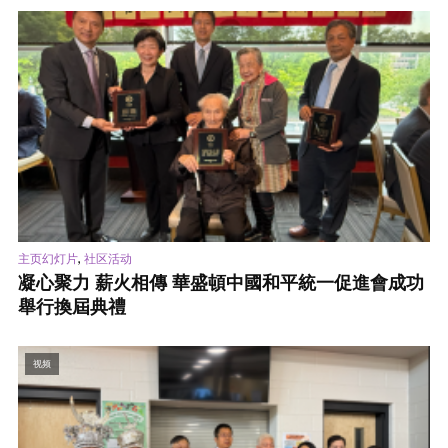
,
主页幻灯片
社区活动
凝心聚力 薪火相傳 華盛頓中國和平統一促進會成功
舉行換屆典禮
视频