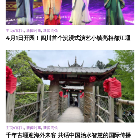
,
,
主页幻灯片
新闻时事
新闻高铁
4月1日开园！四川首个沉浸式演艺小镇亮相都江堰
,
,
主页幻灯片
新闻时事
新闻高铁
千年古堰迎海外来客 共话中国治水智慧的国际传播