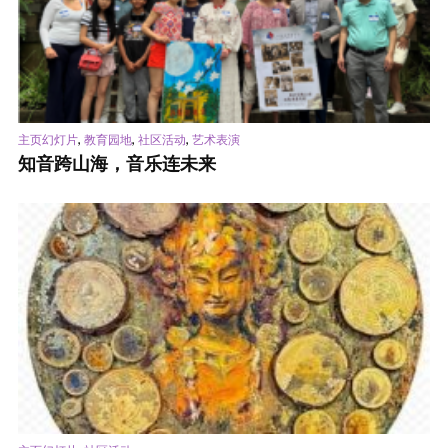
,
,
,
主页幻灯片
教育园地
社区活动
艺术表演
知音跨山海，音乐连未来