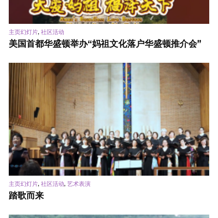
,
主页幻灯片
社区活动
美国首都华盛顿举办“妈祖文化落户华盛顿推介会”
,
,
主页幻灯片
社区活动
艺术表演
踏歌而来