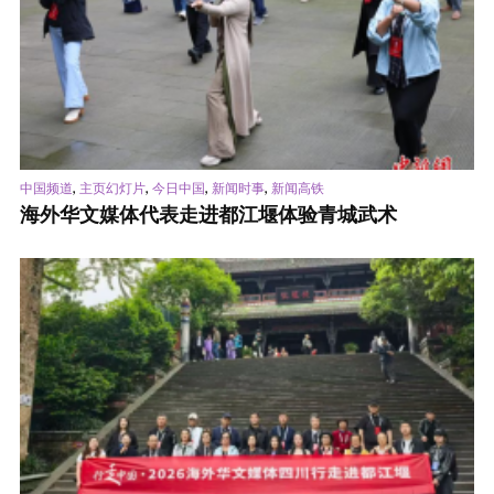
,
,
,
,
中国频道
主页幻灯片
今日中国
新闻时事
新闻高铁
海外华文媒体代表走进都江堰体验青城武术