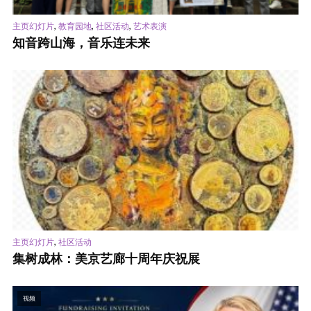
,
,
,
主页幻灯片
教育园地
社区活动
艺术表演
知音跨山海，音乐连未来
,
主页幻灯片
社区活动
集树成林：美京艺廊十周年庆祝展
视频