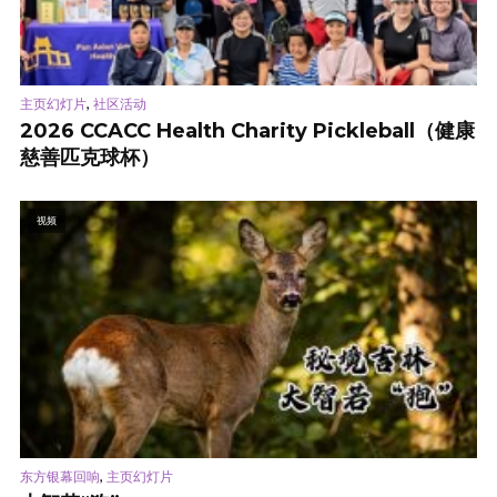
,
主页幻灯片
社区活动
2026 CCACC Health Charity Pickleball（健康
慈善匹克球杯）
视频
,
东方银幕回响
主页幻灯片