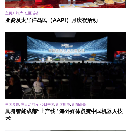
,
主页幻灯片
社区活动
亚裔及太平洋岛民（AAPI）月庆祝活动
,
,
,
,
中国频道
主页幻灯片
今日中国
新闻时事
新闻高铁
具身智能成都“上产线” 海外媒体点赞中国机器人技
术