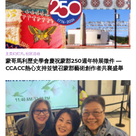
,
主页幻灯片
社区活动
蒙哥馬利歷史學會慶祝蒙郡250週年特展徵件 —
CCACC熱心支持並號召蒙郡藝術創作者共襄盛舉