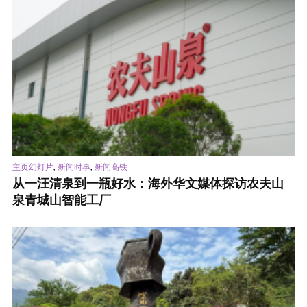
,
,
主页幻灯片
新闻时事
新闻高铁
从一汪清泉到一瓶好水：海外华文媒体探访农夫山
泉青城山智能工厂