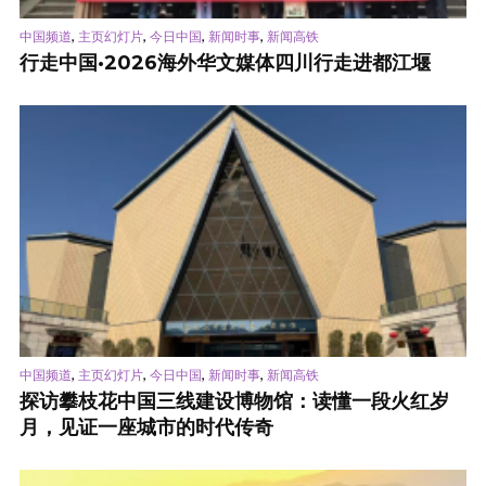
,
,
,
,
中国频道
主页幻灯片
今日中国
新闻时事
新闻高铁
行走中国·2026海外华文媒体四川行走进都江堰
,
,
,
,
中国频道
主页幻灯片
今日中国
新闻时事
新闻高铁
探访攀枝花中国三线建设博物馆：读懂一段火红岁
月，见证一座城市的时代传奇