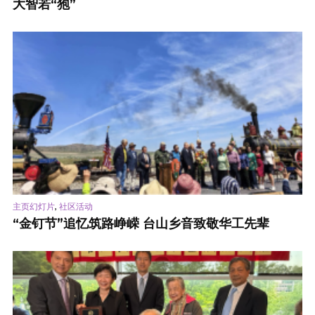
大智若“狍”
,
主页幻灯片
社区活动
“金钉节”追忆筑路峥嵘 台山乡音致敬华工先辈