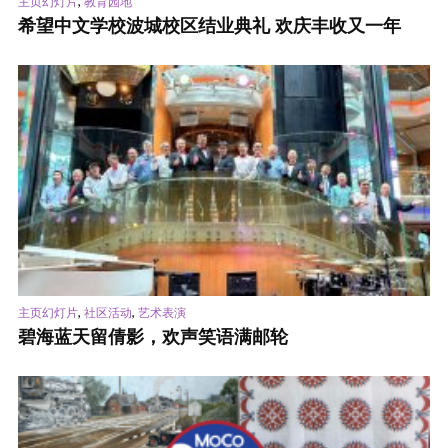
,
主页幻灯片
教育园地
希望中文学校波城校区结业典礼 欢庆丰收又一年
,
,
主页幻灯片
社区活动
艺术表演
碧海蓝天留倩影，欢声笑语满邮轮