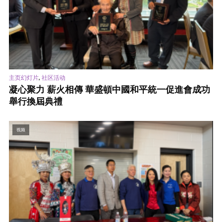
,
主页幻灯片
社区活动
凝心聚力 薪火相傳 華盛頓中國和平統一促進會成功
舉行換屆典禮
视频