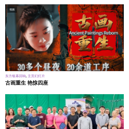
视频
,
东方银幕回响
主页幻灯片
古画重生 艳惊四座