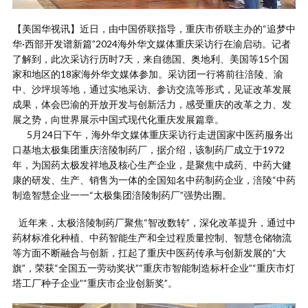
【美国华视讯】近日，由中国侨联指导，重庆市侨联主办的“追梦中
华·西部开发谱新篇”2024海外华文媒体重庆采访行在渝启动。记者
了解到，此次采访行历时7天，来自德国、奥地利、美国等15个国
家和地区的18家海外华文媒体参加。采访团一行将前往涪陵、渝
中、沙坪坝等地，通过实地采访、参访交流等形式，见证改革发展
成果，体会巴渝的开放开发与创新活力，感受重庆的改革之力、发
展之势，向世界展示中国式现代化重庆发展篇章。
5月24日下午，海外华文媒体重庆采访行走进国家中医药服务出
口基地太极集团重庆涪陵制药厂，据介绍，该制药厂成立于1972
年，为国药太极发祥地及核心生产企业，是聚焦中成药、中药大健
康的研发、生产、销售为一体的全国知名中药制药企业，涪陵“中药
制造智慧企业一一“太极集团涪陵制药厂”强势出圈。
近年来，太极涪陵制药厂聚焦“智改数转”，深化改革提升，通过中
药材标准化种植、中药智能生产和全过程质量控制、智慧仓储物流
等方面不断融合与创新，扛起了重庆中医药传承与创新发展的“大
旗”，荣获“全国五一劳动奖状”“重庆市智能制造标杆企业”“重庆市灯
塔工厂种子企业”“重庆市企业创新奖”。