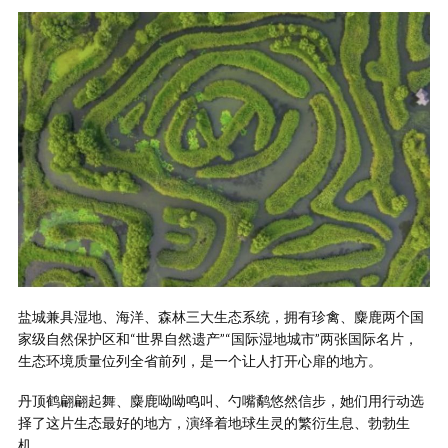
盐城兼具湿地、海洋、森林三大生态系统，拥有珍禽、麋鹿两个国
家级自然保护区和“世界自然遗产”“国际湿地城市”两张国际名片，
生态环境质量位列全省前列，是一个让人打开心扉的地方。
丹顶鹤翩翩起舞、麋鹿呦呦鸣叫、勺嘴鹬悠然信步，她们用行动选
择了这片生态最好的地方，演绎着地球生灵的繁衍生息、勃勃生
机。