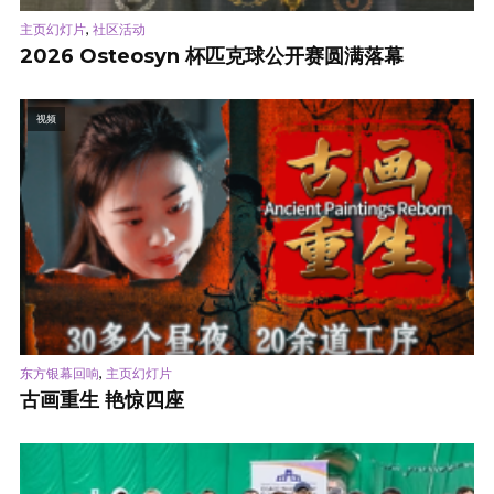
,
主页幻灯片
社区活动
2026 Osteosyn 杯匹克球公开赛圆满落幕
视频
,
东方银幕回响
主页幻灯片
古画重生 艳惊四座