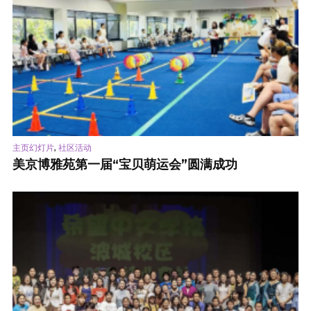
,
主页幻灯片
社区活动
美京博雅苑第一届“宝贝萌运会”圆满成功