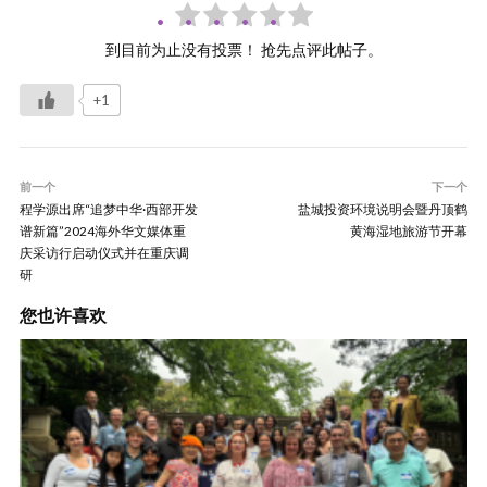
到目前为止没有投票！ 抢先点评此帖子。
+1
前一个
下一个
程学源出席“追梦中华·西部开发
盐城投资环境说明会暨丹顶鹤
谱新篇”2024海外华文媒体重
黄海湿地旅游节开幕
庆采访行启动仪式并在重庆调
研
您也许喜欢