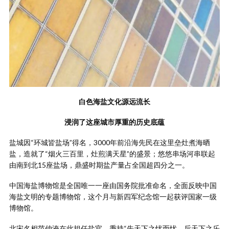
白色海盐文化源远流长
浸润了这座城市厚重的历史底蕴
盐城因“环城皆盐场”得名，3000年前沿海先民在这里垒灶煮海晒
盐，造就了“烟火三百里，灶煎满天星”的盛景；悠悠串场河串联起
由南到北15座盐场，鼎盛时期盐产量占全国超四分之一。
中国海盐博物馆是全国唯一一座由国务院批准命名，全面反映中国
海盐文明的专题博物馆，这个月与新四军纪念馆一起获评国家一级
博物馆。
北宋名相范仲淹在此担任盐官，秉持“先天下之忧而忧，后天下之乐