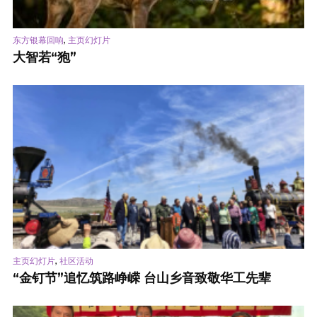
,
东方银幕回响
主页幻灯片
大智若“狍”
,
主页幻灯片
社区活动
“金钉节”追忆筑路峥嵘 台山乡音致敬华工先辈