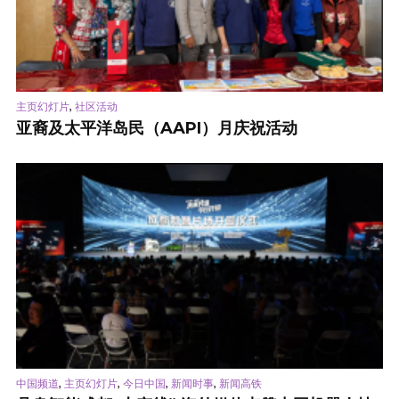
,
主页幻灯片
社区活动
亚裔及太平洋岛民（AAPI）月庆祝活动
,
,
,
,
中国频道
主页幻灯片
今日中国
新闻时事
新闻高铁