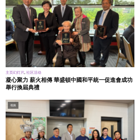
,
主页幻灯片
社区活动
凝心聚力 薪火相傳 華盛頓中國和平統一促進會成功
舉行換屆典禮
视频