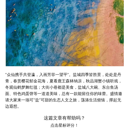
“众仙携手共登瀛，入画芳菲一望平”。盐城四季皆胜景，处处是丹
青，春赏樱花郁金花海，夏看鹿王森林纳凉，秋品湖蟹小镇听戏，
冬观仙鹤梦舞红毯；大街小巷都是美食，盐城八大碗、东台鱼汤
面、特色鸡蛋饼等一道道美味，总有一款能留住你的味蕾。盛情邀
请大家来一场可“盐”可甜的生态人文之旅，荡涤生活烦恼，撑起无
边遐想。
这篇文章有帮助吗？
点击星标评分！