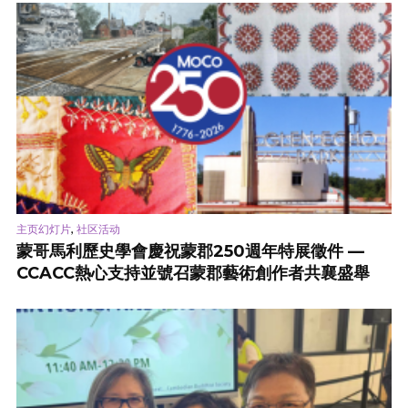
,
主页幻灯片
社区活动
蒙哥馬利歷史學會慶祝蒙郡250週年特展徵件 —
CCACC熱心支持並號召蒙郡藝術創作者共襄盛舉