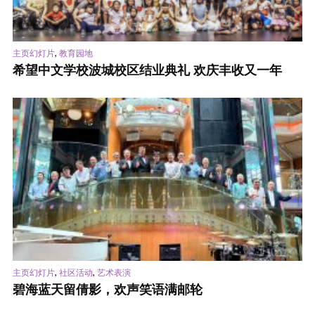
,
主页幻灯片
教育园地
希望中文学校波城校区结业典礼 欢庆丰收又一年
,
,
主页幻灯片
社区活动
艺术表演
碧海蓝天留倩影，欢声笑语满邮轮