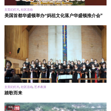
,
主页幻灯片
社区活动
美国首都华盛顿举办“妈祖文化落户华盛顿推介会”
,
,
主页幻灯片
社区活动
艺术表演
踏歌而来
视频