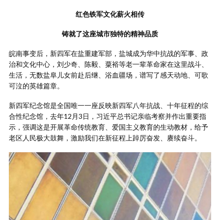
红色铁军文化薪火相传
铸就了这座城市独特的精神品质
皖南事变后，新四军在盐重建军部，盐城成为华中抗战的军事、政
治和文化中心，刘少奇、陈毅、粟裕等老一辈革命家在这里战斗、
生活，无数盐阜儿女前赴后继、浴血疆场，谱写了感天动地、可歌
可泣的英雄篇章。
新四军纪念馆是全国唯一一座反映新四军八年抗战、十年征程的综
合性纪念馆，去年12月3日，习近平总书记亲临考察并作出重要指
示，强调这是开展革命传统教育、爱国主义教育的生动教材，给予
老区人民极大鼓舞，激励我们在新征程上踔厉奋发、赓续奋斗。