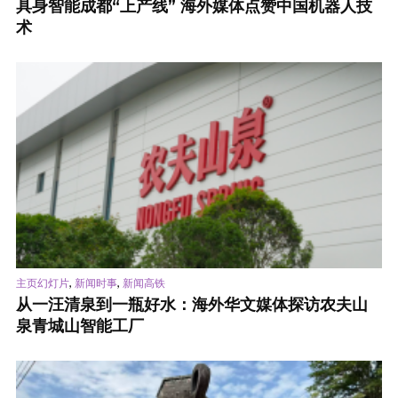
具身智能成都“上产线” 海外媒体点赞中国机器人技
术
,
,
主页幻灯片
新闻时事
新闻高铁
从一汪清泉到一瓶好水：海外华文媒体探访农夫山
泉青城山智能工厂