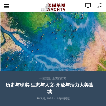
,
中国频道
主页幻灯片
历史与现实·生态与人文·开放与活力大美盐
城
18 5 月, 2024
1 分钟阅读