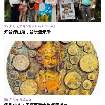
,
,
,
主页幻灯片
教育园地
社区活动
艺术表演
知音跨山海，音乐连未来
,
主页幻灯片
社区活动