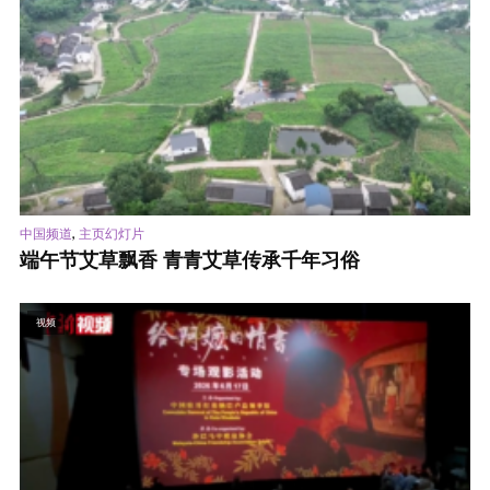
,
中国频道
主页幻灯片
端午节艾草飘香 青青艾草传承千年习俗
视频