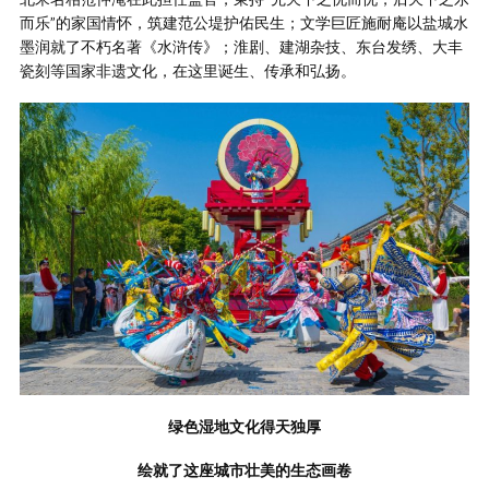
而乐”的家国情怀，筑建范公堤护佑民生；文学巨匠施耐庵以盐城水
墨润就了不朽名著《水浒传》；淮剧、建湖杂技、东台发绣、大丰
瓷刻等国家非遗文化，在这里诞生、传承和弘扬。
绿色湿地文化得天独厚
绘就了这座城市壮美的生态画卷