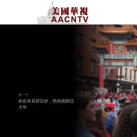
前一个
欢欢喜喜辞旧岁，热热闹闹过
大年