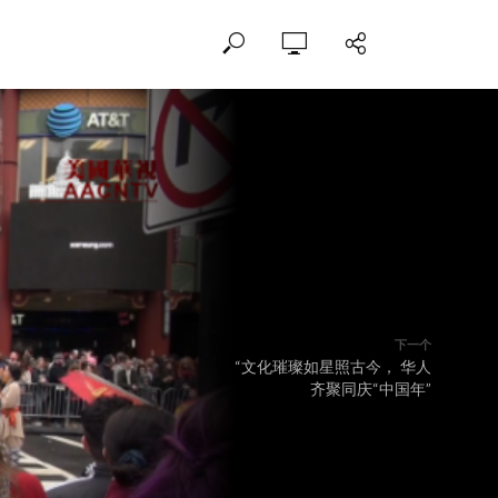
下一个
“文化璀璨如星照古今， 华人
齐聚同庆“中国年”