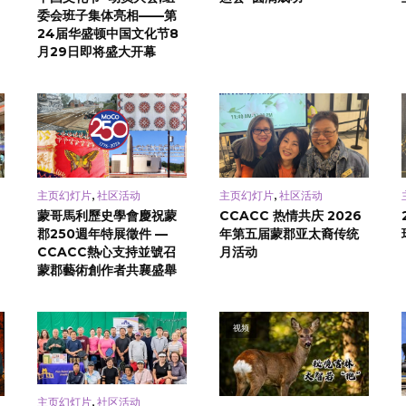
委会班子集体亮相——第
24届华盛顿中国文化节8
月29日即将盛大开幕
,
,
主页幻灯片
社区活动
主页幻灯片
社区活动
蒙哥馬利歷史學會慶祝蒙
CCACC 热情共庆 2026
郡250週年特展徵件 —
年第五届蒙郡亚太裔传统
CCACC熱心支持並號召
月活动
蒙郡藝術創作者共襄盛舉
视频
,
主页幻灯片
社区活动