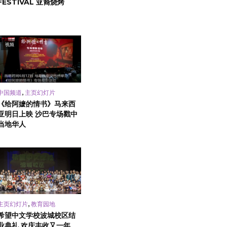
FESTIVAL 亚裔烧烤
视频
,
中国频道
主页幻灯片
《给阿嬷的情书》马来西
亚明日上映 沙巴专场戳中
当地华人
,
主页幻灯片
教育园地
希望中文学校波城校区结
业典礼 欢庆丰收又一年