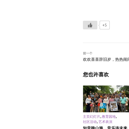
+5
前一个
欢欢喜喜辞旧岁，热热闹
您也许喜欢
,
,
主页幻灯片
教育园地
,
社区活动
艺术表演
知音跨山海，音乐连未来