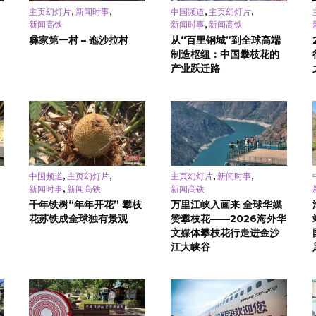
,
,
,
,
主页幻灯片
新闻时事
中国频道
主页幻灯片
,
新闻高铁
新闻时事
新闻高铁
彝家第一村 – 迤沙拉村
从“百里钢城”到全球高端
制造枢纽：中国攀枝花的
产业跃迁路
,
,
,
,
中国频道
主页幻灯片
主页幻灯片
新闻时事
,
新闻时事
新闻高铁
新闻高铁
千年铁树“年年开花” 攀枝
万里江峡入画来 全球华媒
花苏铁成全球独有景观
赞攀枝花——2026海外华
文媒体攀枝花行走进金沙
江大峡谷