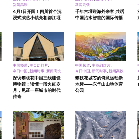
新闻高铁
新闻高铁
4月1日开园！四川首个沉
千年古堰迎海外来客 共话
浸式演艺小镇亮相都江堰
中国治水智慧的国际传播
,
,
,
,
中国频道
主页幻灯片
中国频道
主页幻灯片
,
,
,
,
今日中国
新闻时事
新闻高铁
今日中国
新闻时事
新闻高铁
探访攀枝花中国三线建设
攀枝花城芯的诗意运动新
博物馆：读懂一段火红岁
地标——东华山山地体育
月，见证一座城市的时代
公园
传奇