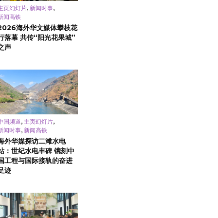
,
,
主页幻灯片
新闻时事
新闻高铁
2026海外华文媒体攀枝花
行落幕 共传“阳光花果城”
之声
,
,
中国频道
主页幻灯片
,
新闻时事
新闻高铁
海外华媒探访二滩水电
站：世纪水电丰碑 镌刻中
国工程与国际接轨的奋进
足迹