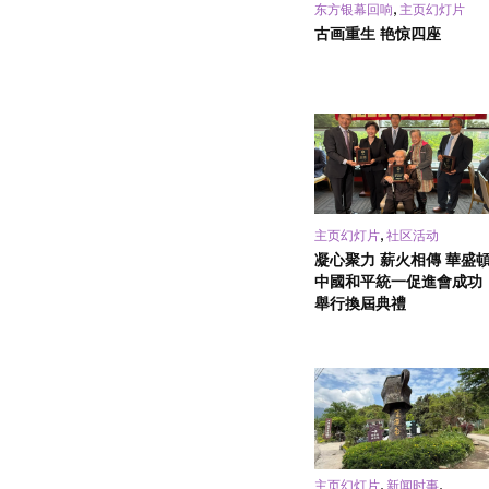
,
东方银幕回响
主页幻灯片
古画重生 艳惊四座
,
主页幻灯片
社区活动
凝心聚力 薪火相傳 華盛
中國和平統一促進會成功
舉行換屆典禮
,
,
主页幻灯片
新闻时事