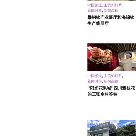
,
,
中国频道
主页幻灯片
,
新闻时事
新闻高铁
攀钢钛产业展厅和海绵钛
生产线展厅
,
,
中国频道
主页幻灯片
,
新闻时事
新闻高铁
“阳光花果城”四川攀枝花
的三张乡村答卷