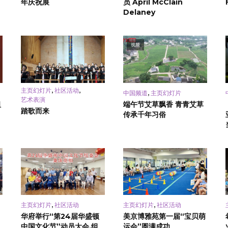
年庆祝展
员 April McClain
Delaney
视频
,
,
主页幻灯片
社区活动
,
中国频道
主页幻灯片
艺术表演
祖
端午节艾草飘香 青青艾草
踏歌而来
传承千年习俗
,
,
主页幻灯片
社区活动
主页幻灯片
社区活动
华府举行“第24届华盛顿
美京博雅苑第一届“宝贝萌
中国文化节”动员大会,组
运会”圆满成功