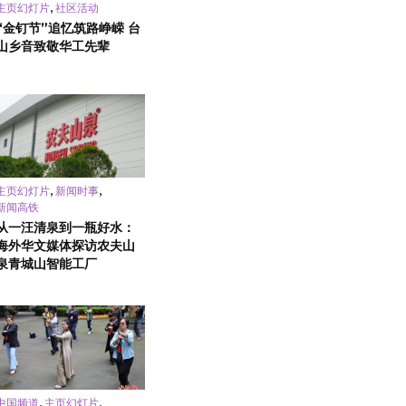
,
主页幻灯片
社区活动
“金钉节”追忆筑路峥嵘 台
山乡音致敬华工先辈
,
,
主页幻灯片
新闻时事
新闻高铁
从一汪清泉到一瓶好水：
海外华文媒体探访农夫山
泉青城山智能工厂
,
,
中国频道
主页幻灯片