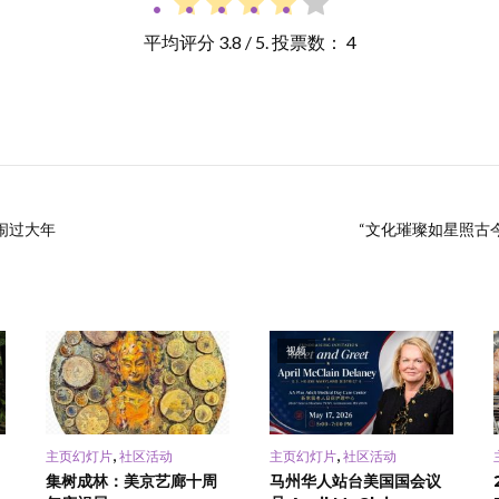
平均评分
3.8
/ 5. 投票数：
4
闹过大年
“文化璀璨如星照古今
视频
,
,
主页幻灯片
社区活动
主页幻灯片
社区活动
集树成林：美京艺廊十周
马州华人站台美国国会议