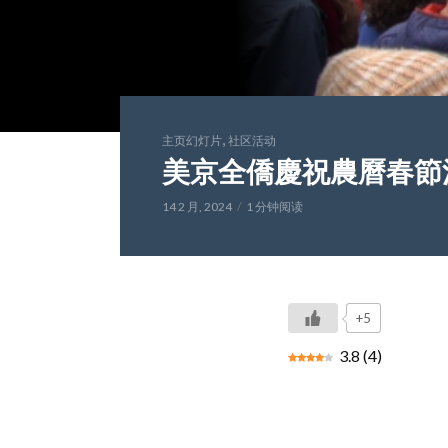
,
主页幻灯片
社区活动
美京全僑慶祝農曆春節
14 2 月, 2024
1 分钟阅读
+5
3.8
(
4
)