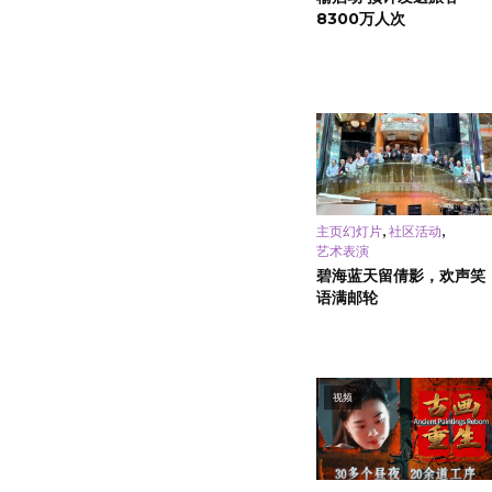
8300万人次
,
,
主页幻灯片
社区活动
艺术表演
碧海蓝天留倩影，欢声笑
语满邮轮
视频