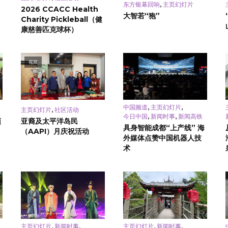
,
东方银幕回响
主页幻灯片
2026 CCACC Health
大智若“狍”
Charity Pickleball（健
康慈善匹克球杯）
视频
,
,
中国频道
主页幻灯片
,
主页幻灯片
社区活动
,
,
今日中国
新闻时事
新闻高铁
頓
亚裔及太平洋岛民
具身智能成都“上产线” 海
（AAPI）月庆祝活动
外媒体点赞中国机器人技
术
,
,
,
,
主页幻灯片
新闻时事
主页幻灯片
新闻时事