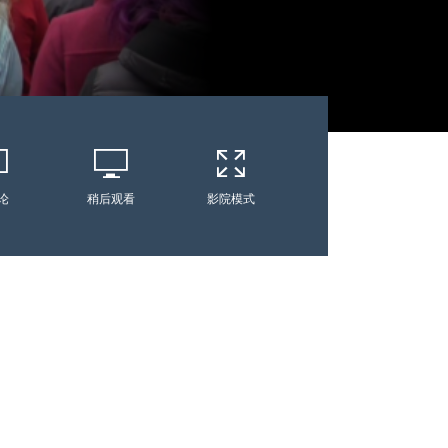
论
稍后观看
影院模式