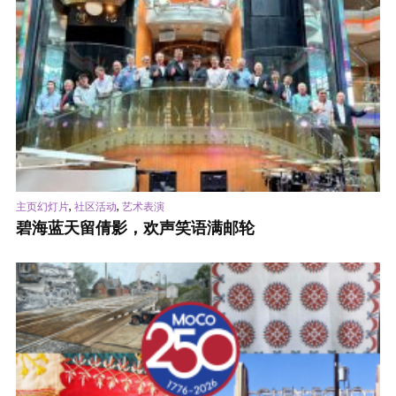
,
,
主页幻灯片
社区活动
艺术表演
碧海蓝天留倩影，欢声笑语满邮轮