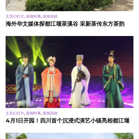
,
,
主页幻灯片
新闻时事
新闻高铁
海外华文媒体探都江堰茶溪谷 采新茶传东方茶韵
,
,
主页幻灯片
新闻时事
新闻高铁
4月1日开园！四川首个沉浸式演艺小镇亮相都江堰