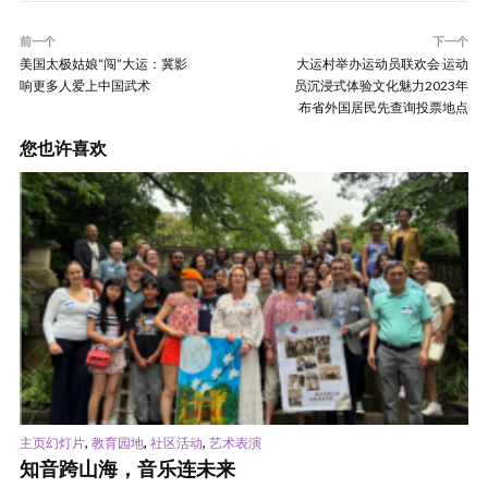
前一个
下一个
美国太极姑娘“闯”大运：冀影
大运村举办运动员联欢会 运动
响更多人爱上中国武术
员沉浸式体验文化魅力2023年
布省外国居民先查询投票地点
您也许喜欢
,
,
,
主页幻灯片
教育园地
社区活动
艺术表演
知音跨山海，音乐连未来