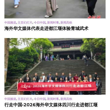
,
,
,
,
中国频道
主页幻灯片
今日中国
新闻时事
新闻高铁
海外华文媒体代表走进都江堰体验青城武术
,
,
,
,
中国频道
主页幻灯片
今日中国
新闻时事
新闻高铁
行走中国·2026海外华文媒体四川行走进都江堰