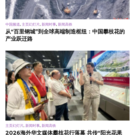
,
,
,
中国频道
主页幻灯片
新闻时事
新闻高铁
从“百里钢城”到全球高端制造枢纽：中国攀枝花的
产业跃迁路
,
,
主页幻灯片
新闻时事
新闻高铁
2026海外华文媒体攀枝花行落幕 共传“阳光花果