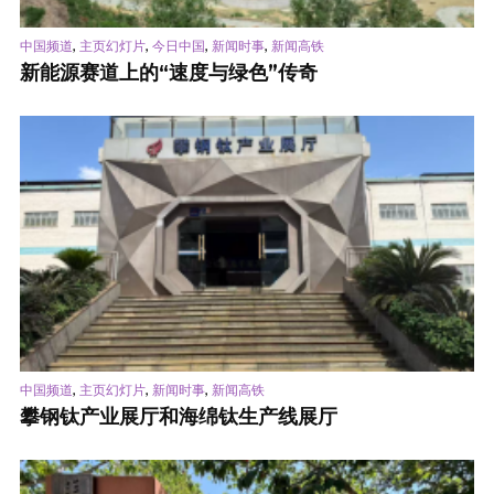
,
,
,
,
中国频道
主页幻灯片
今日中国
新闻时事
新闻高铁
新能源赛道上的“速度与绿色”传奇
,
,
,
中国频道
主页幻灯片
新闻时事
新闻高铁
攀钢钛产业展厅和海绵钛生产线展厅