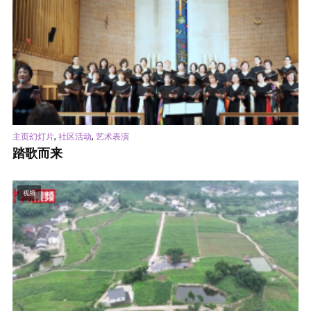
,
,
主页幻灯片
社区活动
艺术表演
踏歌而来
视频