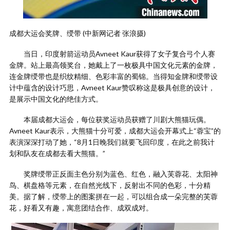
成都大运会奖牌、绶带 (中新网记者 张浪摄)
当日，印度射箭运动员Avneet Kaur获得了女子复合弓个人赛
金牌。站上最高领奖台，她戴上了一枚极具中国文化元素的金牌，
连金牌绶带也是织纹精细、色彩丰富的蜀锦。当得知金牌和绶带设
计中蕴含的设计巧思，Avneet Kaur赞叹称这是极具创意的设计，
是展示中国文化的绝佳方式。
本届成都大运会，每位获奖运动员获赠了川剧大熊猫玩偶。
Avneet Kaur表示，大熊猫十分可爱，成都大运会开幕式上“蓉宝”的
表演深深打动了她，“8月1日晚我们就要飞回印度，在此之前我计
划和队友在成都去看大熊猫。”
奖牌绶带正反面主色分别为蓝色、红色，融入芙蓉花、太阳神
鸟、棋盘格等元素，在自然光线下，反射出不同的色彩，十分精
美。据了解，绶带上的图案拼在一起，可以组合成一朵完整的芙蓉
花，好看又有趣，寓意团结合作、成双成对。