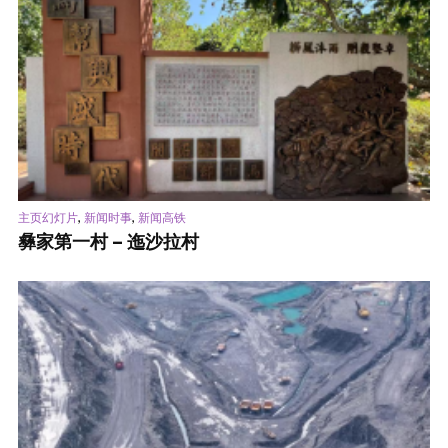
,
,
主页幻灯片
新闻时事
新闻高铁
彝家第一村 – 迤沙拉村