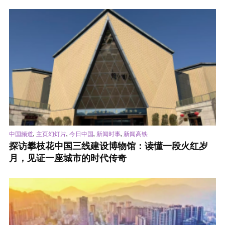
,
,
,
,
中国频道
主页幻灯片
今日中国
新闻时事
新闻高铁
探访攀枝花中国三线建设博物馆：读懂一段火红岁
月，见证一座城市的时代传奇