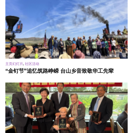
,
主页幻灯片
社区活动
“金钉节”追忆筑路峥嵘 台山乡音致敬华工先辈