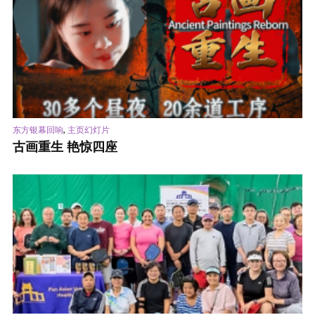
,
东方银幕回响
主页幻灯片
古画重生 艳惊四座