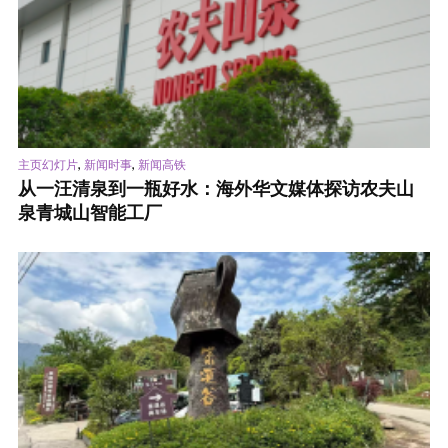
,
,
主页幻灯片
新闻时事
新闻高铁
从一汪清泉到一瓶好水：海外华文媒体探访农夫山
泉青城山智能工厂