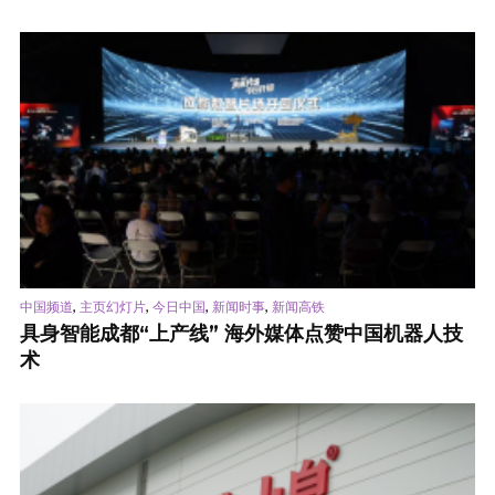
,
,
,
,
中国频道
主页幻灯片
今日中国
新闻时事
新闻高铁
具身智能成都“上产线” 海外媒体点赞中国机器人技
术