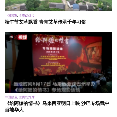
,
中国频道
主页幻灯片
端午节艾草飘香 青青艾草传承千年习俗
视频
,
中国频道
主页幻灯片
《给阿嬷的情书》马来西亚明日上映 沙巴专场戳中
当地华人