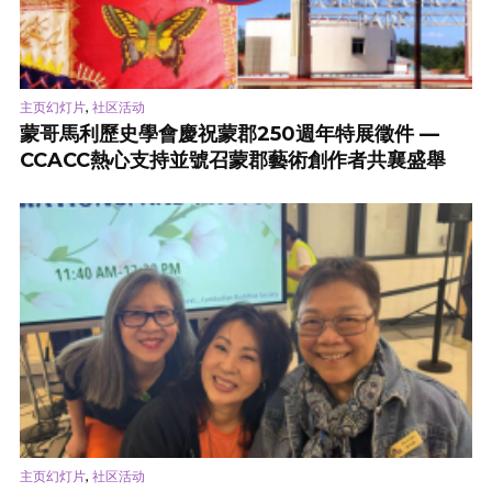
,
主页幻灯片
社区活动
蒙哥馬利歷史學會慶祝蒙郡250週年特展徵件 —
CCACC熱心支持並號召蒙郡藝術創作者共襄盛舉
,
主页幻灯片
社区活动