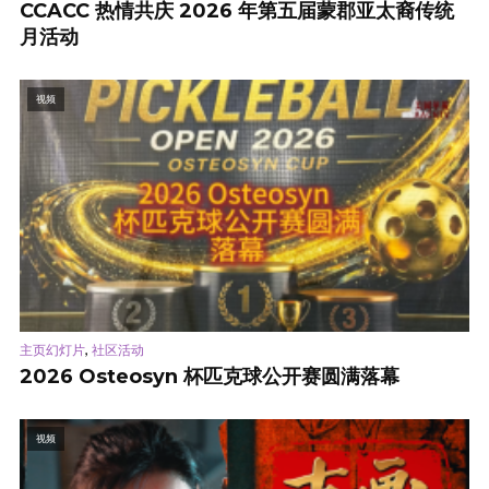
CCACC 热情共庆 2026 年第五届蒙郡亚太裔传统
月活动
视频
,
主页幻灯片
社区活动
2026 Osteosyn 杯匹克球公开赛圆满落幕
视频