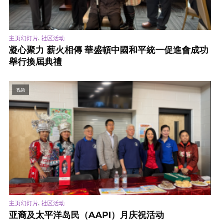
,
主页幻灯片
社区活动
凝心聚力 薪火相傳 華盛頓中國和平統一促進會成功
舉行換屆典禮
视频
,
主页幻灯片
社区活动
亚裔及太平洋岛民（AAPI）月庆祝活动